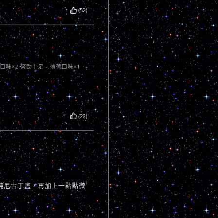
(52)
口味×2 爽勁十足 - 薄荷口味×1
(22)
3
純尼古丁鹽，再加上一點點微