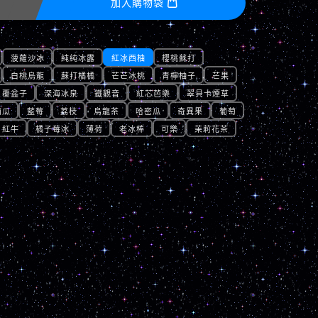
加入購物袋

菠蘿沙冰
純純冰露
紅冰西柚
櫻桃蘇打
白桃烏龍
蘇打橘橘
芒芒冰桃
青檸柚子
芒果
覆盆子
深海冰泉
鐵觀音
紅芯芭樂
翠貝卡煙草
西瓜
藍莓
荔枝
烏龍茶
哈密瓜
奇異果
葡萄
紅牛
橘子莓冰
薄荷
老冰棒
可樂
茉莉花茶