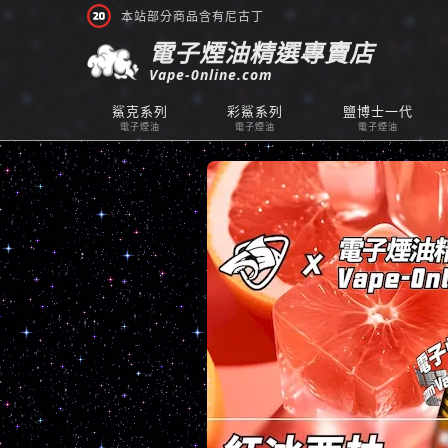
本站部分商品含有尼古丁
電子煙油精選專賣店
Vape-0nline.com
鯊克系列
彩鯊系列
鹽博士一代
電子煙油
電子煙油
電子煙油