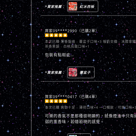
*買家推薦：
紅冰西柚
買家09****2990（已購2單）





本次已購
果香盤繞 - 覆盆子口味×3 咖奶交織 - 冰醇拿鐵
茶香果韻 - 白桃烏龍口味×1
包裝有點瑕疵…
*買家推薦：
覆盆子
買家09****0417（已購4單）





本次已購
爽勁十足 - 薄荷口味×4 一口暢飲 - 可樂口味×
可樂的香氣不是那種很明顯的，就像煙油中只有
弱的熏香味，若隱若現的感覺。