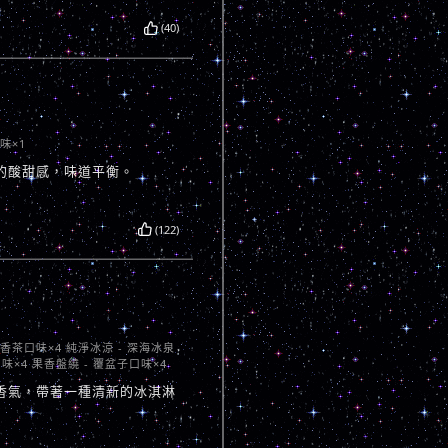
(40)
味×1
的酸甜感，味道平衡。
(122)
屎香茶口味×4 純淨冰涼 - 深海冰泉
味×4 果香盤繞 - 覆盆子口味×4
香氣，帶著一種清新的冰淇淋