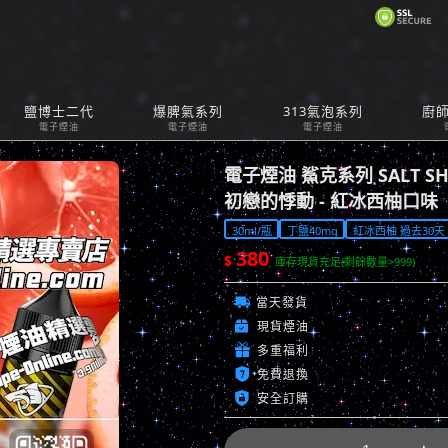
購
鹽博士二代
爆脾氣系列
313氣泡系列
廚
Car
電子煙油
電子煙油
電子煙油
電子煙油 鯊克系列 SALT S
初戀的悸動 - 紅冰西柚口味
30ml/瓶
丁鹽40mg
紅冰西柚 過去30天 已
380
$
庫存現貨充足(剩餘數量>999)

當天發貨

現貨煙油

多重福利

免費退換

安全訂購