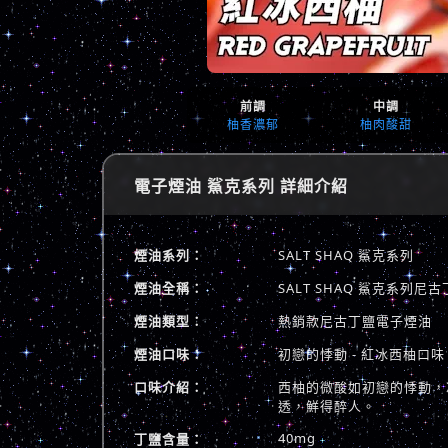
前調
中調
柚香濃郁
柚肉酸甜
電子煙油 鯊克系列 詳細介紹
煙油系列：
SALT SHAQ 鯊克系列
煙油全稱：
SALT SHAQ 鯊克系列
煙油類型：
熱銷款尼古丁鹽電子煙油
煙油口味：
初戀的悸動 - 紅冰西柚口味
口味介紹：
西柚的微酸如初戀的悸動，
透，鮮得醉人。
40mg
丁鹽含量：