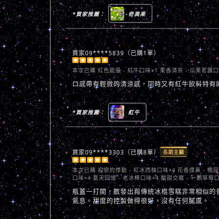
*買家推薦：
奇異果
買家09****5839（已購1單）





本次已購
紅色能量 - 紅牛口味×1 果香清茶 - 瓜果茗露口
口感帶有輕微的清涼感，同時又有紅牛飲料特有
*買家推薦：
紅牛
買家09****3303（已購8單）
長期主顧





本次已購
初戀的悸動 - 紅冰西柚口味×4 花香撲鼻 - 鴨
口味×4 夏天回憶 - 老冰棒口味×4 酸甜交織 - 一顆草莓口
瓶蓋一打開，散發出與傳統冰棍雪糕非常相似的
氣息。甜度的控製做得很好，沒有任何膩感。