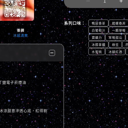


系列口味：
鴨屎香茶
碧螺春茶
後調
白葡萄汁
一顆草莓
冰感清爽
寶礦力
草莓甜瓜
冰醇拿鐵
綠豆
水蜜桃
冰鎮紅酒
尼古丁鹽電子菸煙油
冰涼甜意滲透心底，紅得剔