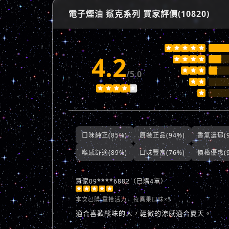
電子煙油 鯊克系列 買家評價(10820)





4.2







/5.0








口味純正(85%)
原裝正品(94%)
香氣濃郁(9
喉感舒適(89%)
口味豐富(76%)
價格優惠(9
買家09****6882（已購4單）





本次已購
重拾活力 - 奇異果口味×5
適合喜歡酸味的人，輕微的涼感適合夏天。