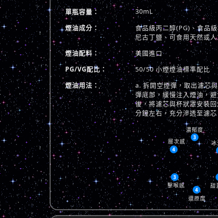
30mL
單瓶容量：
煙油成分：
食品級丙二醇(PG)、食品級植
尼古丁鹽、可食用天然或人
煙油配料：
美國進口
PG/VG配比：
50/50 小煙煙油標準配比
煙油用法：
a. 拆開空煙彈，取出濾芯
彈底部，緩慢注入煙油，避免
後，將濾芯與杯狀罩安裝回煙
分鐘左右，充分滲透至濾芯
濃郁度
3
層次感
冰
4
3
擊喉感
甜
4
還原度