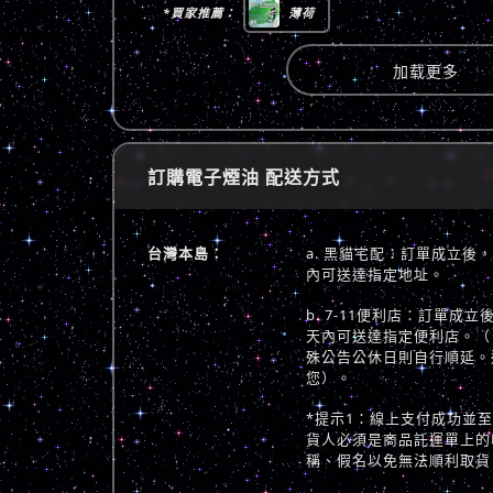
*買家推薦：
薄荷
加载更多
訂購電子煙油 配送方式
台灣本島：
a. 黑貓宅配：訂單成立後
內可送達指定地址。
b. 7-11便利店：訂單成
天內可送達指定便利店。（
殊公告公休日則自行順延。
您）。
*提示1：線上支付成功並
貨人必須是商品託運單上的
稱、假名以免無法順利取貨