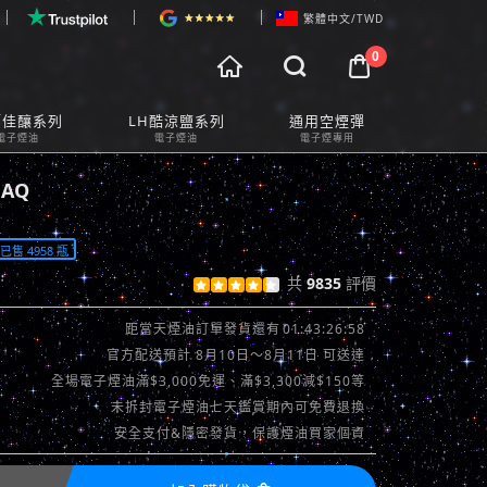
繁體中文/TWD
0



物車預覽
師佳釀系列
LH酷涼鹽系列
通用空煙彈
t Preview
電子煙油
電子煙油
電子煙專用
HAQ
售 4958 瓶
共
9835
評價





查看評價 >>
01:43:24:57
距當天煙油訂單發貨還有
官方配送預計 8月10日～8月11日 可送達
全場電子煙油滿$3,000免運、滿$3,300減$150等
未拆封電子煙油七天鑑賞期內可免費退換
安全支付&隱密發貨，保護煙油買家個資