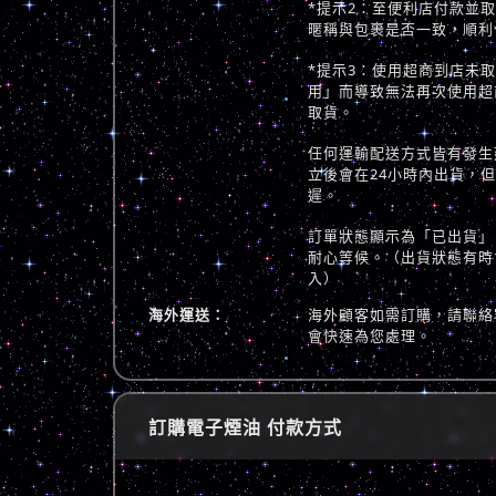
*提示2：至便利店付款並
暱稱與包裹是否一致，順利
*提示3：使用超商到店未
用」而導致無法再次使用超
取貨。
任何運輸配送方式皆有發生
立後會在24小時內出貨，
遲。
訂單狀態顯示為「已出貨」
耐心等候。（出貨狀態有時
入）
海外運送：
海外顧客如需訂購，請聯絡
會快速為您處理。
訂購電子煙油 付款方式