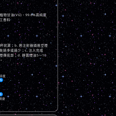
物甘油(VG)、99.6%高純度
工香料
與杯狀罩；b. 將注射器插進空煙
過多或過少；c. 注入完成
彈底部；d. 靜置煙油5～10
。
涼度
5
3
潤度