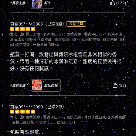
(122)
*買家主推：
紅牛
買家09****3303（已購8單）
長期主顧





本次已購
夏天回憶 - 老冰棒口味×4 果香盤繞 - 覆盆子口味×4 純淨冰涼 -
深海冰泉口味×4 花香撲鼻 - 鴨屎香茶口味×4 初戀的悸動 - 紅冰西柚口味
×4 酸甜交織 - 一顆草莓口味×4
瓶蓋一打開，散發出與傳統冰棍雪糕非常相似的香
氣，帶著一種清新的冰淇淋氣息。甜度的控製做得很
好，沒有任何膩感。
(52)
*買家主推：
紅冰西柚
買家09****2990（已購2單）





本次已購
果香盤繞 - 覆盆子口味×3 咖奶交織 - 冰醇拿鐵口味×2 茶香果韻
- 白桃烏龍口味×1 爽勁十足 - 薄荷口味×1
包裝有點瑕疵…