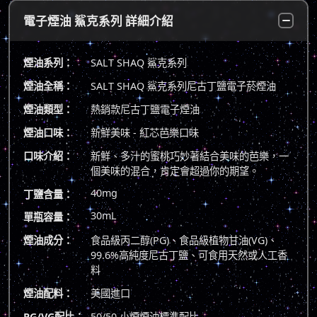
電子煙油 鯊克系列 詳細介紹
煙油系列：
SALT SHAQ 鯊克系列
煙油全稱：
SALT SHAQ 鯊克系列尼古丁鹽電子菸煙油
煙油類型：
熱銷款尼古丁鹽電子煙油
煙油口味：
新鮮美味 - 紅芯芭樂口味
口味介紹：
新鮮、多汁的蜜桃巧妙著結合美味的芭樂，一
個美味的混合，肯定會超過你的期望。
40mg
丁鹽含量：
30mL
單瓶容量：
煙油成分：
食品級丙二醇(PG)、食品級植物甘油(VG)、
99.6%高純度尼古丁鹽、可食用天然或人工香
料
煙油配料：
美國進口
PG/VG配比：
50/50 小煙煙油標準配比