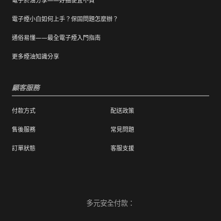
電子菸油分享——好抽便宜不貴
電子煙小白如何上手？保固問題怎麼辦？
通俗易懂——最全電子煙入門指南
更多煙油知識分享
顧客服務
付款方式
配送政策
售後服務
常見問題
訂單狀態
客服支援
多元安全付款：