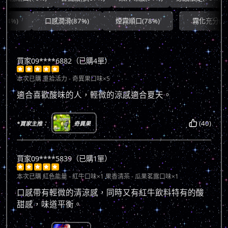
口感潤滑(87%)
煙霧順口(78%)
霧化充分(90%)
買家09****6882（已購4單）





本次已購
重拾活力 - 奇異果口味×5
適合喜歡酸味的人，輕微的涼感適合夏天。
(40)
*買家主推：
奇異果
買家09****5839（已購1單）





本次已購
紅色能量 - 紅牛口味×1 果香清茶 - 瓜果茗露口味×1
口感帶有輕微的清涼感，同時又有紅牛飲料特有的酸
甜感，味道平衡。