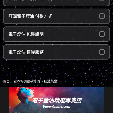
台灣本島：
a. 黑貓宅配：訂單成立後，24小時內寄出，2
訂購電子煙油 付款方式
～5個工作天內可送達指定地址。
b. 7-11便利店：訂單成立後，24小時內寄出，
貨到付款：
使用貨到付款方式只需於配達貨物時，將訂單
電子煙油 包裝說明
2～5個工作天內可送達指定便利店。（ 如遇休
款項以新台幣現金的方式繳款，即可完成付
息日、國定假日，或特殊公告公休日則自行順
款。
延。遇異常出貨情況，將另外通知您）。
隱密包裝：
由於台灣法律政策原因，包裝上不會註明內容
超商付款：
訂單送達門市後，會寄送簡訊通知取貨，請至
電子煙油 售後服務
物，謝謝理解。
*提示1：線上支付成功並至便利店取貨者須核
超商告知門市人員您訂購時所填寫的聯絡電話
對證件，取貨人必須是商品託運單上的收件
後三碼，並付款取貨。
人，收件人請勿使用暱稱、假名以免無法順利
退換貨原則
包裹拆封請全程錄影，已確保雙方權益。
取貨。
商品若有任何瑕疵問題，請拍照/錄影並聯絡本
*提示2：至便利店付款並取貨者，請確認您提
首頁
鯊克系列電子煙油
紅芯芭樂
站客服，以利於退/換貨保固處理。
交訂單時的暱稱與包裹是否一致，順利付款後
即可取貨。
七天鑑賞期內有任何非人為問題，可免費退/換
貨。超過七天鑑賞期後若要退/換全新未拆封非
電子煙油精選專賣店
*提示3：使用超商到店未取貨者，或會影響
瑕疵商品，將收取總金額的20%服務費，並需
Vape-0nline.com
「超商取貨信用」而導致無法再次使用超商取
自行承擔來回運費。
貨服務，請顧客及時前往取貨。