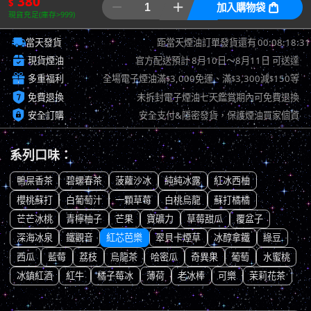
380
$


加入購物袋

現貨充足(庫存>999)

00:08:17:57
當天發貨
距當天煙油訂單發貨還有

現貨煙油
官方配送預計
8月10日～8月11日
可送達

多重福利
全場電子煙油滿
3,000免運、滿
3,300減
150等
$
$
$

免費退換
未拆封電子煙油七天鑑賞期內可免費退換

安全訂購
安全支付&隱密發貨，保護煙油買家個資
系列口味：
鴨屎香茶
碧螺春茶
菠蘿沙冰
純純冰露
紅冰西柚
櫻桃蘇打
白葡萄汁
一顆草莓
白桃烏龍
蘇打橘橘
芒芒冰桃
青檸柚子
芒果
寶礦力
草莓甜瓜
覆盆子
深海冰泉
鐵觀音
紅芯芭樂
翠貝卡煙草
冰醇拿鐵
綠豆
西瓜
藍莓
荔枝
烏龍茶
哈密瓜
奇異果
葡萄
水蜜桃
冰鎮紅酒
紅牛
橘子莓冰
薄荷
老冰棒
可樂
茉莉花茶