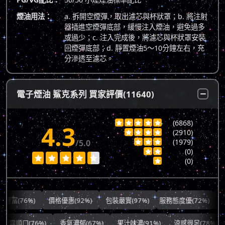
煙油用法：
a. 拆開空煙彈，取出濾芯與杯狀罩；b. 將注射
器插進空煙彈底部，緩慢注入煙油，避免過多
或過少；c. 注入完成後，將濾芯與杯狀罩安裝
回煙彈底部；d. 靜置煙油5～10分鐘左右，充
分滲透至濾芯。
電子煙油 鯊克系列 買家評價(11640)
(6868)





4.3
(2910)




(1979)
/5.0



(0)







(0)

(76%)
價格優惠(92%)
包裝嚴實(97%)
服務態度優(72%)
出貨快速
霧順口(76%)
香氣濃郁(67%)
果汁味濃(91%)
涼感很足(78%)