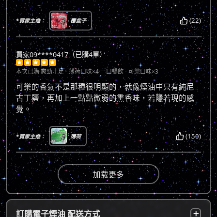
(22)
*買家主推：
覆盆子
買家09****0417（已購4單）





本次已購
爽勁十足 - 薄荷口味×4 一口暢飲 - 可樂口味×3
可樂的香氣不是那種很明顯的，就像煙油中只有純尼
古丁鹽，再加上一點點微弱的熏香味，若隱若現的感
覺。
(150)
*買家主推：
薄荷
加载更多
訂購電子煙油 配送方式