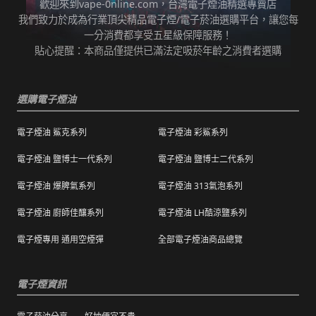
歡迎來到vape-0nline.com，台灣電子煙油精選專賣店
本站所有商品在運送途中均有可能因為壓力改
我們致力於成為行業頂尖精品電子煙/電子菸油選購平台，讓您每
任何運輸配送方式皆有發生延誤之可能，我們
變而造成滲漏問題，如發現滲漏，請拍照/錄影
一分消費都享受五星級保障服務！
保證訂單成立後會在24小時內出貨，但無法保
並聯絡客服進行免費退換。有其他疑慮請聯絡
貼心提醒：本商品僅提供已滿法定吸菸年齡之消費者選購
證物流配送零機率延遲。
客服。
訂單狀態顯示為「已出貨」，代表已經包裝完
退（換）貨商品必須為全新狀態且完整包裝（
成寄出，請耐心等候。（出貨狀態有時會因系
選購電子煙油
包含商品、附件、包裝、紙箱及購品、贈品等
統更新時間，會有所出入）
之完整性 ）不得有刮傷、髒污。
電子煙油 鯊克系列
電子煙油 彩鯊系列
海外運送：
海外顧客如需訂購，請聯絡客服中心協助海外
退換貨商品需包裝妥當，切勿直接於商品原包
配送，我們會快速為您處理。
電子煙油 鹽博士一代系列
電子煙油 鹽博士二代系列
裝上黏貼紙張或書寫文字。
電子煙油 爆脾氣系列
電子煙油 313氣泡系列
購買之商品若符合促銷活動（ 如滿減、免運等
），退換貨時則需整筆交易一起退換貨。
電子煙油 廚師佳釀系列
電子煙油 LH酷涼鹽系列
本站商品屬於食品類，基於安全衛生考量，除
電子煙專用 通用空煙彈
全部電子煙油商品總覽
有非人為造成的破壞、損毀或不完整的商品瑕
疵外，一經拆封，恕不接受退/換貨。
電子煙資訊