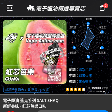
0
電子煙油精選專賣店


濃郁度
6
層次感
冰涼度
1
3
3
1
擊喉感
甜潤度
4
還原度
前調：
清新芭樂
中調：
熟果香甜
後調：
果香微甜
共
10655
評價
紅芯芭樂 過去30天 已售 7435 瓶





查看評價

電子煙油 鯊克系列 SALT SHAQ
新鮮美味 - 紅芯芭樂口味