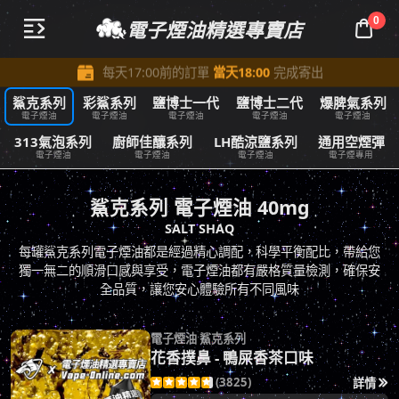

所有訂單商品金額滿
3,000即可享受
全台免費配送
$
0
電子煙油精選專賣店



每天17:00前的訂單
當天18:00
完成寄出

滿減優惠進行中：所有訂單商品金額
滿
3,300 減
150
$
$

全部商品享受在
7天鑑賞期
內免費退換服務
鯊克系列
彩鯊系列
鹽博士一代
鹽博士二代
爆脾氣系列
電子煙油
電子煙油
電子煙油
電子煙油
電子煙油
313氣泡系列
廚師佳釀系列
LH酷涼鹽系列
通用空煙彈
電子煙油
電子煙油
電子煙油
電子煙專用
鯊克系列 電子煙油 40mg
SALT SHAQ
每罐鯊克系列電子煙油都是經過精心調配，科學平衡配比，帶給您
獨一無二的順滑口感與享受，電子煙油都有嚴格質量檢測，確保安
全品質，讓您安心體驗所有不同風味
電子煙油 鯊克系列
花香撲鼻 - 鴨屎香茶口味
(3825)
詳情





