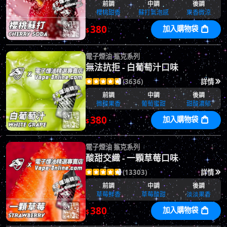
前調
中調
後調
櫻桃甜香
蘇打氣泡感
果香微涼
380
加入購物袋

$
電子煙油 鯊克系列
無法抗拒 - 白葡萄汁口味
(3636)
詳情






前調
中調
後調
微酸果香
葡萄蜜甜
甜酸濃郁
380
加入購物袋

$
電子煙油 鯊克系列
酸甜交織 - 一顆草莓口味
(13303)
詳情






前調
中調
後調
草莓鮮香
草莓酸甜
淡淡果香
380
加入購物袋

$