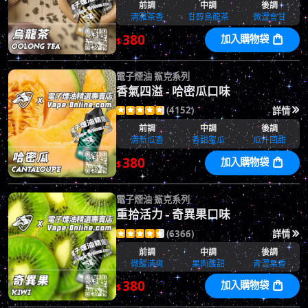
前調
中調
後調
清雅茶香
甘醇烏龍茶
微澀會甘
380
加入購物袋

$
電子煙油 鯊克系列
香氣四溢 - 哈密瓜口味
(4152)
詳情






前調
中調
後調
清新瓜香
香甜蜜瓜
瓜汁回甜
380
加入購物袋

$
電子煙油 鯊克系列
重拾活力 - 奇異果口味
(6366)
詳情






前調
中調
後調
微酸清爽
果肉酸甜
青澀果香
380
加入購物袋

$