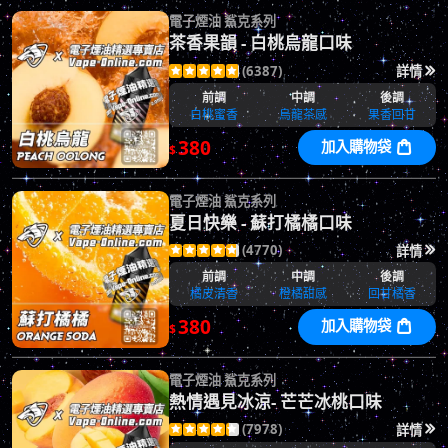
電子煙油 鯊克系列
茶香果韻 - 白桃烏龍口味
(6387)
詳情






前調
中調
後調
白桃蜜香
烏龍茶感
果香回甘
380
加入購物袋

$
電子煙油 鯊克系列
夏日快樂 - 蘇打橘橘口味
(4770)
詳情






前調
中調
後調
橘皮清香
橙橘甜感
回甘橘香
380
加入購物袋

$
電子煙油 鯊克系列
熱情遇見冰涼- 芒芒冰桃口味
(7978)
詳情





