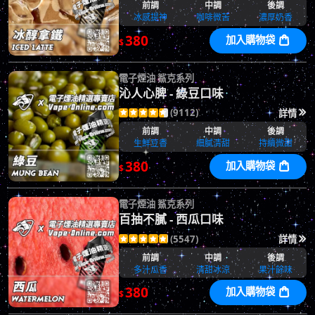
前調
中調
後調
冰感提神
咖啡微苦
濃厚奶香
380
加入購物袋

$
電子煙油 鯊克系列
沁人心脾 - 綠豆口味
(9112)
詳情






前調
中調
後調
生鮮豆香
細膩清甜
持續微甜
380
加入購物袋

$
電子煙油 鯊克系列
百抽不膩 - 西瓜口味
(5547)
詳情






前調
中調
後調
多汁瓜香
清甜冰涼
果汁餘味
380
加入購物袋

$