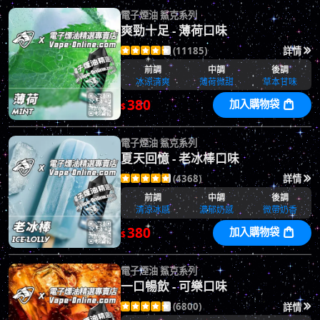
電子煙油 鯊克系列
爽勁十足 - 薄荷口味
(11185)
詳情






前調
中調
後調
冰涼清爽
薄荷微甜
草本甘味
380
加入購物袋

$
電子煙油 鯊克系列
夏天回憶 - 老冰棒口味
(4368)
詳情






前調
中調
後調
清涼冰感
濃郁奶感
微帶奶香
380
加入購物袋

$
電子煙油 鯊克系列
一口暢飲 - 可樂口味
(6800)
詳情





