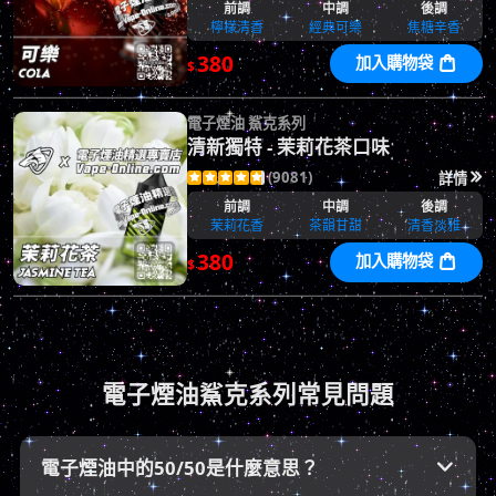
前調
中調
後調
檸檬清香
經典可樂
焦糖辛香
380
加入購物袋

$
電子煙油 鯊克系列
清新獨特 - 茉莉花茶口味
(9081)
詳情






前調
中調
後調
茉莉花香
茶韻甘甜
清香淡雅
380
加入購物袋

$
電子煙油鯊克系列常見問題
電子煙油中的50/50是什麼意思？
