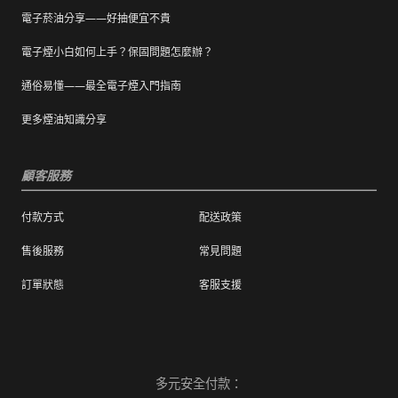
電子菸油分享——好抽便宜不貴
電子煙小白如何上手？保固問題怎麼辦？
通俗易懂——最全電子煙入門指南
更多煙油知識分享
顧客服務
付款方式
配送政策
售後服務
常見問題
訂單狀態
客服支援
多元安全付款：