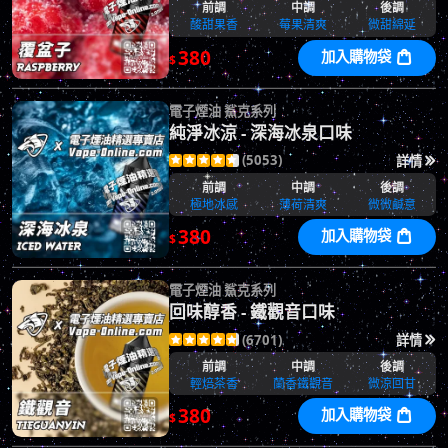
前調
中調
後調
酸甜果香
莓果清爽
微甜綿延
380
加入購物袋

$
電子煙油 鯊克系列
純淨冰涼 - 深海冰泉口味
(5053)
詳情






前調
中調
後調
極地冰感
薄荷清爽
微微鹹意
380
加入購物袋

$
電子煙油 鯊克系列
回味醇香 - 鐵觀音口味
(6701)
詳情






前調
中調
後調
輕焙茶香
蘭香鐵觀音
微涼回甘
380
加入購物袋

$