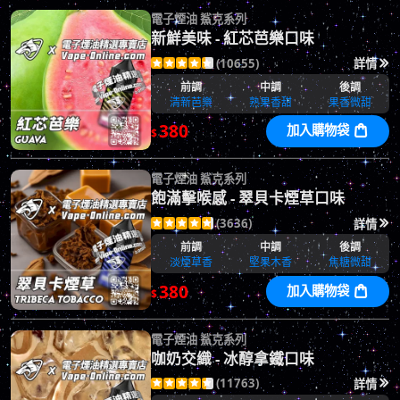
電子煙油 鯊克系列
新鮮美味 - 紅芯芭樂口味
(10655)
詳情






前調
中調
後調
清新芭樂
熟果香甜
果香微甜
380
加入購物袋

$
電子煙油 鯊克系列
飽滿擊喉感 - 翠貝卡煙草口味
(3636)
詳情






前調
中調
後調
淡煙草香
堅果木香
焦糖微甜
380
加入購物袋

$
電子煙油 鯊克系列
咖奶交織 - 冰醇拿鐵口味
(11763)
詳情





