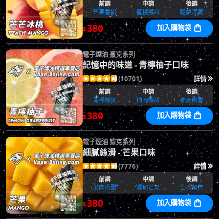
前調
中調
後調
芒果香甜
蜜桃柔甜
輕柔涼感
380
加入購物袋

$
電子煙油 鯊克系列
記憶中的味道 - 青檸柚子口味
(10701)
詳情






前調
中調
後調
青檸酸爽
柚肉酸甜
柚皮微香
380
加入購物袋

$
電子煙油 鯊克系列
細膩絲滑 - 芒果口味
(7776)
詳情






前調
中調
後調
果肉香甜
濃郁芒果
芒香留存
380
加入購物袋

$