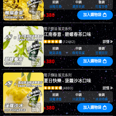
前調
中調
後調
淡雅花香
濃厚茶感
花蜜甘香
380
加入購物袋

$
電子煙油 鯊克系列
江南春意 - 碧螺春茶口味
(12462)
詳情






前調
中調
後調
嫩芽清香
綠茶茶感
豆香回甘
380
加入購物袋

$
電子煙油 鯊克系列
夏日快樂 - 菠蘿沙冰口味
(4803)
詳情






前調
中調
後調
菠蘿清香
汁感甜潤
冰涼持續
380
加入購物袋

$