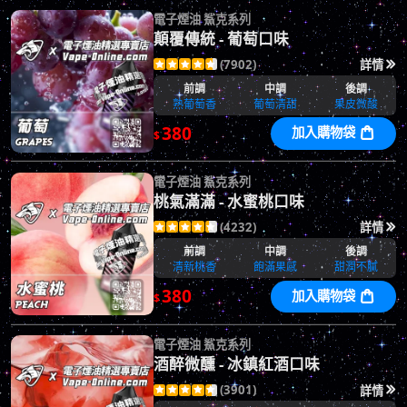
電子煙油 鯊克系列
顛覆傳統 - 葡萄口味
(7902)
詳情






前調
中調
後調
熟葡萄香
葡萄清甜
果皮微酸
380
加入購物袋

$
電子煙油 鯊克系列
桃氣滿滿 - 水蜜桃口味
(4232)
詳情






前調
中調
後調
清新桃香
飽滿果感
甜潤不膩
380
加入購物袋

$
電子煙油 鯊克系列
酒醉微醺 - 冰鎮紅酒口味
(3901)
詳情





