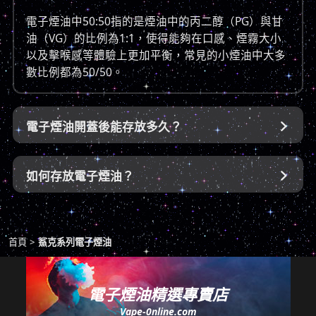
電子煙油中50:50指的是煙油中的丙二醇（PG）與甘
油（VG）的比例為1:1，使得能夠在口感、煙霧大小
以及擊喉感等體驗上更加平衡，常見的小煙油中大多
數比例都為50/50。
電子煙油開蓋後能存放多久？

如何存放電子煙油？

首頁
鯊克系列電子煙油
電子煙油精選專賣店
Vape-0nline.com