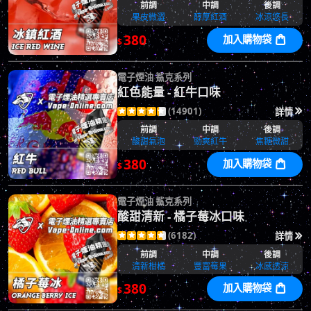
前調
中調
後調
果皮微澀
醇厚紅酒
冰涼悠長
380
加入購物袋

$
電子煙油 鯊克系列
紅色能量 - 紅牛口味
(14901)
詳情






前調
中調
後調
酸甜氣泡
勁爽紅牛
焦糖微甜
380
加入購物袋

$
電子煙油 鯊克系列
酸甜清新 - 橘子莓冰口味
(6182)
詳情






前調
中調
後調
清新柑橘
豐富莓果
冰感透涼
380
加入購物袋

$