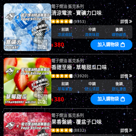
電子煙油 鯊克系列
清涼電流 - 寶礦力口味
(9553)
詳情






前調
中調
後調
凉感细腻
清爽味甜
礦物鹹香
380
加入購物袋

$
電子煙油 鯊克系列
香甜至極 - 草莓甜瓜口味
(13920)
詳情






前調
中調
後調
草莓果香
甜瓜清甜
甜瓜濃香
380
加入購物袋

$
電子煙油 鯊克系列
果香盤繞 - 覆盆子口味
(8832)
詳情





