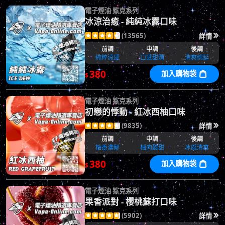
電子煙油 鯊克系列
冰涼治癒 - 純純冰露口味
(13565)
詳情






前調
中調
後調
純粹涼感
口感甜潤
清爽綿延
380
加入購物袋

$
電子煙油 鯊克系列
初戀的悸動 - 紅冰西柚口味
(9835)
詳情






前調
中調
後調
柚香濃郁
柚肉酸甜
冰感清爽
380
加入購物袋

$
電子煙油 鯊克系列
果香派對 - 櫻桃蘇打口味
(5902)
詳情





