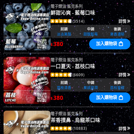
電子煙油 鯊克系列
鮮甜沁爽 - 藍莓口味
(3514)
詳情






前調
中調
後調
淡淡果酸
甜酸藍莓
果香濃郁
380
加入購物袋

$
電子煙油 鯊克系列
一口夏天 - 荔枝口味
(6609)
詳情






前調
中調
後調
荔枝清香
果感甜潤
荔枝蜜甜
380
加入購物袋

$
電子煙油 鯊克系列
茶香撲鼻 - 烏龍茶口味
(10883)
詳情





