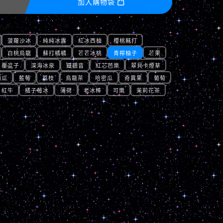
加入購物袋

菠蘿沙冰
純純冰露
紅冰西柚
櫻桃蘇打
白桃烏龍
蘇打橘橘
芒芒冰桃
青檸柚子
芒果
覆盆子
深海冰泉
鐵觀音
紅芯芭樂
翠貝卡煙草
西瓜
藍莓
荔枝
烏龍茶
哈密瓜
奇異果
葡萄
紅牛
橘子莓冰
薄荷
老冰棒
可樂
茉莉花茶