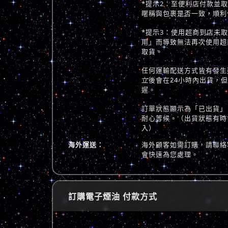
*提示2：至便利店付款並
暱稱與包裹是否一致，順利
*提示3：使用超商到店未
用」而導致無法再次使用超
取貨。
任何運輸配送方式皆有發生
立後會在24小時內出貨，
遲。
訂單狀態顯示為「已出貨」
耐心等候。（出貨狀態有時
入）
海外運送：
海外顧客如需訂購，請聯絡
會快速為您處理。
訂購電子煙油 付款方式