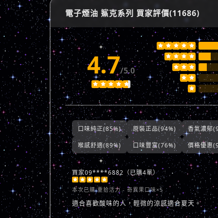
電子煙油 鯊克系列 買家評價(11686)





4.7







/5.0








口味純正(85%)
原裝正品(94%)
香氣濃郁(9
喉感舒適(89%)
口味豐富(76%)
價格優惠(9
買家09****6882（已購4單）





本次已購
重拾活力 - 奇異果口味×5
適合喜歡酸味的人，輕微的涼感適合夏天。