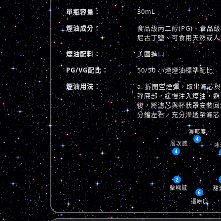
30mL
單瓶容量：
煙油成分：
食品級丙二醇(PG)、食品級植
尼古丁鹽、可食用天然或人
煙油配料：
美國進口
PG/VG配比：
50/50 小煙煙油標準配比
煙油用法：
a. 拆開空煙彈，取出濾芯
彈底部，緩慢注入煙油，避免
後，將濾芯與杯狀罩安裝回煙
分鐘左右，充分滲透至濾芯
濃郁度
4
層次感
冰
4
2
擊喉感
甜
6
還原度