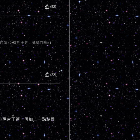
(52)
口味×2 爽勁十足 - 薄荷口味×1
(22)
3
純尼古丁鹽，再加上一點點微