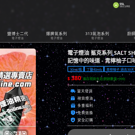
購
鹽博士二代
爆脾氣系列
313氣泡系列
廚
Car
電子煙油
電子煙油
電子煙油
電子煙油 鯊克系列 SALT S
記憶中的味道 - 青檸柚子口
30ml/瓶
丁鹽40mg
青檸柚子 過去30天 已
380
$
庫存現貨充足(剩餘數量>999)

當天發貨

現貨煙油

多重福利

免費退換

安全訂購