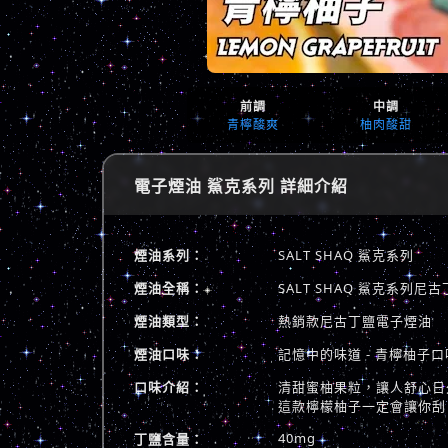
前調
中調
青檸酸爽
柚肉酸甜
電子煙油 鯊克系列 詳細介紹
煙油系列：
SALT SHAQ 鯊克系列
煙油全稱：
SALT SHAQ 鯊克系列
煙油類型：
熱銷款尼古丁鹽電子煙油
煙油口味：
記憶中的味道 - 青檸柚子口
口味介紹：
清甜蜜柚果粒，讓人舒心日
這款檸檬柚子一定會讓你刮
40mg
丁鹽含量：