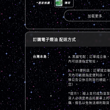
*買家推薦：
薄荷
加载更多
訂購電子煙油 配送方式
台灣本島：
a. 黑貓宅配：訂單成立後
內可送達指定地址。
b. 7-11便利店：訂單成
天內可送達指定便利店。（
殊公告公休日則自行順延。
您）。
*提示1：線上支付成功並
貨人必須是商品託運單上的
稱、假名以免無法順利取貨