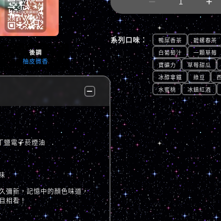


系列口味：
鴨屎香茶
碧螺春茶
後調
白葡萄汁
一顆草莓
柚皮微香
寶礦力
草莓甜瓜
冰醇拿鐵
綠豆
水蜜桃
冰鎮紅酒
尼古丁鹽電子菸煙油
味
久彌新，記憶中的顏色味道，
目相看！