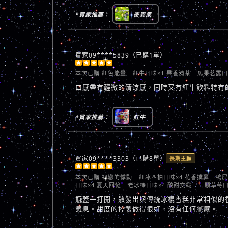
*買家推薦：
奇異果
買家09****5839（已購1單）





本次已購
紅色能量 - 紅牛口味×1 果香清茶 - 瓜果茗露口
口感帶有輕微的清涼感，同時又有紅牛飲料特有
*買家推薦：
紅牛
買家09****3303（已購8單）
長期主顧





本次已購
初戀的悸動 - 紅冰西柚口味×4 花香撲鼻 - 鴨
口味×4 夏天回憶 - 老冰棒口味×4 酸甜交織 - 一顆草莓口
瓶蓋一打開，散發出與傳統冰棍雪糕非常相似的
氣息。甜度的控製做得很好，沒有任何膩感。