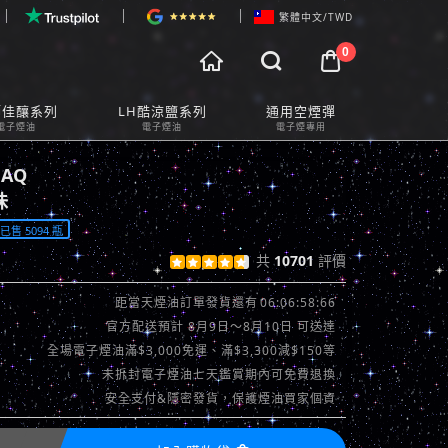
繁體中文/TWD
0



物車預覽
師佳釀系列
LH酷涼鹽系列
通用空煙彈
t Preview
電子煙油
電子煙油
電子煙專用
HAQ
味
售 5094 瓶
共
10701
評價





查看評價 >>
06:06:56:82
距當天煙油訂單發貨還有
官方配送預計 8月9日～8月10日 可送達
全場電子煙油滿$3,000免運、滿$3,300減$150等
未拆封電子煙油七天鑑賞期內可免費退換
安全支付&隱密發貨，保護煙油買家個資