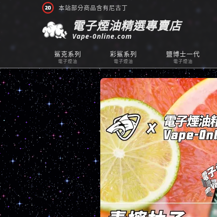
本站部分商品含有尼古丁
電子煙油精選專賣店
Vape-0nline.com
鯊克系列
彩鯊系列
鹽博士一代
電子煙油
電子煙油
電子煙油