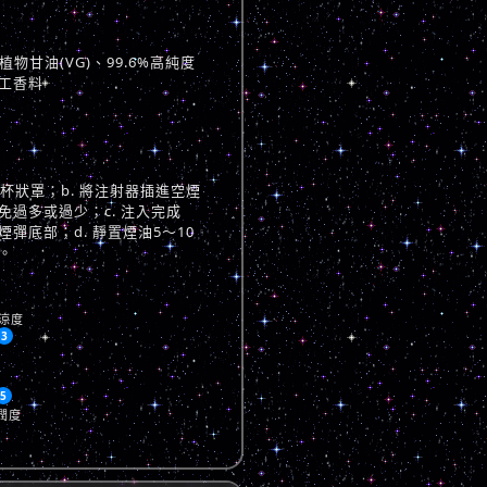
物甘油(VG)、99.6%高純度
工香料
與杯狀罩；b. 將注射器插進空煙
過多或過少；c. 注入完成
彈底部；d. 靜置煙油5～10
。
涼度
3
5
潤度