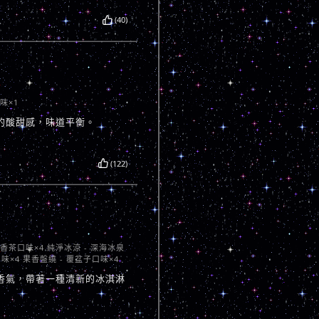
(40)
味×1
的酸甜感，味道平衡。
(122)
屎香茶口味×4 純淨冰涼 - 深海冰泉
味×4 果香盤繞 - 覆盆子口味×4
香氣，帶著一種清新的冰淇淋