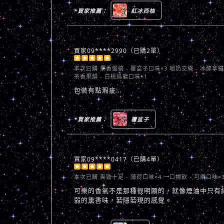
*買家推薦：
紅冰西柚
買家09****2990（已購2單）





本次已購
果香盤繞 - 覆盆子口味×3 咖奶交織 - 冰醇拿鐵
茶香果韻 - 白桃烏龍口味×1
包裝有點瑕疵…
*買家推薦：
覆盆子
買家09****0417（已購4單）





本次已購
爽勁十足 - 薄荷口味×4 一口暢飲 - 可樂口味×
可樂的香氣不是那種很明顯的，就像煙油中只有
弱的熏香味，若隱若現的感覺。