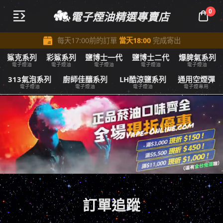
0
電子煙油精選專賣店



所有訂單商品金額滿
3,000即可享受
全台免費配送
$

每天17:00前的訂單
當天18:00
完成寄出

滿減優惠進行中：所有訂單商品金額
滿
3,300 減
150
鯊克系列
彩鯊系列
鹽博士一代
鹽博士二代
爆脾氣系列
$
$
電子煙油
電子煙油
電子煙油
電子煙油
電子煙油

全部商品享受在
7天鑑賞期
內免費退換服務
313氣泡系列
廚師佳釀系列
LH酷涼鹽系列
通用空煙彈
電子煙油
電子煙油
電子煙油
電子煙專用
訂單追蹤