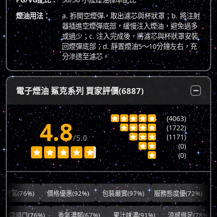
煙油用法：
a. 拆開空煙彈，取出濾芯與杯狀罩；b. 將注射
器插進空煙彈底部，緩慢注入煙油，避免過多
或過少；c. 注入完成後，將濾芯與杯狀罩安裝
回煙彈底部；d. 靜置煙油5～10分鐘左右，充
分滲透至濾芯。
電子煙油 鯊克系列 買家評價(6887)
(4063)





4.8
(1722)




(1171)
/5.0



(0)







(0)

76%)
價格優惠(92%)
包裝嚴實(97%)
服務態度優(72%)
出貨快速(
霧順口(76%)
香氣濃郁(67%)
果汁味濃(91%)
涼感很足(78%)
多