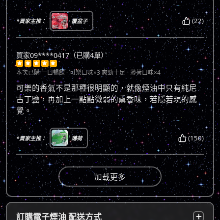
(22)
*買家主推：
覆盆子
買家09****0417（已購4單）





本次已購
一口暢飲 - 可樂口味×3 爽勁十足 - 薄荷口味×4
可樂的香氣不是那種很明顯的，就像煙油中只有純尼
古丁鹽，再加上一點點微弱的熏香味，若隱若現的感
覺。
(150)
*買家主推：
薄荷
加载更多
訂購電子煙油 配送方式