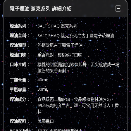
電子煙油 鯊克系列 詳細介紹
煙油系列：
SALT SHAQ 鯊克系列
煙油全稱：
SALT SHAQ 鯊克系列尼古丁鹽電子菸煙油
煙油類型：
熱銷款尼古丁鹽電子煙油
煙油口味：
果香派對 - 櫻桃蘇打口味
口味介紹：
櫻桃的甜蜜隨氣泡歡快起舞，舌尖綻放成一場
繽紛的果香派對。
40mg
丁鹽含量：
30mL
單瓶容量：
煙油成分：
食品級丙二醇(PG)、食品級植物甘油(VG)、
99.6%高純度尼古丁鹽、可食用天然或人工香
料
煙油配料：
美國進口
PG/VG配比：
50/50 小煙煙油標準配比