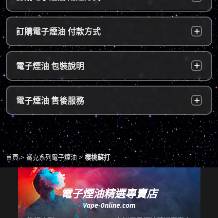
台灣本島：
a. 黑貓宅配：訂單成立後，24小時內寄出，2
訂購電子煙油 付款方式
～5個工作天內可送達指定地址。
b. 7-11便利店：訂單成立後，24小時內寄出，
貨到付款：
使用貨到付款方式只需於配達貨物時，將訂單
電子煙油 包裝說明
2～5個工作天內可送達指定便利店。（ 如遇休
款項以新台幣現金的方式繳款，即可完成付
息日、國定假日，或特殊公告公休日則自行順
款。
延。遇異常出貨情況，將另外通知您）。
隱密包裝：
由於台灣法律政策原因，包裝上不會註明內容
超商付款：
訂單送達門市後，會寄送簡訊通知取貨，請至
電子煙油 售後服務
物，謝謝理解。
*提示1：線上支付成功並至便利店取貨者須核
超商告知門市人員您訂購時所填寫的聯絡電話
對證件，取貨人必須是商品託運單上的收件
後三碼，並付款取貨。
人，收件人請勿使用暱稱、假名以免無法順利
退換貨原則
包裹拆封請全程錄影，已確保雙方權益。
取貨。
商品若有任何瑕疵問題，請拍照/錄影並聯絡本
*提示2：至便利店付款並取貨者，請確認您提
首頁
鯊克系列電子煙油
櫻桃蘇打
站客服，以利於退/換貨保固處理。
交訂單時的暱稱與包裹是否一致，順利付款後
即可取貨。
七天鑑賞期內有任何非人為問題，可免費退/換
貨。超過七天鑑賞期後若要退/換全新未拆封非
電子煙油精選專賣店
*提示3：使用超商到店未取貨者，或會影響
瑕疵商品，將收取總金額的20%服務費，並需
Vape-0nline.com
「超商取貨信用」而導致無法再次使用超商取
自行承擔來回運費。
貨服務，請顧客及時前往取貨。