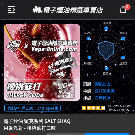
0
電子煙油精選專賣店


濃郁度
2
層次感
冰涼度
3
3
2
3
擊喉感
甜潤度
4
還原度
前調：
櫻桃甜香
中調：
蘇打氣泡感
後調：
果香微涼
共
5902
評價
櫻桃蘇打 過去30天 已售 6644 瓶





查看評價

電子煙油 鯊克系列 SALT SHAQ
果香派對 - 櫻桃蘇打口味