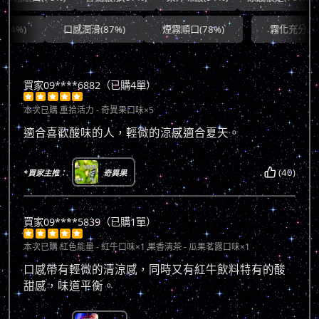
口感潤滑(87%)
煙霧順口(78%)
霧化充分(90%)
買家09****6882（已購4單）





本次已購
重拾活力 - 奇異果口味×5
適合喜歡酸味的人，輕微的涼感適合夏天。
(40)
*買家主推：
奇異果
買家09****5839（已購1單）





本次已購
紅色能量 - 紅牛口味×1 果香清茶 - 瓜果茗露口味×1
口感帶有輕微的清涼感，同時又有紅牛飲料特有的酸
甜感，味道平衡。