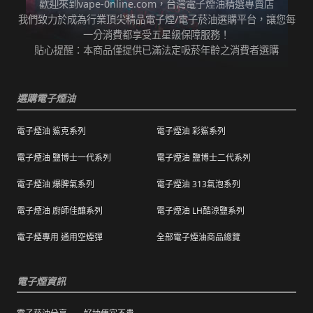
歡迎來到vape-0nline.com，台灣電子煙油精選專賣店
本站所有商品在運送途中均有可能因為壓力改
我們致力於成為行業頂尖精品電子煙/電子菸油選購平台，讓您每
任何運輸配送方式皆有發生延誤之可能，我們
變而造成滲漏問題，如發現滲漏，請拍照/錄影
一分消費都享受五星級保障服務！
保證訂單成立後會在24小時內出貨，但無法保
並聯絡客服進行免費退換。有其他疑慮請聯絡
貼心提醒：本商品僅提供已滿法定吸菸年齡之消費者選購
證物流配送零機率延遲。
客服。
訂單狀態顯示為「已出貨」，代表已經包裝完
退（換）貨商品必須為全新狀態且完整包裝（
成寄出，請耐心等候。（出貨狀態有時會因系
選購電子煙油
包含商品、附件、包裝、紙箱及購品、贈品等
統更新時間，會有所出入）
之完整性 ）不得有刮傷、髒污。
電子煙油 鯊克系列
電子煙油 彩鯊系列
海外運送：
海外顧客如需訂購，請聯絡客服中心協助海外
退換貨商品需包裝妥當，切勿直接於商品原包
配送，我們會快速為您處理。
電子煙油 鹽博士一代系列
電子煙油 鹽博士二代系列
裝上黏貼紙張或書寫文字。
電子煙油 爆脾氣系列
電子煙油 313氣泡系列
購買之商品若符合促銷活動（ 如滿減、免運等
），退換貨時則需整筆交易一起退換貨。
電子煙油 廚師佳釀系列
電子煙油 LH酷涼鹽系列
本站商品屬於食品類，基於安全衛生考量，除
電子煙專用 通用空煙彈
全部電子煙油商品總覽
有非人為造成的破壞、損毀或不完整的商品瑕
疵外，一經拆封，恕不接受退/換貨。
電子煙資訊