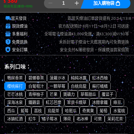
380
$


加入購物袋

現貨充足(庫存>999)

20:54:12:10
當天發貨
距當天煙油訂單發貨還有

現貨煙油
官方配送預計
8月11日～8月12日
可送達

多重福利
全場電子煙油滿
3,000免運、滿
3,300減
150等
$
$
$

免費退換
未拆封電子煙油七天鑑賞期內可免費退換

安全訂購
安全支付&隱密發貨，保護煙油買家個資
系列口味：
鴨屎香茶
碧螺春茶
菠蘿沙冰
純純冰露
紅冰西柚
櫻桃蘇打
白葡萄汁
一顆草莓
白桃烏龍
蘇打橘橘
芒芒冰桃
青檸柚子
芒果
寶礦力
草莓甜瓜
覆盆子
深海冰泉
鐵觀音
紅芯芭樂
翠貝卡煙草
冰醇拿鐵
綠豆
西瓜
藍莓
荔枝
烏龍茶
哈密瓜
奇異果
葡萄
水蜜桃
冰鎮紅酒
紅牛
橘子莓冰
薄荷
老冰棒
可樂
茉莉花茶