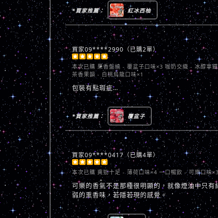
*買家推薦：
紅冰西柚
買家09****2990（已購2單）





本次已購
果香盤繞 - 覆盆子口味×3 咖奶交織 - 冰醇拿鐵
茶香果韻 - 白桃烏龍口味×1
包裝有點瑕疵…
*買家推薦：
覆盆子
買家09****0417（已購4單）





本次已購
爽勁十足 - 薄荷口味×4 一口暢飲 - 可樂口味×
可樂的香氣不是那種很明顯的，就像煙油中只有
弱的熏香味，若隱若現的感覺。