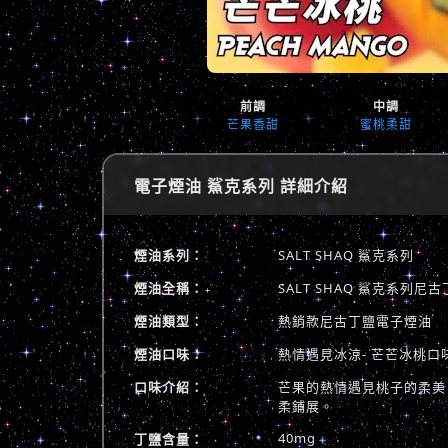
前調
中調
芒果香甜
蜜桃柔甜
電子煙油 鯊克系列 詳細介紹
煙油系列：
SALT SHAQ 鯊克系列
煙油全稱：
SALT SHAQ 鯊克系列
煙油類型：
熱銷款尼古丁鹽電子煙油
煙油口味：
熱情遇見冰涼- 芒芒冰桃口
口味介紹：
芒果的熱情遇見桃子的柔美
柔鋪展。
40mg
丁鹽含量：