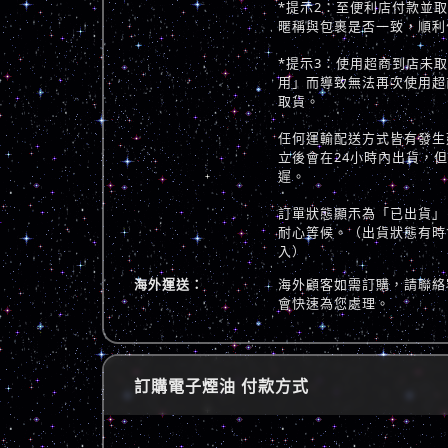
*提示2：至便利店付款並
暱稱與包裹是否一致，順利
*提示3：使用超商到店未
用」而導致無法再次使用超
取貨。
任何運輸配送方式皆有發生
立後會在24小時內出貨，
遲。
訂單狀態顯示為「已出貨」
耐心等候。（出貨狀態有時
入）
海外運送：
海外顧客如需訂購，請聯絡
會快速為您處理。
訂購電子煙油 付款方式