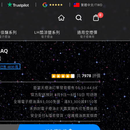
繁體中文/TWD
0



物車預覽
師佳釀系列
LH酷涼鹽系列
通用空煙彈
t Preview
電子煙油
電子煙油
電子煙專用
HAQ
味
售 4830 瓶
共
7978
評價





查看評價 >>
08:53:42:55
距當天煙油訂單發貨還有
官方配送預計 8月9日～8月10日 可送達
全場電子煙油滿$3,000免運、滿$3,300減$150等
未拆封電子煙油七天鑑賞期內可免費退換
安全支付&隱密發貨，保護煙油買家個資