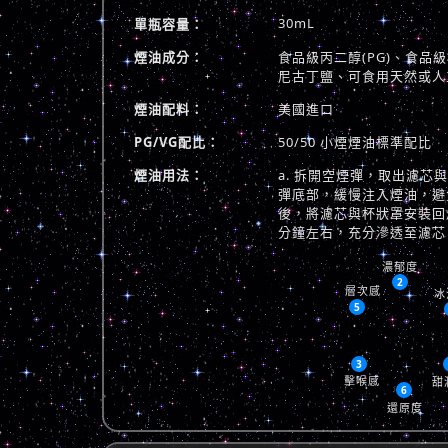
30mL
單瓶容量：
煙油成分：
食品級丙二醇(PG)、食品級植
尼古丁鹽、可食用天然或人
煙油配料：
美國進口
PG/VG配比：
50/50 小煙煙油標準配比
煙油用法：
a. 拆開空煙彈，取出濾芯
彈底部，緩慢注入煙油，避免
後，將濾芯與杯狀罩安裝回煙
分鐘左右，充分滲透至濾芯
濃郁度
2
層次感
冰
5
3
擊喉感
甜
6
還原度