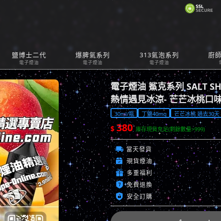
購
鹽博士二代
爆脾氣系列
313氣泡系列
廚
Car
電子煙油
電子煙油
電子煙油
電子煙油 鯊克系列 SALT S
熱情遇見冰涼- 芒芒冰桃口
30ml/瓶
丁鹽40mg
芒芒冰桃 過去30天 已
380
$
庫存現貨充足(剩餘數量>999)

當天發貨

現貨煙油

多重福利

免費退換

安全訂購