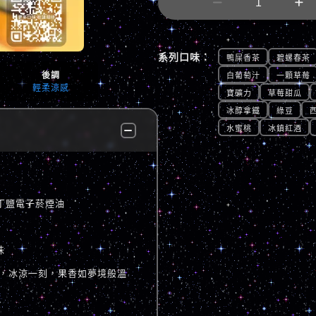


系列口味：
鴨屎香茶
碧螺春茶
後調
白葡萄汁
一顆草莓
輕柔涼感
寶礦力
草莓甜瓜
冰醇拿鐵
綠豆
水蜜桃
冰鎮紅酒
尼古丁鹽電子菸煙油
味
，冰涼一刻，果香如夢境般溫