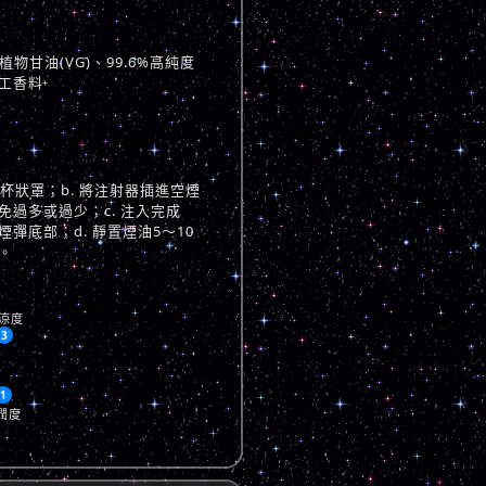
物甘油(VG)、99.6%高純度
工香料
與杯狀罩；b. 將注射器插進空煙
過多或過少；c. 注入完成
彈底部；d. 靜置煙油5～10
。
涼度
3
1
潤度