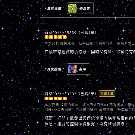
*買家推薦：
奇異果
買家09****5839（已購1單）





本次已購
紅色能量 - 紅牛口味×1 果香清茶 - 瓜果茗露口
口感帶有輕微的清涼感，同時又有紅牛飲料特有
*買家推薦：
紅牛
買家09****3303（已購8單）
長期主顧





本次已購
初戀的悸動 - 紅冰西柚口味×4 花香撲鼻 - 鴨
口味×4 夏天回憶 - 老冰棒口味×4 酸甜交織 - 一顆草莓口
瓶蓋一打開，散發出與傳統冰棍雪糕非常相似的
氣息。甜度的控製做得很好，沒有任何膩感。