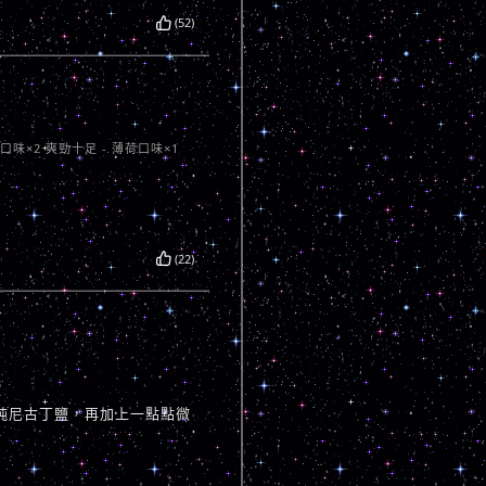
(52)
口味×2 爽勁十足 - 薄荷口味×1
(22)
3
純尼古丁鹽，再加上一點點微