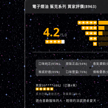
電子煙油 鯊克系列 買家評價(8963)





4.2







/5.0








口味純正(85%)
原裝正品(94%)
香氣濃郁(9
喉感舒適(89%)
口味豐富(76%)
價格優惠(9
買家09****6882（已購4單）





本次已購
重拾活力 - 奇異果口味×5
適合喜歡酸味的人，輕微的涼感適合夏天。