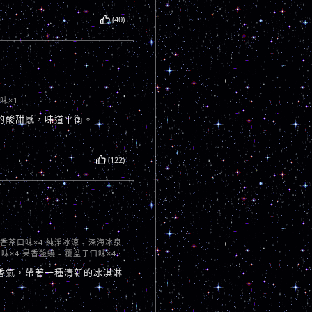
(40)
味×1
的酸甜感，味道平衡。
(122)
屎香茶口味×4 純淨冰涼 - 深海冰泉
味×4 果香盤繞 - 覆盆子口味×4
香氣，帶著一種清新的冰淇淋