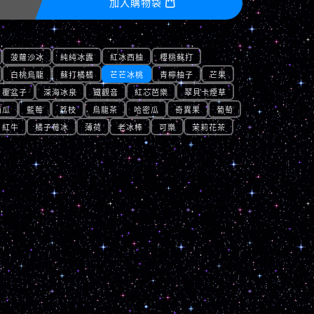
加入購物袋

菠蘿沙冰
純純冰露
紅冰西柚
櫻桃蘇打
白桃烏龍
蘇打橘橘
芒芒冰桃
青檸柚子
芒果
覆盆子
深海冰泉
鐵觀音
紅芯芭樂
翠貝卡煙草
西瓜
藍莓
荔枝
烏龍茶
哈密瓜
奇異果
葡萄
紅牛
橘子莓冰
薄荷
老冰棒
可樂
茉莉花茶