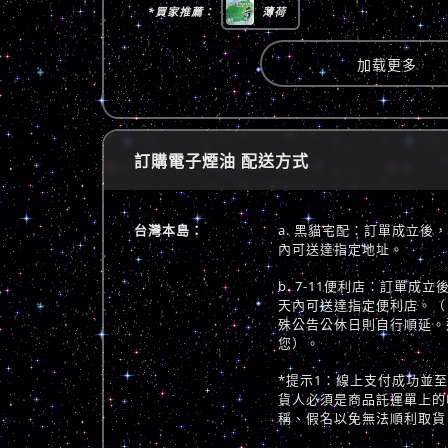
*買家推薦：
薄荷
加载更多
訂購電子煙油 配送方式
台灣本島：
a. 黑貓宅配：訂單成立後
內可送達指定地址。
b. 7-11便利店：訂單成
天內可送達指定便利店。（
殊公告公休日則自行順延。
您）。
*提示1：線上支付成功並
貨人必須是商品託運單上的
稱、假名以免無法順利取貨