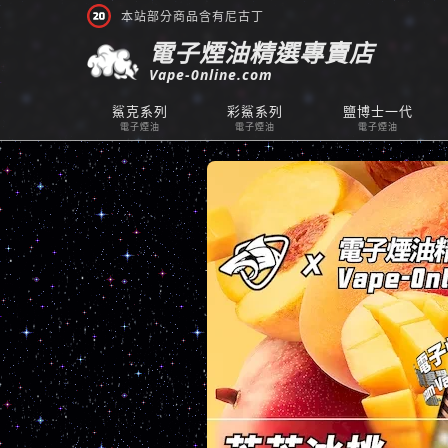
本站部分商品含有尼古丁
電子煙油精選專賣店
Vape-0nline.com
鯊克系列
彩鯊系列
鹽博士一代
電子煙油
電子煙油
電子煙油