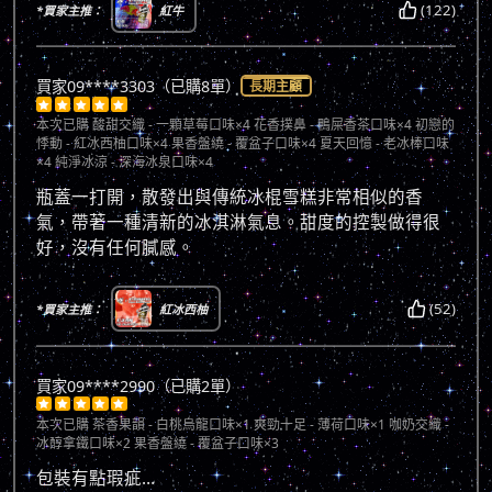
(122)
*買家主推：
紅牛
買家09****3303（已購8單）
長期主顧





本次已購
酸甜交織 - 一顆草莓口味×4 花香撲鼻 - 鴨屎香茶口味×4 初戀的
悸動 - 紅冰西柚口味×4 果香盤繞 - 覆盆子口味×4 夏天回憶 - 老冰棒口味
×4 純淨冰涼 - 深海冰泉口味×4
瓶蓋一打開，散發出與傳統冰棍雪糕非常相似的香
氣，帶著一種清新的冰淇淋氣息。甜度的控製做得很
好，沒有任何膩感。
(52)
*買家主推：
紅冰西柚
買家09****2990（已購2單）





本次已購
茶香果韻 - 白桃烏龍口味×1 爽勁十足 - 薄荷口味×1 咖奶交織 -
冰醇拿鐵口味×2 果香盤繞 - 覆盆子口味×3
包裝有點瑕疵…