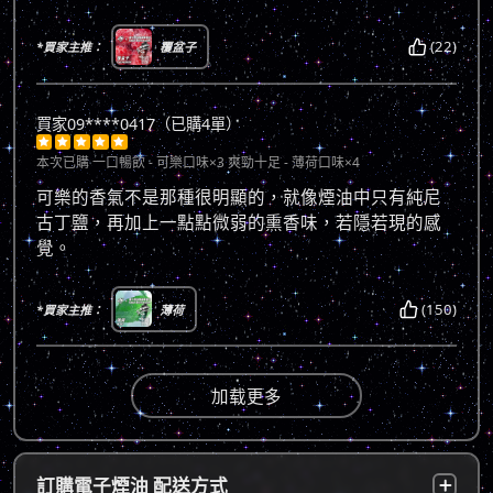
(22)
*買家主推：
覆盆子
買家09****0417（已購4單）





本次已購
一口暢飲 - 可樂口味×3 爽勁十足 - 薄荷口味×4
可樂的香氣不是那種很明顯的，就像煙油中只有純尼
古丁鹽，再加上一點點微弱的熏香味，若隱若現的感
覺。
(150)
*買家主推：
薄荷
加载更多
訂購電子煙油 配送方式