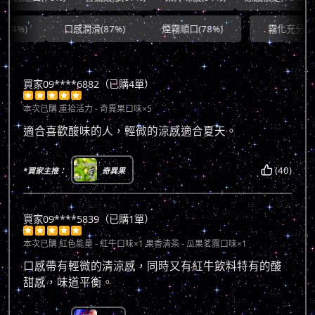
口感潤滑(87%)
煙霧順口(78%)
霧化充分(90%)
買家09****6882（已購4單）





本次已購
重拾活力 - 奇異果口味×5
適合喜歡酸味的人，輕微的涼感適合夏天。
(40)
*買家主推：
奇異果
買家09****5839（已購1單）





本次已購
紅色能量 - 紅牛口味×1 果香清茶 - 瓜果茗露口味×1
口感帶有輕微的清涼感，同時又有紅牛飲料特有的酸
甜感，味道平衡。