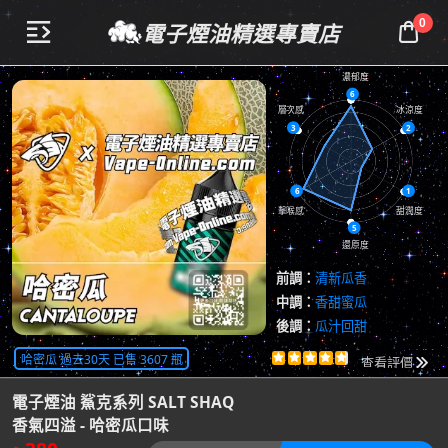
0
電子煙油精選專賣店


濃郁度
6
層次感
冰涼度
3
2
6
1
擊喉感
甜潤度
5
還原度
前調：
清新瓜香
中調：
香甜蜜瓜
後調：
瓜汁回甜
共
4152
評價
哈密瓜 過去30天 已售 3607 瓶





查看評價

電子煙油 鯊克系列 SALT SHAQ
香氣四溢 - 哈密瓜口味