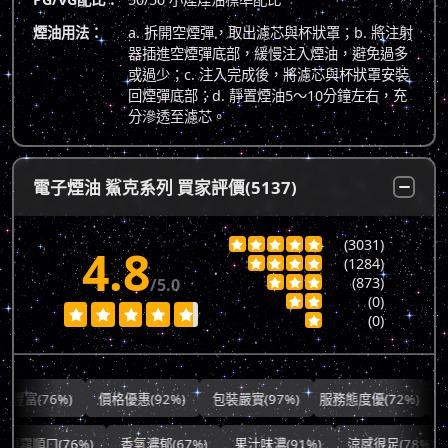
煙油用法：
a. 拆開空煙彈，取出濾芯與杯狀罩；b. 將注射
器插進空煙彈底部，緩慢注入煙油，避免過多
或過少；c. 注入完成後，將濾芯與杯狀罩安裝
回煙彈底部；d. 靜置煙油5～10分鐘左右，充
分滲透至濾芯。
電子煙油 鯊克系列 買家評價(5137)
(3031)





4.8
(1284)




(873)
/5.0



(0)







(0)

76%)
價格優惠(92%)
包裝嚴實(97%)
服務態度優(72%)
出貨快速
霧順口(76%)
香氣濃郁(67%)
果汁味濃(91%)
涼感很足(78%)