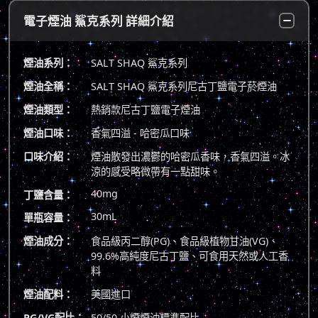
電子煙油 鯊克系列 詳細介紹
煙油系列：
SALT SHAQ 鯊克系列
煙油全稱：
SALT SHAQ 鯊克系列尼古丁鹽電子菸煙油
煙油類型：
熱銷款尼古丁鹽電子煙油
煙油口味：
香氣四溢 - 哈密瓜口味
口味介紹：
煙油散發出濃鬱的哈密瓜香味，香氣四溢。冰
涼的感受略微帶有一點甜味。
40mg
丁鹽含量：
30mL
單瓶容量：
煙油成分：
食品級丙二醇(PG)、食品級植物甘油(VG)、
99.6%高純度尼古丁鹽、可食用天然或人工香
料
煙油配料：
美國進口
PG/VG配比：
50/50 小煙煙油標準配比