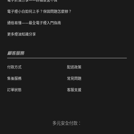
電子菸油分享——好抽便宜不貴
電子煙小白如何上手？保固問題怎麼辦？
通俗易懂——最全電子煙入門指南
更多煙油知識分享
顧客服務
付款方式
配送政策
售後服務
常見問題
訂單狀態
客服支援
多元安全付款：