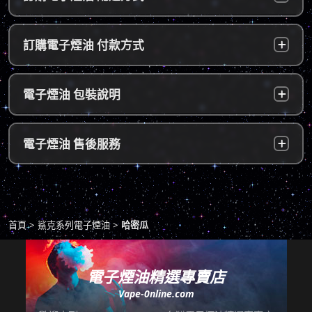
台灣本島：
a. 黑貓宅配：訂單成立後，24小時內寄出，2
訂購電子煙油 付款方式
～5個工作天內可送達指定地址。
b. 7-11便利店：訂單成立後，24小時內寄出，
貨到付款：
使用貨到付款方式只需於配達貨物時，將訂單
電子煙油 包裝說明
2～5個工作天內可送達指定便利店。（ 如遇休
款項以新台幣現金的方式繳款，即可完成付
息日、國定假日，或特殊公告公休日則自行順
款。
延。遇異常出貨情況，將另外通知您）。
隱密包裝：
由於台灣法律政策原因，包裝上不會註明內容
超商付款：
訂單送達門市後，會寄送簡訊通知取貨，請至
電子煙油 售後服務
物，謝謝理解。
*提示1：線上支付成功並至便利店取貨者須核
超商告知門市人員您訂購時所填寫的聯絡電話
對證件，取貨人必須是商品託運單上的收件
後三碼，並付款取貨。
人，收件人請勿使用暱稱、假名以免無法順利
退換貨原則
包裹拆封請全程錄影，已確保雙方權益。
取貨。
商品若有任何瑕疵問題，請拍照/錄影並聯絡本
*提示2：至便利店付款並取貨者，請確認您提
首頁
鯊克系列電子煙油
哈密瓜
站客服，以利於退/換貨保固處理。
交訂單時的暱稱與包裹是否一致，順利付款後
即可取貨。
七天鑑賞期內有任何非人為問題，可免費退/換
貨。超過七天鑑賞期後若要退/換全新未拆封非
電子煙油精選專賣店
*提示3：使用超商到店未取貨者，或會影響
瑕疵商品，將收取總金額的20%服務費，並需
Vape-0nline.com
「超商取貨信用」而導致無法再次使用超商取
自行承擔來回運費。
貨服務，請顧客及時前往取貨。