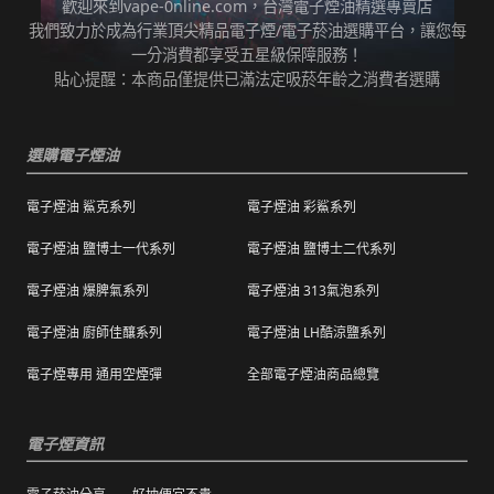
歡迎來到vape-0nline.com，台灣電子煙油精選專賣店
本站所有商品在運送途中均有可能因為壓力改
我們致力於成為行業頂尖精品電子煙/電子菸油選購平台，讓您每
任何運輸配送方式皆有發生延誤之可能，我們
變而造成滲漏問題，如發現滲漏，請拍照/錄影
一分消費都享受五星級保障服務！
保證訂單成立後會在24小時內出貨，但無法保
並聯絡客服進行免費退換。有其他疑慮請聯絡
貼心提醒：本商品僅提供已滿法定吸菸年齡之消費者選購
證物流配送零機率延遲。
客服。
訂單狀態顯示為「已出貨」，代表已經包裝完
退（換）貨商品必須為全新狀態且完整包裝（
成寄出，請耐心等候。（出貨狀態有時會因系
選購電子煙油
包含商品、附件、包裝、紙箱及購品、贈品等
統更新時間，會有所出入）
之完整性 ）不得有刮傷、髒污。
電子煙油 鯊克系列
電子煙油 彩鯊系列
海外運送：
海外顧客如需訂購，請聯絡客服中心協助海外
退換貨商品需包裝妥當，切勿直接於商品原包
配送，我們會快速為您處理。
電子煙油 鹽博士一代系列
電子煙油 鹽博士二代系列
裝上黏貼紙張或書寫文字。
電子煙油 爆脾氣系列
電子煙油 313氣泡系列
購買之商品若符合促銷活動（ 如滿減、免運等
），退換貨時則需整筆交易一起退換貨。
電子煙油 廚師佳釀系列
電子煙油 LH酷涼鹽系列
本站商品屬於食品類，基於安全衛生考量，除
電子煙專用 通用空煙彈
全部電子煙油商品總覽
有非人為造成的破壞、損毀或不完整的商品瑕
疵外，一經拆封，恕不接受退/換貨。
電子煙資訊