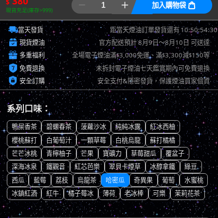
380
$


加入購物袋

現貨充足(庫存>999)

10:50:53:46
當天發貨
距當天煙油訂單發貨還有

現貨煙油
官方配送預計
8月9日～8月10日
可送達

多重福利
全場電子煙油滿
3,000免運、滿
3,300減
150等
$
$
$

免費退換
未拆封電子煙油七天鑑賞期內可免費退換

安全訂購
安全支付&隱密發貨，保護煙油買家個資
系列口味：
鴨屎香茶
碧螺春茶
菠蘿沙冰
純純冰露
紅冰西柚
櫻桃蘇打
白葡萄汁
一顆草莓
白桃烏龍
蘇打橘橘
芒芒冰桃
青檸柚子
芒果
寶礦力
草莓甜瓜
覆盆子
深海冰泉
鐵觀音
紅芯芭樂
翠貝卡煙草
冰醇拿鐵
綠豆
西瓜
藍莓
荔枝
烏龍茶
哈密瓜
奇異果
葡萄
水蜜桃
冰鎮紅酒
紅牛
橘子莓冰
薄荷
老冰棒
可樂
茉莉花茶