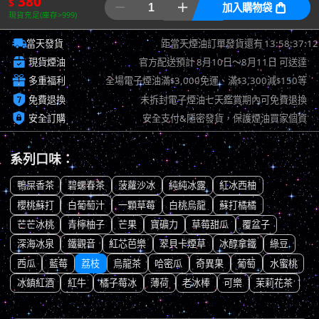
380
$


加入購物袋

現貨充足(庫存>999)

13:58:36:18
當天發貨
距當天煙油訂單發貨還有

現貨煙油
官方配送預計
8月10日～8月11日
可送達

多重福利
全場電子煙油滿
3,000免運、滿
3,300減
150等
$
$
$

免費退換
未拆封電子煙油七天鑑賞期內可免費退換

安全訂購
安全支付&隱密發貨，保護煙油買家個資
系列口味：
鴨屎香茶
碧螺春茶
菠蘿沙冰
純純冰露
紅冰西柚
櫻桃蘇打
白葡萄汁
一顆草莓
白桃烏龍
蘇打橘橘
芒芒冰桃
青檸柚子
芒果
寶礦力
草莓甜瓜
覆盆子
深海冰泉
鐵觀音
紅芯芭樂
翠貝卡煙草
冰醇拿鐵
綠豆
西瓜
藍莓
荔枝
烏龍茶
哈密瓜
奇異果
葡萄
水蜜桃
冰鎮紅酒
紅牛
橘子莓冰
薄荷
老冰棒
可樂
茉莉花茶