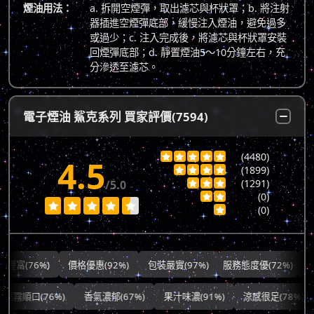
煙油用法：
a. 拆開空煙彈，取出濾芯與杯狀罩；b. 將注射
器插進空煙彈底部，緩慢注入煙油，避免過多
或過少；c. 注入完成後，將濾芯與杯狀罩安裝
回煙彈底部；d. 靜置煙油5～10分鐘左右，充
分滲透至濾芯。
電子煙油 鯊克系列 買家評價(7594)
(4480)





4.5
(1899)




(1291)
/5.0



(0)







(0)

76%)
價格優惠(92%)
包裝嚴實(97%)
服務態度優(72%)
出貨快速(
霧順口(76%)
香氣濃郁(67%)
果汁味濃(91%)
涼感很足(78%)
多