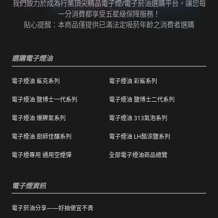
我們致力於成為行業頂尖精品電子煙/電子菸油選購平台，讓您每
任何運輸配送方式皆有發生延誤之可能，我們
變而造成滲漏問題，如發現滲漏，請拍照/錄影
一分消費都享受五星級保障服務！
保證訂單成立後會在24小時內出貨，但無法保
並聯絡客服進行免費退換。有其他疑慮請聯絡
貼心提醒：本商品僅提供已滿法定吸菸年齡之消費者選購
證物流配送零機率延遲。
客服。
訂單狀態顯示為「已出貨」，代表已經包裝完
退（換）貨商品必須為全新狀態且完整包裝（
成寄出，請耐心等候。（出貨狀態有時會因系
選購電子煙油
包含商品、附件、包裝、紙箱及購品、贈品等
統更新時間，會有所出入）
之完整性 ）不得有刮傷、髒污。
電子煙油 鯊克系列
電子煙油 彩鯊系列
海外運送：
海外顧客如需訂購，請聯絡客服中心協助海外
退換貨商品需包裝妥當，切勿直接於商品原包
配送，我們會快速為您處理。
電子煙油 鹽博士一代系列
電子煙油 鹽博士二代系列
裝上黏貼紙張或書寫文字。
電子煙油 爆脾氣系列
電子煙油 313氣泡系列
購買之商品若符合促銷活動（ 如滿減、免運等
），退換貨時則需整筆交易一起退換貨。
電子煙油 廚師佳釀系列
電子煙油 LH酷涼鹽系列
本站商品屬於食品類，基於安全衛生考量，除
電子煙專用 通用空煙彈
全部電子煙油商品總覽
有非人為造成的破壞、損毀或不完整的商品瑕
疵外，一經拆封，恕不接受退/換貨。
電子煙資訊
電子菸油分享——好抽便宜不貴