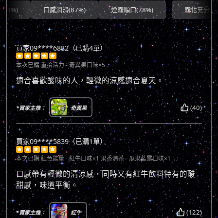
口感潤滑(87%)
煙霧順口(78%)
霧化充分(90%)
買家09****6882（已購4單）





本次已購
重拾活力 - 奇異果口味×5
適合喜歡酸味的人，輕微的涼感適合夏天。
(40)
*買家主推：
奇異果
買家09****5839（已購1單）





本次已購
紅色能量 - 紅牛口味×1 果香清茶 - 瓜果茗露口味×1
口感帶有輕微的清涼感，同時又有紅牛飲料特有的酸
甜感，味道平衡。
(122)
*買家主推：
紅牛