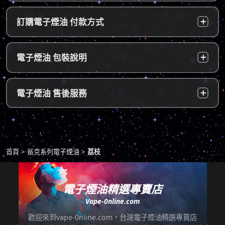
台灣本島：
a. 黑貓宅配：訂單成立後，24小時內寄出，2
訂購電子煙油 付款方式
～5個工作天內可送達指定地址。
b. 7-11便利店：訂單成立後，24小時內寄出，
貨到付款：
使用貨到付款方式只需於配達貨物時，將訂單
電子煙油 包裝說明
2～5個工作天內可送達指定便利店。（ 如遇休
款項以新台幣現金的方式繳款，即可完成付
息日、國定假日，或特殊公告公休日則自行順
款。
延。遇異常出貨情況，將另外通知您）。
隱密包裝：
由於台灣法律政策原因，包裝上不會註明內容
超商付款：
訂單送達門市後，會寄送簡訊通知取貨，請至
電子煙油 售後服務
物，謝謝理解。
*提示1：線上支付成功並至便利店取貨者須核
超商告知門市人員您訂購時所填寫的聯絡電話
對證件，取貨人必須是商品託運單上的收件
後三碼，並付款取貨。
人，收件人請勿使用暱稱、假名以免無法順利
退換貨原則
包裹拆封請全程錄影，已確保雙方權益。
取貨。
商品若有任何瑕疵問題，請拍照/錄影並聯絡本
*提示2：至便利店付款並取貨者，請確認您提
首頁
鯊克系列電子煙油
荔枝
站客服，以利於退/換貨保固處理。
交訂單時的暱稱與包裹是否一致，順利付款後
即可取貨。
七天鑑賞期內有任何非人為問題，可免費退/換
貨。超過七天鑑賞期後若要退/換全新未拆封非
電子煙油精選專賣店
*提示3：使用超商到店未取貨者，或會影響
瑕疵商品，將收取總金額的20%服務費，並需
Vape-0nline.com
「超商取貨信用」而導致無法再次使用超商取
自行承擔來回運費。
貨服務，請顧客及時前往取貨。
歡迎來到vape-0nline.com，台灣電子煙油精選專賣店
本站所有商品在運送途中均有可能因為壓力改