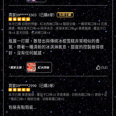
買家09****3303（已購8單）
長期主顧





本次已購
初戀的悸動 - 紅冰西柚口味×4 酸甜交織 - 一顆草莓口味×4 花香
撲鼻 - 鴨屎香茶口味×4 純淨冰涼 - 深海冰泉口味×4 果香盤繞 - 覆盆子口
味×4 夏天回憶 - 老冰棒口味×4
瓶蓋一打開，散發出與傳統冰棍雪糕非常相似的香
氣，帶著一種清新的冰淇淋氣息。甜度的控製做得很
好，沒有任何膩感。
(52)
*買家主推：
紅冰西柚
買家09****2990（已購2單）





本次已購
果香盤繞 - 覆盆子口味×3 茶香果韻 - 白桃烏龍口味×1 爽勁十足
- 薄荷口味×1 咖奶交織 - 冰醇拿鐵口味×2
包裝有點瑕疵…