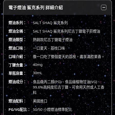
電子煙油 鯊克系列 詳細介紹
煙油系列：
SALT SHAQ 鯊克系列
煙油全稱：
SALT SHAQ 鯊克系列尼古丁鹽電子菸煙油
煙油類型：
熱銷款尼古丁鹽電子煙油
煙油口味：
一口夏天 - 荔枝口味
口味介紹：
像一口吃了整個夏天的荔枝，盡享滿腔果香。
40mg
丁鹽含量：
30mL
單瓶容量：
煙油成分：
食品級丙二醇(PG)、食品級植物甘油(VG)、
99.6%高純度尼古丁鹽、可食用天然或人工香
料
煙油配料：
美國進口
PG/VG配比：
50/50 小煙煙油標準配比