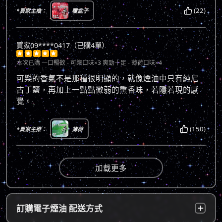
(22)
*買家主推：
覆盆子
買家09****0417（已購4單）





本次已購
一口暢飲 - 可樂口味×3 爽勁十足 - 薄荷口味×4
可樂的香氣不是那種很明顯的，就像煙油中只有純尼
古丁鹽，再加上一點點微弱的熏香味，若隱若現的感
覺。
(150)
*買家主推：
薄荷
加载更多
訂購電子煙油 配送方式