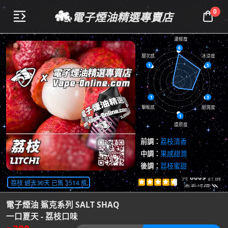
0
電子煙油精選專賣店


濃郁度
6
層次感
冰涼度
1
5
1
3
擊喉感
甜潤度
1
還原度
前調：
荔枝清香
中調：
果感甜潤
後調：
荔枝蜜甜
共
6609
評價
荔枝 過去30天 已售 3514 瓶





查看評價

電子煙油 鯊克系列 SALT SHAQ
一口夏天 - 荔枝口味