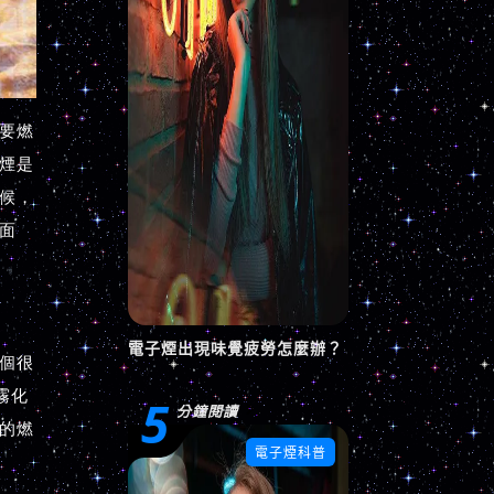
電子煙出現味覺疲勞怎麼辦？
5
分鐘閱讀

電子煙科普