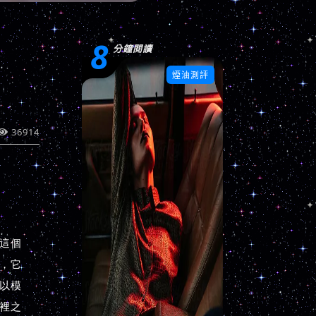
8
分鐘閱讀

煙油測評
36914
