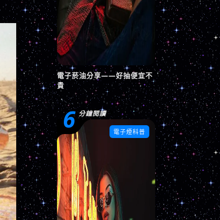
電子菸油分享——好抽便宜不
貴
6
分鐘閱讀

電子煙科普