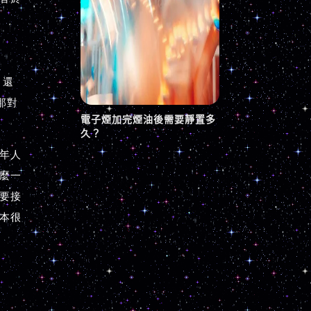
電子煙加完煙油後需要靜置多
久？