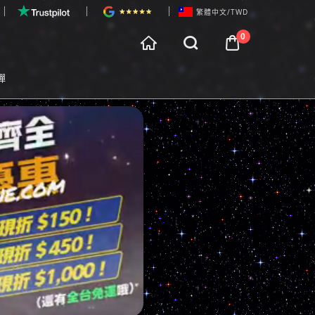

繁體中文/TWD
所有訂單商品金額滿$3,000即可享受
全台免費配送
0



物車預覽
彈

每天17:00前的訂單
當天18:00
完成寄出
t Preview

滿減優惠進行中：所有訂單商品金額
滿$3,300 減$150

全部商品享受在
7天鑑賞期
內免費退換服務