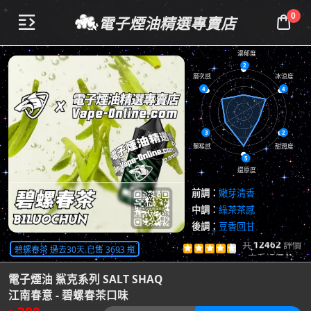
0
電子煙油精選專賣店


濃郁度
2
層次感
冰涼度
4
4
3
2
擊喉感
甜潤度
5
還原度
前調：
嫩芽清香
中調：
綠茶茶感
後調：
豆香回甘
共
12462
評價
碧螺春茶 過去30天 已售 3693 瓶





查看評價

電子煙油 鯊克系列 SALT SHAQ
江南春意 - 碧螺春茶口味