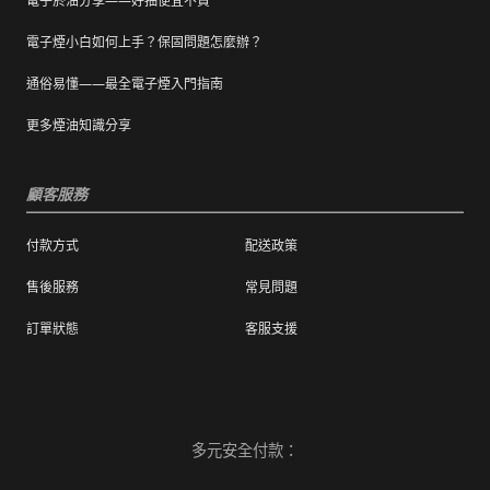
電子菸油分享——好抽便宜不貴
電子煙小白如何上手？保固問題怎麼辦？
通俗易懂——最全電子煙入門指南
更多煙油知識分享
顧客服務
付款方式
配送政策
售後服務
常見問題
訂單狀態
客服支援
多元安全付款：