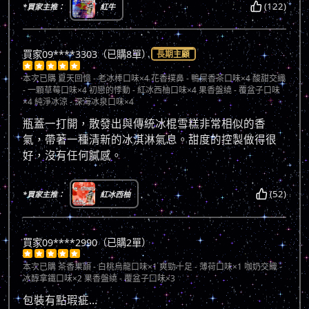
(122)
*買家主推：
紅牛
買家09****3303（已購8單）
長期主顧





本次已購
夏天回憶 - 老冰棒口味×4 花香撲鼻 - 鴨屎香茶口味×4 酸甜交織
- 一顆草莓口味×4 初戀的悸動 - 紅冰西柚口味×4 果香盤繞 - 覆盆子口味
×4 純淨冰涼 - 深海冰泉口味×4
瓶蓋一打開，散發出與傳統冰棍雪糕非常相似的香
氣，帶著一種清新的冰淇淋氣息。甜度的控製做得很
好，沒有任何膩感。
(52)
*買家主推：
紅冰西柚
買家09****2990（已購2單）





本次已購
茶香果韻 - 白桃烏龍口味×1 爽勁十足 - 薄荷口味×1 咖奶交織 -
冰醇拿鐵口味×2 果香盤繞 - 覆盆子口味×3
包裝有點瑕疵…