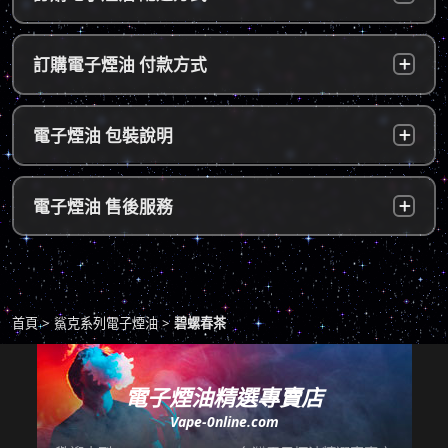
台灣本島：
a. 黑貓宅配：訂單成立後，24小時內寄出，2
訂購電子煙油 付款方式
～5個工作天內可送達指定地址。
b. 7-11便利店：訂單成立後，24小時內寄出，
貨到付款：
使用貨到付款方式只需於配達貨物時，將訂單
電子煙油 包裝說明
2～5個工作天內可送達指定便利店。（ 如遇休
款項以新台幣現金的方式繳款，即可完成付
息日、國定假日，或特殊公告公休日則自行順
款。
延。遇異常出貨情況，將另外通知您）。
隱密包裝：
由於台灣法律政策原因，包裝上不會註明內容
超商付款：
訂單送達門市後，會寄送簡訊通知取貨，請至
電子煙油 售後服務
物，謝謝理解。
*提示1：線上支付成功並至便利店取貨者須核
超商告知門市人員您訂購時所填寫的聯絡電話
對證件，取貨人必須是商品託運單上的收件
後三碼，並付款取貨。
人，收件人請勿使用暱稱、假名以免無法順利
退換貨原則
包裹拆封請全程錄影，已確保雙方權益。
取貨。
商品若有任何瑕疵問題，請拍照/錄影並聯絡本
*提示2：至便利店付款並取貨者，請確認您提
首頁
鯊克系列電子煙油
碧螺春茶
站客服，以利於退/換貨保固處理。
交訂單時的暱稱與包裹是否一致，順利付款後
即可取貨。
七天鑑賞期內有任何非人為問題，可免費退/換
貨。超過七天鑑賞期後若要退/換全新未拆封非
電子煙油精選專賣店
*提示3：使用超商到店未取貨者，或會影響
瑕疵商品，將收取總金額的20%服務費，並需
Vape-0nline.com
「超商取貨信用」而導致無法再次使用超商取
自行承擔來回運費。
貨服務，請顧客及時前往取貨。