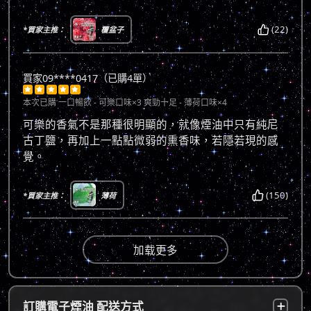
(22)
*買家主推：
覆盆子
買家09****0417（已購4單）





本次已購
一口暢飲 - 可樂口味×3 爽勁十足 - 薄荷口味×4
可樂的香氣不是那種很明顯的，就像煙油中只有純尼
古丁鹽，再加上一點點微弱的熏香味，若隱若現的感
覺。
(150)
*買家主推：
薄荷
加载更多
訂購電子煙油 配送方式