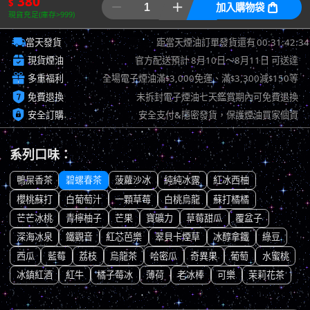
380
$


加入購物袋

現貨充足(庫存>999)

00:31:41:62
當天發貨
距當天煙油訂單發貨還有

現貨煙油
官方配送預計
8月10日～8月11日
可送達

多重福利
全場電子煙油滿
3,000免運、滿
3,300減
150等
$
$
$

免費退換
未拆封電子煙油七天鑑賞期內可免費退換

安全訂購
安全支付&隱密發貨，保護煙油買家個資
系列口味：
鴨屎香茶
碧螺春茶
菠蘿沙冰
純純冰露
紅冰西柚
櫻桃蘇打
白葡萄汁
一顆草莓
白桃烏龍
蘇打橘橘
芒芒冰桃
青檸柚子
芒果
寶礦力
草莓甜瓜
覆盆子
深海冰泉
鐵觀音
紅芯芭樂
翠貝卡煙草
冰醇拿鐵
綠豆
西瓜
藍莓
荔枝
烏龍茶
哈密瓜
奇異果
葡萄
水蜜桃
冰鎮紅酒
紅牛
橘子莓冰
薄荷
老冰棒
可樂
茉莉花茶