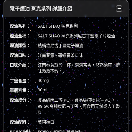
電子煙油 鯊克系列 詳細介紹
煙油系列：
SALT SHAQ 鯊克系列
煙油全稱：
SALT SHAQ 鯊克系列尼古丁鹽電子菸煙油
煙油類型：
熱銷款尼古丁鹽電子煙油
煙油口味：
江南春意 - 碧螺春茶口味
口味介紹：
江南春意凝於一杯，淡淡茶香，悠然清爽，餘
味裊裊不散。
40mg
丁鹽含量：
30mL
單瓶容量：
煙油成分：
食品級丙二醇(PG)、食品級植物甘油(VG)、
99.6%高純度尼古丁鹽、可食用天然或人工香
料
煙油配料：
美國進口
PG/VG配比：
50/50 小煙煙油標準配比