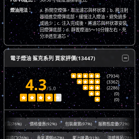
煙油用法：
a. 拆開空煙彈，取出濾芯與杯狀罩；b. 將注射
器插進空煙彈底部，緩慢注入煙油，避免過多
或過少；c. 注入完成後，將濾芯與杯狀罩安裝
回煙彈底部；d. 靜置煙油5～10分鐘左右，充
分滲透至濾芯。
電子煙油 鯊克系列 買家評價(13447)
(7934)





4.3
(3362)




(2286)
/5.0



(0)







(0)

(76%)
價格優惠(92%)
包裝嚴實(97%)
服務態度優(72%)
出貨快速
霧順口(76%)
香氣濃郁(67%)
果汁味濃(91%)
涼感很足(78%)