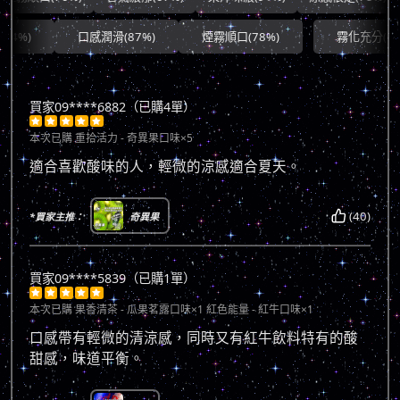
口感潤滑(87%)
煙霧順口(78%)
霧化充分(90%)
買家09****6882（已購4單）





本次已購
重拾活力 - 奇異果口味×5
適合喜歡酸味的人，輕微的涼感適合夏天。
(40)
*買家主推：
奇異果
買家09****5839（已購1單）





本次已購
果香清茶 - 瓜果茗露口味×1 紅色能量 - 紅牛口味×1
口感帶有輕微的清涼感，同時又有紅牛飲料特有的酸
甜感，味道平衡。