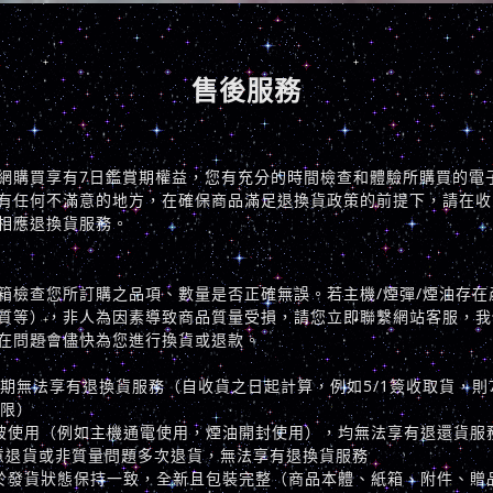
售後服務
煙官網購買享有7日鑑賞期權益，您有充分的時間檢查和體驗所購買的電
有任何不滿意的地方，在確保商品滿足退換貨政策的前提下，請在收
相應退換貨服務。
箱檢查您所訂購之品項、數量是否正確無誤。若主機/煙彈/煙油存在
質等），非人為因素導致商品質量受損，請您立即聯繫網站客服，我
在問題會儘快為您進行換貨或退款。
期無法享有退換貨服務（自收貨之日起計算，例如5/1簽收取貨，則7日
期限）
被使用（例如主機通電使用，煙油開封使用），均無法享有退還貨服
意退貨或非質量問題多次退貨，無法享有退換貨服務
於發貨狀態保持一致，全新且包裝完整（商品本體、紙箱、附件、贈