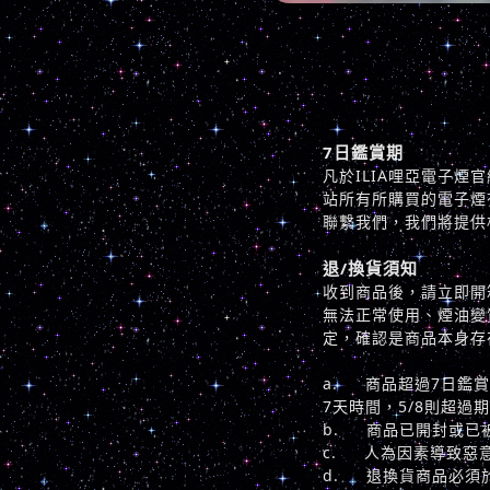
7日鑑賞期
凡於ILIA哩亞電子
站所有所購買的電子煙
聯繫我們，我們將提供
退/換貨須知
收到商品後，請立即開
無法正常使用、煙油變
定，確認是商品本身存
a. 商品超過7日鑑賞
7天時間，5/8則超過
b. 商品已開封或已
c. 人為因素導致惡
d. 退換貨商品必須