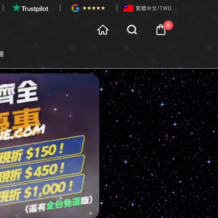
繁體中文/TWD
0




所有訂單商品金額滿$3,000即可享受
全台免費配送
物車預覽
彈
t Preview

每天17:00前的訂單
當天18:00
完成寄出

滿減優惠進行中：所有訂單商品金額
滿$3,300 減$150

全部商品享受在
7天鑑賞期
內免費退換服務