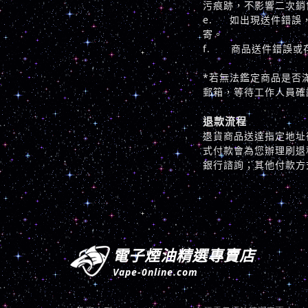
污痕跡，不影響二次銷
e. 如出現送件錯誤
寄。
f. 商品送件錯誤或
*若無法鑑定商品是否
郵箱，等待工作人員確
退款流程
退貨商品送達指定地址
式付款會為您辦理刷退
銀行諮詢；其他付款方
電子煙油精選專賣店
Vape-0nline.com