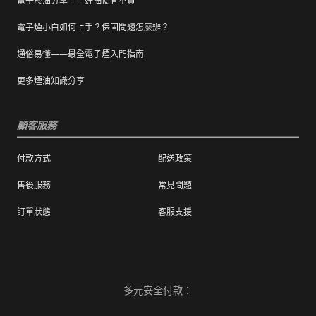
電子菸油分享——好抽便宜不貴
電子煙小白如何上手？保固問題怎麼辦？
通俗易懂——最全電子煙入門指南
更多煙油知識分享
顧客服務
付款方式
配送政策
售後服務
常見問題
訂單狀態
客服支援
多元安全付款：