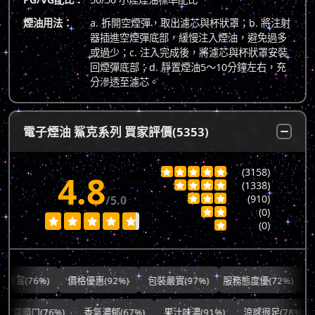
煙油用法：
a. 拆開空煙彈，取出濾芯與杯狀罩；b. 將注射
器插進空煙彈底部，緩慢注入煙油，避免過多
或過少；c. 注入完成後，將濾芯與杯狀罩安裝
回煙彈底部；d. 靜置煙油5～10分鐘左右，充
分滲透至濾芯。
電子煙油 鯊克系列 買家評價(5353)
(3158)





4.8
(1338)




(910)
/5.0



(0)







(0)

76%)
價格優惠(92%)
包裝嚴實(97%)
服務態度優(72%)
出貨快速
霧順口(76%)
香氣濃郁(67%)
果汁味濃(91%)
涼感很足(78%)