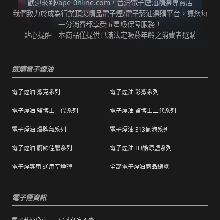
歡迎來到vape-0nline.com，台灣電子煙油精選專賣店
本站所有商品在運送途中均有可能因為壓力改
我們致力於成為行業頂尖精品電子煙/電子菸油選購平台，讓您每
任何運輸配送方式皆有發生延誤之可能，我們
變而造成滲漏問題，如發現滲漏，請拍照/錄影
一分消費都享受五星級保障服務！
保證訂單成立後會在24小時內出貨，但無法保
並聯絡客服進行免費退換。有其他疑慮請聯絡
貼心提醒：本商品僅提供已滿法定吸菸年齡之消費者選購
證物流配送零機率延遲。
客服。
訂單狀態顯示為「已出貨」，代表已經包裝完
退（換）貨商品必須為全新狀態且完整包裝（
成寄出，請耐心等候。（出貨狀態有時會因系
選購電子煙油
包含商品、附件、包裝、紙箱及購品、贈品等
統更新時間，會有所出入）
之完整性 ）不得有刮傷、髒污。
電子煙油 鯊克系列
電子煙油 彩鯊系列
海外運送：
海外顧客如需訂購，請聯絡客服中心協助海外
退換貨商品需包裝妥當，切勿直接於商品原包
配送，我們會快速為您處理。
電子煙油 鹽博士一代系列
電子煙油 鹽博士二代系列
裝上黏貼紙張或書寫文字。
電子煙油 爆脾氣系列
電子煙油 313氣泡系列
購買之商品若符合促銷活動（ 如滿減、免運等
），退換貨時則需整筆交易一起退換貨。
電子煙油 廚師佳釀系列
電子煙油 LH酷涼鹽系列
本站商品屬於食品類，基於安全衛生考量，除
電子煙專用 通用空煙彈
全部電子煙油商品總覽
有非人為造成的破壞、損毀或不完整的商品瑕
疵外，一經拆封，恕不接受退/換貨。
電子煙資訊