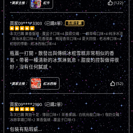
(122)
*買家主推：
紅牛
買家09****3303（已購8單）
長期主顧





本次已購
果香盤繞 - 覆盆子口味×4 酸甜交織 - 一顆草莓口味×4 純淨冰涼
- 深海冰泉口味×4 花香撲鼻 - 鴨屎香茶口味×4 夏天回憶 - 老冰棒口味×4
初戀的悸動 - 紅冰西柚口味×4
瓶蓋一打開，散發出與傳統冰棍雪糕非常相似的香
氣，帶著一種清新的冰淇淋氣息。甜度的控製做得很
好，沒有任何膩感。
(52)
*買家主推：
紅冰西柚
買家09****2990（已購2單）





本次已購
爽勁十足 - 薄荷口味×1 茶香果韻 - 白桃烏龍口味×1 咖奶交織 -
冰醇拿鐵口味×2 果香盤繞 - 覆盆子口味×3
包裝有點瑕疵…