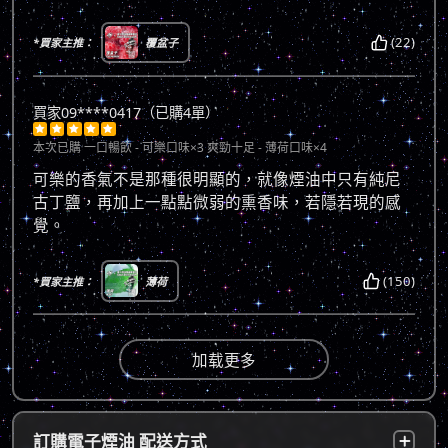
(22)
*買家主推：
覆盆子
買家09****0417（已購4單）





本次已購
一口暢飲 - 可樂口味×3 爽勁十足 - 薄荷口味×4
可樂的香氣不是那種很明顯的，就像煙油中只有純尼
古丁鹽，再加上一點點微弱的熏香味，若隱若現的感
覺。
(150)
*買家主推：
薄荷
加载更多
訂購電子煙油 配送方式