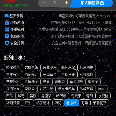
380
$


加入購物袋

現貨充足(庫存>999)

21:55:11:12
當天發貨
距當天煙油訂單發貨還有

現貨煙油
官方配送預計
8月10日～8月11日
可送達

多重福利
全場電子煙油滿
3,000免運、滿
3,300減
150等
$
$
$

免費退換
未拆封電子煙油七天鑑賞期內可免費退換

安全訂購
安全支付&隱密發貨，保護煙油買家個資
系列口味：
鴨屎香茶
碧螺春茶
菠蘿沙冰
純純冰露
紅冰西柚
櫻桃蘇打
白葡萄汁
一顆草莓
白桃烏龍
蘇打橘橘
芒芒冰桃
青檸柚子
芒果
寶礦力
草莓甜瓜
覆盆子
深海冰泉
鐵觀音
紅芯芭樂
翠貝卡煙草
冰醇拿鐵
綠豆
西瓜
藍莓
荔枝
烏龍茶
哈密瓜
奇異果
葡萄
水蜜桃
冰鎮紅酒
紅牛
橘子莓冰
薄荷
老冰棒
可樂
茉莉花茶