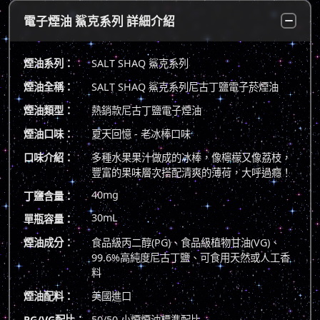
電子煙油 鯊克系列 詳細介紹
煙油系列：
SALT SHAQ 鯊克系列
煙油全稱：
SALT SHAQ 鯊克系列尼古丁鹽電子菸煙油
煙油類型：
熱銷款尼古丁鹽電子煙油
煙油口味：
夏天回憶 - 老冰棒口味
口味介紹：
多種水果果汁做成的冰棒，像檸檬又像荔枝，
豐富的果味層次搭配清爽的薄荷，大呼過癮！
40mg
丁鹽含量：
30mL
單瓶容量：
煙油成分：
食品級丙二醇(PG)、食品級植物甘油(VG)、
99.6%高純度尼古丁鹽、可食用天然或人工香
料
煙油配料：
美國進口
PG/VG配比：
50/50 小煙煙油標準配比