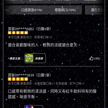
口感潤滑(87%)
煙霧順口(78%)
霧化充分(90%)
買家09****6882（已購4單）





本次已購
重拾活力 - 奇異果口味×5
適合喜歡酸味的人，輕微的涼感適合夏天。
(40)
*買家主推：
奇異果
買家09****5839（已購1單）





本次已購
果香清茶 - 瓜果茗露口味×1 紅色能量 - 紅牛口味×1
口感帶有輕微的清涼感，同時又有紅牛飲料特有的酸
甜感，味道平衡。