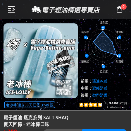
0
電子煙油精選專賣店


濃郁度
6
層次感
冰涼度
4
4
1
6
擊喉感
甜潤度
1
還原度
前調：
清涼冰感
中調：
濃郁奶感
後調：
微帶奶香
共
4368
評價
老冰棒 過去30天 已售 3749 瓶





查看評價

電子煙油 鯊克系列 SALT SHAQ
夏天回憶 - 老冰棒口味