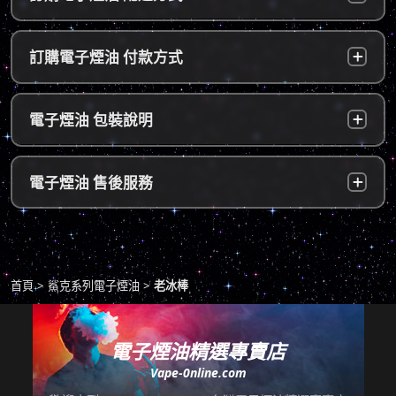
台灣本島：
a. 黑貓宅配：訂單成立後，24小時內寄出，2
訂購電子煙油 付款方式
～5個工作天內可送達指定地址。
b. 7-11便利店：訂單成立後，24小時內寄出，
貨到付款：
使用貨到付款方式只需於配達貨物時，將訂單
電子煙油 包裝說明
2～5個工作天內可送達指定便利店。（ 如遇休
款項以新台幣現金的方式繳款，即可完成付
息日、國定假日，或特殊公告公休日則自行順
款。
延。遇異常出貨情況，將另外通知您）。
隱密包裝：
由於台灣法律政策原因，包裝上不會註明內容
超商付款：
訂單送達門市後，會寄送簡訊通知取貨，請至
電子煙油 售後服務
物，謝謝理解。
*提示1：線上支付成功並至便利店取貨者須核
超商告知門市人員您訂購時所填寫的聯絡電話
對證件，取貨人必須是商品託運單上的收件
後三碼，並付款取貨。
人，收件人請勿使用暱稱、假名以免無法順利
退換貨原則
包裹拆封請全程錄影，已確保雙方權益。
取貨。
商品若有任何瑕疵問題，請拍照/錄影並聯絡本
*提示2：至便利店付款並取貨者，請確認您提
首頁
鯊克系列電子煙油
老冰棒
站客服，以利於退/換貨保固處理。
交訂單時的暱稱與包裹是否一致，順利付款後
即可取貨。
七天鑑賞期內有任何非人為問題，可免費退/換
貨。超過七天鑑賞期後若要退/換全新未拆封非
電子煙油精選專賣店
*提示3：使用超商到店未取貨者，或會影響
瑕疵商品，將收取總金額的20%服務費，並需
Vape-0nline.com
「超商取貨信用」而導致無法再次使用超商取
自行承擔來回運費。
貨服務，請顧客及時前往取貨。