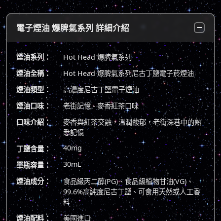
電子煙油 爆脾氣系列 詳細介紹
煙油系列：
Hot Head 爆脾氣系列
煙油全稱：
Hot Head 爆脾氣系列尼古丁鹽電子菸煙油
煙油類型：
高濃度尼古丁鹽電子煙油
煙油口味：
老街記憶 - 麥香紅茶口味
口味介紹：
麥香與紅茶交融，溫潤馥郁，老街深巷中的熟
悉記憶
40mg
丁鹽含量：
30mL
單瓶容量：
煙油成分：
食品級丙二醇(PG)、食品級植物甘油(VG)、
99.6%高純度尼古丁鹽、可食用天然或人工香
料
煙油配料：
美國進口