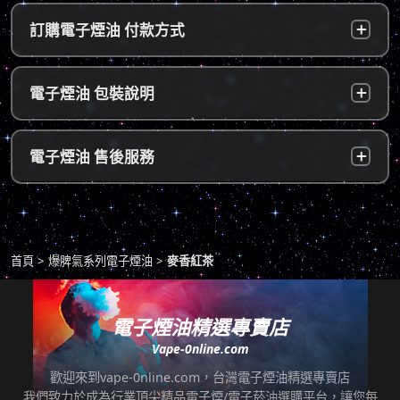
台灣本島：
a. 黑貓宅配：訂單成立後，24小時內寄出，2
訂購電子煙油 付款方式
～5個工作天內可送達指定地址。
b. 7-11便利店：訂單成立後，24小時內寄出，
貨到付款：
使用貨到付款方式只需於配達貨物時，將訂單
電子煙油 包裝說明
2～5個工作天內可送達指定便利店。（ 如遇休
款項以新台幣現金的方式繳款，即可完成付
息日、國定假日，或特殊公告公休日則自行順
款。
延。遇異常出貨情況，將另外通知您）。
隱密包裝：
由於台灣法律政策原因，包裝上不會註明內容
超商付款：
訂單送達門市後，會寄送簡訊通知取貨，請至
電子煙油 售後服務
物，謝謝理解。
*提示1：線上支付成功並至便利店取貨者須核
超商告知門市人員您訂購時所填寫的聯絡電話
對證件，取貨人必須是商品託運單上的收件
後三碼，並付款取貨。
人，收件人請勿使用暱稱、假名以免無法順利
退換貨原則
包裹拆封請全程錄影，已確保雙方權益。
取貨。
商品若有任何瑕疵問題，請拍照/錄影並聯絡本
*提示2：至便利店付款並取貨者，請確認您提
首頁
爆脾氣系列電子煙油
麥香紅茶
站客服，以利於退/換貨保固處理。
交訂單時的暱稱與包裹是否一致，順利付款後
即可取貨。
七天鑑賞期內有任何非人為問題，可免費退/換
貨。超過七天鑑賞期後若要退/換全新未拆封非
電子煙油精選專賣店
*提示3：使用超商到店未取貨者，或會影響
瑕疵商品，將收取總金額的20%服務費，並需
Vape-0nline.com
「超商取貨信用」而導致無法再次使用超商取
自行承擔來回運費。
貨服務，請顧客及時前往取貨。
歡迎來到vape-0nline.com，台灣電子煙油精選專賣店
本站所有商品在運送途中均有可能因為壓力改
我們致力於成為行業頂尖精品電子煙/電子菸油選購平台，讓您每