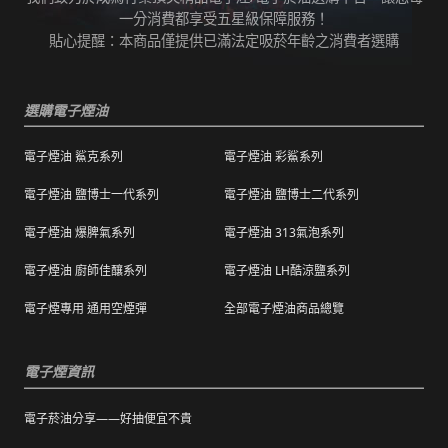
任何運輸配送方式皆有發生延誤之可能，我們
變而造成滲漏問題，如發現滲漏，請拍照/錄影
一分消費都享受五星級保障服務！
保證訂單成立後會在24小時內出貨，但無法保
並聯絡客服進行免費退換。有其他疑慮請聯絡
貼心提醒：本商品僅提供已滿法定吸菸年齡之消費者選購
證物流配送零機率延遲。
客服。
訂單狀態顯示為「已出貨」，代表已經包裝完
退（換）貨商品必須為全新狀態且完整包裝（
成寄出，請耐心等候。（出貨狀態有時會因系
選購電子煙油
包含商品、附件、包裝、紙箱及購品、贈品等
統更新時間，會有所出入）
之完整性 ）不得有刮傷、髒污。
電子煙油 鯊克系列
電子煙油 彩鯊系列
海外運送：
海外顧客如需訂購，請聯絡客服中心協助海外
退換貨商品需包裝妥當，切勿直接於商品原包
配送，我們會快速為您處理。
電子煙油 鹽博士一代系列
電子煙油 鹽博士二代系列
裝上黏貼紙張或書寫文字。
電子煙油 爆脾氣系列
電子煙油 313氣泡系列
購買之商品若符合促銷活動（ 如滿減、免運等
），退換貨時則需整筆交易一起退換貨。
電子煙油 廚師佳釀系列
電子煙油 LH酷涼鹽系列
本站商品屬於食品類，基於安全衛生考量，除
電子煙專用 通用空煙彈
全部電子煙油商品總覽
有非人為造成的破壞、損毀或不完整的商品瑕
疵外，一經拆封，恕不接受退/換貨。
電子煙資訊
電子菸油分享——好抽便宜不貴