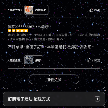
(94)
*買家主推：
西柚冰泉
買家09****2367（已購3單）





本次已購
淡雅芬芳 - 茉莉花茶口味×1 澎湃能量 - 紅牛口味×1 初見的悸動
- 清茶百香果口味×2 陽光氣息 - 葡萄口味×5
不好意思~重覆了訂單~本筆請幫我取消哦~謝謝您~
(102)
*買家主推：
葡萄
加载更多
訂購電子煙油 配送方式