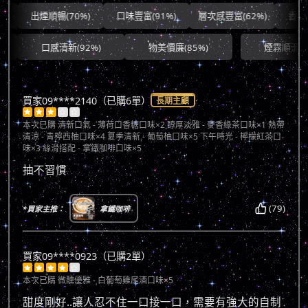
出煙順暢(70%)
口味豐富(91%)
層次感豐富(62%)
香氣協調(
口感清新(92%)
物美價廉(85%)
煙霧順滑(71%)
買家09****2140（已購6單）
長期主顧





本次已購
清新口氣 - 薄荷口香糖口味×2 醇厚淡雅 - 麥香綠茶口味×1 熱帶
清涼 - 青檸西柚口味×4 夏季清新 - 葡萄柚口味×5 下午時光 - 檸檬紅茶口
味×3 絲滑搭配 - 拿鐵咖啡口味×5
抽不習慣
(79)
*買家主推：
拿鐵咖啡
買家09****0923（已購2單）





本次已購
微醺優雅 - 白葡萄雞尾酒口味×5
甜度剛好..讓人忍不住一口接一口，需要有強大的自制