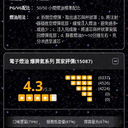
PG/VG配比：
50/50 小煙煙油標準配比
煙油用法：
a. 拆開空煙彈，取出濾芯與杯狀罩；b. 將注射
器插進空煙彈底部，緩慢注入煙油，避免過多
或過少；c. 注入完成後，將濾芯與杯狀罩安裝
回煙彈底部；d. 靜置煙油5～10分鐘左右，充
分滲透至濾芯。
電子煙油 爆脾氣系列 買家評價(15087)
(6337)





4.3
(4526)




(4224)
/5.0



(0)







(0)

口味豐富(79%)
服務態度優(87%)
煙霧量大(87%)
出貨快速(7