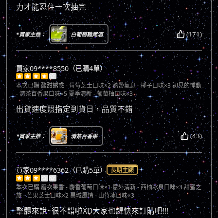
力才能忍住一次抽完
(171)
*買家主推：
白葡萄雞尾酒
買家09****8550（已購4單）





本次已購
酸甜誘惑 - 莓莓芝士口味×2 熱帶氣息 - 椰子口味×3 初見的悸動
- 清茶百香果口味×5 夏季清新 - 葡萄柚口味×3
出貨速度照指定到貨日，品質不錯
(43)
*買家主推：
清茶百香果
買家09****6362（已購5單）
長期主顧





本次已購
層次果香 - 麝香葡萄口味×1 意外清新 - 西柚冰泉口味×3 甜蜜之
旅 - 芒果芝士口味×2 異域風情 - 山竹冰口味×3
整體來說~很不錯啦XD大家也趕快來訂購吧!!!