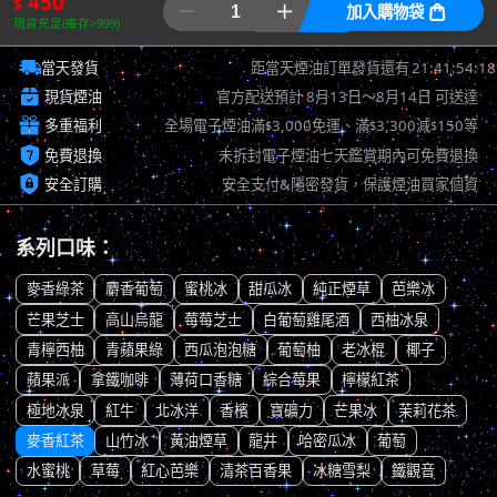
450
$


加入購物袋

現貨充足(庫存>999)

21:41:53:34
當天發貨
距當天煙油訂單發貨還有

現貨煙油
官方配送預計
8月13日～8月14日
可送達

多重福利
全場電子煙油滿
3,000免運、滿
3,300減
150等
$
$
$

免費退換
未拆封電子煙油七天鑑賞期內可免費退換

安全訂購
安全支付&隱密發貨，保護煙油買家個資
系列口味：
麥香綠茶
麝香葡萄
蜜桃冰
甜瓜冰
純正煙草
芭樂冰
芒果芝士
高山烏龍
莓莓芝士
白葡萄雞尾酒
西柚冰泉
青檸西柚
青蘋果綠
西瓜泡泡糖
葡萄柚
老冰棍
椰子
蘋果派
拿鐵咖啡
薄荷口香糖
綜合莓果
檸檬紅茶
極地冰泉
紅牛
北冰洋
香檳
寶礦力
芒果冰
茉莉花茶
麥香紅茶
山竹冰
黃油煙草
龍井
哈密瓜冰
葡萄
水蜜桃
草莓
紅心芭樂
清茶百香果
冰糖雪梨
鐵觀音