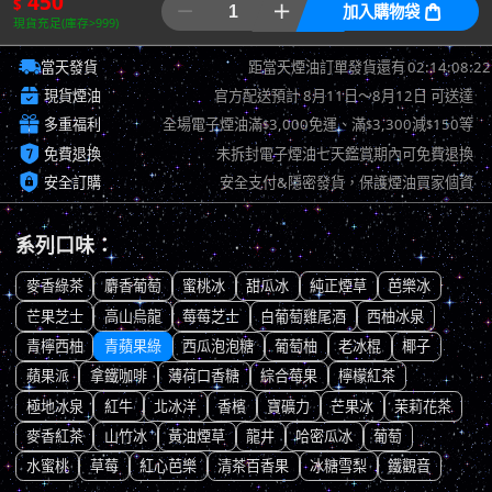
450
$


加入購物袋

現貨充足(庫存>999)

02:14:07:48
當天發貨
距當天煙油訂單發貨還有

現貨煙油
官方配送預計
8月11日～8月12日
可送達

多重福利
全場電子煙油滿
3,000免運、滿
3,300減
150等
$
$
$

免費退換
未拆封電子煙油七天鑑賞期內可免費退換

安全訂購
安全支付&隱密發貨，保護煙油買家個資
系列口味：
麥香綠茶
麝香葡萄
蜜桃冰
甜瓜冰
純正煙草
芭樂冰
芒果芝士
高山烏龍
莓莓芝士
白葡萄雞尾酒
西柚冰泉
青檸西柚
青蘋果綠
西瓜泡泡糖
葡萄柚
老冰棍
椰子
蘋果派
拿鐵咖啡
薄荷口香糖
綜合莓果
檸檬紅茶
極地冰泉
紅牛
北冰洋
香檳
寶礦力
芒果冰
茉莉花茶
麥香紅茶
山竹冰
黃油煙草
龍井
哈密瓜冰
葡萄
水蜜桃
草莓
紅心芭樂
清茶百香果
冰糖雪梨
鐵觀音