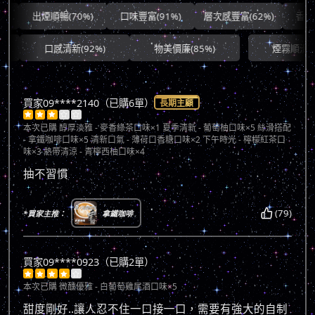
出煙順暢(70%)
口味豐富(91%)
層次感豐富(62%)
香氣協調
口感清新(92%)
物美價廉(85%)
煙霧順滑(71%)
買家09****2140（已購6單）
長期主顧





本次已購
醇厚淡雅 - 麥香綠茶口味×1 夏季清新 - 葡萄柚口味×5 絲滑搭配
- 拿鐵咖啡口味×5 清新口氣 - 薄荷口香糖口味×2 下午時光 - 檸檬紅茶口
味×3 熱帶清涼 - 青檸西柚口味×4
抽不習慣
(79)
*買家主推：
拿鐵咖啡
買家09****0923（已購2單）





本次已購
微醺優雅 - 白葡萄雞尾酒口味×5
甜度剛好..讓人忍不住一口接一口，需要有強大的自制