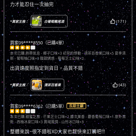
力才能忍住一次抽完
(171)
*買家主推：
白葡萄雞尾酒
買家09****8550（已購4單）





本次已購
熱帶氣息 - 椰子口味×3 初見的悸動 - 清茶百香果口味×5 夏季清
新 - 葡萄柚口味×3 酸甜誘惑 - 莓莓芝士口味×2
出貨速度照指定到貨日，品質不錯
(43)
*買家主推：
清茶百香果
買家09****6362（已購5單）
長期主顧





本次已購
甜蜜之旅 - 芒果芝士口味×2 層次果香 - 麝香葡萄口味×1 意外清
新 - 西柚冰泉口味×3 異域風情 - 山竹冰口味×3
整體來說~很不錯啦XD大家也趕快來訂購吧!!!