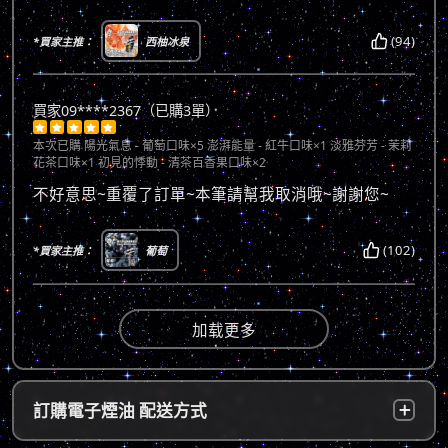
(94)
*買家主推：
西柚冰泉
買家09****2367（已購3單）





本次已購
陽光氣息 - 葡萄口味×5 澎湃能量 - 紅牛口味×1 淡雅芬芳 - 茉莉
花茶口味×1 初見的悸動 - 清茶百香果口味×2
不好意思~重覆了訂單~本筆請幫我取消哦~謝謝您~
(102)
*買家主推：
葡萄
加载更多
訂購電子煙油 配送方式