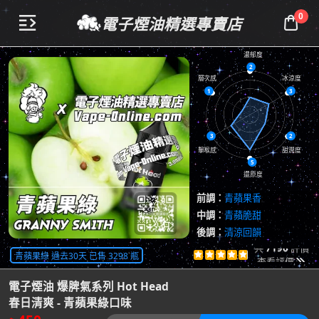
0
電子煙油精選專賣店


濃郁度
2
層次感
冰涼度
1
3
3
2
擊喉感
甜潤度
5
還原度
前調：
青蘋果香
中調：
青蘋脆甜
後調：
清涼回韻
共
7196
評價
青蘋果綠 過去30天 已售 3298 瓶





查看評價

電子煙油 爆脾氣系列 Hot Head
春日清爽 - 青蘋果綠口味