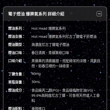
電子煙油 爆脾氣系列 詳細介紹
煙油系列：
Hot Head 爆脾氣系列
煙油全稱：
Hot Head 爆脾氣系列尼古丁鹽電子菸煙油
煙油類型：
高濃度尼古丁鹽電子煙油
煙油口味：
春日清爽 - 青蘋果綠口味
口味介紹：
青蘋果的清脆酸甜，搭配綠茶的淡雅，清爽自
然，如春日裡的一抹綠意。
40mg
丁鹽含量：
30mL
單瓶容量：
煙油成分：
食品級丙二醇(PG)、食品級植物甘油(VG)、
99.6%高純度尼古丁鹽、可食用天然或人工香
料
煙油配料：
美國進口