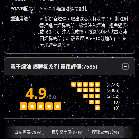
PG/VG配比：
50/50 小煙煙油標準配比
煙油用法：
a. 拆開空煙彈，取出濾芯與杯狀罩；b. 將注射
器插進空煙彈底部，緩慢注入煙油，避免過多
或過少；c. 注入完成後，將濾芯與杯狀罩安裝
回煙彈底部；d. 靜置煙油5～10分鐘左右，充
分滲透至濾芯。
電子煙油 爆脾氣系列 買家評價(7685)
(3228)





4.9
(2306)




(2152)
/5.0



(0)







(0)

口味豐富(79%)
服務態度優(87%)
煙霧量大(87%)
出貨快速(