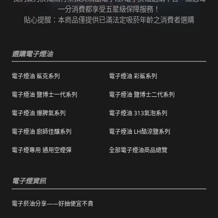
任何運輸配送方式皆有發生延誤之可能，我們
變而造成滲漏問題，如發現滲漏，請拍照/錄影
一分消費都享受五星級保障服務！
保證訂單成立後會在24小時內出貨，但無法保
並聯絡客服進行免費退換。有其他疑慮請聯絡
貼心提醒：本商品僅提供已滿法定吸菸年齡之消費者選購
證物流配送零機率延遲。
客服。
訂單狀態顯示為「已出貨」，代表已經包裝完
退（換）貨商品必須為全新狀態且完整包裝（
成寄出，請耐心等候。（出貨狀態有時會因系
選購電子煙油
包含商品、附件、包裝、紙箱及購品、贈品等
統更新時間，會有所出入）
之完整性 ）不得有刮傷、髒污。
電子煙油 鯊克系列
電子煙油 彩鯊系列
海外運送：
海外顧客如需訂購，請聯絡客服中心協助海外
退換貨商品需包裝妥當，切勿直接於商品原包
配送，我們會快速為您處理。
電子煙油 鹽博士一代系列
電子煙油 鹽博士二代系列
裝上黏貼紙張或書寫文字。
電子煙油 爆脾氣系列
電子煙油 313氣泡系列
購買之商品若符合促銷活動（ 如滿減、免運等
），退換貨時則需整筆交易一起退換貨。
電子煙油 廚師佳釀系列
電子煙油 LH酷涼鹽系列
本站商品屬於食品類，基於安全衛生考量，除
電子煙專用 通用空煙彈
全部電子煙油商品總覽
有非人為造成的破壞、損毀或不完整的商品瑕
疵外，一經拆封，恕不接受退/換貨。
電子煙資訊
電子菸油分享——好抽便宜不貴