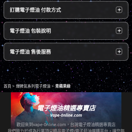
台灣本島：
a. 黑貓宅配：訂單成立後，24小時內寄出，2
訂購電子煙油 付款方式
～5個工作天內可送達指定地址。
b. 7-11便利店：訂單成立後，24小時內寄出，
貨到付款：
使用貨到付款方式只需於配達貨物時，將訂單
電子煙油 包裝說明
2～5個工作天內可送達指定便利店。（ 如遇休
款項以新台幣現金的方式繳款，即可完成付
息日、國定假日，或特殊公告公休日則自行順
款。
延。遇異常出貨情況，將另外通知您）。
隱密包裝：
由於台灣法律政策原因，包裝上不會註明內容
超商付款：
訂單送達門市後，會寄送簡訊通知取貨，請至
電子煙油 售後服務
物，謝謝理解。
*提示1：線上支付成功並至便利店取貨者須核
超商告知門市人員您訂購時所填寫的聯絡電話
對證件，取貨人必須是商品託運單上的收件
後三碼，並付款取貨。
人，收件人請勿使用暱稱、假名以免無法順利
退換貨原則
包裹拆封請全程錄影，已確保雙方權益。
取貨。
商品若有任何瑕疵問題，請拍照/錄影並聯絡本
*提示2：至便利店付款並取貨者，請確認您提
首頁
爆脾氣系列電子煙油
青蘋果綠
站客服，以利於退/換貨保固處理。
交訂單時的暱稱與包裹是否一致，順利付款後
即可取貨。
七天鑑賞期內有任何非人為問題，可免費退/換
貨。超過七天鑑賞期後若要退/換全新未拆封非
電子煙油精選專賣店
*提示3：使用超商到店未取貨者，或會影響
瑕疵商品，將收取總金額的20%服務費，並需
Vape-0nline.com
「超商取貨信用」而導致無法再次使用超商取
自行承擔來回運費。
貨服務，請顧客及時前往取貨。
歡迎來到vape-0nline.com，台灣電子煙油精選專賣店
本站所有商品在運送途中均有可能因為壓力改
我們致力於成為行業頂尖精品電子煙/電子菸油選購平台，讓您每