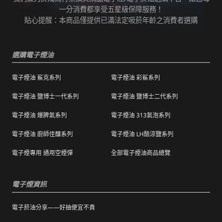
任何運輸配送方式皆有發生延誤之可能，我們
變而造成滲漏問題，如發現滲漏，請拍照/錄影
一分消費都享受五星級保障服務！
保證訂單成立後會在24小時內出貨，但無法保
並聯絡客服進行免費退換。有其他疑慮請聯絡
貼心提醒：本商品僅提供已滿法定吸菸年齡之消費者選購
證物流配送零機率延遲。
客服。
訂單狀態顯示為「已出貨」，代表已經包裝完
退（換）貨商品必須為全新狀態且完整包裝（
成寄出，請耐心等候。（出貨狀態有時會因系
選購電子煙油
包含商品、附件、包裝、紙箱及購品、贈品等
統更新時間，會有所出入）
之完整性 ）不得有刮傷、髒污。
電子煙油 鯊克系列
電子煙油 彩鯊系列
海外運送：
海外顧客如需訂購，請聯絡客服中心協助海外
退換貨商品需包裝妥當，切勿直接於商品原包
配送，我們會快速為您處理。
電子煙油 鹽博士一代系列
電子煙油 鹽博士二代系列
裝上黏貼紙張或書寫文字。
電子煙油 爆脾氣系列
電子煙油 313氣泡系列
購買之商品若符合促銷活動（ 如滿減、免運等
），退換貨時則需整筆交易一起退換貨。
電子煙油 廚師佳釀系列
電子煙油 LH酷涼鹽系列
本站商品屬於食品類，基於安全衛生考量，除
電子煙專用 通用空煙彈
全部電子煙油商品總覽
有非人為造成的破壞、損毀或不完整的商品瑕
疵外，一經拆封，恕不接受退/換貨。
電子煙資訊
電子菸油分享——好抽便宜不貴