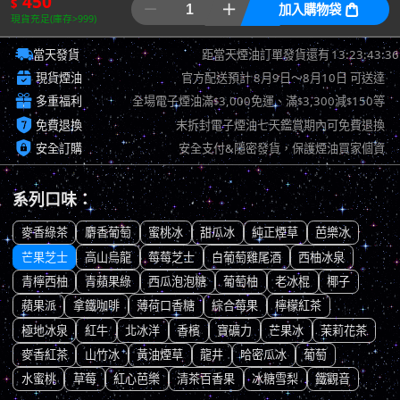
450
$


加入購物袋

現貨充足(庫存>999)

13:23:42:62
當天發貨
距當天煙油訂單發貨還有

現貨煙油
官方配送預計
8月9日～8月10日
可送達

多重福利
全場電子煙油滿
3,000免運、滿
3,300減
150等
$
$
$

免費退換
未拆封電子煙油七天鑑賞期內可免費退換

安全訂購
安全支付&隱密發貨，保護煙油買家個資
系列口味：
麥香綠茶
麝香葡萄
蜜桃冰
甜瓜冰
純正煙草
芭樂冰
芒果芝士
高山烏龍
莓莓芝士
白葡萄雞尾酒
西柚冰泉
青檸西柚
青蘋果綠
西瓜泡泡糖
葡萄柚
老冰棍
椰子
蘋果派
拿鐵咖啡
薄荷口香糖
綜合莓果
檸檬紅茶
極地冰泉
紅牛
北冰洋
香檳
寶礦力
芒果冰
茉莉花茶
麥香紅茶
山竹冰
黃油煙草
龍井
哈密瓜冰
葡萄
水蜜桃
草莓
紅心芭樂
清茶百香果
冰糖雪梨
鐵觀音