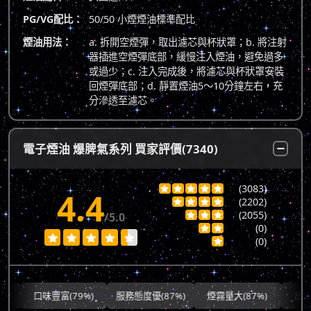
PG/VG配比：
50/50 小煙煙油標準配比
煙油用法：
a. 拆開空煙彈，取出濾芯與杯狀罩；b. 將注射
器插進空煙彈底部，緩慢注入煙油，避免過多
或過少；c. 注入完成後，將濾芯與杯狀罩安裝
回煙彈底部；d. 靜置煙油5～10分鐘左右，充
分滲透至濾芯。
電子煙油 爆脾氣系列 買家評價(7340)
(3083)





4.4
(2202)




(2055)
/5.0



(0)







(0)

口味豐富(79%)
服務態度優(87%)
煙霧量大(87%)
出貨快速(