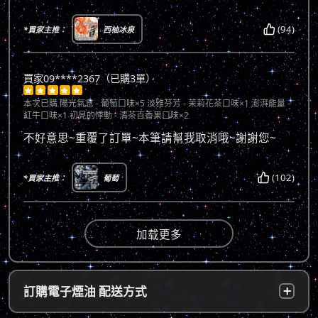
(94)
*買家主推：
西柚冰泉
買家09****2367（已購3單）





本次已購
陽光氣息 - 葡萄口味×5 淡雅芬芳 - 茉莉花茶口味×1 澎湃能量 -
紅牛口味×1 初見的悸動 - 清茶百香果口味×2
不好意思~重覆了訂單~本筆請幫我取消哦~謝謝您~
(102)
*買家主推：
葡萄
加载更多
訂購電子煙油 配送方式