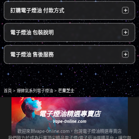
台灣本島：
a. 黑貓宅配：訂單成立後，24小時內寄出，2
訂購電子煙油 付款方式
～5個工作天內可送達指定地址。
b. 7-11便利店：訂單成立後，24小時內寄出，
貨到付款：
使用貨到付款方式只需於配達貨物時，將訂單
電子煙油 包裝說明
2～5個工作天內可送達指定便利店。（ 如遇休
款項以新台幣現金的方式繳款，即可完成付
息日、國定假日，或特殊公告公休日則自行順
款。
延。遇異常出貨情況，將另外通知您）。
隱密包裝：
由於台灣法律政策原因，包裝上不會註明內容
超商付款：
訂單送達門市後，會寄送簡訊通知取貨，請至
電子煙油 售後服務
物，謝謝理解。
*提示1：線上支付成功並至便利店取貨者須核
超商告知門市人員您訂購時所填寫的聯絡電話
對證件，取貨人必須是商品託運單上的收件
後三碼，並付款取貨。
人，收件人請勿使用暱稱、假名以免無法順利
退換貨原則
包裹拆封請全程錄影，已確保雙方權益。
取貨。
商品若有任何瑕疵問題，請拍照/錄影並聯絡本
*提示2：至便利店付款並取貨者，請確認您提
首頁
爆脾氣系列電子煙油
芒果芝士
站客服，以利於退/換貨保固處理。
交訂單時的暱稱與包裹是否一致，順利付款後
即可取貨。
七天鑑賞期內有任何非人為問題，可免費退/換
貨。超過七天鑑賞期後若要退/換全新未拆封非
電子煙油精選專賣店
*提示3：使用超商到店未取貨者，或會影響
瑕疵商品，將收取總金額的20%服務費，並需
Vape-0nline.com
「超商取貨信用」而導致無法再次使用超商取
自行承擔來回運費。
貨服務，請顧客及時前往取貨。
歡迎來到vape-0nline.com，台灣電子煙油精選專賣店
本站所有商品在運送途中均有可能因為壓力改
我們致力於成為行業頂尖精品電子煙/電子菸油選購平台，讓您每