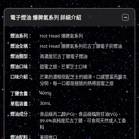
電子煙油 爆脾氣系列 詳細介紹
煙油系列：
Hot Head 爆脾氣系列
煙油全稱：
Hot Head 爆脾氣系列尼古丁鹽電子菸煙油
煙油類型：
高濃度尼古丁鹽電子煙油
煙油口味：
甜蜜之旅 - 芒果芝士口味
口味介紹：
芒果的濃郁搭配芝士的細滑，口感豐富而層次
分明，每一口都是極致的熱帶甜蜜之旅
40mg
丁鹽含量：
30mL
單瓶容量：
煙油成分：
食品級丙二醇(PG)、食品級植物甘油(VG)、
99.6%高純度尼古丁鹽、可食用天然或人工香
料
煙油配料：
美國進口