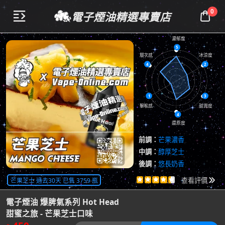
0
電子煙油精選專賣店


濃郁度
5
層次感
冰涼度
4
2
1
3
擊喉感
甜潤度
4
還原度
前調：
芒果濃香
中調：
醇厚芝士
後調：
悠長奶香
共
6851
評價
芒果芝士 過去30天 已售 3759 瓶





查看評價

電子煙油 爆脾氣系列 Hot Head
甜蜜之旅 - 芒果芝士口味