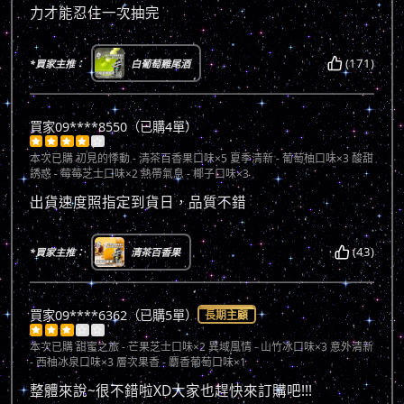
力才能忍住一次抽完
(171)
*買家主推：
白葡萄雞尾酒
買家09****8550（已購4單）





本次已購
初見的悸動 - 清茶百香果口味×5 夏季清新 - 葡萄柚口味×3 酸甜
誘惑 - 莓莓芝士口味×2 熱帶氣息 - 椰子口味×3
出貨速度照指定到貨日，品質不錯
(43)
*買家主推：
清茶百香果
買家09****6362（已購5單）
長期主顧





本次已購
甜蜜之旅 - 芒果芝士口味×2 異域風情 - 山竹冰口味×3 意外清新
- 西柚冰泉口味×3 層次果香 - 麝香葡萄口味×1
整體來說~很不錯啦XD大家也趕快來訂購吧!!!