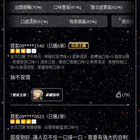
出煙順暢(70%)
口味豐富(91%)
層次感豐富(62%)
香氣協調
口感清新(92%)
物美價廉(85%)
煙霧順滑(71%)
買家09****2140（已購6單）
長期主顧





本次已購
下午時光 - 檸檬紅茶口味×3 夏季清新 - 葡萄柚口味×5 醇厚淡雅
- 麥香綠茶口味×1 清新口氣 - 薄荷口香糖口味×2 熱帶清涼 - 青檸西柚口
味×4 絲滑搭配 - 拿鐵咖啡口味×5
抽不習慣
(79)
*買家主推：
拿鐵咖啡
買家09****0923（已購2單）





本次已購
微醺優雅 - 白葡萄雞尾酒口味×5
甜度剛好..讓人忍不住一口接一口，需要有強大的自制