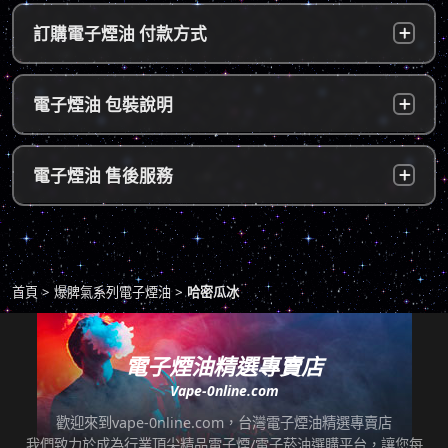
台灣本島：
a. 黑貓宅配：訂單成立後，24小時內寄出，2
訂購電子煙油 付款方式
～5個工作天內可送達指定地址。
b. 7-11便利店：訂單成立後，24小時內寄出，
貨到付款：
使用貨到付款方式只需於配達貨物時，將訂單
電子煙油 包裝說明
2～5個工作天內可送達指定便利店。（ 如遇休
款項以新台幣現金的方式繳款，即可完成付
息日、國定假日，或特殊公告公休日則自行順
款。
延。遇異常出貨情況，將另外通知您）。
隱密包裝：
由於台灣法律政策原因，包裝上不會註明內容
超商付款：
訂單送達門市後，會寄送簡訊通知取貨，請至
電子煙油 售後服務
物，謝謝理解。
*提示1：線上支付成功並至便利店取貨者須核
超商告知門市人員您訂購時所填寫的聯絡電話
對證件，取貨人必須是商品託運單上的收件
後三碼，並付款取貨。
人，收件人請勿使用暱稱、假名以免無法順利
退換貨原則
包裹拆封請全程錄影，已確保雙方權益。
取貨。
商品若有任何瑕疵問題，請拍照/錄影並聯絡本
*提示2：至便利店付款並取貨者，請確認您提
首頁
爆脾氣系列電子煙油
哈密瓜冰
站客服，以利於退/換貨保固處理。
交訂單時的暱稱與包裹是否一致，順利付款後
即可取貨。
七天鑑賞期內有任何非人為問題，可免費退/換
貨。超過七天鑑賞期後若要退/換全新未拆封非
電子煙油精選專賣店
*提示3：使用超商到店未取貨者，或會影響
瑕疵商品，將收取總金額的20%服務費，並需
Vape-0nline.com
「超商取貨信用」而導致無法再次使用超商取
自行承擔來回運費。
貨服務，請顧客及時前往取貨。
歡迎來到vape-0nline.com，台灣電子煙油精選專賣店
本站所有商品在運送途中均有可能因為壓力改
我們致力於成為行業頂尖精品電子煙/電子菸油選購平台，讓您每