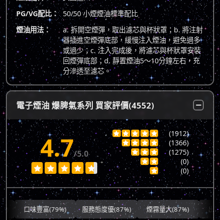
PG/VG配比：
50/50 小煙煙油標準配比
煙油用法：
a. 拆開空煙彈，取出濾芯與杯狀罩；b. 將注射
器插進空煙彈底部，緩慢注入煙油，避免過多
或過少；c. 注入完成後，將濾芯與杯狀罩安裝
回煙彈底部；d. 靜置煙油5～10分鐘左右，充
分滲透至濾芯。
電子煙油 爆脾氣系列 買家評價(4552)
(1912)





4.7
(1366)




(1275)
/5.0



(0)







(0)

口味豐富(79%)
服務態度優(87%)
煙霧量大(87%)
出貨快速(7