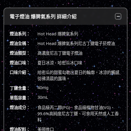
電子煙油 爆脾氣系列 詳細介紹
煙油系列：
Hot Head 爆脾氣系列
煙油全稱：
Hot Head 爆脾氣系列尼古丁鹽電子菸煙油
煙油類型：
高濃度尼古丁鹽電子煙油
煙油口味：
夏日冰涼 - 哈密瓜冰口味
口味介紹：
哈密瓜的甜蜜勾勒出夏日的輪廓，冰涼的觸感
彷彿清晨的露珠。
40mg
丁鹽含量：
30mL
單瓶容量：
煙油成分：
食品級丙二醇(PG)、食品級植物甘油(VG)、
99.6%高純度尼古丁鹽、可食用天然或人工香
料
煙油配料：
美國進口