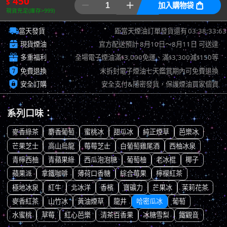
450
$


加入購物袋

現貨充足(庫存>999)

03:38:32:83
當天發貨
距當天煙油訂單發貨還有

現貨煙油
官方配送預計
8月10日～8月11日
可送達

多重福利
全場電子煙油滿
3,000免運、滿
3,300減
150等
$
$
$

免費退換
未拆封電子煙油七天鑑賞期內可免費退換

安全訂購
安全支付&隱密發貨，保護煙油買家個資
系列口味：
麥香綠茶
麝香葡萄
蜜桃冰
甜瓜冰
純正煙草
芭樂冰
芒果芝士
高山烏龍
莓莓芝士
白葡萄雞尾酒
西柚冰泉
青檸西柚
青蘋果綠
西瓜泡泡糖
葡萄柚
老冰棍
椰子
蘋果派
拿鐵咖啡
薄荷口香糖
綜合莓果
檸檬紅茶
極地冰泉
紅牛
北冰洋
香檳
寶礦力
芒果冰
茉莉花茶
麥香紅茶
山竹冰
黃油煙草
龍井
哈密瓜冰
葡萄
水蜜桃
草莓
紅心芭樂
清茶百香果
冰糖雪梨
鐵觀音