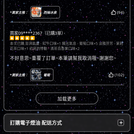
(94)
*買家主推：
西柚冰泉
買家09****2367（已購3單）





本次已購
澎湃能量 - 紅牛口味×1 陽光氣息 - 葡萄口味×5 淡雅芬芳 - 茉莉
花茶口味×1 初見的悸動 - 清茶百香果口味×2
不好意思~重覆了訂單~本筆請幫我取消哦~謝謝您~
(102)
*買家主推：
葡萄
加载更多
訂購電子煙油 配送方式