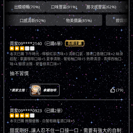
出煙順暢(70%)
口味豐富(91%)
層次感豐富(62%)
香氣協調
口感清新(92%)
物美價廉(85%)
煙霧順滑(71%)
買家09****2140（已購6單）
長期主顧





本次已購
下午時光 - 檸檬紅茶口味×3 清新口氣 - 薄荷口香糖口味×2 絲滑
搭配 - 拿鐵咖啡口味×5 夏季清新 - 葡萄柚口味×5 熱帶清涼 - 青檸西柚口
味×4 醇厚淡雅 - 麥香綠茶口味×1
抽不習慣
(79)
*買家主推：
拿鐵咖啡
買家09****0923（已購2單）





本次已購
微醺優雅 - 白葡萄雞尾酒口味×5
甜度剛好..讓人忍不住一口接一口，需要有強大的自制