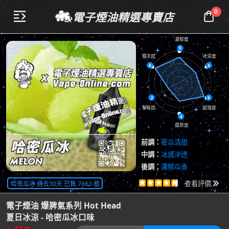
0
電子煙油精選專賣店


濃郁度
5
層次感
冰涼度
6
4
2
6
擊喉感
甜潤度
4
還原度
前調：
密瓜清甜
中調：
冰感滲透
後調：
濃郁瓜香
共
4063
評價
哈密瓜冰 過去30天 已售 7662 瓶





查看評價

電子煙油 爆脾氣系列 Hot Head
夏日冰涼 - 哈密瓜冰口味