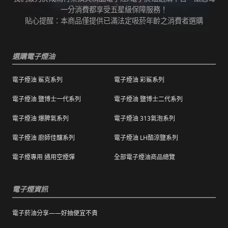
任何運輸配送方式皆有發生延誤之可能，我們
變而造成滲漏問題，如發現滲漏，請拍照/錄影
一分消費都享受五星級保障服務！
保證訂單成立後會在24小時內出貨，但無法保
並聯絡客服進行免費退換。有其他疑慮請聯絡
貼心提醒：本商品僅提供已滿法定吸菸年齡之消費者選購
證物流配送零機率延遲。
客服。
訂單狀態顯示為「已出貨」，代表已經包裝完
退（換）貨商品必須為全新狀態且完整包裝（
成寄出，請耐心等候。（出貨狀態有時會因系
選購電子煙油
包含商品、附件、包裝、紙箱及購品、贈品等
統更新時間，會有所出入）
之完整性 ）不得有刮傷、髒污。
電子煙油 鯊克系列
電子煙油 彩鯊系列
海外運送：
海外顧客如需訂購，請聯絡客服中心協助海外
退換貨商品需包裝妥當，切勿直接於商品原包
配送，我們會快速為您處理。
電子煙油 鹽博士一代系列
電子煙油 鹽博士二代系列
裝上黏貼紙張或書寫文字。
電子煙油 爆脾氣系列
電子煙油 313氣泡系列
購買之商品若符合促銷活動（ 如滿減、免運等
），退換貨時則需整筆交易一起退換貨。
電子煙油 廚師佳釀系列
電子煙油 LH酷涼鹽系列
本站商品屬於食品類，基於安全衛生考量，除
電子煙專用 通用空煙彈
全部電子煙油商品總覽
有非人為造成的破壞、損毀或不完整的商品瑕
疵外，一經拆封，恕不接受退/換貨。
電子煙資訊
電子菸油分享——好抽便宜不貴