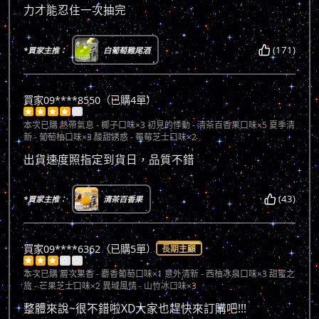
力才能忍住一次抽完
(171)
*買家主推：
白葡萄雞尾酒
買家09****8550（已購4單）





本次已購
熱帶氣息 - 椰子口味×3 初見的悸動 - 清茶百香果口味×5 夏季清
新 - 葡萄柚口味×3 酸甜誘惑 - 莓莓芝士口味×2
出貨速度照指定到貨日，品質不錯
(43)
*買家主推：
清茶百香果
買家09****6362（已購5單）
長期主顧





本次已購
層次果香 - 麝香葡萄口味×1 意外清新 - 西柚冰泉口味×3 甜蜜之
旅 - 芒果芝士口味×2 異域風情 - 山竹冰口味×3
整體來說~很不錯啦XD大家也趕快來訂購吧!!!