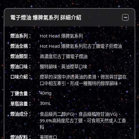
電子煙油 爆脾氣系列 詳細介紹
煙油系列：
Hot Head 爆脾氣系列
煙油全稱：
Hot Head 爆脾氣系列尼古丁鹽電子菸煙油
煙油類型：
高濃度尼古丁鹽電子煙油
煙油口味：
獨特韻味 - 黃油煙草口味
口味介紹：
煙草的深邃中滲透黃油的柔滑，微苦與甘甜在
口中相互牽引，形成一種獨特的醇厚韻味。
40mg
丁鹽含量：
30mL
單瓶容量：
煙油成分：
食品級丙二醇(PG)、食品級植物甘油(VG)、
99.6%高純度尼古丁鹽、可食用天然或人工香
料
煙油配料：
美國進口