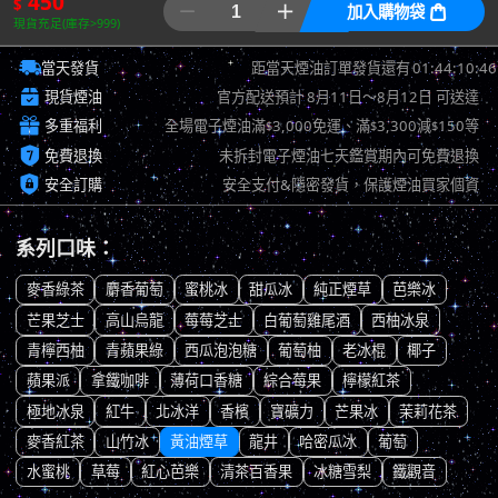
450
$


加入購物袋

現貨充足(庫存>999)

01:44:09:54
當天發貨
距當天煙油訂單發貨還有

現貨煙油
官方配送預計
8月11日～8月12日
可送達

多重福利
全場電子煙油滿
3,000免運、滿
3,300減
150等
$
$
$

免費退換
未拆封電子煙油七天鑑賞期內可免費退換

安全訂購
安全支付&隱密發貨，保護煙油買家個資
系列口味：
麥香綠茶
麝香葡萄
蜜桃冰
甜瓜冰
純正煙草
芭樂冰
芒果芝士
高山烏龍
莓莓芝士
白葡萄雞尾酒
西柚冰泉
青檸西柚
青蘋果綠
西瓜泡泡糖
葡萄柚
老冰棍
椰子
蘋果派
拿鐵咖啡
薄荷口香糖
綜合莓果
檸檬紅茶
極地冰泉
紅牛
北冰洋
香檳
寶礦力
芒果冰
茉莉花茶
麥香紅茶
山竹冰
黃油煙草
龍井
哈密瓜冰
葡萄
水蜜桃
草莓
紅心芭樂
清茶百香果
冰糖雪梨
鐵觀音