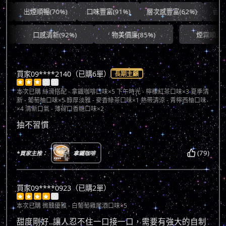
出煙順暢(70%)
口味豐富(91%)
層次感豐富(62%)
香氣協調(
口感清新(92%)
物美價廉(85%)
煙霧順滑(71%)
買家09****2140（已購6單）
長期主顧





本次已購
絲滑搭配 - 拿鐵咖啡口味×5 下午時光 - 檸檬紅茶口味×3 夏季清
新 - 葡萄柚口味×5 醇厚淡雅 - 麥香綠茶口味×1 熱帶清涼 - 青檸西柚口味
×4 清新口氣 - 薄荷口香糖口味×2
抽不習慣
(79)
*買家主推：
拿鐵咖啡
買家09****0923（已購2單）





本次已購
微醺優雅 - 白葡萄雞尾酒口味×5
甜度剛好..讓人忍不住一口接一口，需要有強大的自制