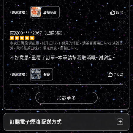
(94)
*買家主推：
西柚冰泉
買家09****2367（已購3單）





本次已購
澎湃能量 - 紅牛口味×1 初見的悸動 - 清茶百香果口味×2 淡雅芬
芳 - 茉莉花茶口味×1 陽光氣息 - 葡萄口味×5
不好意思~重覆了訂單~本筆請幫我取消哦~謝謝您~
(102)
*買家主推：
葡萄
加载更多
訂購電子煙油 配送方式