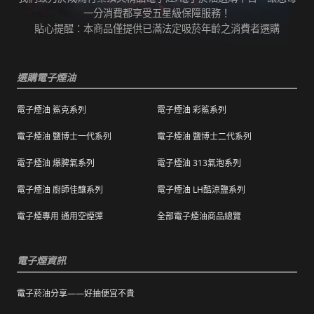
任何運輸配送方式皆有發生延誤之可能，我們
變而造成滲漏問題，如發現滲漏，請拍照/錄影
一分消費都享受五星級保障服務！
保證訂單成立後會在24小時內出貨，但無法保
並聯絡客服進行免費退換。有其他疑慮請聯絡
貼心提醒：本商品僅提供已滿法定吸菸年齡之消費者選購
證物流配送零機率延遲。
客服。
訂單狀態顯示為「已出貨」，代表已經包裝完
退（換）貨商品必須為全新狀態且完整包裝（
成寄出，請耐心等候。（出貨狀態有時會因系
選購電子煙油
包含商品、附件、包裝、紙箱及購品、贈品等
統更新時間，會有所出入）
之完整性 ）不得有刮傷、髒污。
電子煙油 鯊克系列
電子煙油 彩鯊系列
海外運送：
海外顧客如需訂購，請聯絡客服中心協助海外
退換貨商品需包裝妥當，切勿直接於商品原包
配送，我們會快速為您處理。
電子煙油 鹽博士一代系列
電子煙油 鹽博士二代系列
裝上黏貼紙張或書寫文字。
電子煙油 爆脾氣系列
電子煙油 313氣泡系列
購買之商品若符合促銷活動（ 如滿減、免運等
），退換貨時則需整筆交易一起退換貨。
電子煙油 廚師佳釀系列
電子煙油 LH酷涼鹽系列
本站商品屬於食品類，基於安全衛生考量，除
電子煙專用 通用空煙彈
全部電子煙油商品總覽
有非人為造成的破壞、損毀或不完整的商品瑕
疵外，一經拆封，恕不接受退/換貨。
電子煙資訊
電子菸油分享——好抽便宜不貴