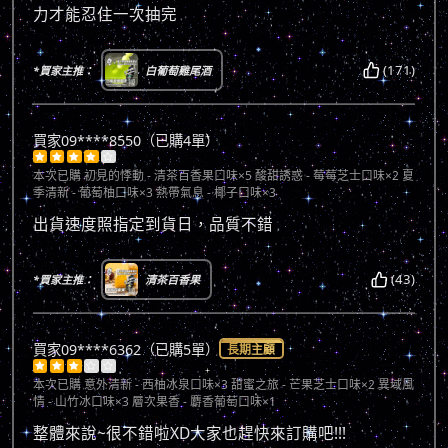
力才能忍住一次抽完
(171)
*買家主推：
白葡萄雞尾酒
買家09****8550（已購4單）





本次已購
初見的悸動 - 清茶百香果口味×5 酸甜誘惑 - 莓莓芝士口味×2 夏
季清新 - 葡萄柚口味×3 熱帶氣息 - 椰子口味×3
出貨速度照指定到貨日，品質不錯
(43)
*買家主推：
清茶百香果
買家09****6362（已購5單）
長期主顧





本次已購
意外清新 - 西柚冰泉口味×3 甜蜜之旅 - 芒果芝士口味×2 異域風
情 - 山竹冰口味×3 層次果香 - 麝香葡萄口味×1
整體來說~很不錯啦XD大家也趕快來訂購吧!!!