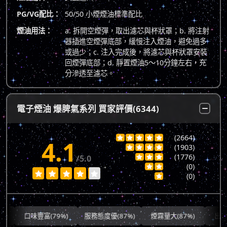
PG/VG配比：
50/50 小煙煙油標準配比
煙油用法：
a. 拆開空煙彈，取出濾芯與杯狀罩；b. 將注射
器插進空煙彈底部，緩慢注入煙油，避免過多
或過少；c. 注入完成後，將濾芯與杯狀罩安裝
回煙彈底部；d. 靜置煙油5～10分鐘左右，充
分滲透至濾芯。
電子煙油 爆脾氣系列 買家評價(6344)
(2664)





4.1
(1903)




(1776)
/5.0



(0)







(0)

口味豐富(79%)
服務態度優(87%)
煙霧量大(87%)
出貨快速(7