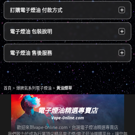
台灣本島：
a. 黑貓宅配：訂單成立後，24小時內寄出，2
訂購電子煙油 付款方式
～5個工作天內可送達指定地址。
b. 7-11便利店：訂單成立後，24小時內寄出，
貨到付款：
使用貨到付款方式只需於配達貨物時，將訂單
電子煙油 包裝說明
2～5個工作天內可送達指定便利店。（ 如遇休
款項以新台幣現金的方式繳款，即可完成付
息日、國定假日，或特殊公告公休日則自行順
款。
延。遇異常出貨情況，將另外通知您）。
隱密包裝：
由於台灣法律政策原因，包裝上不會註明內容
超商付款：
訂單送達門市後，會寄送簡訊通知取貨，請至
電子煙油 售後服務
物，謝謝理解。
*提示1：線上支付成功並至便利店取貨者須核
超商告知門市人員您訂購時所填寫的聯絡電話
對證件，取貨人必須是商品託運單上的收件
後三碼，並付款取貨。
人，收件人請勿使用暱稱、假名以免無法順利
退換貨原則
包裹拆封請全程錄影，已確保雙方權益。
取貨。
商品若有任何瑕疵問題，請拍照/錄影並聯絡本
*提示2：至便利店付款並取貨者，請確認您提
首頁
爆脾氣系列電子煙油
黃油煙草
站客服，以利於退/換貨保固處理。
交訂單時的暱稱與包裹是否一致，順利付款後
即可取貨。
七天鑑賞期內有任何非人為問題，可免費退/換
貨。超過七天鑑賞期後若要退/換全新未拆封非
電子煙油精選專賣店
*提示3：使用超商到店未取貨者，或會影響
瑕疵商品，將收取總金額的20%服務費，並需
Vape-0nline.com
「超商取貨信用」而導致無法再次使用超商取
自行承擔來回運費。
貨服務，請顧客及時前往取貨。
歡迎來到vape-0nline.com，台灣電子煙油精選專賣店
本站所有商品在運送途中均有可能因為壓力改
我們致力於成為行業頂尖精品電子煙/電子菸油選購平台，讓您每