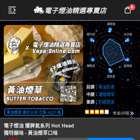
0
電子煙油精選專賣店


濃郁度
4
層次感
冰涼度
2
4
2
6
擊喉感
甜潤度
5
還原度
前調：
黃油奶香
中調：
濃郁煙草
後調：
奶感悠長
共
5855
評價
黃油煙草 過去30天 已售 4321 瓶





查看評價

電子煙油 爆脾氣系列 Hot Head
獨特韻味 - 黃油煙草口味