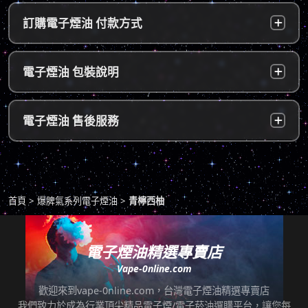
台灣本島：
a. 黑貓宅配：訂單成立後，24小時內寄出，2
訂購電子煙油 付款方式
～5個工作天內可送達指定地址。
b. 7-11便利店：訂單成立後，24小時內寄出，
貨到付款：
使用貨到付款方式只需於配達貨物時，將訂單
電子煙油 包裝說明
2～5個工作天內可送達指定便利店。（ 如遇休
款項以新台幣現金的方式繳款，即可完成付
息日、國定假日，或特殊公告公休日則自行順
款。
延。遇異常出貨情況，將另外通知您）。
隱密包裝：
由於台灣法律政策原因，包裝上不會註明內容
超商付款：
訂單送達門市後，會寄送簡訊通知取貨，請至
電子煙油 售後服務
物，謝謝理解。
*提示1：線上支付成功並至便利店取貨者須核
超商告知門市人員您訂購時所填寫的聯絡電話
對證件，取貨人必須是商品託運單上的收件
後三碼，並付款取貨。
人，收件人請勿使用暱稱、假名以免無法順利
退換貨原則
包裹拆封請全程錄影，已確保雙方權益。
取貨。
商品若有任何瑕疵問題，請拍照/錄影並聯絡本
*提示2：至便利店付款並取貨者，請確認您提
首頁
爆脾氣系列電子煙油
青檸西柚
站客服，以利於退/換貨保固處理。
交訂單時的暱稱與包裹是否一致，順利付款後
即可取貨。
七天鑑賞期內有任何非人為問題，可免費退/換
貨。超過七天鑑賞期後若要退/換全新未拆封非
電子煙油精選專賣店
*提示3：使用超商到店未取貨者，或會影響
瑕疵商品，將收取總金額的20%服務費，並需
Vape-0nline.com
「超商取貨信用」而導致無法再次使用超商取
自行承擔來回運費。
貨服務，請顧客及時前往取貨。
歡迎來到vape-0nline.com，台灣電子煙油精選專賣店
本站所有商品在運送途中均有可能因為壓力改
我們致力於成為行業頂尖精品電子煙/電子菸油選購平台，讓您每