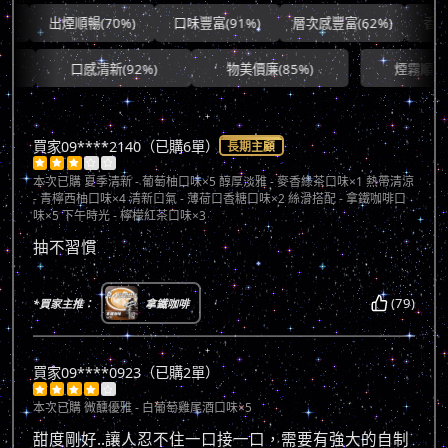
出煙順暢(70%)
口味豐富(91%)
層次感豐富(62%)
香氣協調
口感清新(92%)
物美價廉(85%)
煙霧順滑(71%)
買家09****2140（已購6單）
長期主顧





本次已購
夏季清新 - 葡萄柚口味×5 醇厚淡雅 - 麥香綠茶口味×1 熱帶清涼
- 青檸西柚口味×4 清新口氣 - 薄荷口香糖口味×2 絲滑搭配 - 拿鐵咖啡口
味×5 下午時光 - 檸檬紅茶口味×3
抽不習慣
(79)
*買家主推：
拿鐵咖啡
買家09****0923（已購2單）





本次已購
微醺優雅 - 白葡萄雞尾酒口味×5
甜度剛好..讓人忍不住一口接一口，需要有強大的自制