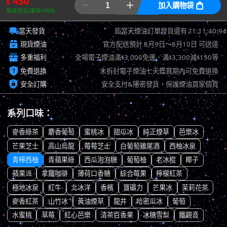
450
$


加入購物袋

現貨充足(庫存>999)

21:11:40:12
當天發貨
距當天煙油訂單發貨還有

現貨煙油
官方配送預計
8月9日～8月10日
可送達

多重福利
全場電子煙油滿
3,000免運、滿
3,300減
150等
$
$
$

免費退換
未拆封電子煙油七天鑑賞期內可免費退換

安全訂購
安全支付&隱密發貨，保護煙油買家個資
系列口味：
麥香綠茶
麝香葡萄
蜜桃冰
甜瓜冰
純正煙草
芭樂冰
芒果芝士
高山烏龍
莓莓芝士
白葡萄雞尾酒
西柚冰泉
青檸西柚
青蘋果綠
西瓜泡泡糖
葡萄柚
老冰棍
椰子
蘋果派
拿鐵咖啡
薄荷口香糖
綜合莓果
檸檬紅茶
極地冰泉
紅牛
北冰洋
香檳
寶礦力
芒果冰
茉莉花茶
麥香紅茶
山竹冰
黃油煙草
龍井
哈密瓜冰
葡萄
水蜜桃
草莓
紅心芭樂
清茶百香果
冰糖雪梨
鐵觀音