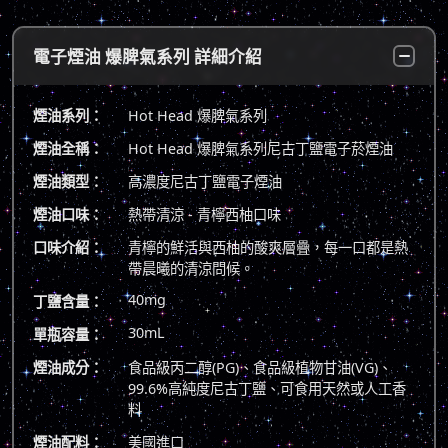
電子煙油 爆脾氣系列 詳細介紹
煙油系列：
Hot Head 爆脾氣系列
煙油全稱：
Hot Head 爆脾氣系列尼古丁鹽電子菸煙油
煙油類型：
高濃度尼古丁鹽電子煙油
煙油口味：
熱帶清涼 - 青檸西柚口味
口味介紹：
青檸的鮮活與西柚的酸爽層疊，每一口都是熱
帶晨曦的清涼問候。
40mg
丁鹽含量：
30mL
單瓶容量：
煙油成分：
食品級丙二醇(PG)、食品級植物甘油(VG)、
99.6%高純度尼古丁鹽、可食用天然或人工香
料
煙油配料：
美國進口