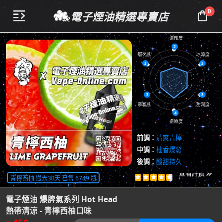
0
電子煙油精選專賣店


濃郁度
2
層次感
冰涼度
3
3
3
3
擊喉感
甜潤度
4
還原度
前調：
清爽青檸
中調：
柚香爆發
後調：
酸甜持久
共
9684
評價
青檸西柚 過去30天 已售 6749 瓶





查看評價

電子煙油 爆脾氣系列 Hot Head
熱帶清涼 - 青檸西柚口味