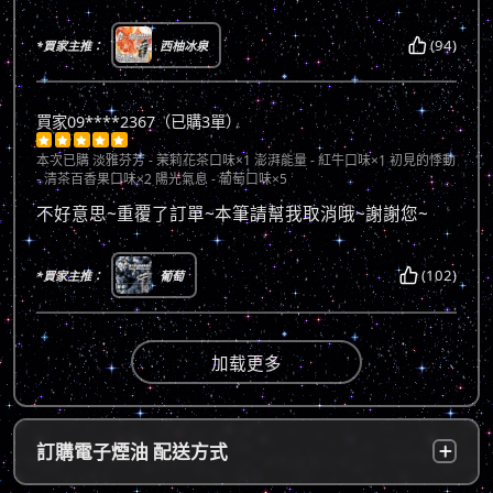
(94)
*買家主推：
西柚冰泉
買家09****2367（已購3單）





本次已購
淡雅芬芳 - 茉莉花茶口味×1 澎湃能量 - 紅牛口味×1 初見的悸動
- 清茶百香果口味×2 陽光氣息 - 葡萄口味×5
不好意思~重覆了訂單~本筆請幫我取消哦~謝謝您~
(102)
*買家主推：
葡萄
加载更多
訂購電子煙油 配送方式