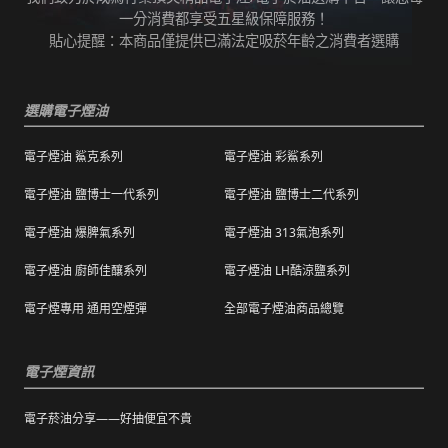
任何運輸配送方式皆有發生延誤之可能，我們
變而造成滲漏問題，如發現滲漏，請拍照/錄影
一分消費都享受五星級保障服務！
保證訂單成立後會在24小時內出貨，但無法保
並聯絡客服進行免費退換。有其他疑慮請聯絡
貼心提醒：本商品僅提供已滿法定吸菸年齡之消費者選購
證物流配送零機率延遲。
客服。
訂單狀態顯示為「已出貨」，代表已經包裝完
退（換）貨商品必須為全新狀態且完整包裝（
成寄出，請耐心等候。（出貨狀態有時會因系
選購電子煙油
包含商品、附件、包裝、紙箱及購品、贈品等
統更新時間，會有所出入）
之完整性 ）不得有刮傷、髒污。
電子煙油 鯊克系列
電子煙油 彩鯊系列
海外運送：
海外顧客如需訂購，請聯絡客服中心協助海外
退換貨商品需包裝妥當，切勿直接於商品原包
配送，我們會快速為您處理。
電子煙油 鹽博士一代系列
電子煙油 鹽博士二代系列
裝上黏貼紙張或書寫文字。
電子煙油 爆脾氣系列
電子煙油 313氣泡系列
購買之商品若符合促銷活動（ 如滿減、免運等
），退換貨時則需整筆交易一起退換貨。
電子煙油 廚師佳釀系列
電子煙油 LH酷涼鹽系列
本站商品屬於食品類，基於安全衛生考量，除
電子煙專用 通用空煙彈
全部電子煙油商品總覽
有非人為造成的破壞、損毀或不完整的商品瑕
疵外，一經拆封，恕不接受退/換貨。
電子煙資訊
電子菸油分享——好抽便宜不貴