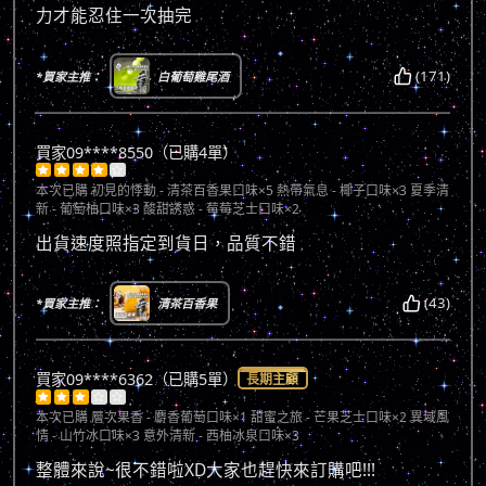
力才能忍住一次抽完
(171)
*買家主推：
白葡萄雞尾酒
買家09****8550（已購4單）





本次已購
初見的悸動 - 清茶百香果口味×5 熱帶氣息 - 椰子口味×3 夏季清
新 - 葡萄柚口味×3 酸甜誘惑 - 莓莓芝士口味×2
出貨速度照指定到貨日，品質不錯
(43)
*買家主推：
清茶百香果
買家09****6362（已購5單）
長期主顧





本次已購
層次果香 - 麝香葡萄口味×1 甜蜜之旅 - 芒果芝士口味×2 異域風
情 - 山竹冰口味×3 意外清新 - 西柚冰泉口味×3
整體來說~很不錯啦XD大家也趕快來訂購吧!!!