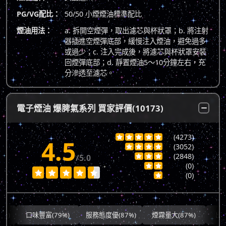
PG/VG配比：
50/50 小煙煙油標準配比
煙油用法：
a. 拆開空煙彈，取出濾芯與杯狀罩；b. 將注射
器插進空煙彈底部，緩慢注入煙油，避免過多
或過少；c. 注入完成後，將濾芯與杯狀罩安裝
回煙彈底部；d. 靜置煙油5～10分鐘左右，充
分滲透至濾芯。
電子煙油 爆脾氣系列 買家評價(10173)
(4273)





4.5
(3052)




(2848)
/5.0



(0)







(0)

口味豐富(79%)
服務態度優(87%)
煙霧量大(87%)
出貨快速(