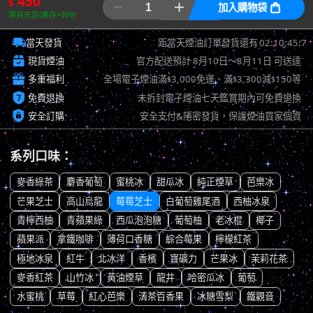
450
$


加入購物袋

現貨充足(庫存>999)

02:10:44:35
當天發貨
距當天煙油訂單發貨還有

現貨煙油
官方配送預計
8月10日～8月11日
可送達

多重福利
全場電子煙油滿
3,000免運、滿
3,300減
150等
$
$
$

免費退換
未拆封電子煙油七天鑑賞期內可免費退換

安全訂購
安全支付&隱密發貨，保護煙油買家個資
系列口味：
麥香綠茶
麝香葡萄
蜜桃冰
甜瓜冰
純正煙草
芭樂冰
芒果芝士
高山烏龍
莓莓芝士
白葡萄雞尾酒
西柚冰泉
青檸西柚
青蘋果綠
西瓜泡泡糖
葡萄柚
老冰棍
椰子
蘋果派
拿鐵咖啡
薄荷口香糖
綜合莓果
檸檬紅茶
極地冰泉
紅牛
北冰洋
香檳
寶礦力
芒果冰
茉莉花茶
麥香紅茶
山竹冰
黃油煙草
龍井
哈密瓜冰
葡萄
水蜜桃
草莓
紅心芭樂
清茶百香果
冰糖雪梨
鐵觀音