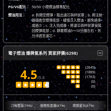
PG/VG配比：
50/50 小煙煙油標準配比
煙油用法：
a. 拆開空煙彈，取出濾芯與杯狀罩；b. 將注射
器插進空煙彈底部，緩慢注入煙油，避免過多
或過少；c. 注入完成後，將濾芯與杯狀罩安裝
回煙彈底部；d. 靜置煙油5～10分鐘左右，充
分滲透至濾芯。
電子煙油 爆脾氣系列 買家評價(6298)
(2645)





4.5
(1889)




(1763)
/5.0



(0)







(0)

口味豐富(79%)
服務態度優(87%)
煙霧量大(87%)
出貨快速(7