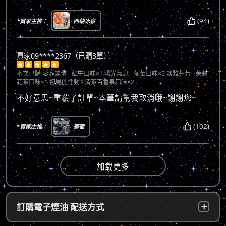
(94)
*買家主推：
西柚冰泉
買家09****2367（已購3單）





本次已購
澎湃能量 - 紅牛口味×1 陽光氣息 - 葡萄口味×5 淡雅芬芳 - 茉莉
花茶口味×1 初見的悸動 - 清茶百香果口味×2
不好意思~重覆了訂單~本筆請幫我取消哦~謝謝您~
(102)
*買家主推：
葡萄
加载更多
訂購電子煙油 配送方式