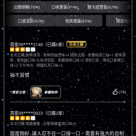
出煙順暢(70%)
口味豐富(91%)
層次感豐富(62%)
香氣協調
口感清新(92%)
物美價廉(85%)
煙霧順滑(71%)
買家09****2140（已購6單）
長期主顧





本次已購
熱帶清涼 - 青檸西柚口味×4 醇厚淡雅 - 麥香綠茶口味×1 夏季清
新 - 葡萄柚口味×5 絲滑搭配 - 拿鐵咖啡口味×5 清新口氣 - 薄荷口香糖口
味×2 下午時光 - 檸檬紅茶口味×3
抽不習慣
(79)
*買家主推：
拿鐵咖啡
買家09****0923（已購2單）





本次已購
微醺優雅 - 白葡萄雞尾酒口味×5
甜度剛好..讓人忍不住一口接一口，需要有強大的自制