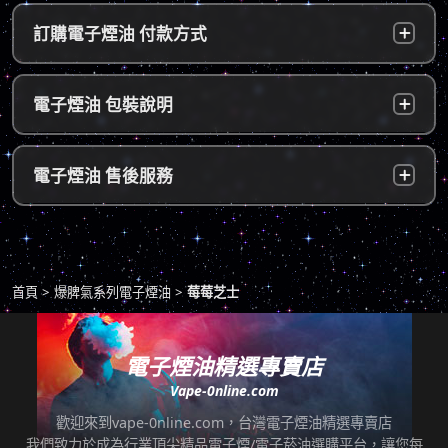
台灣本島：
a. 黑貓宅配：訂單成立後，24小時內寄出，2
訂購電子煙油 付款方式
～5個工作天內可送達指定地址。
b. 7-11便利店：訂單成立後，24小時內寄出，
貨到付款：
使用貨到付款方式只需於配達貨物時，將訂單
電子煙油 包裝說明
2～5個工作天內可送達指定便利店。（ 如遇休
款項以新台幣現金的方式繳款，即可完成付
息日、國定假日，或特殊公告公休日則自行順
款。
延。遇異常出貨情況，將另外通知您）。
隱密包裝：
由於台灣法律政策原因，包裝上不會註明內容
超商付款：
訂單送達門市後，會寄送簡訊通知取貨，請至
電子煙油 售後服務
物，謝謝理解。
*提示1：線上支付成功並至便利店取貨者須核
超商告知門市人員您訂購時所填寫的聯絡電話
對證件，取貨人必須是商品託運單上的收件
後三碼，並付款取貨。
人，收件人請勿使用暱稱、假名以免無法順利
退換貨原則
包裹拆封請全程錄影，已確保雙方權益。
取貨。
商品若有任何瑕疵問題，請拍照/錄影並聯絡本
*提示2：至便利店付款並取貨者，請確認您提
首頁
爆脾氣系列電子煙油
莓莓芝士
站客服，以利於退/換貨保固處理。
交訂單時的暱稱與包裹是否一致，順利付款後
即可取貨。
七天鑑賞期內有任何非人為問題，可免費退/換
貨。超過七天鑑賞期後若要退/換全新未拆封非
電子煙油精選專賣店
*提示3：使用超商到店未取貨者，或會影響
瑕疵商品，將收取總金額的20%服務費，並需
Vape-0nline.com
「超商取貨信用」而導致無法再次使用超商取
自行承擔來回運費。
貨服務，請顧客及時前往取貨。
歡迎來到vape-0nline.com，台灣電子煙油精選專賣店
本站所有商品在運送途中均有可能因為壓力改
我們致力於成為行業頂尖精品電子煙/電子菸油選購平台，讓您每