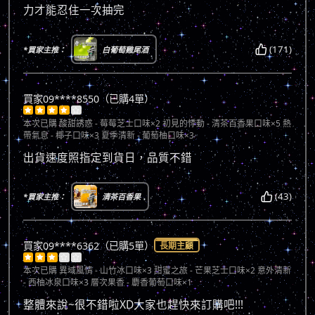
力才能忍住一次抽完
(171)
*買家主推：
白葡萄雞尾酒
買家09****8550（已購4單）





本次已購
酸甜誘惑 - 莓莓芝士口味×2 初見的悸動 - 清茶百香果口味×5 熱
帶氣息 - 椰子口味×3 夏季清新 - 葡萄柚口味×3
出貨速度照指定到貨日，品質不錯
(43)
*買家主推：
清茶百香果
買家09****6362（已購5單）
長期主顧





本次已購
異域風情 - 山竹冰口味×3 甜蜜之旅 - 芒果芝士口味×2 意外清新
- 西柚冰泉口味×3 層次果香 - 麝香葡萄口味×1
整體來說~很不錯啦XD大家也趕快來訂購吧!!!