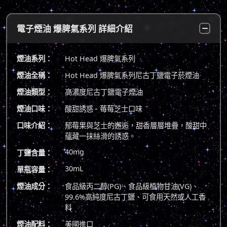
電子煙油 爆脾氣系列 詳細介紹
煙油系列：
Hot Head 爆脾氣系列
煙油全稱：
Hot Head 爆脾氣系列尼古丁鹽電子菸煙油
煙油類型：
高濃度尼古丁鹽電子煙油
煙油口味：
酸甜誘惑 - 莓莓芝士口味
口味介紹：
郁莓果與芝士的邂逅，甜香層層堆疊，酸甜中
蘊藏一抹絲滑的誘惑。
40mg
丁鹽含量：
30mL
單瓶容量：
煙油成分：
食品級丙二醇(PG)、食品級植物甘油(VG)、
99.6%高純度尼古丁鹽、可食用天然或人工香
料
煙油配料：
美國進口