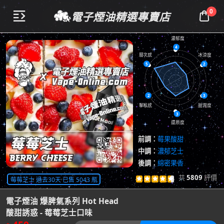
0
電子煙油精選專賣店


濃郁度
4
層次感
冰涼度
5
2
2
3
擊喉感
甜潤度
3
還原度
前調：
莓果酸甜
中調：
濃郁芝士
後調：
綿密果香
共
5809
評價
莓莓芝士 過去30天 已售 5043 瓶





查看評價

電子煙油 爆脾氣系列 Hot Head
酸甜誘惑 - 莓莓芝士口味