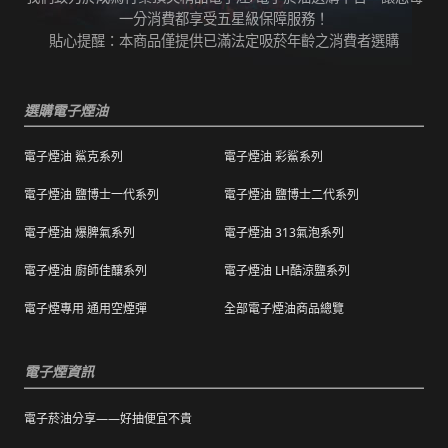
任何運輸配送方式皆有發生延誤之可能，我們
變而造成滲漏問題，如發現滲漏，請拍照/錄影
一分消費都享受五星級保障服務！
保證訂單成立後會在24小時內出貨，但無法保
並聯絡客服進行免費退換。有其他疑慮請聯絡
貼心提醒：本商品僅提供已滿法定吸菸年齡之消費者選購
證物流配送零機率延遲。
客服。
訂單狀態顯示為「已出貨」，代表已經包裝完
退（換）貨商品必須為全新狀態且完整包裝（
成寄出，請耐心等候。（出貨狀態有時會因系
選購電子煙油
包含商品、附件、包裝、紙箱及購品、贈品等
統更新時間，會有所出入）
之完整性 ）不得有刮傷、髒污。
電子煙油 鯊克系列
電子煙油 彩鯊系列
海外運送：
海外顧客如需訂購，請聯絡客服中心協助海外
退換貨商品需包裝妥當，切勿直接於商品原包
配送，我們會快速為您處理。
電子煙油 鹽博士一代系列
電子煙油 鹽博士二代系列
裝上黏貼紙張或書寫文字。
電子煙油 爆脾氣系列
電子煙油 313氣泡系列
購買之商品若符合促銷活動（ 如滿減、免運等
），退換貨時則需整筆交易一起退換貨。
電子煙油 廚師佳釀系列
電子煙油 LH酷涼鹽系列
本站商品屬於食品類，基於安全衛生考量，除
電子煙專用 通用空煙彈
全部電子煙油商品總覽
有非人為造成的破壞、損毀或不完整的商品瑕
疵外，一經拆封，恕不接受退/換貨。
電子煙資訊
電子菸油分享——好抽便宜不貴