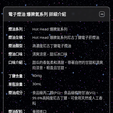
電子煙油 爆脾氣系列 詳細介紹
煙油系列：
Hot Head 爆脾氣系列
煙油全稱：
Hot Head 爆脾氣系列尼古丁鹽電子菸煙油
煙油類型：
高濃度尼古丁鹽電子煙油
煙油口味：
清爽涼意 - 甜瓜冰口味
口味介紹：
甜瓜的香氣柔和清甜，帶著自然的甘甜和清爽
的涼意，輕盈且甘甜。
40mg
丁鹽含量：
30mL
單瓶容量：
煙油成分：
食品級丙二醇(PG)、食品級植物甘油(VG)、
99.6%高純度尼古丁鹽、可食用天然或人工香
料
煙油配料：
美國進口