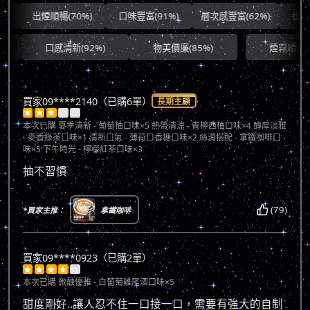
出煙順暢(70%)
口味豐富(91%)
層次感豐富(62%)
香氣協調
口感清新(92%)
物美價廉(85%)
煙霧順滑(71%)
買家09****2140（已購6單）
長期主顧





本次已購
夏季清新 - 葡萄柚口味×5 熱帶清涼 - 青檸西柚口味×4 醇厚淡雅
- 麥香綠茶口味×1 清新口氣 - 薄荷口香糖口味×2 絲滑搭配 - 拿鐵咖啡口
味×5 下午時光 - 檸檬紅茶口味×3
抽不習慣
(79)
*買家主推：
拿鐵咖啡
買家09****0923（已購2單）





本次已購
微醺優雅 - 白葡萄雞尾酒口味×5
甜度剛好..讓人忍不住一口接一口，需要有強大的自制