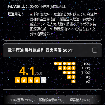
PG/VG配比：
50/50 小煙煙油標準配比
煙油用法：
a. 拆開空煙彈，取出濾芯與杯狀罩；b. 將注射
器插進空煙彈底部，緩慢注入煙油，避免過多
或過少；c. 注入完成後，將濾芯與杯狀罩安裝
回煙彈底部；d. 靜置煙油5～10分鐘左右，充
分滲透至濾芯。
電子煙油 爆脾氣系列 買家評價(5001)
(2100)





4.1
(1500)




(1400)
/5.0



(0)







(0)

口味豐富(79%)
服務態度優(87%)
煙霧量大(87%)
出貨快速(7