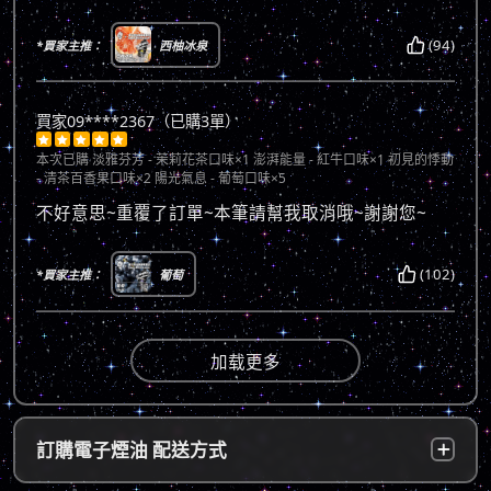
(94)
*買家主推：
西柚冰泉
買家09****2367（已購3單）





本次已購
淡雅芬芳 - 茉莉花茶口味×1 澎湃能量 - 紅牛口味×1 初見的悸動
- 清茶百香果口味×2 陽光氣息 - 葡萄口味×5
不好意思~重覆了訂單~本筆請幫我取消哦~謝謝您~
(102)
*買家主推：
葡萄
加载更多
訂購電子煙油 配送方式