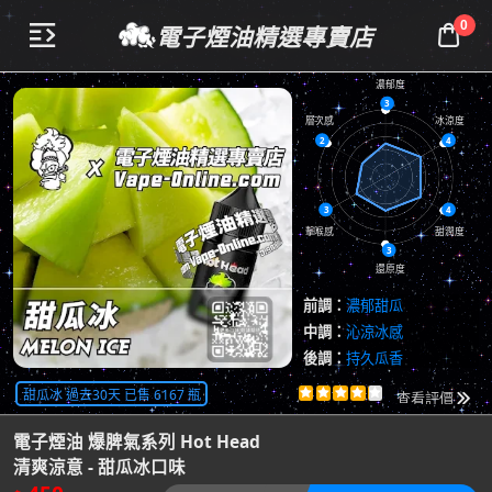
0
電子煙油精選專賣店


濃郁度
3
層次感
冰涼度
2
4
3
4
擊喉感
甜潤度
3
還原度
前調：
濃郁甜瓜
中調：
沁涼冰感
後調：
持久瓜香
共
4512
評價
甜瓜冰 過去30天 已售 6167 瓶





查看評價

電子煙油 爆脾氣系列 Hot Head
清爽涼意 - 甜瓜冰口味