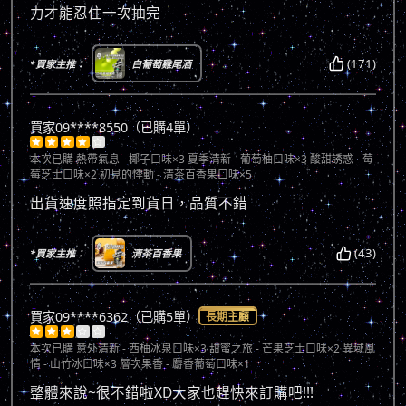
力才能忍住一次抽完
(171)
*買家主推：
白葡萄雞尾酒
買家09****8550（已購4單）





本次已購
熱帶氣息 - 椰子口味×3 夏季清新 - 葡萄柚口味×3 酸甜誘惑 - 莓
莓芝士口味×2 初見的悸動 - 清茶百香果口味×5
出貨速度照指定到貨日，品質不錯
(43)
*買家主推：
清茶百香果
買家09****6362（已購5單）
長期主顧





本次已購
意外清新 - 西柚冰泉口味×3 甜蜜之旅 - 芒果芝士口味×2 異域風
情 - 山竹冰口味×3 層次果香 - 麝香葡萄口味×1
整體來說~很不錯啦XD大家也趕快來訂購吧!!!