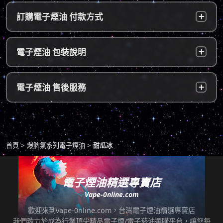
台灣本島：
a. 黑貓宅配：訂單成立後，24小時內寄出，2
訂購電子煙油 付款方式
～5個工作天內可送達指定地址。
b. 7-11便利店：訂單成立後，24小時內寄出，
貨到付款：
使用貨到付款方式只需於配達貨物時，將訂單
電子煙油 包裝說明
2～5個工作天內可送達指定便利店。（ 如遇休
款項以新台幣現金的方式繳款，即可完成付
息日、國定假日，或特殊公告公休日則自行順
款。
延。遇異常出貨情況，將另外通知您）。
隱密包裝：
由於台灣法律政策原因，包裝上不會註明內容
超商付款：
訂單送達門市後，會寄送簡訊通知取貨，請至
電子煙油 售後服務
物，謝謝理解。
*提示1：線上支付成功並至便利店取貨者須核
超商告知門市人員您訂購時所填寫的聯絡電話
對證件，取貨人必須是商品託運單上的收件
後三碼，並付款取貨。
人，收件人請勿使用暱稱、假名以免無法順利
退換貨原則
包裹拆封請全程錄影，已確保雙方權益。
取貨。
商品若有任何瑕疵問題，請拍照/錄影並聯絡本
*提示2：至便利店付款並取貨者，請確認您提
首頁
爆脾氣系列電子煙油
甜瓜冰
站客服，以利於退/換貨保固處理。
交訂單時的暱稱與包裹是否一致，順利付款後
即可取貨。
七天鑑賞期內有任何非人為問題，可免費退/換
貨。超過七天鑑賞期後若要退/換全新未拆封非
電子煙油精選專賣店
*提示3：使用超商到店未取貨者，或會影響
瑕疵商品，將收取總金額的20%服務費，並需
Vape-0nline.com
「超商取貨信用」而導致無法再次使用超商取
自行承擔來回運費。
貨服務，請顧客及時前往取貨。
歡迎來到vape-0nline.com，台灣電子煙油精選專賣店
本站所有商品在運送途中均有可能因為壓力改
我們致力於成為行業頂尖精品電子煙/電子菸油選購平台，讓您每