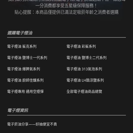
任何運輸配送方式皆有發生延誤之可能，我們
變而造成滲漏問題，如發現滲漏，請拍照/錄影
一分消費都享受五星級保障服務！
保證訂單成立後會在24小時內出貨，但無法保
並聯絡客服進行免費退換。有其他疑慮請聯絡
貼心提醒：本商品僅提供已滿法定吸菸年齡之消費者選購
證物流配送零機率延遲。
客服。
訂單狀態顯示為「已出貨」，代表已經包裝完
退（換）貨商品必須為全新狀態且完整包裝（
成寄出，請耐心等候。（出貨狀態有時會因系
選購電子煙油
包含商品、附件、包裝、紙箱及購品、贈品等
統更新時間，會有所出入）
之完整性 ）不得有刮傷、髒污。
電子煙油 鯊克系列
電子煙油 彩鯊系列
海外運送：
海外顧客如需訂購，請聯絡客服中心協助海外
退換貨商品需包裝妥當，切勿直接於商品原包
配送，我們會快速為您處理。
電子煙油 鹽博士一代系列
電子煙油 鹽博士二代系列
裝上黏貼紙張或書寫文字。
電子煙油 爆脾氣系列
電子煙油 313氣泡系列
購買之商品若符合促銷活動（ 如滿減、免運等
），退換貨時則需整筆交易一起退換貨。
電子煙油 廚師佳釀系列
電子煙油 LH酷涼鹽系列
本站商品屬於食品類，基於安全衛生考量，除
電子煙專用 通用空煙彈
全部電子煙油商品總覽
有非人為造成的破壞、損毀或不完整的商品瑕
疵外，一經拆封，恕不接受退/換貨。
電子煙資訊
電子菸油分享——好抽便宜不貴