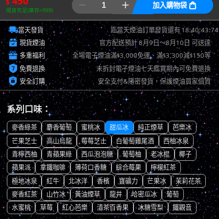
450
$


加入購物袋

現貨充足(庫存>999)

18:40:42:94
當天發貨
距當天煙油訂單發貨還有

現貨煙油
官方配送預計
8月9日～8月10日
可送達

多重福利
全場電子煙油滿
3,000免運、滿
3,300減
150等
$
$
$

免費退換
未拆封電子煙油七天鑑賞期內可免費退換

安全訂購
安全支付&隱密發貨，保護煙油買家個資
系列口味：
麥香綠茶
麝香葡萄
蜜桃冰
甜瓜冰
純正煙草
芭樂冰
芒果芝士
高山烏龍
莓莓芝士
白葡萄雞尾酒
西柚冰泉
青檸西柚
青蘋果綠
西瓜泡泡糖
葡萄柚
老冰棍
椰子
蘋果派
拿鐵咖啡
薄荷口香糖
綜合莓果
檸檬紅茶
極地冰泉
紅牛
北冰洋
香檳
寶礦力
芒果冰
茉莉花茶
麥香紅茶
山竹冰
黃油煙草
龍井
哈密瓜冰
葡萄
水蜜桃
草莓
紅心芭樂
清茶百香果
冰糖雪梨
鐵觀音