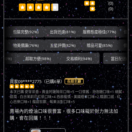
(0)







(0)

包裝完整(92%)
出貨迅速(81%)
服務態度極佳(77%)
值得信賴(8
物美價廉(76%)
五星評價(82%)
贈品可愛(85%)
價格平實(
超取方便(98%)
交易順利(94%)
當日配送(74%)
買家09****2775（已購6單）
長期主顧





本次已購
麥芽茶香 - 黃金阿薩姆茶口味×5 一口懷舊 - 泡泡糖口味×1 細膩
甜潤 - 白日茉莉花紅茶口味×4 西部風情 - 美國煙草口味×2 糯甜口感 - 紅
心芭樂口味×1 酸甜狂歡 - 莓果派對口味×5
賣場內的煙油口味很豐富，很多口味礙於財力無法加
購，會在回購！！！