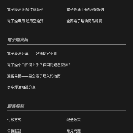
），退換貨時則需整筆交易一起退換貨。
電子煙油 廚師佳釀系列
電子煙油 LH酷涼鹽系列
本站商品屬於食品類，基於安全衛生考量，除
電子煙專用 通用空煙彈
全部電子煙油商品總覽
有非人為造成的破壞、損毀或不完整的商品瑕
疵外，一經拆封，恕不接受退/換貨。
電子煙資訊
電子菸油分享——好抽便宜不貴
電子煙小白如何上手？保固問題怎麼辦？
通俗易懂——最全電子煙入門指南
更多煙油知識分享
顧客服務
付款方式
配送政策
售後服務
常見問題