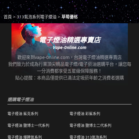
取貨。
商品若有任何瑕疵問題，請拍照/錄影並聯絡本
*提示2：至便利店付款並取貨者，請確認您提
首頁
313氣泡系列電子煙油
草莓優格
站客服，以利於退/換貨保固處理。
交訂單時的暱稱與包裹是否一致，順利付款後
即可取貨。
七天鑑賞期內有任何非人為問題，可免費退/換
貨。超過七天鑑賞期後若要退/換全新未拆封非
電子煙油精選專賣店
*提示3：使用超商到店未取貨者，或會影響
瑕疵商品，將收取總金額的20%服務費，並需
Vape-0nline.com
「超商取貨信用」而導致無法再次使用超商取
自行承擔來回運費。
貨服務，請顧客及時前往取貨。
歡迎來到vape-0nline.com，台灣電子煙油精選專賣店
本站所有商品在運送途中均有可能因為壓力改
我們致力於成為行業頂尖精品電子煙/電子菸油選購平台，讓您每
任何運輸配送方式皆有發生延誤之可能，我們
變而造成滲漏問題，如發現滲漏，請拍照/錄影
一分消費都享受五星級保障服務！
保證訂單成立後會在24小時內出貨，但無法保
並聯絡客服進行免費退換。有其他疑慮請聯絡
貼心提醒：本商品僅提供已滿法定吸菸年齡之消費者選購
證物流配送零機率延遲。
客服。
訂單狀態顯示為「已出貨」，代表已經包裝完
退（換）貨商品必須為全新狀態且完整包裝（
成寄出，請耐心等候。（出貨狀態有時會因系
選購電子煙油
包含商品、附件、包裝、紙箱及購品、贈品等
統更新時間，會有所出入）
之完整性 ）不得有刮傷、髒污。
電子煙油 鯊克系列
電子煙油 彩鯊系列
海外運送：
海外顧客如需訂購，請聯絡客服中心協助海外
退換貨商品需包裝妥當，切勿直接於商品原包
配送，我們會快速為您處理。
電子煙油 鹽博士一代系列
電子煙油 鹽博士二代系列
裝上黏貼紙張或書寫文字。
電子煙油 爆脾氣系列
電子煙油 313氣泡系列
購買之商品若符合促銷活動（ 如滿減、免運等