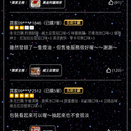
(91)
*買家主推：
黃金阿薩姆茶
買家09****1846（已購7單）
長期主顧





本次已購
烈酒餘韻 - 威士忌雪茄口味×5 味蕾跳躍 - 芒果泡泡口味×2 優雅
紳士 - 尼加拉瓜雪茄口味×3 清涼爽快 - 零卡可樂口味×3
雖然發錯了一隻煙油，但售後服務很好喔～～謝謝～
～
(120)
*買家主推：
威士忌雪茄
買家09****2512（已購5單）
長期主顧





本次已購
午後清爽 - 香蕉冰口味×4 甜蜜疊加 - 彩虹糖口味×4 沉穩品味 -
維吉尼亞煙草口味×3
包裝看起來可以喔～抽起來也不會很淡