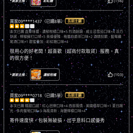
(156)
*買家主推：
彩虹糖
買家09****1437（已購8單）
長期主顧





本次已購
直擊味蕾 - 濃郁柑橘口味×5 烈酒餘韻 - 威士忌雪茄口味×4 活力
快感 - 檸檬蘇打口味×5 英倫優雅 - 格蕾伯爵茶口味×2 酒精狂歡 - 藍莓雞
尾酒口味×1 甜蜜疊加 - 彩虹糖口味×4
很用心的好老闆！超喜歡〔超商付款取貨〕服務，真
的很方便！
(103)
*買家主推：
濃郁柑橘
買家09****0718（已購5單）
長期主顧





本次已購
糯甜口感 - 紅心芭樂口味×4 西部風情 - 美國煙草口味×1 夏日陽
光 - 多肉葡萄口味×3 海風清新 - 海鹽檸檬口味×4
寄件速度快，包裝無破損，出乎意料口感優秀