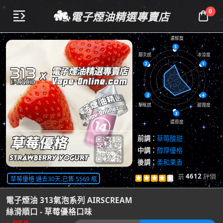
0
電子煙油精選專賣店


濃郁度
3
層次感
冰涼度
2
1
2
4
擊喉感
甜潤度
3
還原度
前調：
草莓酸甜
中調：
醇厚優格
後調：
柔和果香
共
4612
評價
草莓優格 過去30天 已售 5569 瓶





查看評價

電子煙油 313氣泡系列 AIRSCREAM
絲滑順口 - 草莓優格口味