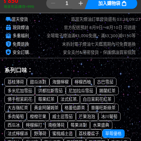
850
$


加入購物袋

現貨充足(庫存>999)

03:38:08:43
當天發貨
距當天煙油訂單發貨還有

現貨煙油
官方配送預計
8月9日～8月10日
可送達

多重福利
全場電子煙油滿
3,000免運、滿
3,300減
150等
$
$
$

免費退換
未拆封電子煙油七天鑑賞期內可免費退換

安全訂購
安全支付&隱密發貨，保護煙油買家個資
系列口味：
荔枝薄荷
甜瓜派對
海鹽檸檬
檸檬西柚
古巴雪茄
多米尼加雪茄
洪都拉斯雪茄
尼加拉瓜雪茄
錫蘭紅茶
佛手柑茉莉花
莓果紅茶
法式紅茶
白日茉莉花紅茶
大吉嶺紅茶
黃金阿薩姆茶
格蕾伯爵茶
普羅旺斯綠茶
多肉葡萄
橙橙芒果
威士忌雪茄
芒果泡泡
冰川葡萄
西瓜冰
檸檬蘇打
南極薄荷
莓果派對
水果盛典
法式檸檬派
野薄荷
蜜桃威士忌
荔枝覆盆子
草莓優格