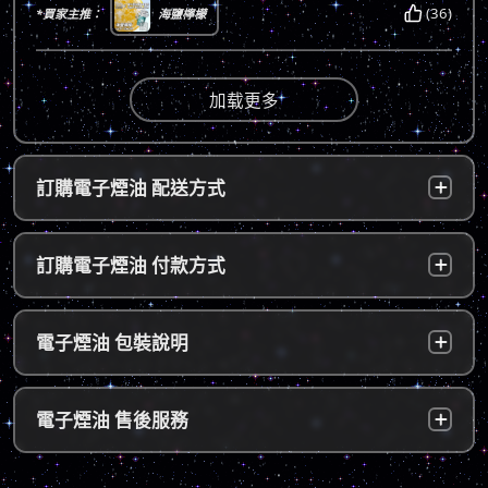
(36)
*買家主推：
海鹽檸檬
加载更多
訂購電子煙油 配送方式
台灣本島：
a. 黑貓宅配：訂單成立後，24小時內寄出，2
訂購電子煙油 付款方式
～5個工作天內可送達指定地址。
b. 7-11便利店：訂單成立後，24小時內寄出，
貨到付款：
使用貨到付款方式只需於配達貨物時，將訂單
電子煙油 包裝說明
2～5個工作天內可送達指定便利店。（ 如遇休
款項以新台幣現金的方式繳款，即可完成付
息日、國定假日，或特殊公告公休日則自行順
款。
延。遇異常出貨情況，將另外通知您）。
隱密包裝：
由於台灣法律政策原因，包裝上不會註明內容
超商付款：
訂單送達門市後，會寄送簡訊通知取貨，請至
電子煙油 售後服務
物，謝謝理解。
*提示1：線上支付成功並至便利店取貨者須核
超商告知門市人員您訂購時所填寫的聯絡電話
對證件，取貨人必須是商品託運單上的收件
後三碼，並付款取貨。
人，收件人請勿使用暱稱、假名以免無法順利
退換貨原則
包裹拆封請全程錄影，已確保雙方權益。