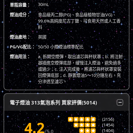
30mL
單瓶容量：
煙油成分：
食品級丙二醇(PG)、食品級植物甘油(VG)、
99.6%高純度尼古丁鹽、可食用天然或人工香
料
煙油產地：
英國
PG/VG配比：
50/50 小煙煙油標準配比
煙油用法：
a. 拆開空煙彈，取出濾芯與杯狀罩；b. 將注射
器插進空煙彈底部，緩慢注入煙油，避免過多
或過少；c. 注入完成後，將濾芯與杯狀罩安裝
回煙彈底部；d. 靜置煙油5～10分鐘左右，充
分滲透至濾芯。
電子煙油 313氣泡系列 買家評價(5014)
(2156)





4.2
(1454)




(1404)
/5.0


