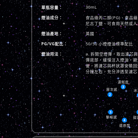
30mL
單瓶容量：
煙油成分：
食品級丙二醇(PG)、食品級植
尼古丁鹽、可食用天然或人
煙油產地：
英國
PG/VG配比：
50/50 小煙煙油標準配比
煙油用法：
a. 拆開空煙彈，取出濾芯
彈底部，緩慢注入煙油，避免
後，將濾芯與杯狀罩安裝回煙
分鐘左右，充分滲透至濾芯
濃郁度
3
層次感
冰
2
3
擊喉感
甜
4
還原度