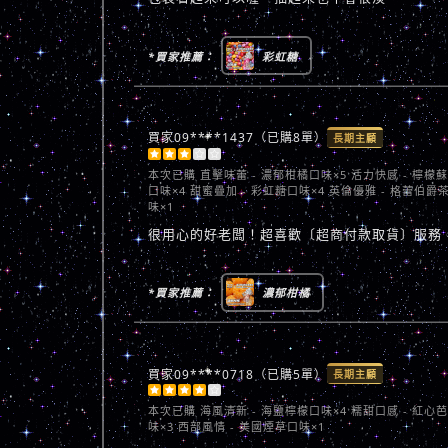
*買家推薦：
彩虹糖
買家09****1437（已購8單）
長期主顧





本次已購
直擊味蕾 - 濃郁柑橘口味×5 活力快感 - 檸檬
口味×4 甜蜜疊加 - 彩虹糖口味×4 英倫優雅 - 格蕾伯爵
味×1
很用心的好老闆！超喜歡〔超商付款取貨〕服務
*買家推薦：
濃郁柑橘
買家09****0718（已購5單）
長期主顧





本次已購
海風清新 - 海鹽檸檬口味×4 糯甜口感 - 紅心
味×3 西部風情 - 美國煙草口味×1