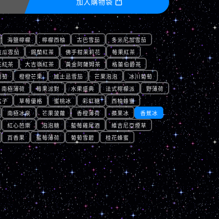
加入購物袋

海鹽檸檬
檸檬西柚
古巴雪茄
多米尼加雪茄
拉瓜雪茄
錫蘭紅茶
佛手柑茉莉花
莓果紅茶
花紅茶
大吉嶺紅茶
黃金阿薩姆茶
格蕾伯爵茶
葡萄
橙橙芒果
威士忌雪茄
芒果泡泡
冰川葡萄
南極薄荷
莓果派對
水果盛典
法式檸檬派
野薄荷
盆子
草莓優格
蜜桃冰
彩虹糖
西柚蜂蜜
南極冰泉
芒果菠蘿
香橙薄荷
蘋果冰
香蕉冰
紅心芭樂
泡泡糖
藍莓雞尾酒
維吉尼亞煙草
百香果
藍莓薄荷
葡萄雪碧
桂花蜂蜜