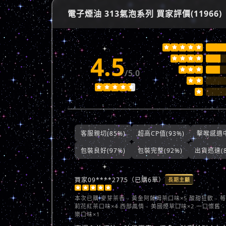
電子煙油 313氣泡系列 買家評價(11966)





4.5







/5.0








客服親切(85%)
超高CP值(93%)
擊喉感適中
包裝良好(97%)
包裝完整(92%)
出貨迅速(8
買家09****2775（已購6單）
長期主顧





本次已購
麥芽茶香 - 黃金阿薩姆茶口味×5 酸甜狂歡 - 
莉花紅茶口味×4 西部風情 - 美國煙草口味×2 一口懷舊 -
樂口味×1