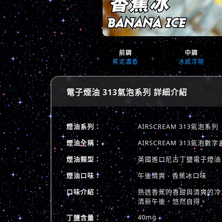
前調
中調
蕉泥濃香
冰感浮現
電子煙油 313氣泡系列 詳細介紹
煙油系列：
AIRSCREAM 313氣泡系列
煙油全稱：
AIRSCREAM 313氣
煙油類型：
英國進口尼古丁鹽電子煙油
煙油口味：
午後清爽 - 香蕉冰口味
口味介紹：
熟透香蕉的香甜與清爽的冷
清新午後，悠然自得。
40mg
丁鹽含量：