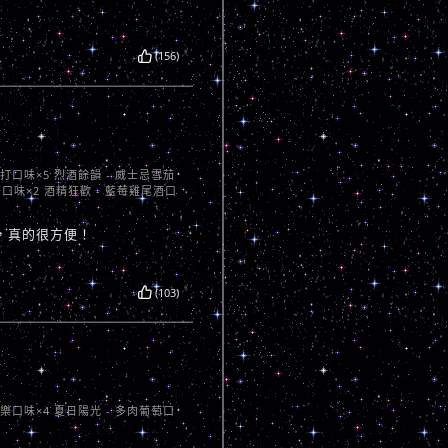
(156)
蘇打口味×5 烈酒餘韻 - 威士忌雪茄
茶口味×2 酒精狂歡 - 藍莓雞尾酒口
，真的很方便！
(103)
芭樂口味×4 夏日陽光 - 多肉葡萄口