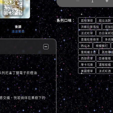


系列口味：
荔枝薄荷
甜瓜派對
後調
洪都拉斯雪茄
尼加
淡淡蕉香
法式紅茶
白日茉莉
普羅旺斯綠茶
多肉
西瓜冰
檸檬蘇打
蜜桃威士忌
荔枝覆
西部菸草
巨峰葡萄
零卡可樂
濃郁柑橘
美國煙草
法式紅酒
泡數字系列尼古丁鹽電子菸煙油
意交織，恍若徜徉在果樹下的