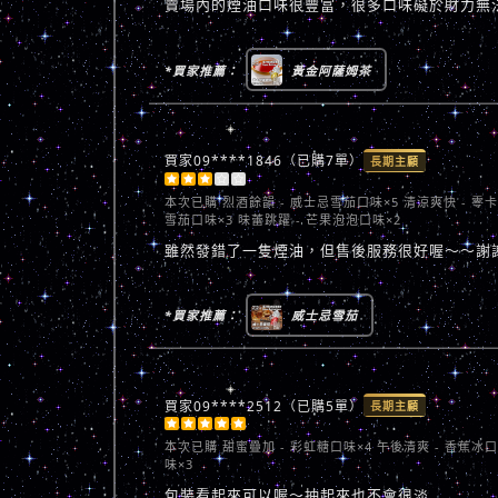
賣場內的煙油口味很豐富，很多口味礙於財力無
*買家推薦：
黃金阿薩姆茶
買家09****1846（已購7單）
長期主顧





本次已購
烈酒餘韻 - 威士忌雪茄口味×5 清涼爽快 - 零
雪茄口味×3 味蕾跳躍 - 芒果泡泡口味×2
雖然發錯了一隻煙油，但售後服務很好喔～～謝
*買家推薦：
威士忌雪茄
買家09****2512（已購5單）
長期主顧





本次已購
甜蜜疊加 - 彩虹糖口味×4 午後清爽 - 香蕉冰
味×3
包裝看起來可以喔～抽起來也不會很淡