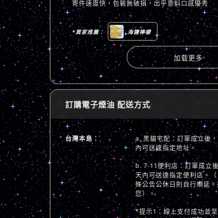
寄件速度快，包裝無破損，出乎意料口感優秀
*買家推薦：
海鹽檸檬
加载更多
訂購電子煙油 配送方式
台灣本島：
a. 黑貓宅配：訂單成立後
內可送達指定地址。
b. 7-11便利店：訂單成
天內可送達指定便利店。（
殊公告公休日則自行順延。
您）。
*提示1：線上支付成功並