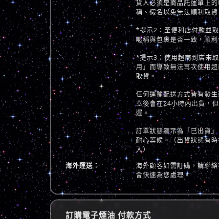
貨人必須是商品託運單上的
稱、假名以免無法順利取貨
*提示2：至便利店付款並
暱稱與包裹是否一致，順利
*提示3：使用超商到店未
用」而導致無法再次使用超
取貨。
任何運輸配送方式皆有發生
立後會在24小時內出貨，
遲。
訂單狀態顯示為「已出貨」
耐心等候。（出貨狀態有時
入）
海外運送：
海外顧客如需訂購，請聯絡
會快速為您處理。
訂購電子煙油 付款方式