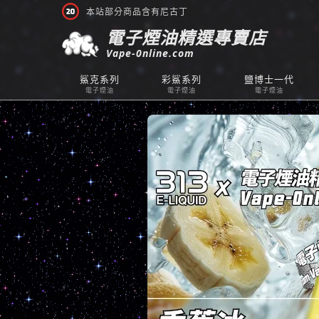
本站部分商品含有尼古丁
電子煙油精選專賣店
Vape-0nline.com
鯊克系列
彩鯊系列
鹽博士一代
電子煙油
電子煙油
電子煙油