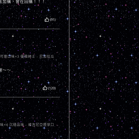
法加購，會在回購！！！
(91)
卡可樂口味×3 優雅紳士 - 尼加拉瓜
謝～～
(120)
口味×4 沉穩品味 - 維吉尼亞煙草口