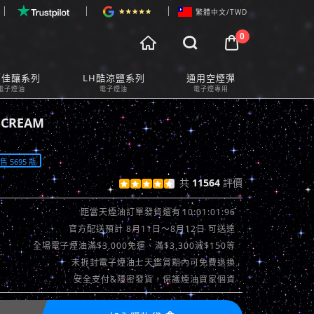
繁體中文/TWD
0



物車預覽
師佳釀系列
LH酷涼鹽系列
通用空煙彈
t Preview
電子煙油
電子煙油
電子煙專用
CREAM
 5695 瓶
共
11564
評價





查看評價 >>
10:00:59:96
距當天煙油訂單發貨還有
官方配送預計 8月11日～8月12日 可送達
全場電子煙油滿$3,000免運、滿$3,300減$150等
未拆封電子煙油七天鑑賞期內可免費退換
安全支付&隱密發貨，保護煙油買家個資