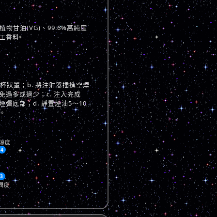
物甘油(VG)、99.6%高純度
工香料
與杯狀罩；b. 將注射器插進空煙
過多或過少；c. 注入完成
彈底部；d. 靜置煙油5～10
。
涼度
4
3
潤度