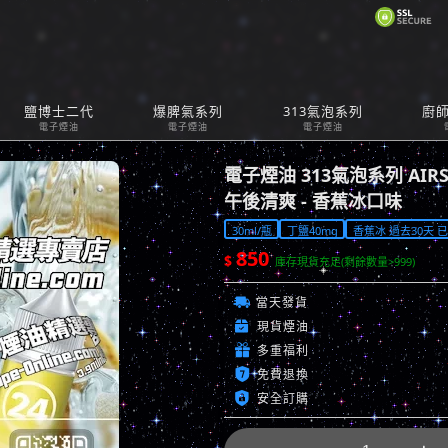
購
鹽博士二代
爆脾氣系列
313氣泡系列
廚
Car
電子煙油
電子煙油
電子煙油
電子煙油 313氣泡系列 AIRS
午後清爽 - 香蕉冰口味
30ml/瓶
丁鹽40mg
香蕉冰 過去30天 已售
850
$
庫存現貨充足(剩餘數量>999)

當天發貨

現貨煙油

多重福利

免費退換

安全訂購