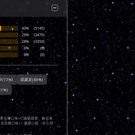
43%
(5145)
29%
(3470)
28%
(3350)
0%
(0)
0%
(0)
(77%)
涼感足(86%)
1%)
莓果派對口味×5 細膩甜潤 - 白日茉
 泡泡糖口味×1 糯甜口感 - 紅心芭