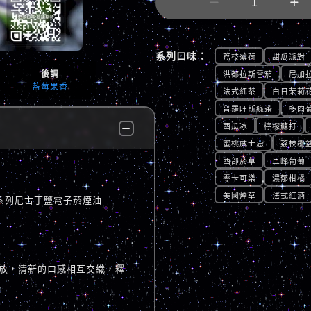


系列口味：
荔枝薄荷
甜瓜派對
後調
洪都拉斯雪茄
尼加
藍莓果香
法式紅茶
白日茉莉
普羅旺斯綠茶
多肉
西瓜冰
檸檬蘇打
蜜桃威士忌
荔枝覆
西部菸草
巨峰葡萄
零卡可樂
濃郁柑橘
美國煙草
法式紅酒
泡數字系列尼古丁鹽電子菸煙油
放，清新的口感相互交織，釋