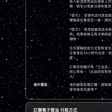
貨人必須是商品託運單上的
稱、假名以免無法順利取貨
*提示2：至便利店付款並
暱稱與包裹是否一致，順利
*提示3：使用超商到店未
用」而導致無法再次使用超
取貨。
任何運輸配送方式皆有發生
立後會在24小時內出貨，
遲。
訂單狀態顯示為「已出貨」
耐心等候。（出貨狀態有時
入）
海外運送：
海外顧客如需訂購，請聯絡
會快速為您處理。
訂購電子煙油 付款方式