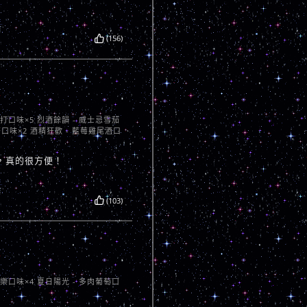
(156)
蘇打口味×5 烈酒餘韻 - 威士忌雪茄
茶口味×2 酒精狂歡 - 藍莓雞尾酒口
，真的很方便！
(103)
芭樂口味×4 夏日陽光 - 多肉葡萄口