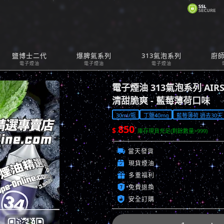
購
鹽博士二代
爆脾氣系列
313氣泡系列
廚
Car
電子煙油
電子煙油
電子煙油
電子煙油 313氣泡系列 AIRS
清甜脆爽 - 藍莓薄荷口味
30ml/瓶
丁鹽40mg
藍莓薄荷 過去30天 已
850
$
庫存現貨充足(剩餘數量>999)

當天發貨

現貨煙油

多重福利

免費退換

安全訂購