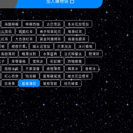
加入購物袋

海鹽檸檬
檸檬西柚
古巴雪茄
多米尼加雪茄
拉瓜雪茄
錫蘭紅茶
佛手柑茉莉花
莓果紅茶
花紅茶
大吉嶺紅茶
黃金阿薩姆茶
格蕾伯爵茶
葡萄
橙橙芒果
威士忌雪茄
芒果泡泡
冰川葡萄
南極薄荷
莓果派對
水果盛典
法式檸檬派
野薄荷
盆子
草莓優格
蜜桃冰
彩虹糖
西柚蜂蜜
南極冰泉
芒果菠蘿
香橙薄荷
蘋果冰
香蕉冰
紅心芭樂
泡泡糖
藍莓雞尾酒
維吉尼亞煙草
百香果
藍莓薄荷
葡萄雪碧
桂花蜂蜜