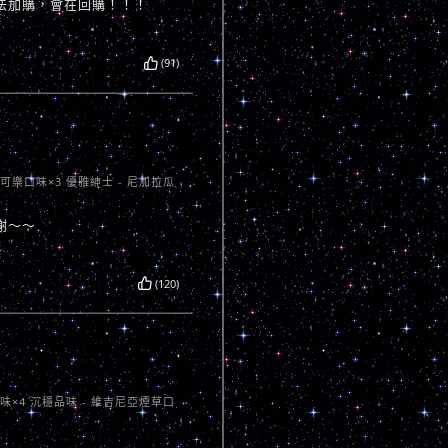
法加購，會在回購！！！
(91)
卡可樂口味×3 優雅紳士 - 尼加拉瓜
謝～～
(120)
口味×4 沉穩品味 - 維吉尼亞煙草口