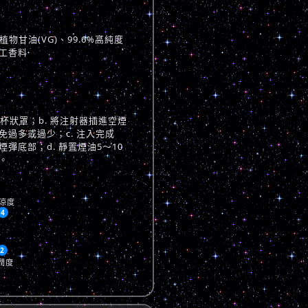
物甘油(VG)、99.6%高純度
工香料
與杯狀罩；b. 將注射器插進空煙
過多或過少；c. 注入完成
彈底部；d. 靜置煙油5～10
。
涼度
4
2
潤度