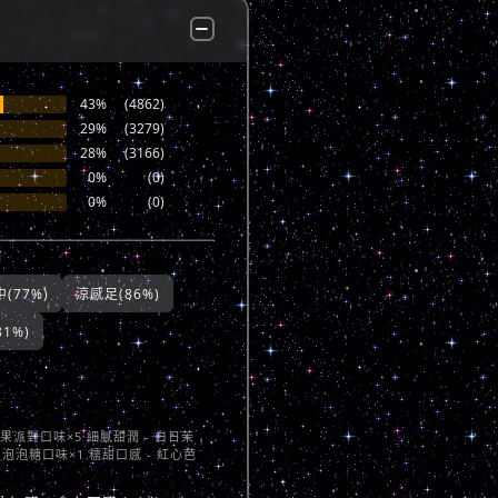
43%
(4862)
29%
(3279)
28%
(3166)
0%
(0)
0%
(0)
(77%)
涼感足(86%)
1%)
莓果派對口味×5 細膩甜潤 - 白日茉
 泡泡糖口味×1 糯甜口感 - 紅心芭