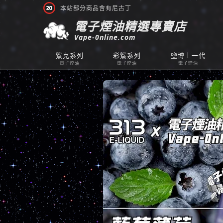
本站部分商品含有尼古丁
電子煙油精選專賣店
Vape-0nline.com
鯊克系列
彩鯊系列
鹽博士一代
電子煙油
電子煙油
電子煙油