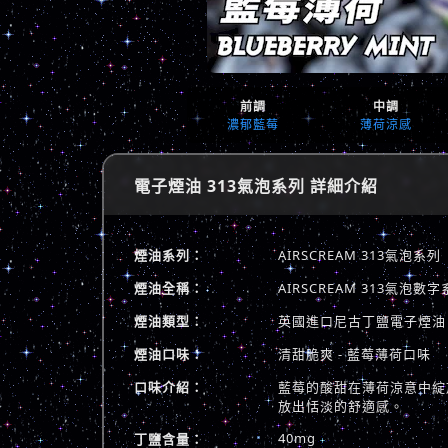
前調
中調
濃郁藍莓
薄荷涼感
電子煙油 313氣泡系列 詳細介紹
煙油系列：
AIRSCREAM 313氣泡系列
煙油全稱：
AIRSCREAM 313氣
煙油類型：
英國進口尼古丁鹽電子煙油
煙油口味：
清甜脆爽 - 藍莓薄荷口味
口味介紹：
藍莓的酸甜在薄荷涼意中綻
放出恬淡的舒適感。
40mg
丁鹽含量：