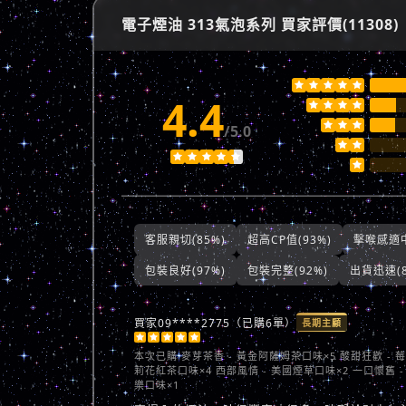
電子煙油 313氣泡系列 買家評價(11308)





4.4







/5.0








客服親切(85%)
超高CP值(93%)
擊喉感適中
包裝良好(97%)
包裝完整(92%)
出貨迅速(8
買家09****2775（已購6單）
長期主顧





本次已購
麥芽茶香 - 黃金阿薩姆茶口味×5 酸甜狂歡 - 
莉花紅茶口味×4 西部風情 - 美國煙草口味×2 一口懷舊 -
樂口味×1