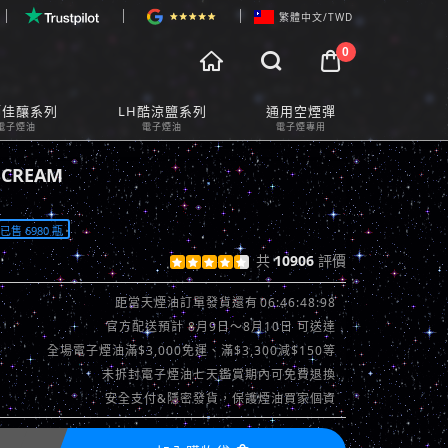
繁體中文/TWD
0



物車預覽
師佳釀系列
LH酷涼鹽系列
通用空煙彈
t Preview
電子煙油
電子煙油
電子煙專用
CREAM
售 6980 瓶
共
10906
評價





查看評價 >>
06:46:46:83
距當天煙油訂單發貨還有
官方配送預計 8月9日～8月10日 可送達
全場電子煙油滿$3,000免運、滿$3,300減$150等
未拆封電子煙油七天鑑賞期內可免費退換
安全支付&隱密發貨，保護煙油買家個資