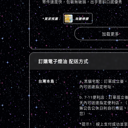
寄件速度快，包裝無破損，出乎意料口感優秀
*買家推薦：
海鹽檸檬
加载更多
訂購電子煙油 配送方式
台灣本島：
a. 黑貓宅配：訂單成立後
內可送達指定地址。
b. 7-11便利店：訂單成
天內可送達指定便利店。（
殊公告公休日則自行順延。
您）。
*提示1：線上支付成功並