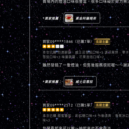
賣場內的煙油口味很豐富，很多口味礙於財力無
*買家推薦：
黃金阿薩姆茶
買家09****1846（已購7單）
長期主顧





本次已購
烈酒餘韻 - 威士忌雪茄口味×5 清涼爽快 - 零
雪茄口味×3 味蕾跳躍 - 芒果泡泡口味×2
雖然發錯了一隻煙油，但售後服務很好喔～～謝
*買家推薦：
威士忌雪茄
買家09****2512（已購5單）
長期主顧





本次已購
甜蜜疊加 - 彩虹糖口味×4 午後清爽 - 香蕉冰
味×3
包裝看起來可以喔～抽起來也不會很淡