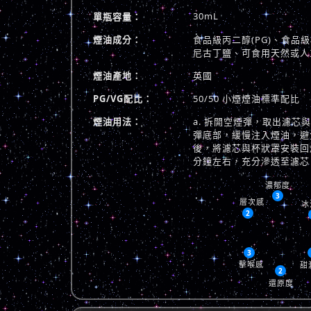
30mL
單瓶容量：
煙油成分：
食品級丙二醇(PG)、食品級植
尼古丁鹽、可食用天然或人
煙油產地：
英國
PG/VG配比：
50/50 小煙煙油標準配比
煙油用法：
a. 拆開空煙彈，取出濾芯
彈底部，緩慢注入煙油，避免
後，將濾芯與杯狀罩安裝回煙
分鐘左右，充分滲透至濾芯
濃郁度
3
層次感
冰
2
3
擊喉感
甜
2
還原度