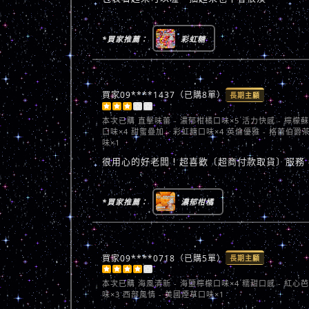
*買家推薦：
彩虹糖
買家09****1437（已購8單）
長期主顧





本次已購
直擊味蕾 - 濃郁柑橘口味×5 活力快感 - 檸檬
口味×4 甜蜜疊加 - 彩虹糖口味×4 英倫優雅 - 格蕾伯爵
味×1
很用心的好老闆！超喜歡〔超商付款取貨〕服務
*買家推薦：
濃郁柑橘
買家09****0718（已購5單）
長期主顧





本次已購
海風清新 - 海鹽檸檬口味×4 糯甜口感 - 紅心
味×3 西部風情 - 美國煙草口味×1