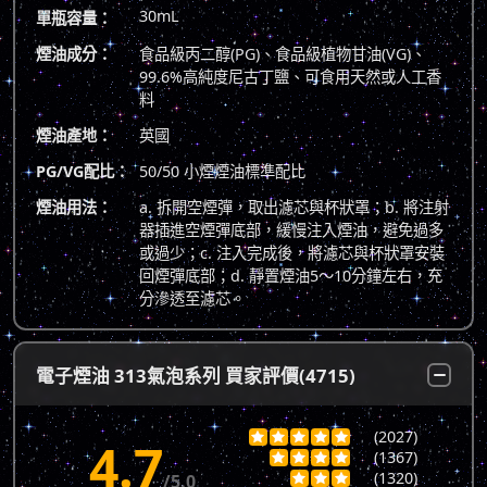
30mL
單瓶容量：
煙油成分：
食品級丙二醇(PG)、食品級植物甘油(VG)、
99.6%高純度尼古丁鹽、可食用天然或人工香
料
煙油產地：
英國
PG/VG配比：
50/50 小煙煙油標準配比
煙油用法：
a. 拆開空煙彈，取出濾芯與杯狀罩；b. 將注射
器插進空煙彈底部，緩慢注入煙油，避免過多
或過少；c. 注入完成後，將濾芯與杯狀罩安裝
回煙彈底部；d. 靜置煙油5～10分鐘左右，充
分滲透至濾芯。
電子煙油 313氣泡系列 買家評價(4715)
(2027)





4.7
(1367)




(1320)
/5.0


