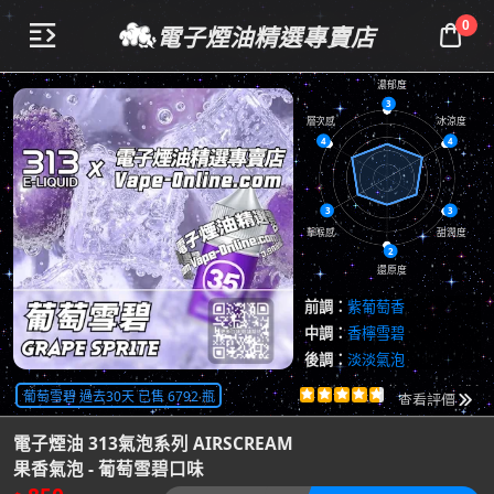
0
電子煙油精選專賣店


濃郁度
3
層次感
冰涼度
4
4
3
3
擊喉感
甜潤度
2
還原度
前調：
紫葡萄香
中調：
香檸雪碧
後調：
淡淡氣泡
共
4313
評價
葡萄雪碧 過去30天 已售 6792 瓶





查看評價

電子煙油 313氣泡系列 AIRSCREAM
果香氣泡 - 葡萄雪碧口味