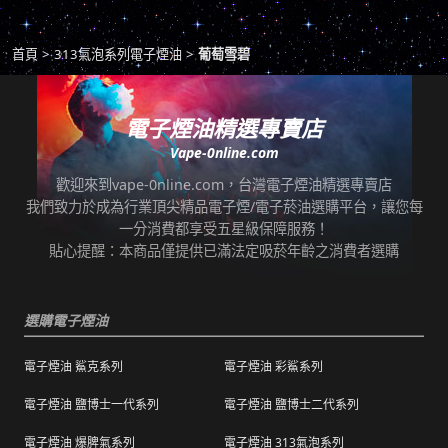
取貨。
商品若有任何瑕疵問題，請拍照/錄影並聯絡本
*提示2：至便利店付款並取貨者，請確認您提
首頁
313氣泡系列電子煙油
葡萄雪碧
站客服，以利於退/換貨保固處理。
交訂單時的暱稱與包裹是否一致，順利付款後
即可取貨。
七天鑑賞期內有任何非人為問題，可免費退/換
貨。超過七天鑑賞期後若要退/換全新未拆封非
電子煙油精選專賣店
*提示3：使用超商到店未取貨者，或會影響
瑕疵商品，將收取總金額的20%服務費，並需
Vape-0nline.com
「超商取貨信用」而導致無法再次使用超商取
自行承擔來回運費。
貨服務，請顧客及時前往取貨。
歡迎來到vape-0nline.com，台灣電子煙油精選專賣店
本站所有商品在運送途中均有可能因為壓力改
我們致力於成為行業頂尖精品電子煙/電子菸油選購平台，讓您每
任何運輸配送方式皆有發生延誤之可能，我們
變而造成滲漏問題，如發現滲漏，請拍照/錄影
一分消費都享受五星級保障服務！
保證訂單成立後會在24小時內出貨，但無法保
並聯絡客服進行免費退換。有其他疑慮請聯絡
貼心提醒：本商品僅提供已滿法定吸菸年齡之消費者選購
證物流配送零機率延遲。
客服。
訂單狀態顯示為「已出貨」，代表已經包裝完
退（換）貨商品必須為全新狀態且完整包裝（
成寄出，請耐心等候。（出貨狀態有時會因系
選購電子煙油
包含商品、附件、包裝、紙箱及購品、贈品等
統更新時間，會有所出入）
之完整性 ）不得有刮傷、髒污。
電子煙油 鯊克系列
電子煙油 彩鯊系列
海外運送：
海外顧客如需訂購，請聯絡客服中心協助海外
退換貨商品需包裝妥當，切勿直接於商品原包
配送，我們會快速為您處理。
電子煙油 鹽博士一代系列
電子煙油 鹽博士二代系列
裝上黏貼紙張或書寫文字。
電子煙油 爆脾氣系列
電子煙油 313氣泡系列
購買之商品若符合促銷活動（ 如滿減、免運等