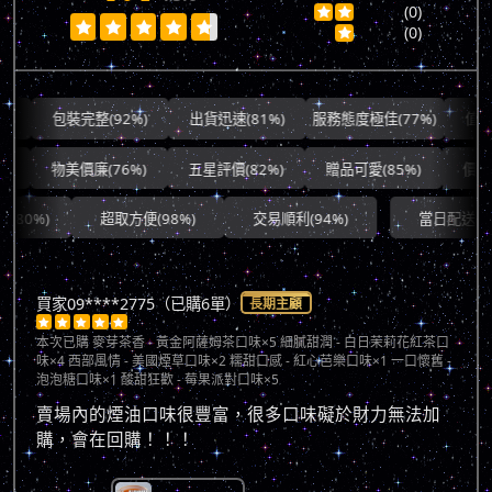
(0)







(0)

包裝完整(92%)
出貨迅速(81%)
服務態度極佳(77%)
值得信賴(
物美價廉(76%)
五星評價(82%)
贈品可愛(85%)
價格平實
超取方便(98%)
交易順利(94%)
當日配送(74%)
買家09****2775（已購6單）
長期主顧





本次已購
麥芽茶香 - 黃金阿薩姆茶口味×5 細膩甜潤 - 白日茉莉花紅茶口
味×4 西部風情 - 美國煙草口味×2 糯甜口感 - 紅心芭樂口味×1 一口懷舊 -
泡泡糖口味×1 酸甜狂歡 - 莓果派對口味×5
賣場內的煙油口味很豐富，很多口味礙於財力無法加
購，會在回購！！！