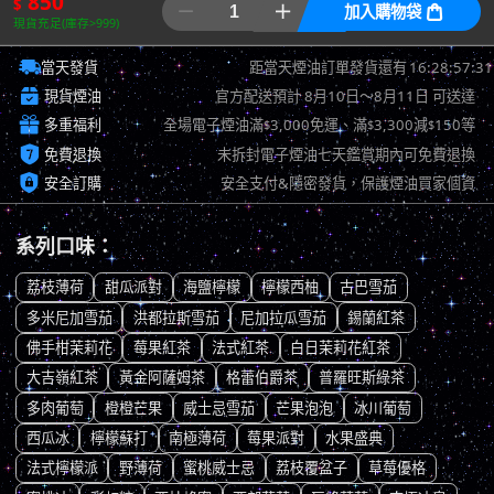
850
$


加入購物袋

現貨充足(庫存>999)

16:28:56:51
當天發貨
距當天煙油訂單發貨還有

現貨煙油
官方配送預計
8月10日～8月11日
可送達

多重福利
全場電子煙油滿
3,000免運、滿
3,300減
150等
$
$
$

免費退換
未拆封電子煙油七天鑑賞期內可免費退換

安全訂購
安全支付&隱密發貨，保護煙油買家個資
系列口味：
荔枝薄荷
甜瓜派對
海鹽檸檬
檸檬西柚
古巴雪茄
多米尼加雪茄
洪都拉斯雪茄
尼加拉瓜雪茄
錫蘭紅茶
佛手柑茉莉花
莓果紅茶
法式紅茶
白日茉莉花紅茶
大吉嶺紅茶
黃金阿薩姆茶
格蕾伯爵茶
普羅旺斯綠茶
多肉葡萄
橙橙芒果
威士忌雪茄
芒果泡泡
冰川葡萄
西瓜冰
檸檬蘇打
南極薄荷
莓果派對
水果盛典
法式檸檬派
野薄荷
蜜桃威士忌
荔枝覆盆子
草莓優格