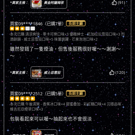
(91)
*買家主推：
黃金阿薩姆茶
買家09****1846（已購7單）
長期主顧





本次已購
清涼爽快 - 零卡可樂口味×3 優雅紳士 - 尼加拉瓜雪茄口味×3 烈
酒餘韻 - 威士忌雪茄口味×5 味蕾跳躍 - 芒果泡泡口味×2
雖然發錯了一隻煙油，但售後服務很好喔～～謝謝～
～
(120)
*買家主推：
威士忌雪茄
買家09****2512（已購5單）
長期主顧





本次已購
午後清爽 - 香蕉冰口味×4 甜蜜疊加 - 彩虹糖口味×4 沉穩品味 -
維吉尼亞煙草口味×3
包裝看起來可以喔～抽起來也不會很淡