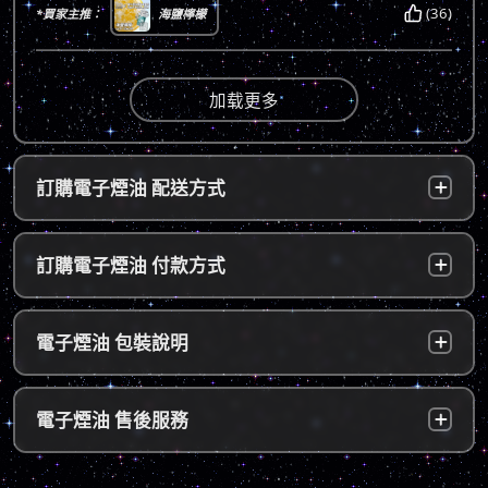
(36)
*買家主推：
海鹽檸檬
加载更多
訂購電子煙油 配送方式
台灣本島：
a. 黑貓宅配：訂單成立後，24小時內寄出，2
訂購電子煙油 付款方式
～5個工作天內可送達指定地址。
b. 7-11便利店：訂單成立後，24小時內寄出，
貨到付款：
使用貨到付款方式只需於配達貨物時，將訂單
電子煙油 包裝說明
2～5個工作天內可送達指定便利店。（ 如遇休
款項以新台幣現金的方式繳款，即可完成付
息日、國定假日，或特殊公告公休日則自行順
款。
延。遇異常出貨情況，將另外通知您）。
隱密包裝：
由於台灣法律政策原因，包裝上不會註明內容
超商付款：
訂單送達門市後，會寄送簡訊通知取貨，請至
電子煙油 售後服務
物，謝謝理解。
*提示1：線上支付成功並至便利店取貨者須核
超商告知門市人員您訂購時所填寫的聯絡電話
對證件，取貨人必須是商品託運單上的收件
後三碼，並付款取貨。
人，收件人請勿使用暱稱、假名以免無法順利
退換貨原則
包裹拆封請全程錄影，已確保雙方權益。