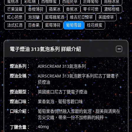
蜜桃冰
彩虹糖
西柚蜂蜜
西部菸草
巨峰葡萄
南極冰泉
芒果菠蘿
香橙薄荷
蘋果冰
香蕉冰
零卡可樂
濃郁柑橘
紅心芭樂
泡泡糖
藍莓雞尾酒
維吉尼亞煙草
美國煙草
法式紅酒
百香果
藍莓薄荷
葡萄雪碧
桂花蜂蜜
電子煙油 313氣泡系列 詳細介紹
煙油系列：
AIRSCREAM 313氣泡系列
煙油全稱：
AIRSCREAM 313氣泡數字系列尼古丁鹽電子
菸煙油
煙油類型：
英國進口尼古丁鹽電子煙油
煙油口味：
果香氣泡 - 葡萄雪碧口味
口味介紹：
葡萄果香悄然融入雪碧的氣泡，甜美與清爽在
舌尖交織，帶來一份不加修飾的純粹。
40mg
丁鹽含量：