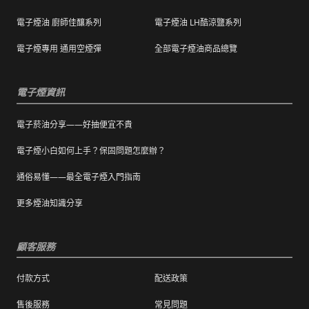
），退換貨時則需整筆交易一起退換貨。
電子煙油 廚師佳釀系列
電子煙油 LH酷涼鹽系列
本站商品屬於食品類，基於安全衛生考量，除
電子煙專用 通用空煙彈
全部電子煙油商品總覽
有非人為造成的破壞、損毀或不完整的商品瑕
疵外，一經拆封，恕不接受退/換貨。
電子煙資訊
電子菸油分享——好抽便宜不貴
電子煙小白如何上手？保固問題怎麼辦？
通俗易懂——最全電子煙入門指南
更多煙油知識分享
顧客服務
付款方式
配送政策
售後服務
常見問題