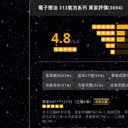
電子煙油 313氣泡系列 買家評價(3694)





4.8







/5.0








客服親切(85%)
超高CP值(93%)
擊喉感適中
包裝良好(97%)
包裝完整(92%)
出貨迅速(8
買家09****2775（已購6單）
長期主顧





本次已購
麥芽茶香 - 黃金阿薩姆茶口味×5 酸甜狂歡 - 
莉花紅茶口味×4 西部風情 - 美國煙草口味×2 一口懷舊 -
樂口味×1