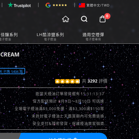
繁體中文/TWD
0



物車預覽
師佳釀系列
LH酷涼鹽系列
通用空煙彈
t Preview
電子煙油
電子煙油
電子煙專用
CREAM
 已售 5406 瓶
共
3292
評價





查看評價 >>
15:11:11:5
距當天煙油訂單發貨還有
官方配送預計 8月9日～8月10日 可送達
全場電子煙油滿$3,000免運、滿$3,300減$150等
未拆封電子煙油七天鑑賞期內可免費退換
安全支付&隱密發貨，保護煙油買家個資