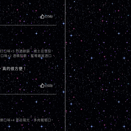
(156)
蘇打口味×5 烈酒餘韻 - 威士忌雪茄
茶口味×2 酒精狂歡 - 藍莓雞尾酒口
，真的很方便！
(103)
芭樂口味×4 夏日陽光 - 多肉葡萄口