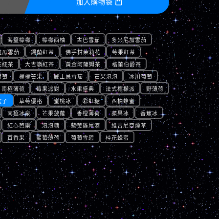
加入購物袋

海鹽檸檬
檸檬西柚
古巴雪茄
多米尼加雪茄
拉瓜雪茄
錫蘭紅茶
佛手柑茉莉花
莓果紅茶
花紅茶
大吉嶺紅茶
黃金阿薩姆茶
格蕾伯爵茶
葡萄
橙橙芒果
威士忌雪茄
芒果泡泡
冰川葡萄
南極薄荷
莓果派對
水果盛典
法式檸檬派
野薄荷
盆子
草莓優格
蜜桃冰
彩虹糖
西柚蜂蜜
南極冰泉
芒果菠蘿
香橙薄荷
蘋果冰
香蕉冰
紅心芭樂
泡泡糖
藍莓雞尾酒
維吉尼亞煙草
百香果
藍莓薄荷
葡萄雪碧
桂花蜂蜜