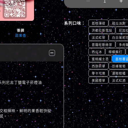


系列口味：
荔枝薄荷
甜瓜派對
後調
洪都拉斯雪茄
尼加
甜果香
法式紅茶
白日茉莉
普羅旺斯綠茶
多肉
西瓜冰
檸檬蘇打
蜜桃威士忌
荔枝覆
西部菸草
巨峰葡萄
零卡可樂
濃郁柑橘
美國煙草
法式紅酒
泡數字系列尼古丁鹽電子菸煙油
交相輝映，鮮明的果香輕快綻
感。