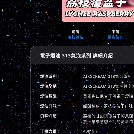
前調
中調
蜜甜荔枝
覆盆酸爽
電子煙油 313氣泡系列 詳細介紹
煙油系列：
AIRSCREAM 313氣泡系列
煙油全稱：
AIRSCREAM 313氣
煙油類型：
英國進口尼古丁鹽電子煙油
煙油口味：
甜酸綻放 - 荔枝覆盆子口味
口味介紹：
荔枝的甘甜與覆盆子的果酸
放，帶來意想不到的清新口
40mg
丁鹽含量：