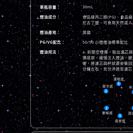
30mL
單瓶容量：
煙油成分：
食品級丙二醇(PG)、食品級植
尼古丁鹽、可食用天然或人
煙油產地：
英國
PG/VG配比：
50/50 小煙煙油標準配比
煙油用法：
a. 拆開空煙彈，取出濾芯
彈底部，緩慢注入煙油，避免
後，將濾芯與杯狀罩安裝回煙
分鐘左右，充分滲透至濾芯
濃郁度
5
層次感
冰
3
2
擊喉感
甜
3
還原度