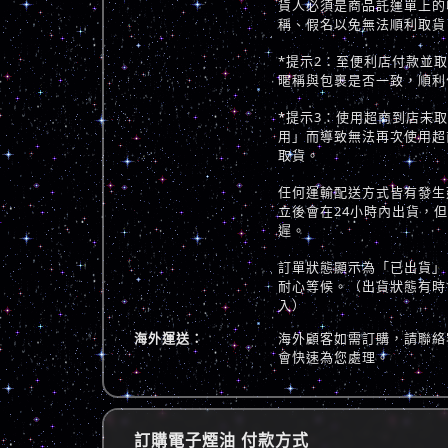
貨人必須是商品託運單上的
稱、假名以免無法順利取貨
*提示2：至便利店付款並
暱稱與包裹是否一致，順利
*提示3：使用超商到店未
用」而導致無法再次使用超
取貨。
任何運輸配送方式皆有發生
立後會在24小時內出貨，
遲。
訂單狀態顯示為「已出貨」
耐心等候。（出貨狀態有時
入）
海外運送：
海外顧客如需訂購，請聯絡
會快速為您處理。
訂購電子煙油 付款方式