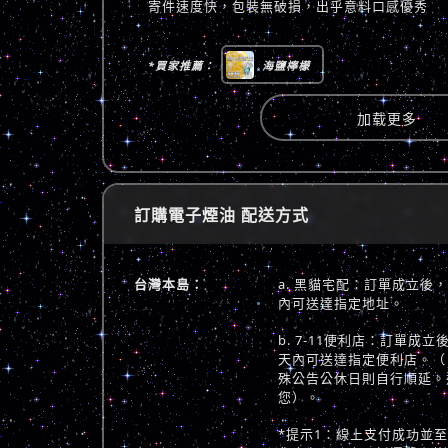
寄件速度快，包裝無破損，出乎意料口感優秀
*買家推薦：
海鹽檸檬
加载更多
訂購電子煙油 配送方式
台灣本島：
a. 黑貓宅配：訂單成立後
內可送達指定地址。
b. 7-11便利店：訂單成
天內可送達指定便利店。（
殊公告公休日則自行順延。
您）。
*提示1：線上支付成功並