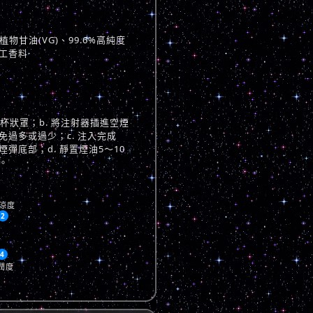
物甘油(VG)、99.6%高純度
工香料
與杯狀罩；b. 將注射器插進空煙
過多或過少；c. 注入完成
彈底部；d. 靜置煙油5～10
。
涼度
2
4
潤度