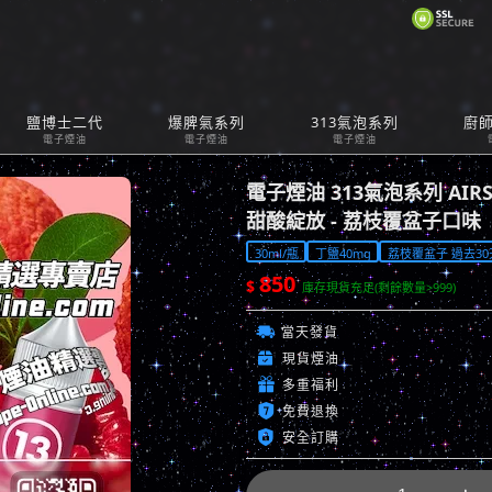
購
鹽博士二代
爆脾氣系列
313氣泡系列
廚
Car
電子煙油
電子煙油
電子煙油
電子煙油 313氣泡系列 AIRS
甜酸綻放 - 荔枝覆盆子口味
30ml/瓶
丁鹽40mg
荔枝覆盆子 過去30天
850
$
庫存現貨充足(剩餘數量>999)

當天發貨

現貨煙油

多重福利

免費退換

安全訂購