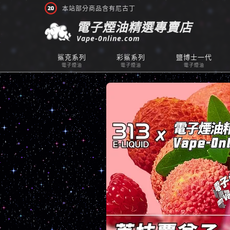
本站部分商品含有尼古丁
電子煙油精選專賣店
Vape-0nline.com
鯊克系列
彩鯊系列
鹽博士一代
電子煙油
電子煙油
電子煙油