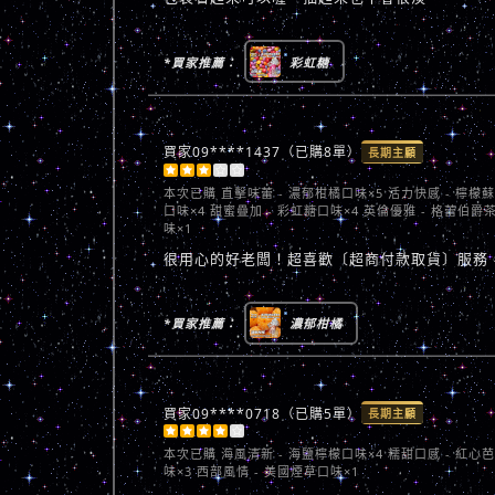
*買家推薦：
彩虹糖
買家09****1437（已購8單）
長期主顧





本次已購
直擊味蕾 - 濃郁柑橘口味×5 活力快感 - 檸檬
口味×4 甜蜜疊加 - 彩虹糖口味×4 英倫優雅 - 格蕾伯爵
味×1
很用心的好老闆！超喜歡〔超商付款取貨〕服務
*買家推薦：
濃郁柑橘
買家09****0718（已購5單）
長期主顧





本次已購
海風清新 - 海鹽檸檬口味×4 糯甜口感 - 紅心
味×3 西部風情 - 美國煙草口味×1