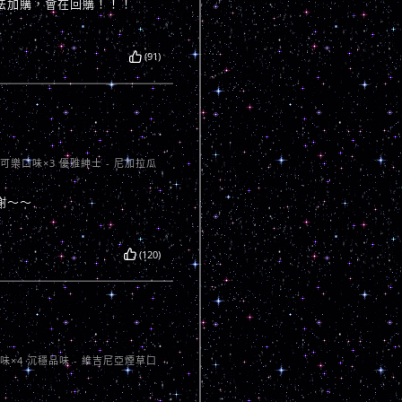
法加購，會在回購！！！
(91)
卡可樂口味×3 優雅紳士 - 尼加拉瓜
謝～～
(120)
口味×4 沉穩品味 - 維吉尼亞煙草口