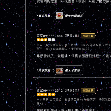
賣場內的煙油口味很豐富，很多口味礙於財力無
*買家推薦：
黃金阿薩姆茶
買家09****1846（已購7單）
長期主顧





本次已購
烈酒餘韻 - 威士忌雪茄口味×5 清涼爽快 - 零
雪茄口味×3 味蕾跳躍 - 芒果泡泡口味×2
雖然發錯了一隻煙油，但售後服務很好喔～～謝
*買家推薦：
威士忌雪茄
買家09****2512（已購5單）
長期主顧





本次已購
甜蜜疊加 - 彩虹糖口味×4 午後清爽 - 香蕉冰
味×3
包裝看起來可以喔～抽起來也不會很淡