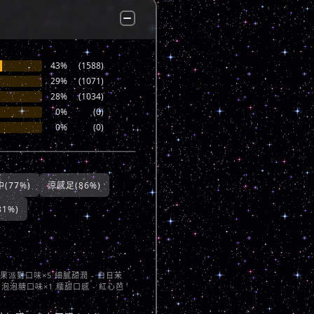
43%
(1588)
29%
(1071)
28%
(1034)
0%
(0)
0%
(0)
(77%)
涼感足(86%)
1%)
莓果派對口味×5 細膩甜潤 - 白日茉
 泡泡糖口味×1 糯甜口感 - 紅心芭