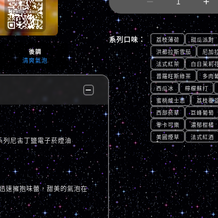


系列口味：
荔枝薄荷
甜瓜派對
後調
洪都拉斯雪茄
尼加
清爽氣泡
法式紅茶
白日茉莉
普羅旺斯綠茶
多肉
西瓜冰
檸檬蘇打
蜜桃威士忌
荔枝覆
西部菸草
巨峰葡萄
零卡可樂
濃郁柑橘
美國煙草
法式紅酒
泡數字系列尼古丁鹽電子菸煙油
迅速擁抱味蕾，甜美的氣泡在