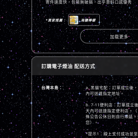
寄件速度快，包裝無破損，出乎意料口感優秀
*買家推薦：
海鹽檸檬
加载更多
訂購電子煙油 配送方式
台灣本島：
a. 黑貓宅配：訂單成立後
內可送達指定地址。
b. 7-11便利店：訂單成
天內可送達指定便利店。（
殊公告公休日則自行順延。
您）。
*提示1：線上支付成功並