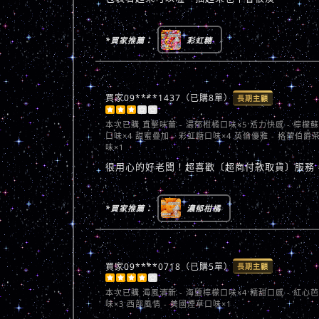
*買家推薦：
彩虹糖
買家09****1437（已購8單）
長期主顧





本次已購
直擊味蕾 - 濃郁柑橘口味×5 活力快感 - 檸檬
口味×4 甜蜜疊加 - 彩虹糖口味×4 英倫優雅 - 格蕾伯爵
味×1
很用心的好老闆！超喜歡〔超商付款取貨〕服務
*買家推薦：
濃郁柑橘
買家09****0718（已購5單）
長期主顧





本次已購
海風清新 - 海鹽檸檬口味×4 糯甜口感 - 紅心
味×3 西部風情 - 美國煙草口味×1