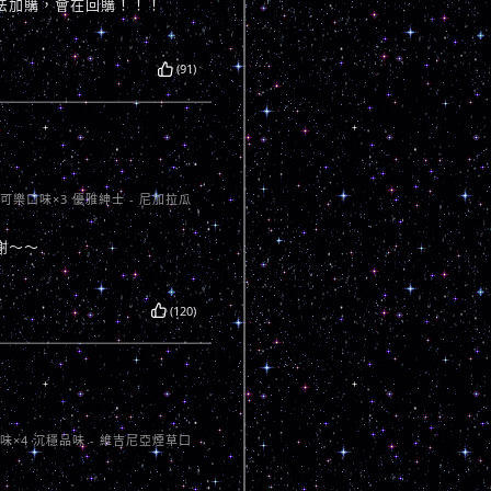
法加購，會在回購！！！
(91)
卡可樂口味×3 優雅紳士 - 尼加拉瓜
謝～～
(120)
口味×4 沉穩品味 - 維吉尼亞煙草口