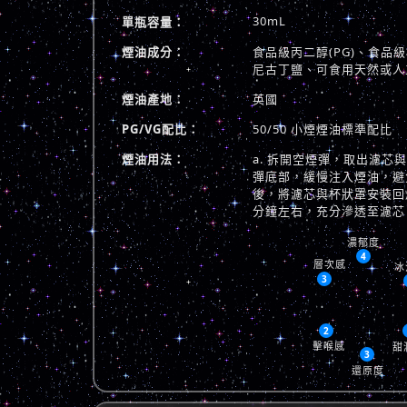
30mL
單瓶容量：
煙油成分：
食品級丙二醇(PG)、食品級植
尼古丁鹽、可食用天然或人
煙油產地：
英國
PG/VG配比：
50/50 小煙煙油標準配比
煙油用法：
a. 拆開空煙彈，取出濾芯
彈底部，緩慢注入煙油，避免
後，將濾芯與杯狀罩安裝回煙
分鐘左右，充分滲透至濾芯
濃郁度
4
層次感
冰
3
2
擊喉感
甜
3
還原度