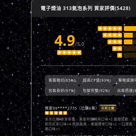
電子煙油 313氣泡系列 買家評價(5428)





4.9







/5.0








客服親切(85%)
超高CP值(93%)
擊喉感適中
包裝良好(97%)
包裝完整(92%)
出貨迅速(8
買家09****2775（已購6單）
長期主顧





本次已購
麥芽茶香 - 黃金阿薩姆茶口味×5 酸甜狂歡 - 
莉花紅茶口味×4 西部風情 - 美國煙草口味×2 一口懷舊 -
樂口味×1