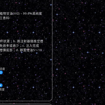
物甘油(VG)、99.6%高純度
工香料
與杯狀罩；b. 將注射器插進空煙
過多或過少；c. 注入完成
彈底部；d. 靜置煙油5～10
。
涼度
2
4
潤度