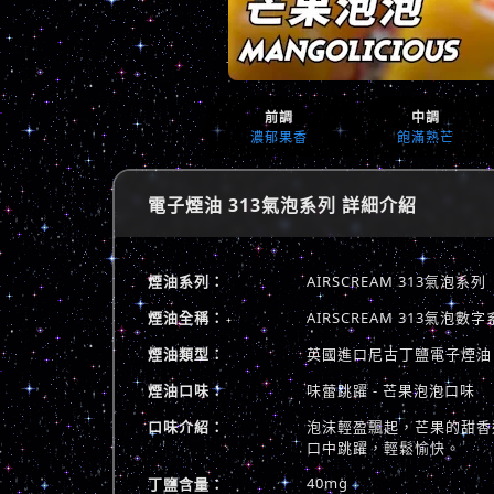
前調
中調
濃郁果香
飽滿熟芒
電子煙油 313氣泡系列 詳細介紹
煙油系列：
AIRSCREAM 313氣泡系列
煙油全稱：
AIRSCREAM 313氣
煙油類型：
英國進口尼古丁鹽電子煙油
煙油口味：
味蕾跳躍 - 芒果泡泡口味
口味介紹：
泡沫輕盈飄起，芒果的甜香
口中跳躍，輕鬆愉快。
40mg
丁鹽含量：