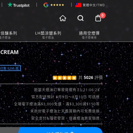
繁體中文/TWD
0



物車預覽
師佳釀系列
LH酷涼鹽系列
通用空煙彈
t Preview
電子煙油
電子煙油
電子煙專用
CREAM
售 5295 瓶
共
5026
評價





查看評價 >>
23:21:04:19
距當天煙油訂單發貨還有
官方配送預計 8月9日～8月10日 可送達
全場電子煙油滿$3,000免運、滿$3,300減$150等
未拆封電子煙油七天鑑賞期內可免費退換
安全支付&隱密發貨，保護煙油買家個資