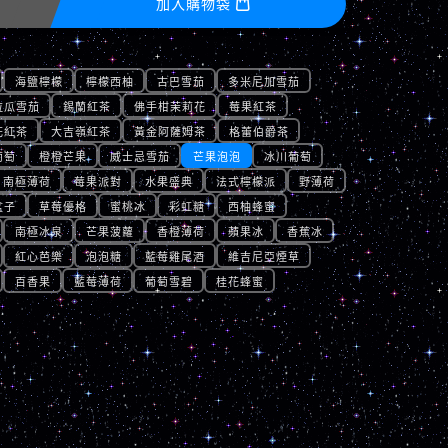
加入購物袋

海鹽檸檬
檸檬西柚
古巴雪茄
多米尼加雪茄
拉瓜雪茄
錫蘭紅茶
佛手柑茉莉花
莓果紅茶
花紅茶
大吉嶺紅茶
黃金阿薩姆茶
格蕾伯爵茶
葡萄
橙橙芒果
威士忌雪茄
芒果泡泡
冰川葡萄
南極薄荷
莓果派對
水果盛典
法式檸檬派
野薄荷
盆子
草莓優格
蜜桃冰
彩虹糖
西柚蜂蜜
南極冰泉
芒果菠蘿
香橙薄荷
蘋果冰
香蕉冰
紅心芭樂
泡泡糖
藍莓雞尾酒
維吉尼亞煙草
百香果
藍莓薄荷
葡萄雪碧
桂花蜂蜜