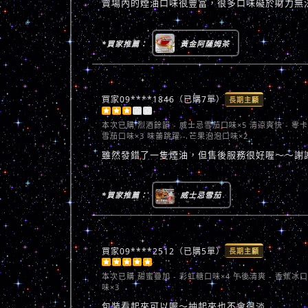
賣場內的煙油口味很豐富，很多口味礙於財力無
*買家推薦：
黃金阿薩姆茶
買家09****1846（已購7單）
長期主顧





本次已購
烈酒餘韻 - 威士忌雪茄口味×5 清涼爽快 - 零
雪茄口味×3 味蕾跳躍 - 芒果泡泡口味×2
雖然發錯了一隻煙油，但售後服務很好喔～～謝
*買家推薦：
威士忌雪茄
買家09****2512（已購5單）
長期主顧





本次已購
甜蜜疊加 - 彩虹糖口味×4 午後清爽 - 香蕉冰
味×3
包裝看起來可以喔～抽起來也不會很淡