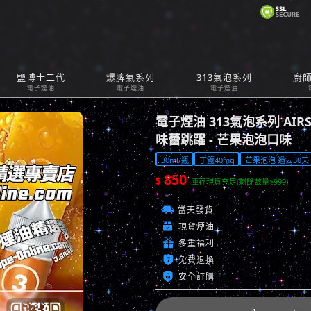
購
鹽博士二代
爆脾氣系列
313氣泡系列
廚
Car
電子煙油
電子煙油
電子煙油
電子煙油 313氣泡系列 AIRS
味蕾跳躍 - 芒果泡泡口味
30ml/瓶
丁鹽40mg
芒果泡泡 過去30天 已
850
$
庫存現貨充足(剩餘數量>999)

當天發貨

現貨煙油

多重福利

免費退換

安全訂購