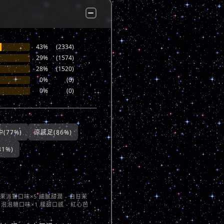
43%
(2334)
29%
(1574)
28%
(1520)
0%
(0)
0%
(0)
(77%)
涼感足(86%)
1%)
莓果派對口味×5 細膩甜潤 - 白日茉
 泡泡糖口味×1 糯甜口感 - 紅心芭