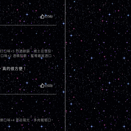
(156)
蘇打口味×5 烈酒餘韻 - 威士忌雪茄
茶口味×2 酒精狂歡 - 藍莓雞尾酒口
，真的很方便！
(103)
芭樂口味×4 夏日陽光 - 多肉葡萄口