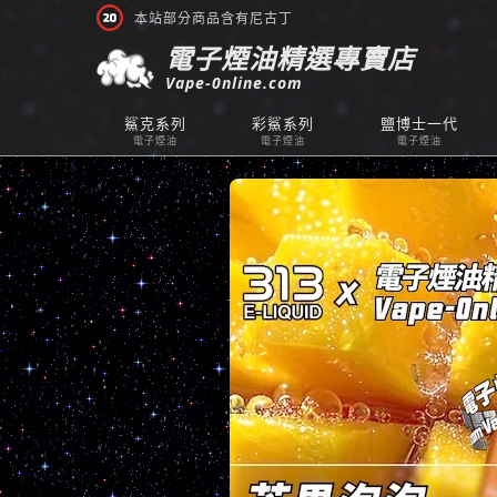
本站部分商品含有尼古丁
電子煙油精選專賣店
Vape-0nline.com
鯊克系列
彩鯊系列
鹽博士一代
電子煙油
電子煙油
電子煙油