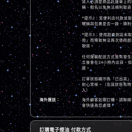
貨人必須是商品託運單上的
稱、假名以免無法順利取貨
*提示2：至便利店付款並
暱稱與包裹是否一致，順利
*提示3：使用超商到店未
用」而導致無法再次使用超
取貨。
任何運輸配送方式皆有發生
立後會在24小時內出貨，
遲。
訂單狀態顯示為「已出貨」
耐心等候。（出貨狀態有時
入）
海外運送：
海外顧客如需訂購，請聯絡
會快速為您處理。
訂購電子煙油 付款方式