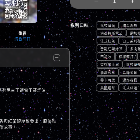


系列口味：
荔枝薄荷
甜瓜派對
後調
洪都拉斯雪茄
尼加
清香回甘
法式紅茶
白日茉莉
普羅旺斯綠茶
多肉
西瓜冰
檸檬蘇打
蜜桃威士忌
荔枝覆
西部菸草
巨峰葡萄
零卡可樂
濃郁柑橘
美國煙草
法式紅酒
泡數字系列尼古丁鹽電子菸煙油
香與紅茶醇厚散發出一股優雅
倫故事。