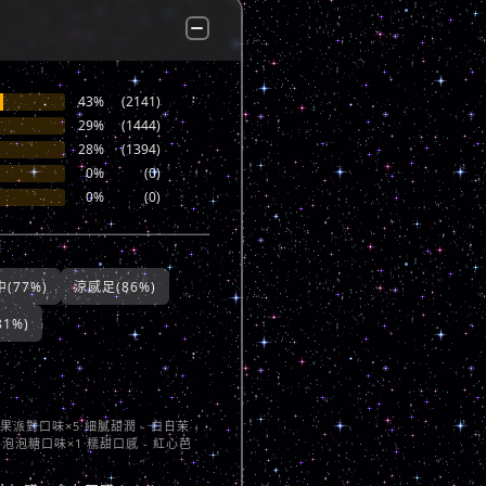
43%
(2141)
29%
(1444)
28%
(1394)
0%
(0)
0%
(0)
(77%)
涼感足(86%)
1%)
莓果派對口味×5 細膩甜潤 - 白日茉
 泡泡糖口味×1 糯甜口感 - 紅心芭