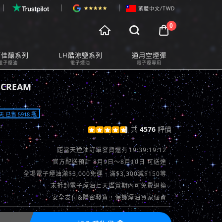
繁體中文/TWD
0



物車預覽
師佳釀系列
LH酷涼鹽系列
通用空煙彈
t Preview
電子煙油
電子煙油
電子煙專用
CREAM
 已售 5918 瓶
共
4576
評價





查看評價 >>
19:39:16:96
距當天煙油訂單發貨還有
官方配送預計 8月9日～8月10日 可送達
全場電子煙油滿$3,000免運、滿$3,300減$150等
未拆封電子煙油七天鑑賞期內可免費退換
安全支付&隱密發貨，保護煙油買家個資