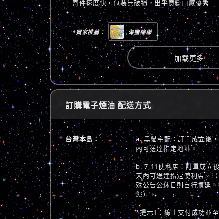
寄件速度快，包裝無破損，出乎意料口感優秀
*買家推薦：
海鹽檸檬
加载更多
訂購電子煙油 配送方式
台灣本島：
a. 黑貓宅配：訂單成立後
內可送達指定地址。
b. 7-11便利店：訂單成
天內可送達指定便利店。（
殊公告公休日則自行順延。
您）。
*提示1：線上支付成功並