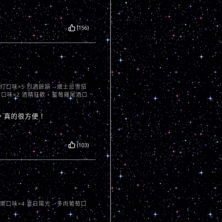
(156)
蘇打口味×5 烈酒餘韻 - 威士忌雪茄
茶口味×2 酒精狂歡 - 藍莓雞尾酒口
，真的很方便！
(103)
芭樂口味×4 夏日陽光 - 多肉葡萄口