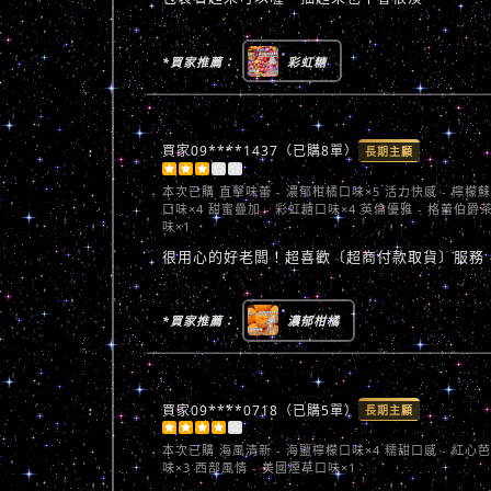
*買家推薦：
彩虹糖
買家09****1437（已購8單）
長期主顧





本次已購
直擊味蕾 - 濃郁柑橘口味×5 活力快感 - 檸檬
口味×4 甜蜜疊加 - 彩虹糖口味×4 英倫優雅 - 格蕾伯爵
味×1
很用心的好老闆！超喜歡〔超商付款取貨〕服務
*買家推薦：
濃郁柑橘
買家09****0718（已購5單）
長期主顧





本次已購
海風清新 - 海鹽檸檬口味×4 糯甜口感 - 紅心
味×3 西部風情 - 美國煙草口味×1