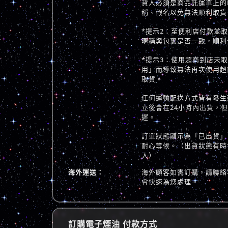
貨人必須是商品託運單上的
稱、假名以免無法順利取貨
*提示2：至便利店付款並
暱稱與包裹是否一致，順利
*提示3：使用超商到店未
用」而導致無法再次使用超
取貨。
任何運輸配送方式皆有發生
立後會在24小時內出貨，
遲。
訂單狀態顯示為「已出貨」
耐心等候。（出貨狀態有時
入）
海外運送：
海外顧客如需訂購，請聯絡
會快速為您處理。
訂購電子煙油 付款方式