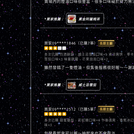
賣場內的煙油口味很豐富，很多口味礙於財力無
*買家推薦：
黃金阿薩姆茶
買家09****1846（已購7單）
長期主顧





本次已購
烈酒餘韻 - 威士忌雪茄口味×5 清涼爽快 - 零
雪茄口味×3 味蕾跳躍 - 芒果泡泡口味×2
雖然發錯了一隻煙油，但售後服務很好喔～～謝
*買家推薦：
威士忌雪茄
買家09****2512（已購5單）
長期主顧





本次已購
甜蜜疊加 - 彩虹糖口味×4 午後清爽 - 香蕉冰
味×3
包裝看起來可以喔～抽起來也不會很淡