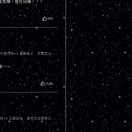
法加購，會在回購！！！
(91)
卡可樂口味×3 優雅紳士 - 尼加拉瓜
謝～～
(120)
口味×4 沉穩品味 - 維吉尼亞煙草口