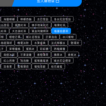
加入購物袋

海鹽檸檬
檸檬西柚
古巴雪茄
多米尼加雪茄
拉瓜雪茄
錫蘭紅茶
佛手柑茉莉花
莓果紅茶
花紅茶
大吉嶺紅茶
黃金阿薩姆茶
格蕾伯爵茶
葡萄
橙橙芒果
威士忌雪茄
芒果泡泡
冰川葡萄
南極薄荷
莓果派對
水果盛典
法式檸檬派
野薄荷
盆子
草莓優格
蜜桃冰
彩虹糖
西柚蜂蜜
南極冰泉
芒果菠蘿
香橙薄荷
蘋果冰
香蕉冰
紅心芭樂
泡泡糖
藍莓雞尾酒
維吉尼亞煙草
百香果
藍莓薄荷
葡萄雪碧
桂花蜂蜜