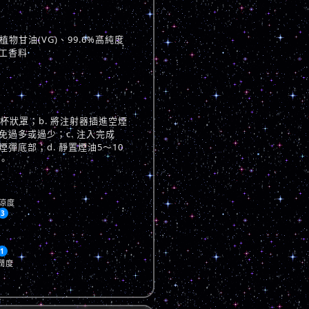
物甘油(VG)、99.6%高純度
工香料
與杯狀罩；b. 將注射器插進空煙
過多或過少；c. 注入完成
彈底部；d. 靜置煙油5～10
。
涼度
3
1
潤度