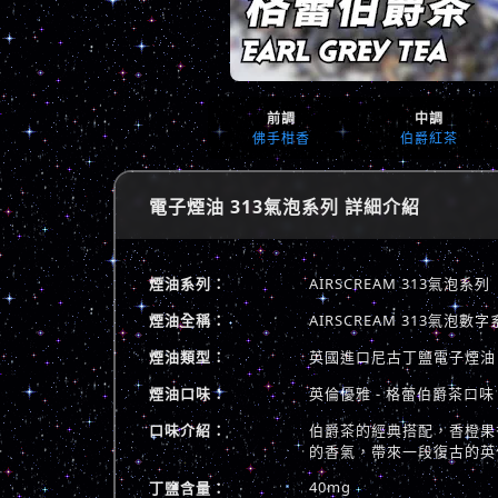
前調
中調
佛手柑香
伯爵紅茶
電子煙油 313氣泡系列 詳細介紹
煙油系列：
AIRSCREAM 313氣泡系列
煙油全稱：
AIRSCREAM 313氣
煙油類型：
英國進口尼古丁鹽電子煙油
煙油口味：
英倫優雅 - 格蕾伯爵茶口味
口味介紹：
伯爵茶的經典搭配，香橙果
的香氣，帶來一段復古的英
40mg
丁鹽含量：