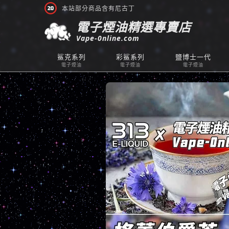
本站部分商品含有尼古丁
電子煙油精選專賣店
Vape-0nline.com
鯊克系列
彩鯊系列
鹽博士一代
電子煙油
電子煙油
電子煙油