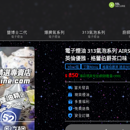
購
鹽博士二代
爆脾氣系列
313氣泡系列
廚
Car
電子煙油
電子煙油
電子煙油
電子煙油 313氣泡系列 AIRS
英倫優雅 - 格蕾伯爵茶口味
30ml/瓶
丁鹽40mg
格蕾伯爵茶 過去30天
850
$
庫存現貨充足(剩餘數量>999)

當天發貨

現貨煙油

多重福利

免費退換

安全訂購