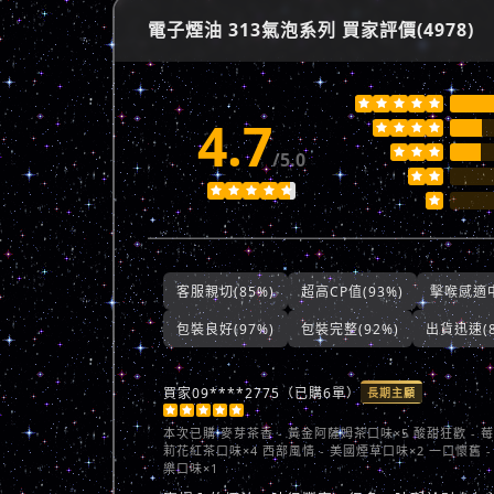
電子煙油 313氣泡系列 買家評價(4978)





4.7







/5.0








客服親切(85%)
超高CP值(93%)
擊喉感適中
包裝良好(97%)
包裝完整(92%)
出貨迅速(8
買家09****2775（已購6單）
長期主顧





本次已購
麥芽茶香 - 黃金阿薩姆茶口味×5 酸甜狂歡 - 
莉花紅茶口味×4 西部風情 - 美國煙草口味×2 一口懷舊 -
樂口味×1