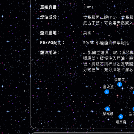
30mL
單瓶容量：
煙油成分：
食品級丙二醇(PG)、食品級植
尼古丁鹽、可食用天然或人
煙油產地：
英國
PG/VG配比：
50/50 小煙煙油標準配比
煙油用法：
a. 拆開空煙彈，取出濾芯
彈底部，緩慢注入煙油，避免
後，將濾芯與杯狀罩安裝回煙
分鐘左右，充分滲透至濾芯
濃郁度
2
層次感
冰
3
3
擊喉感
甜
4
還原度