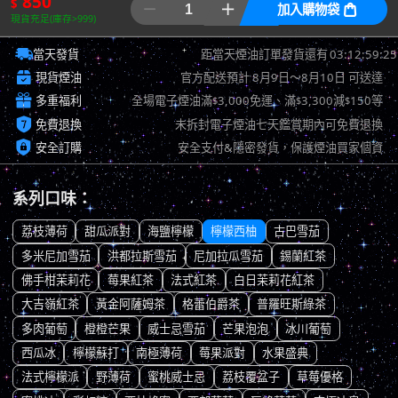
850
$


加入購物袋

現貨充足(庫存>999)

03:12:58:24
當天發貨
距當天煙油訂單發貨還有

現貨煙油
官方配送預計
8月9日～8月10日
可送達

多重福利
全場電子煙油滿
3,000免運、滿
3,300減
150等
$
$
$

免費退換
未拆封電子煙油七天鑑賞期內可免費退換

安全訂購
安全支付&隱密發貨，保護煙油買家個資
系列口味：
荔枝薄荷
甜瓜派對
海鹽檸檬
檸檬西柚
古巴雪茄
多米尼加雪茄
洪都拉斯雪茄
尼加拉瓜雪茄
錫蘭紅茶
佛手柑茉莉花
莓果紅茶
法式紅茶
白日茉莉花紅茶
大吉嶺紅茶
黃金阿薩姆茶
格蕾伯爵茶
普羅旺斯綠茶
多肉葡萄
橙橙芒果
威士忌雪茄
芒果泡泡
冰川葡萄
西瓜冰
檸檬蘇打
南極薄荷
莓果派對
水果盛典
法式檸檬派
野薄荷
蜜桃威士忌
荔枝覆盆子
草莓優格