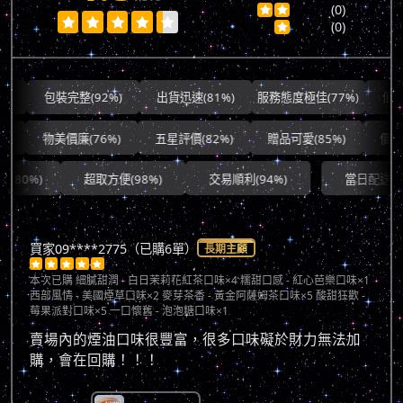
(0)







(0)

包裝完整(92%)
出貨迅速(81%)
服務態度極佳(77%)
值得信賴(8
物美價廉(76%)
五星評價(82%)
贈品可愛(85%)
價格平實(
超取方便(98%)
交易順利(94%)
當日配送(74%)
買家09****2775（已購6單）
長期主顧





本次已購
細膩甜潤 - 白日茉莉花紅茶口味×4 糯甜口感 - 紅心芭樂口味×1
西部風情 - 美國煙草口味×2 麥芽茶香 - 黃金阿薩姆茶口味×5 酸甜狂歡 -
莓果派對口味×5 一口懷舊 - 泡泡糖口味×1
賣場內的煙油口味很豐富，很多口味礙於財力無法加
購，會在回購！！！