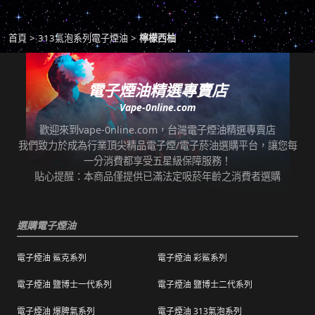
取貨。
商品若有任何瑕疵問題，請拍照/錄影並聯絡本
*提示2：至便利店付款並取貨者，請確認您提
首頁
313氣泡系列電子煙油
檸檬西柚
站客服，以利於退/換貨保固處理。
交訂單時的暱稱與包裹是否一致，順利付款後
即可取貨。
七天鑑賞期內有任何非人為問題，可免費退/換
貨。超過七天鑑賞期後若要退/換全新未拆封非
電子煙油精選專賣店
*提示3：使用超商到店未取貨者，或會影響
瑕疵商品，將收取總金額的20%服務費，並需
Vape-0nline.com
「超商取貨信用」而導致無法再次使用超商取
自行承擔來回運費。
貨服務，請顧客及時前往取貨。
歡迎來到vape-0nline.com，台灣電子煙油精選專賣店
本站所有商品在運送途中均有可能因為壓力改
我們致力於成為行業頂尖精品電子煙/電子菸油選購平台，讓您每
任何運輸配送方式皆有發生延誤之可能，我們
變而造成滲漏問題，如發現滲漏，請拍照/錄影
一分消費都享受五星級保障服務！
保證訂單成立後會在24小時內出貨，但無法保
並聯絡客服進行免費退換。有其他疑慮請聯絡
貼心提醒：本商品僅提供已滿法定吸菸年齡之消費者選購
證物流配送零機率延遲。
客服。
訂單狀態顯示為「已出貨」，代表已經包裝完
退（換）貨商品必須為全新狀態且完整包裝（
成寄出，請耐心等候。（出貨狀態有時會因系
選購電子煙油
包含商品、附件、包裝、紙箱及購品、贈品等
統更新時間，會有所出入）
之完整性 ）不得有刮傷、髒污。
電子煙油 鯊克系列
電子煙油 彩鯊系列
海外運送：
海外顧客如需訂購，請聯絡客服中心協助海外
退換貨商品需包裝妥當，切勿直接於商品原包
配送，我們會快速為您處理。
電子煙油 鹽博士一代系列
電子煙油 鹽博士二代系列
裝上黏貼紙張或書寫文字。
電子煙油 爆脾氣系列
電子煙油 313氣泡系列
購買之商品若符合促銷活動（ 如滿減、免運等