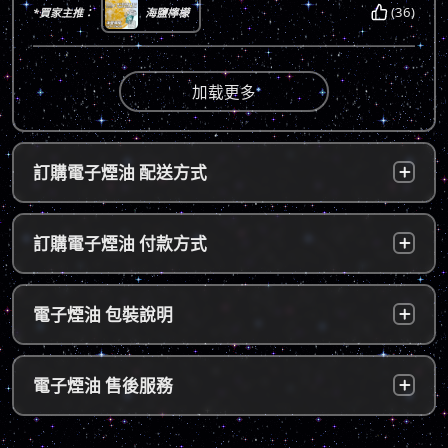
(36)
*買家主推：
海鹽檸檬
加载更多
訂購電子煙油 配送方式
台灣本島：
a. 黑貓宅配：訂單成立後，24小時內寄出，2
訂購電子煙油 付款方式
～5個工作天內可送達指定地址。
b. 7-11便利店：訂單成立後，24小時內寄出，
貨到付款：
使用貨到付款方式只需於配達貨物時，將訂單
電子煙油 包裝說明
2～5個工作天內可送達指定便利店。（ 如遇休
款項以新台幣現金的方式繳款，即可完成付
息日、國定假日，或特殊公告公休日則自行順
款。
延。遇異常出貨情況，將另外通知您）。
隱密包裝：
由於台灣法律政策原因，包裝上不會註明內容
超商付款：
訂單送達門市後，會寄送簡訊通知取貨，請至
電子煙油 售後服務
物，謝謝理解。
*提示1：線上支付成功並至便利店取貨者須核
超商告知門市人員您訂購時所填寫的聯絡電話
對證件，取貨人必須是商品託運單上的收件
後三碼，並付款取貨。
人，收件人請勿使用暱稱、假名以免無法順利
退換貨原則
包裹拆封請全程錄影，已確保雙方權益。