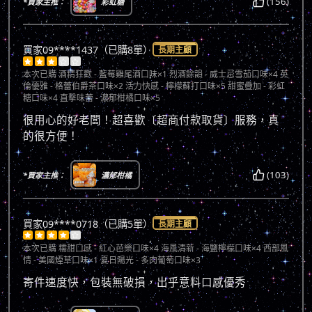
(156)
*買家主推：
彩虹糖
買家09****1437（已購8單）
長期主顧





本次已購
酒精狂歡 - 藍莓雞尾酒口味×1 烈酒餘韻 - 威士忌雪茄口味×4 英
倫優雅 - 格蕾伯爵茶口味×2 活力快感 - 檸檬蘇打口味×5 甜蜜疊加 - 彩虹
糖口味×4 直擊味蕾 - 濃郁柑橘口味×5
很用心的好老闆！超喜歡〔超商付款取貨〕服務，真
的很方便！
(103)
*買家主推：
濃郁柑橘
買家09****0718（已購5單）
長期主顧





本次已購
糯甜口感 - 紅心芭樂口味×4 海風清新 - 海鹽檸檬口味×4 西部風
情 - 美國煙草口味×1 夏日陽光 - 多肉葡萄口味×3
寄件速度快，包裝無破損，出乎意料口感優秀