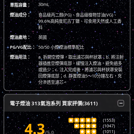
30mL
單瓶容量：
煙油成分：
食品級丙二醇(PG)、食品級植物甘油(VG)、
99.6%高純度尼古丁鹽、可食用天然或人工香
料
煙油產地：
英國
PG/VG配比：
50/50 小煙煙油標準配比
煙油用法：
a. 拆開空煙彈，取出濾芯與杯狀罩；b. 將注射
器插進空煙彈底部，緩慢注入煙油，避免過多
或過少；c. 注入完成後，將濾芯與杯狀罩安裝
回煙彈底部；d. 靜置煙油5～10分鐘左右，充
分滲透至濾芯。
電子煙油 313氣泡系列 買家評價(3611)
(1553)





4.3
(1047)




(1011)
/5.0


