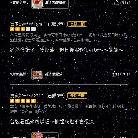
(91)
*買家主推：
黃金阿薩姆茶
買家09****1846（已購7單）
長期主顧





本次已購
清涼爽快 - 零卡可樂口味×3 優雅紳士 - 尼加拉瓜雪茄口味×3 烈
酒餘韻 - 威士忌雪茄口味×5 味蕾跳躍 - 芒果泡泡口味×2
雖然發錯了一隻煙油，但售後服務很好喔～～謝謝～
～
(120)
*買家主推：
威士忌雪茄
買家09****2512（已購5單）
長期主顧





本次已購
午後清爽 - 香蕉冰口味×4 甜蜜疊加 - 彩虹糖口味×4 沉穩品味 -
維吉尼亞煙草口味×3
包裝看起來可以喔～抽起來也不會很淡