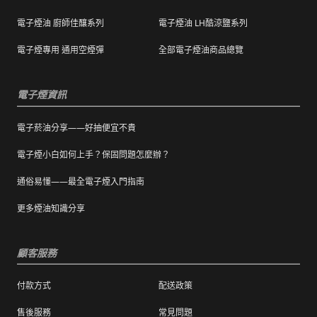
），退換貨時則需整筆交易一起退換貨。
電子煙油 廚師佳釀系列
電子煙油 LH酷涼鹽系列
本站商品屬於食品類，基於安全衛生考量，除
電子煙專用 通用空煙彈
全部電子煙油商品總覽
有非人為造成的破壞、損毀或不完整的商品瑕
疵外，一經拆封，恕不接受退/換貨。
電子煙資訊
電子菸油分享——好抽便宜不貴
電子煙小白如何上手？保固問題怎麼辦？
通俗易懂——最全電子煙入門指南
更多煙油知識分享
顧客服務
付款方式
配送政策
售後服務
常見問題