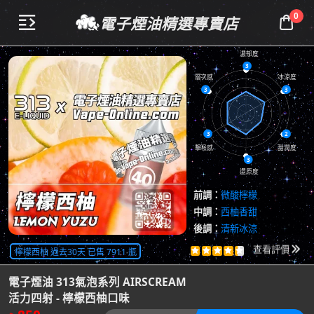
0
電子煙油精選專賣店


濃郁度
3
層次感
冰涼度
3
3
3
2
擊喉感
甜潤度
3
還原度
前調：
微酸檸檬
中調：
西柚香甜
後調：
清新冰涼
共
3209
評價
檸檬西柚 過去30天 已售 7911 瓶





查看評價

電子煙油 313氣泡系列 AIRSCREAM
活力四射 - 檸檬西柚口味