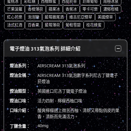
蜜桃冰
彩虹糖
西柚蜂蜜
西部菸草
巨峰葡萄
南極冰泉
芒果菠蘿
香橙薄荷
蘋果冰
香蕉冰
零卡可樂
濃郁柑橘
紅心芭樂
泡泡糖
藍莓雞尾酒
維吉尼亞煙草
美國煙草
法式紅酒
百香果
藍莓薄荷
葡萄雪碧
桂花蜂蜜
電子煙油 313氣泡系列 詳細介紹
煙油系列：
AIRSCREAM 313氣泡系列
煙油全稱：
AIRSCREAM 313氣泡數字系列尼古丁鹽電子
菸煙油
煙油類型：
英國進口尼古丁鹽電子煙油
煙油口味：
活力四射 - 檸檬西柚口味
口味介紹：
酸爽檸檬遇上微苦西柚，清新又帶點俏皮的果
香，清新而充滿活力。
40mg
丁鹽含量：