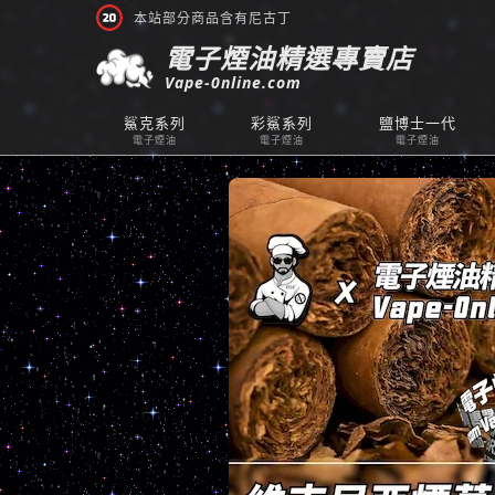
本站部分商品含有尼古丁
電子煙油精選專賣店
Vape-0nline.com
鯊克系列
彩鯊系列
鹽博士一代
電子煙油
電子煙油
電子煙油