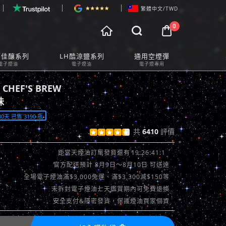
繁體中文/TWD
0



物車預覽
師佳釀系列
LH酷涼鹽系列
通用空煙彈
t Preview
電子煙油
電子煙油
電子煙專用
HEF'S BREW
味
天 已售 3190 瓶
共
6410
評價





查看評價 >>
19:26:38:11
距當天煙油訂單發貨還有
官方配送預計 8月9日～8月10日 可送達
全場電子煙油滿$3,000免運、滿$3,300減$150等
未拆封電子煙油七天鑑賞期內可免費退換
安全支付&隱密發貨，保護煙油買家個資