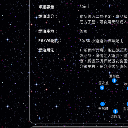
30mL
單瓶容量：
煙油成分：
食品級丙二醇(PG)、食品級植
尼古丁鹽、可食用天然或人
煙油產地：
美國
PG/VG配比：
50/50 小煙煙油標準配比
煙油用法：
a. 拆開空煙彈，取出濾芯
彈底部，緩慢注入煙油，避免
後，將濾芯與杯狀罩安裝回煙
分鐘左右，充分滲透至濾芯
濃郁度
4
層次感
冰
4
5
擊喉感
甜
3
還原度