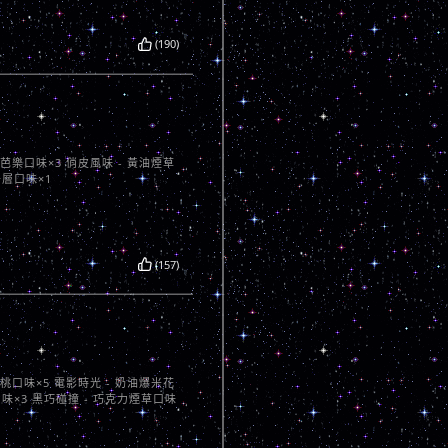
(190)
心芭樂口味×3 俏皮風味 - 黃油煙草
千層口味×1
(157)
蜜桃口味×5 電影時光 - 奶油爆米花
口味×3 黑巧碰撞 - 巧克力煙草口味