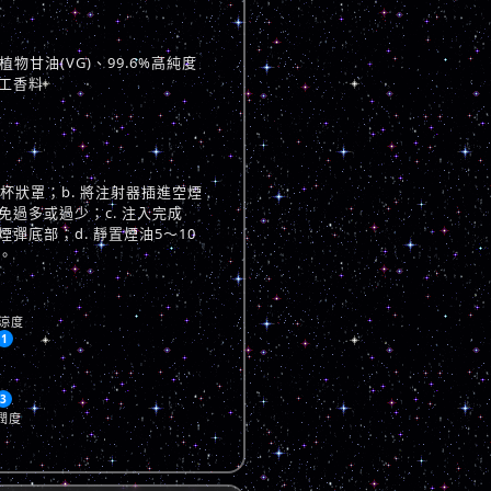
物甘油(VG)、99.6%高純度
工香料
與杯狀罩；b. 將注射器插進空煙
過多或過少；c. 注入完成
彈底部；d. 靜置煙油5～10
。
涼度
1
3
潤度