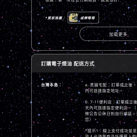
*買家推薦：
咸檸莓莓
加载更多
訂購電子煙油 配送方式
台灣本島：
a. 黑貓宅配：訂單成立後
內可送達指定地址。
b. 7-11便利店：訂單成
天內可送達指定便利店。（
殊公告公休日則自行順延。
您）。
*提示1：線上支付成功並
貨人必須是商品託運單上的