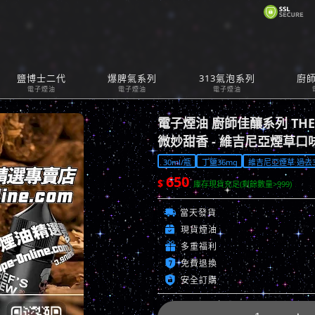
購
鹽博士二代
爆脾氣系列
313氣泡系列
廚
Car
電子煙油
電子煙油
電子煙油
電子煙油 廚師佳釀系列 THE C
微妙甜香 - 維吉尼亞煙草口
30ml/瓶
丁鹽36mg
維吉尼亞煙草 過去30
650
$
庫存現貨充足(剩餘數量>999)

當天發貨

現貨煙油

多重福利

免費退換

安全訂購