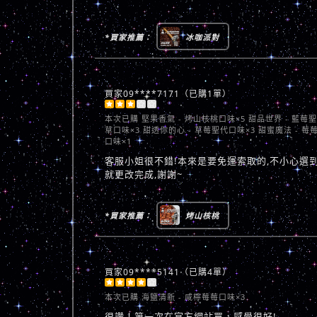
*買家推薦：
冰咖派對
買家09****7171（已購1單）





本次已購
堅果香氣 - 烤山核桃口味×5 甜品世界 - 藍莓
草口味×3 甜透你的心 - 草莓聖代口味×3 甜蜜魔法 - 莓
口味×1
客服小姐很不錯!本來是要免運索取的,不小心選到
就更改完成,謝謝~
*買家推薦：
烤山核桃
買家09****5141（已購4單）





本次已購
海鹽清新 - 咸檸莓莓口味×3
很讚！第一次在官方網站買，感覺很好!