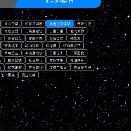
加入購物袋

紅心芭樂
檸檬草誘惑
維吉尼亞煙草
莓莓快感
冰咖派對
芒果菠蘿塔
三重芒果
葡汽派對
冰
夏日西瓜
零度可樂
莓莓蛋糕
蘋果派
酒香椰子
烤山核桃
檸檬塔
奶油爆米花
草莓奶昔
冰淇淋汽水
芒果芝士
芒果聖代
朵
蜂糖鬆餅
藍莓聖代
焦糖煙草
黃油煙草
醬
藍莓果醬
芒果蜜桃
檸檬百香果
奇異果千層
芝士蛋糕
提拉米蘇