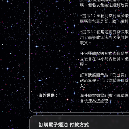
稱、假名以免無法順利取貨
*提示2：至便利店付款並
暱稱與包裹是否一致，順利
*提示3：使用超商到店未
用」而導致無法再次使用超
取貨。
任何運輸配送方式皆有發生
立後會在24小時內出貨，
遲。
訂單狀態顯示為「已出貨」
耐心等候。（出貨狀態有時
入）
海外運送：
海外顧客如需訂購，請聯絡
會快速為您處理。
訂購電子煙油 付款方式