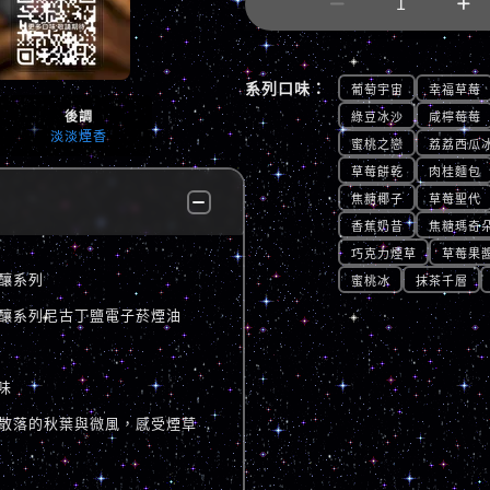


系列口味：
葡萄宇宙
幸福草莓
後調
綠豆冰沙
咸檸莓莓
淡淡煙香
蜜桃之戀
荔荔西瓜
草莓餅乾
肉桂麵包
焦糖椰子
草莓聖代
香蕉奶昔
焦糖瑪奇
巧克力煙草
草莓果
師佳釀系列
蜜桃冰
抹茶千層
 廚師佳釀系列尼古丁鹽電子菸煙油
味
散落的秋葉與微風，感受煙草