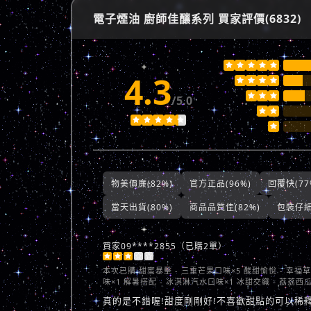
電子煙油 廚師佳釀系列 買家評價(6832)





4.3







/5.0








物美價廉(82%)
官方正品(96%)
回覆快(77
當天出貨(80%)
商品品質佳(82%)
包裝仔細(
買家09****2855（已購2單）





本次已購
甜蜜暴擊 - 三重芒果口味×5 酸甜愉悅 - 幸福
味×1 解暑搭配 - 冰淇淋汽水口味×1 冰甜交織 - 荔荔西
真的是不錯喔!甜度剛剛好!不喜歡甜點的可以稀釋