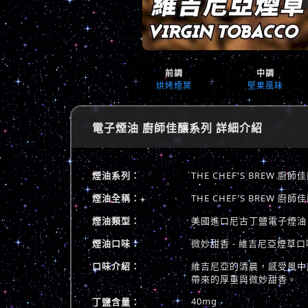
前調
中調
烘烤煙葉
堅果風味
電子煙油 廚師佳釀系列 詳細介紹
煙油系列：
THE CHEF'S BREW 廚
煙油全稱：
THE CHEF'S BREW
煙油類型：
美國進口尼古丁鹽電子煙油
煙油口味：
微妙甜香 - 維吉尼亞煙草口
口味介紹：
維吉尼亞的清晨，感受風中
帶來的厚重與微妙甜香。
40mg
丁鹽含量：