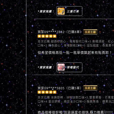
*買家推薦：
三重芒果
買家09****2882（已購8單）
長期主顧





本次已購
甜透你的心 - 草莓聖代口味×5 軟糯清甜 - 紅
口味×2 粉色甜心 - 草莓餅乾口味×1 溢出甜蜜 - 奇異果
但希望價格再低一點一瓶單價算起來有點貴耶！
*買家推薦：
草莓聖代
買家09****5805（已購5單）
長期主顧





本次已購
冰爽提神 - 冰咖派對口味×5 雙重果香 - 芒果
口味×4 夏日舒爽 - 綠豆冰沙口味×3 酥脆焦香 - 蘋果派
×3
商品很棒很好喝!到貨速度也很快,極力推薦!!!!!!!