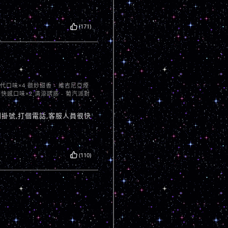
(171)
聖代口味×4 微妙甜香 - 維吉尼亞煙
莓快感口味×2 清涼誘惑 - 葡汽派對
掛號,打個電話,客服人員很快
(110)