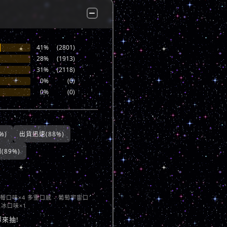
41%
(2801)
28%
(1913)
31%
(2118)
0%
(0)
0%
(0)
%)
出貨迅速(88%)
89%)
草莓口味×4 多重口感 - 葡萄宇宙口
瓜冰口味×1
來抽!