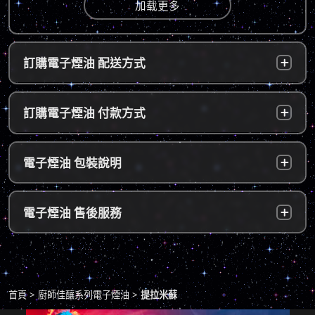
加载更多
訂購電子煙油 配送方式
台灣本島：
a. 黑貓宅配：訂單成立後，24小時內寄出，2
訂購電子煙油 付款方式
～5個工作天內可送達指定地址。
b. 7-11便利店：訂單成立後，24小時內寄出，
貨到付款：
使用貨到付款方式只需於配達貨物時，將訂單
電子煙油 包裝說明
2～5個工作天內可送達指定便利店。（ 如遇休
款項以新台幣現金的方式繳款，即可完成付
息日、國定假日，或特殊公告公休日則自行順
款。
延。遇異常出貨情況，將另外通知您）。
隱密包裝：
由於台灣法律政策原因，包裝上不會註明內容
超商付款：
訂單送達門市後，會寄送簡訊通知取貨，請至
電子煙油 售後服務
物，謝謝理解。
*提示1：線上支付成功並至便利店取貨者須核
超商告知門市人員您訂購時所填寫的聯絡電話
對證件，取貨人必須是商品託運單上的收件
後三碼，並付款取貨。
人，收件人請勿使用暱稱、假名以免無法順利
退換貨原則
包裹拆封請全程錄影，已確保雙方權益。
取貨。
商品若有任何瑕疵問題，請拍照/錄影並聯絡本
*提示2：至便利店付款並取貨者，請確認您提
首頁
廚師佳釀系列電子煙油
提拉米蘇
站客服，以利於退/換貨保固處理。
交訂單時的暱稱與包裹是否一致，順利付款後