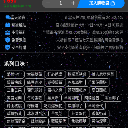
650
$


加入購物袋

現貨充足(庫存>999)

20:42:21:20
當天發貨
距當天煙油訂單發貨還有

現貨煙油
官方配送預計
8月13日～8月14日
可送達

多重福利
全場電子煙油滿
3,000免運、滿
3,300減
150等
$
$
$

免費退換
未拆封電子煙油七天鑑賞期內可免費退換

安全訂購
安全支付&隱密發貨，保護煙油買家個資
系列口味：
葡萄宇宙
幸福草莓
紅心芭樂
檸檬草誘惑
維吉尼亞煙草
莓莓快感
綠豆冰沙
咸檸莓莓
冰咖派對
芒果菠蘿塔
三重芒果
葡汽派對
蜜桃之戀
荔荔西瓜冰
夏日西瓜
零度可樂
莓莓蛋糕
蘋果派
草莓餅乾
肉桂麵包
酒香椰子
烤山核桃
檸檬塔
奶油爆米花
焦糖椰子
草莓聖代
草莓奶昔
冰淇淋汽水
芒果芝士
芒果聖代
香蕉奶昔
焦糖瑪奇朵
蜂糖鬆餅
藍莓聖代
焦糖煙草
黃油煙草