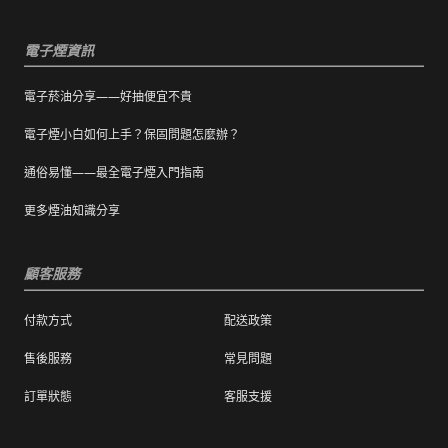
疵外，一經拆封，恕不接受退/換貨。
電子煙資訊
電子菸油分享——好抽便宜不貴
電子煙小白如何上手？保固問題怎麼辦？
通俗易懂——最全電子煙入門指南
更多煙油知識分享
顧客服務
付款方式
配送政策
售後服務
常見問題
訂單狀態
客服支援