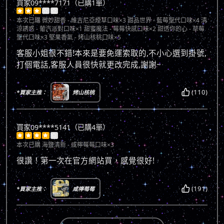
買家09****7171（已購1單）





本次已購
微妙甜香 - 維吉尼亞煙草口味×3 甜品世界 - 藍莓聖代口味×4 清
涼誘惑 - 葡汽派對口味×1 甜蜜魔法 - 莓莓快感口味×2 甜透你的心 - 草莓
聖代口味×3 堅果香氣 - 烤山核桃口味×5
客服小姐很不錯!本來是要免運索取的,不小心選到掛號,
打個電話,客服人員很快就更改完成,謝謝~
(110)
*買家主推：
烤山核桃
買家09****5141（已購4單）





本次已購
海鹽清新 - 咸檸莓莓口味×3
很讚！第一次在官方網站買，感覺很好!
(191)
*買家主推：
咸檸莓莓