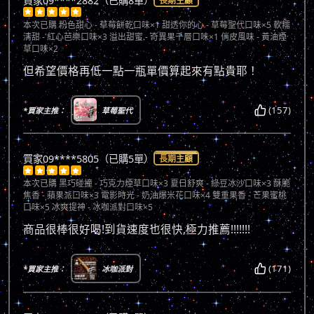
買家09****2882（已購8單）
長期主顧





本次已購
粉色甜心 - 草莓餅乾口味×1 甜透你的心 - 草莓聖代口味×5 軟糯
清甜 - 紅心芭樂口味×3 溢出甜蜜 - 奇異果千層口味×1 俏皮風味 - 黃油煙
草口味×2
但希望價格再低一點一瓶單價算起來有點貴耶！
(157)
*買家主推：
草莓聖代
買家09****5805（已購5單）
長期主顧





本次已購
黑巧碰撞 - 巧克力煙草口味×3 夏日舒爽 - 綠豆冰沙口味×3 酥脆
焦香 - 蘋果派口味×3 電影時光 - 奶油爆米花口味×4 雙重果香 - 芒果蜜桃
口味×5 冰爽提神 - 冰咖派對口味×5
商品很棒很好喝!到貨速度也很快,極力推薦!!!!!!!
(171)
*買家主推：
冰咖派對