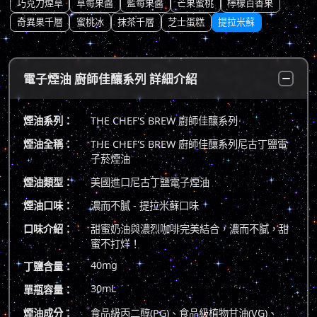
巧克力煙草
草莓果醬
藍莓果醬
芒果蜜桃
檸檬百香果
奇異果千層
蜜桃冰
抹茶千層
芝士蛋糕
提拉米蘇
電子煙油 廚師佳釀系列 詳細介紹
煙油系列：
THE CHEF'S BREW 廚師佳釀系列
煙油全稱：
THE CHEF'S BREW 廚師佳釀系列尼古丁鹽電
子菸煙油
煙油類型：
美國進口尼古丁鹽電子煙油
煙油口味：
濃而不膩 - 提拉米蘇口味
口味介紹：
甜蜜奶油與濃烈咖啡完美結合，濃而不膩，甜
蜜不打烊！
40mg
丁鹽含量：
30mL
單瓶容量：
煙油成分：
食品級丙二醇(PG)、食品級植物甘油(VG)、