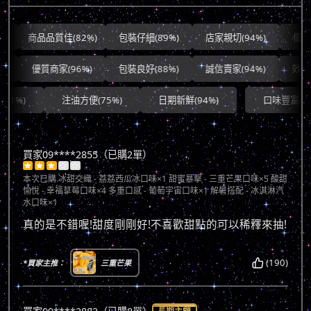
商品品質佳(82%)
包裝仔細(89%)
店家親切(94%)
價錢合理(8
優質商家(96%)
包裝良好(88%)
誠信賣家(94%)
效率極佳
注油方便(75%)
日期新鮮(94%)
口味豐富(83%)
買家09****2855（已購2單）





本次已購
冰甜交織 - 荔荔西瓜冰口味×1 甜蜜暴擊 - 三重芒果口味×5 酸甜
愉悅 - 幸福草莓口味×4 多重口感 - 葡萄宇宙口味×1 解暑搭配 - 冰淇淋汽
水口味×1
真的是不錯喔!甜度剛剛好!不喜歡甜點的可以稀釋來抽!
(190)
*買家主推：
三重芒果