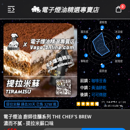
0
電子煙油精選專賣店


濃郁度
5
層次感
冰涼度
4
1
2
3
擊喉感
甜潤度
3
還原度
前調：
咖啡豆香
中調：
黃油餅乾
後調：
可可微甜
共
12947
評價
提拉米蘇 過去30天 已售 3298 瓶





查看評價

電子煙油 廚師佳釀系列 THE CHEF'S BREW
濃而不膩 - 提拉米蘇口味