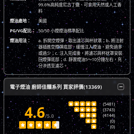
99.6%高純度尼古丁鹽、可食用天然或人工香
料
煙油產地：
美國
PG/VG配比：
50/50 小煙煙油標準配比
煙油用法：
a. 拆開空煙彈，取出濾芯與杯狀罩；b. 將注射
器插進空煙彈底部，緩慢注入煙油，避免過多
或過少；c. 注入完成後，將濾芯與杯狀罩安裝
回煙彈底部；d. 靜置煙油5～10分鐘左右，充
分滲透至濾芯。
電子煙油 廚師佳釀系列 買家評價(13369)
(5481)





4.6
(3743)




(4144)
/5.0



(0)







(0)
