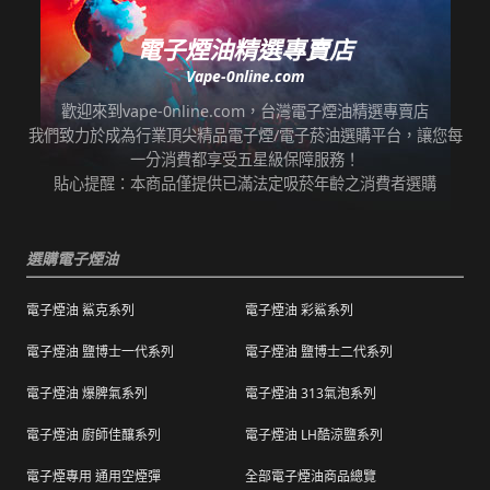
即可取貨。
七天鑑賞期內有任何非人為問題，可免費退/換
貨。超過七天鑑賞期後若要退/換全新未拆封非
電子煙油精選專賣店
*提示3：使用超商到店未取貨者，或會影響
瑕疵商品，將收取總金額的20%服務費，並需
Vape-0nline.com
「超商取貨信用」而導致無法再次使用超商取
自行承擔來回運費。
貨服務，請顧客及時前往取貨。
歡迎來到vape-0nline.com，台灣電子煙油精選專賣店
本站所有商品在運送途中均有可能因為壓力改
我們致力於成為行業頂尖精品電子煙/電子菸油選購平台，讓您每
任何運輸配送方式皆有發生延誤之可能，我們
變而造成滲漏問題，如發現滲漏，請拍照/錄影
一分消費都享受五星級保障服務！
保證訂單成立後會在24小時內出貨，但無法保
並聯絡客服進行免費退換。有其他疑慮請聯絡
貼心提醒：本商品僅提供已滿法定吸菸年齡之消費者選購
證物流配送零機率延遲。
客服。
訂單狀態顯示為「已出貨」，代表已經包裝完
退（換）貨商品必須為全新狀態且完整包裝（
成寄出，請耐心等候。（出貨狀態有時會因系
選購電子煙油
包含商品、附件、包裝、紙箱及購品、贈品等
統更新時間，會有所出入）
之完整性 ）不得有刮傷、髒污。
電子煙油 鯊克系列
電子煙油 彩鯊系列
海外運送：
海外顧客如需訂購，請聯絡客服中心協助海外
退換貨商品需包裝妥當，切勿直接於商品原包
配送，我們會快速為您處理。
電子煙油 鹽博士一代系列
電子煙油 鹽博士二代系列
裝上黏貼紙張或書寫文字。
電子煙油 爆脾氣系列
電子煙油 313氣泡系列
購買之商品若符合促銷活動（ 如滿減、免運等
），退換貨時則需整筆交易一起退換貨。
電子煙油 廚師佳釀系列
電子煙油 LH酷涼鹽系列
本站商品屬於食品類，基於安全衛生考量，除
電子煙專用 通用空煙彈
全部電子煙油商品總覽
有非人為造成的破壞、損毀或不完整的商品瑕