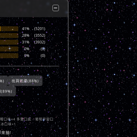
41%
(5201)
28%
(3552)
31%
(3932)
0%
(0)
0%
(0)
%)
出貨迅速(88%)
89%)
草莓口味×4 多重口感 - 葡萄宇宙口
瓜冰口味×1
來抽!