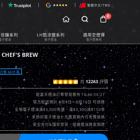
繁體中文/TWD
0



物車預覽
師佳釀系列
LH酷涼鹽系列
通用空煙彈
t Preview
電子煙油
電子煙油
電子煙專用
HEF'S BREW
售 6633 瓶
共
12263
評價





查看評價 >>
19:46:54:41
距當天煙油訂單發貨還有
官方配送預計 8月9日～8月10日 可送達
全場電子煙油滿$3,000免運、滿$3,300減$150等
未拆封電子煙油七天鑑賞期內可免費退換
安全支付&隱密發貨，保護煙油買家個資