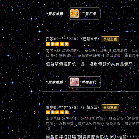
*買家推薦：
三重芒果
買家09****2882（已購8單）
長期主顧





本次已購
甜透你的心 - 草莓聖代口味×5 軟糯清甜 - 紅
口味×2 粉色甜心 - 草莓餅乾口味×1 溢出甜蜜 - 奇異果
但希望價格再低一點一瓶單價算起來有點貴耶！
*買家推薦：
草莓聖代
買家09****5805（已購5單）
長期主顧





本次已購
冰爽提神 - 冰咖派對口味×5 雙重果香 - 芒果
口味×4 夏日舒爽 - 綠豆冰沙口味×3 酥脆焦香 - 蘋果派
×3
商品很棒很好喝!到貨速度也很快,極力推薦!!!!!!!