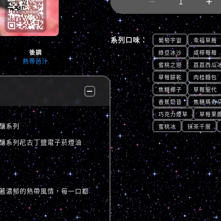


系列口味：
葡萄宇宙
幸福草莓
後調
綠豆冰沙
咸檸莓莓
熱帶芭汁
蜜桃之戀
荔荔西瓜
草莓餅乾
肉桂麵包
焦糖椰子
草莓聖代
香蕉奶昔
焦糖瑪奇
巧克力煙草
草莓果
師佳釀系列
蜜桃冰
抹茶千層
 廚師佳釀系列尼古丁鹽電子菸煙油
著濃郁的熱帶風情，每一口都