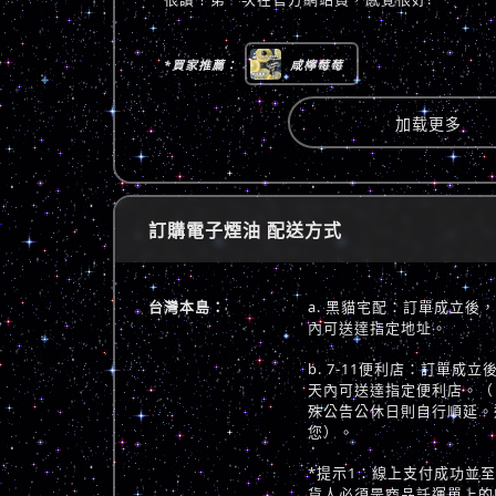
*買家推薦：
咸檸莓莓
加载更多
訂購電子煙油 配送方式
台灣本島：
a. 黑貓宅配：訂單成立後
內可送達指定地址。
b. 7-11便利店：訂單成
天內可送達指定便利店。（
殊公告公休日則自行順延。
您）。
*提示1：線上支付成功並
貨人必須是商品託運單上的