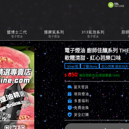
購
鹽博士二代
爆脾氣系列
313氣泡系列
廚
Car
電子煙油
電子煙油
電子煙油
電子煙油 廚師佳釀系列 THE C
軟糯清甜 - 紅心芭樂口味
30ml/瓶
丁鹽36mg
紅心芭樂 過去30天 已
650
$
庫存現貨充足(剩餘數量>999)

當天發貨

現貨煙油

多重福利

免費退換

安全訂購