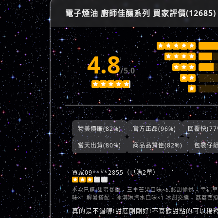
電子煙油 廚師佳釀系列 買家評價(12685)





4.8







/5.0








物美價廉(82%)
官方正品(96%)
回覆快(77
當天出貨(80%)
商品品質佳(82%)
包裝仔細(
買家09****2855（已購2單）





本次已購
甜蜜暴擊 - 三重芒果口味×5 酸甜愉悅 - 幸福
味×1 解暑搭配 - 冰淇淋汽水口味×1 冰甜交織 - 荔荔西
真的是不錯喔!甜度剛剛好!不喜歡甜點的可以稀釋