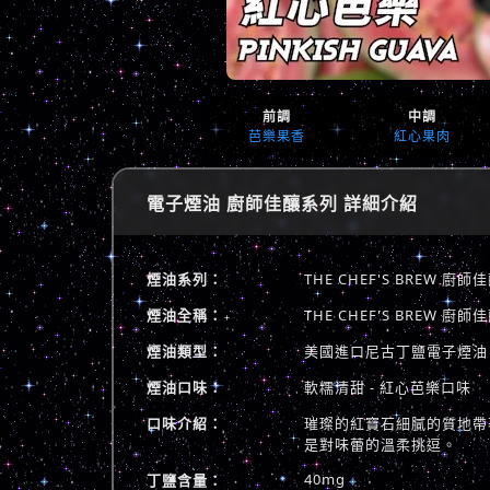
前調
中調
芭樂果香
紅心果肉
電子煙油 廚師佳釀系列 詳細介紹
煙油系列：
THE CHEF'S BREW 廚
煙油全稱：
THE CHEF'S BREW
煙油類型：
美國進口尼古丁鹽電子煙油
煙油口味：
軟糯清甜 - 紅心芭樂口味
口味介紹：
璀璨的紅寶石細膩的質地帶
是對味蕾的溫柔挑逗。
40mg
丁鹽含量：