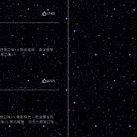
(190)
心芭樂口味×3 俏皮風味 - 黃油煙草
千層口味×1
(157)
蜜桃口味×5 電影時光 - 奶油爆米花
口味×3 黑巧碰撞 - 巧克力煙草口味