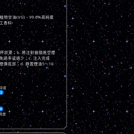
物甘油(VG)、99.6%高純度
工香料
與杯狀罩；b. 將注射器插進空煙
過多或過少；c. 注入完成
彈底部；d. 靜置煙油5～10
。
涼度
2
4
潤度