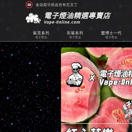
本站部分商品含有尼古丁
電子煙油精選專賣店
Vape-0nline.com
鯊克系列
彩鯊系列
鹽博士一代
電子煙油
電子煙油
電子煙油