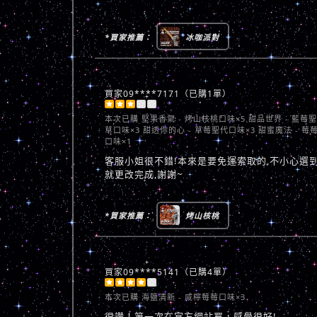
*買家推薦：
冰咖派對
買家09****7171（已購1單）





本次已購
堅果香氣 - 烤山核桃口味×5 甜品世界 - 藍莓
草口味×3 甜透你的心 - 草莓聖代口味×3 甜蜜魔法 - 莓
口味×1
客服小姐很不錯!本來是要免運索取的,不小心選到
就更改完成,謝謝~
*買家推薦：
烤山核桃
買家09****5141（已購4單）





本次已購
海鹽清新 - 咸檸莓莓口味×3
很讚！第一次在官方網站買，感覺很好!