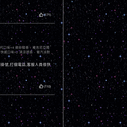
(171)
聖代口味×4 微妙甜香 - 維吉尼亞煙
莓快感口味×2 清涼誘惑 - 葡汽派對
掛號,打個電話,客服人員很快
(110)