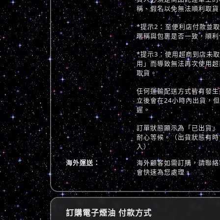
稱、假名以免無法順利取貨
*提示2：至便利店付款並
暱稱與包裹是否一致，順利
*提示3：使用超商到店未
用」而導致無法再次使用超
取貨。
任何運輸配送方式皆有發生
立後會在24小時內出貨，
遲。
訂單狀態顯示為「已出貨」
耐心等候。（出貨狀態有時
入）
海外運送：
海外顧客如需訂購，請聯絡
會快速為您處理。
訂購電子煙油 付款方式