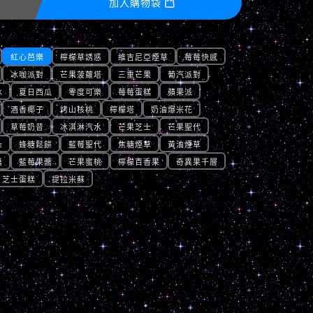
加入購物袋

紅心芭樂
檸檬草誘惑
維吉尼亞煙草
莓莓快感
冰咖派對
芒果菠蘿塔
三重芒果
葡汽派對
冰
夏日西瓜
零度可樂
莓莓蛋糕
蘋果派
酒香椰子
烤山核桃
檸檬塔
奶油爆米花
草莓奶昔
冰淇淋汽水
芒果芝士
芒果聖代
朵
蜂糖鬆餅
藍莓聖代
焦糖煙草
黃油煙草
醬
藍莓果醬
芒果蜜桃
檸檬百香果
奇異果千層
芝士蛋糕
提拉米蘇