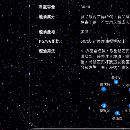
30mL
單瓶容量：
煙油成分：
食品級丙二醇(PG)、食品級植
尼古丁鹽、可食用天然或人
煙油產地：
美國
PG/VG配比：
50/50 小煙煙油標準配比
煙油用法：
a. 拆開空煙彈，取出濾芯
彈底部，緩慢注入煙油，避免
後，將濾芯與杯狀罩安裝回煙
分鐘左右，充分滲透至濾芯
濃郁度
4
層次感
冰
3
2
擊喉感
甜
3
還原度