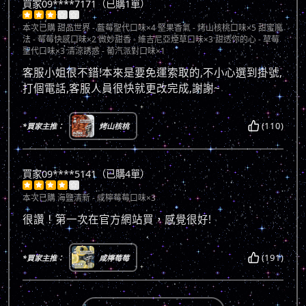
買家09****7171（已購1單）





本次已購
甜品世界 - 藍莓聖代口味×4 堅果香氣 - 烤山核桃口味×5 甜蜜魔
法 - 莓莓快感口味×2 微妙甜香 - 維吉尼亞煙草口味×3 甜透你的心 - 草莓
聖代口味×3 清涼誘惑 - 葡汽派對口味×1
客服小姐很不錯!本來是要免運索取的,不小心選到掛號,
打個電話,客服人員很快就更改完成,謝謝~
(110)
*買家主推：
烤山核桃
買家09****5141（已購4單）





本次已購
海鹽清新 - 咸檸莓莓口味×3
很讚！第一次在官方網站買，感覺很好!
(191)
*買家主推：
咸檸莓莓