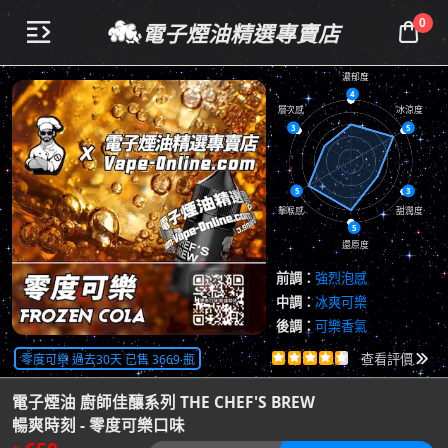
0
電子煙油精選專賣店


濃郁度
4
層次感
冰涼度
3
5
5
3
擊喉感
甜潤度
5
還原度
前調：
強烈泡感
中調：
冰爽可樂
後調：
可樂香氣
共
7470
評價
零度可樂 過去30天 已售 3669 瓶





查看評價

電子煙油 廚師佳釀系列 THE CHEF'S BREW
暢爽時刻 - 零度可樂口味