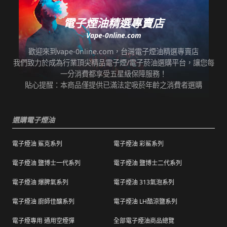
即可取貨。
七天鑑賞期內有任何非人為問題，可免費退/換
貨。超過七天鑑賞期後若要退/換全新未拆封非
電子煙油精選專賣店
*提示3：使用超商到店未取貨者，或會影響
瑕疵商品，將收取總金額的20%服務費，並需
Vape-0nline.com
「超商取貨信用」而導致無法再次使用超商取
自行承擔來回運費。
貨服務，請顧客及時前往取貨。
歡迎來到vape-0nline.com，台灣電子煙油精選專賣店
本站所有商品在運送途中均有可能因為壓力改
我們致力於成為行業頂尖精品電子煙/電子菸油選購平台，讓您每
任何運輸配送方式皆有發生延誤之可能，我們
變而造成滲漏問題，如發現滲漏，請拍照/錄影
一分消費都享受五星級保障服務！
保證訂單成立後會在24小時內出貨，但無法保
並聯絡客服進行免費退換。有其他疑慮請聯絡
貼心提醒：本商品僅提供已滿法定吸菸年齡之消費者選購
證物流配送零機率延遲。
客服。
訂單狀態顯示為「已出貨」，代表已經包裝完
退（換）貨商品必須為全新狀態且完整包裝（
成寄出，請耐心等候。（出貨狀態有時會因系
選購電子煙油
包含商品、附件、包裝、紙箱及購品、贈品等
統更新時間，會有所出入）
之完整性 ）不得有刮傷、髒污。
電子煙油 鯊克系列
電子煙油 彩鯊系列
海外運送：
海外顧客如需訂購，請聯絡客服中心協助海外
退換貨商品需包裝妥當，切勿直接於商品原包
配送，我們會快速為您處理。
電子煙油 鹽博士一代系列
電子煙油 鹽博士二代系列
裝上黏貼紙張或書寫文字。
電子煙油 爆脾氣系列
電子煙油 313氣泡系列
購買之商品若符合促銷活動（ 如滿減、免運等
），退換貨時則需整筆交易一起退換貨。
電子煙油 廚師佳釀系列
電子煙油 LH酷涼鹽系列
本站商品屬於食品類，基於安全衛生考量，除
電子煙專用 通用空煙彈
全部電子煙油商品總覽
有非人為造成的破壞、損毀或不完整的商品瑕