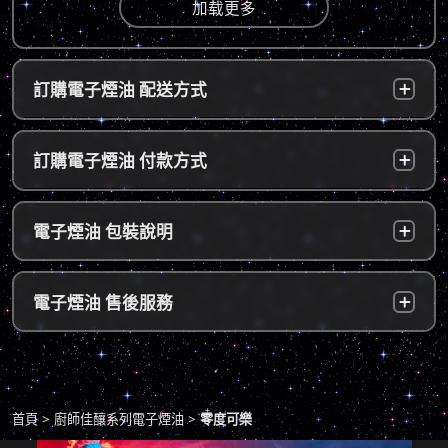
加载更多
訂購電子煙油 配送方式
台灣本島：
a. 黑貓宅配：訂單成立後，24小時內寄出，2
訂購電子煙油 付款方式
～5個工作天內可送達指定地址。
b. 7-11便利店：訂單成立後，24小時內寄出，
貨到付款：
使用貨到付款方式只需於配達貨物時，將訂單
電子煙油 包裝說明
2～5個工作天內可送達指定便利店。（ 如遇休
款項以新台幣現金的方式繳款，即可完成付
息日、國定假日，或特殊公告公休日則自行順
款。
延。遇異常出貨情況，將另外通知您）。
隱密包裝：
由於台灣法律政策原因，包裝上不會註明內容
超商付款：
訂單送達門市後，會寄送簡訊通知取貨，請至
電子煙油 售後服務
物，謝謝理解。
*提示1：線上支付成功並至便利店取貨者須核
超商告知門市人員您訂購時所填寫的聯絡電話
對證件，取貨人必須是商品託運單上的收件
後三碼，並付款取貨。
人，收件人請勿使用暱稱、假名以免無法順利
退換貨原則
包裹拆封請全程錄影，已確保雙方權益。
取貨。
商品若有任何瑕疵問題，請拍照/錄影並聯絡本
*提示2：至便利店付款並取貨者，請確認您提
首頁
廚師佳釀系列電子煙油
零度可樂
站客服，以利於退/換貨保固處理。
交訂單時的暱稱與包裹是否一致，順利付款後