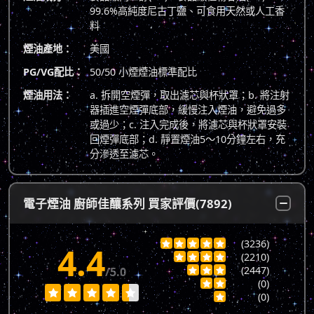
99.6%高純度尼古丁鹽、可食用天然或人工香
料
煙油產地：
美國
PG/VG配比：
50/50 小煙煙油標準配比
煙油用法：
a. 拆開空煙彈，取出濾芯與杯狀罩；b. 將注射
器插進空煙彈底部，緩慢注入煙油，避免過多
或過少；c. 注入完成後，將濾芯與杯狀罩安裝
回煙彈底部；d. 靜置煙油5～10分鐘左右，充
分滲透至濾芯。
電子煙油 廚師佳釀系列 買家評價(7892)
(3236)





4.4
(2210)




(2447)
/5.0



(0)







(0)
