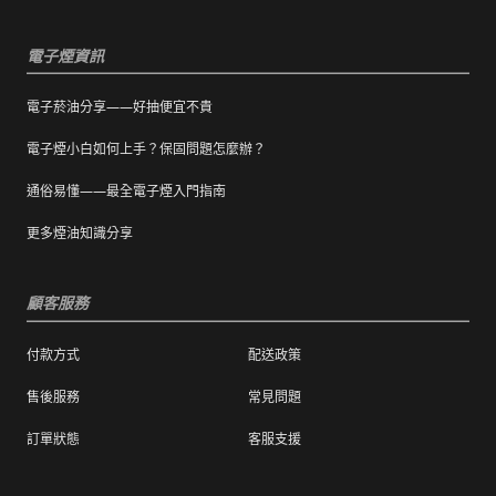
疵外，一經拆封，恕不接受退/換貨。
電子煙資訊
電子菸油分享——好抽便宜不貴
電子煙小白如何上手？保固問題怎麼辦？
通俗易懂——最全電子煙入門指南
更多煙油知識分享
顧客服務
付款方式
配送政策
售後服務
常見問題
訂單狀態
客服支援