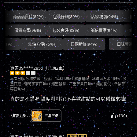
商品品質佳(82%)
包裝仔細(89%)
店家親切(94%)
價錢合理(8
優質商家(96%)
包裝良好(88%)
誠信賣家(94%)
效率極佳
注油方便(75%)
日期新鮮(94%)
口味豐富(83%)
買家09****2855（已購2單）





本次已購
冰甜交織 - 荔荔西瓜冰口味×1 解暑搭配 - 冰淇淋汽水口味×1 多
重口感 - 葡萄宇宙口味×1 甜蜜暴擊 - 三重芒果口味×5 酸甜愉悅 - 幸福草
莓口味×4
真的是不錯喔!甜度剛剛好!不喜歡甜點的可以稀釋來抽!
(190)
*買家主推：
三重芒果