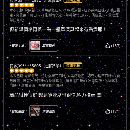
買家09****2882（已購8單）
長期主顧





本次已購
粉色甜心 - 草莓餅乾口味×1 軟糯清甜 - 紅心芭樂口味×3 溢出甜
蜜 - 奇異果千層口味×1 甜透你的心 - 草莓聖代口味×5 俏皮風味 - 黃油煙
草口味×2
但希望價格再低一點一瓶單價算起來有點貴耶！
(157)
*買家主推：
草莓聖代
買家09****5805（已購5單）
長期主顧





本次已購
電影時光 - 奶油爆米花口味×4 黑巧碰撞 - 巧克力煙草口味×3 夏
日舒爽 - 綠豆冰沙口味×3 酥脆焦香 - 蘋果派口味×3 冰爽提神 - 冰咖派對
口味×5 雙重果香 - 芒果蜜桃口味×5
商品很棒很好喝!到貨速度也很快,極力推薦!!!!!!!
(171)
*買家主推：
冰咖派對