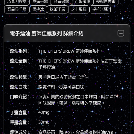
巧克力煙草
草莓果醬
藍莓果醬
芒果蜜桃
檸檬百香果
奇異果千層
蜜桃冰
抹茶千層
芝士蛋糕
提拉米蘇
電子煙油 廚師佳釀系列 詳細介紹
煙油系列：
THE CHEF'S BREW 廚師佳釀系列
煙油全稱：
THE CHEF'S BREW 廚師佳釀系列尼古丁鹽電
子菸煙油
煙油類型：
美國進口尼古丁鹽電子煙油
煙油口味：
暢爽時刻 - 零度可樂口味
口味介紹：
冰爽可樂的碳酸氣泡在口中炸開，瞬間清新，
回味深邃，帶著一絲獨特的辛辣感。
40mg
丁鹽含量：
30mL
單瓶容量：
煙油成分：
食品級丙二醇(PG)、食品級植物甘油(VG)、