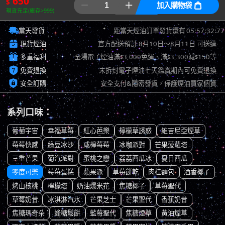
650
$


加入購物袋

現貨充足(庫存>999)

05:57:31:96
當天發貨
距當天煙油訂單發貨還有

現貨煙油
官方配送預計
8月10日～8月11日
可送達

多重福利
全場電子煙油滿
3,000免運、滿
3,300減
150等
$
$
$

免費退換
未拆封電子煙油七天鑑賞期內可免費退換

安全訂購
安全支付&隱密發貨，保護煙油買家個資
系列口味：
葡萄宇宙
幸福草莓
紅心芭樂
檸檬草誘惑
維吉尼亞煙草
莓莓快感
綠豆冰沙
咸檸莓莓
冰咖派對
芒果菠蘿塔
三重芒果
葡汽派對
蜜桃之戀
荔荔西瓜冰
夏日西瓜
零度可樂
莓莓蛋糕
蘋果派
草莓餅乾
肉桂麵包
酒香椰子
烤山核桃
檸檬塔
奶油爆米花
焦糖椰子
草莓聖代
草莓奶昔
冰淇淋汽水
芒果芝士
芒果聖代
香蕉奶昔
焦糖瑪奇朵
蜂糖鬆餅
藍莓聖代
焦糖煙草
黃油煙草