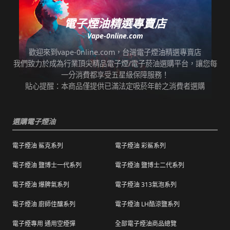
即可取貨。
七天鑑賞期內有任何非人為問題，可免費退/換
貨。超過七天鑑賞期後若要退/換全新未拆封非
電子煙油精選專賣店
*提示3：使用超商到店未取貨者，或會影響
瑕疵商品，將收取總金額的20%服務費，並需
Vape-0nline.com
「超商取貨信用」而導致無法再次使用超商取
自行承擔來回運費。
貨服務，請顧客及時前往取貨。
歡迎來到vape-0nline.com，台灣電子煙油精選專賣店
本站所有商品在運送途中均有可能因為壓力改
我們致力於成為行業頂尖精品電子煙/電子菸油選購平台，讓您每
任何運輸配送方式皆有發生延誤之可能，我們
變而造成滲漏問題，如發現滲漏，請拍照/錄影
一分消費都享受五星級保障服務！
保證訂單成立後會在24小時內出貨，但無法保
並聯絡客服進行免費退換。有其他疑慮請聯絡
貼心提醒：本商品僅提供已滿法定吸菸年齡之消費者選購
證物流配送零機率延遲。
客服。
訂單狀態顯示為「已出貨」，代表已經包裝完
退（換）貨商品必須為全新狀態且完整包裝（
成寄出，請耐心等候。（出貨狀態有時會因系
選購電子煙油
包含商品、附件、包裝、紙箱及購品、贈品等
統更新時間，會有所出入）
之完整性 ）不得有刮傷、髒污。
電子煙油 鯊克系列
電子煙油 彩鯊系列
海外運送：
海外顧客如需訂購，請聯絡客服中心協助海外
退換貨商品需包裝妥當，切勿直接於商品原包
配送，我們會快速為您處理。
電子煙油 鹽博士一代系列
電子煙油 鹽博士二代系列
裝上黏貼紙張或書寫文字。
電子煙油 爆脾氣系列
電子煙油 313氣泡系列
購買之商品若符合促銷活動（ 如滿減、免運等
），退換貨時則需整筆交易一起退換貨。
電子煙油 廚師佳釀系列
電子煙油 LH酷涼鹽系列
本站商品屬於食品類，基於安全衛生考量，除
電子煙專用 通用空煙彈
全部電子煙油商品總覽
有非人為造成的破壞、損毀或不完整的商品瑕