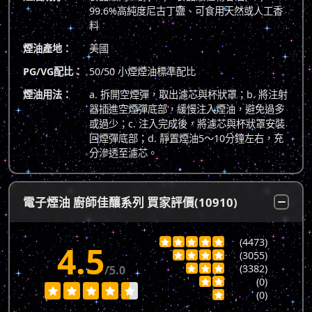
99.6%高純度尼古丁鹽、可食用天然或人工香
料
煙油產地：
美國
PG/VG配比：
50/50 小煙煙油標準配比
煙油用法：
a. 拆開空煙彈，取出濾芯與杯狀罩；b. 將注射
器插進空煙彈底部，緩慢注入煙油，避免過多
或過少；c. 注入完成後，將濾芯與杯狀罩安裝
回煙彈底部；d. 靜置煙油5～10分鐘左右，充
分滲透至濾芯。
電子煙油 廚師佳釀系列 買家評價(10910)
(4473)





4.5
(3055)




(3382)
/5.0



(0)







(0)
