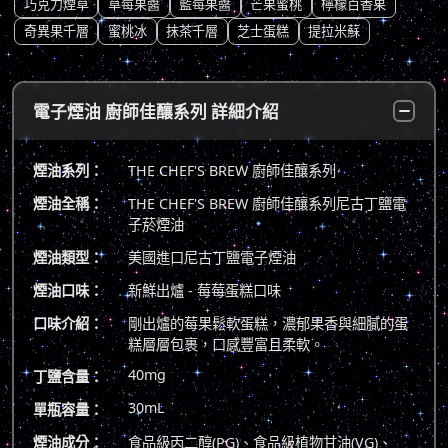
巧克力煙草
草莓果醬
藍莓果醬
芒果蜜桃
檸檬百香果
奇異果千層
蜜桃冰
抹茶千層
芝士蛋糕
提拉米蘇
電子煙油 廚師佳釀系列 詳細介紹
煙油系列：
THE CHEF'S BREW 廚師佳釀系列
煙油全稱：
THE CHEF'S BREW 廚師佳釀系列尼古丁鹽電
子菸煙油
煙油類型：
美國進口尼古丁鹽電子煙油
煙油口味：
新鮮出爐 - 莓莓蛋糕口味
口味介紹：
剛出爐的莓果鬆軟蛋糕，濃郁果香與細膩的蛋
糕層層包裹，口感豐富且柔軟。
40mg
丁鹽含量：
30mL
單瓶容量：
煙油成分：
食品級丙二醇(PG)、食品級植物甘油(VG)、