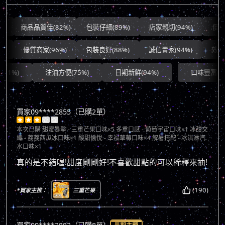
商品品質佳(82%)
包裝仔細(89%)
店家親切(94%)
價錢合理(
優質商家(96%)
包裝良好(88%)
誠信賣家(94%)
效率極佳
注油方便(75%)
日期新鮮(94%)
口味豐富(83%)
買家09****2855（已購2單）





本次已購
甜蜜暴擊 - 三重芒果口味×5 多重口感 - 葡萄宇宙口味×1 冰甜交
織 - 荔荔西瓜冰口味×1 酸甜愉悅 - 幸福草莓口味×4 解暑搭配 - 冰淇淋汽
水口味×1
真的是不錯喔!甜度剛剛好!不喜歡甜點的可以稀釋來抽!
(190)
*買家主推：
三重芒果