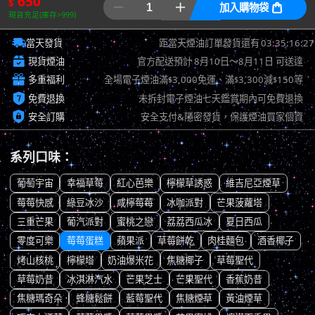
650
$


加入購物袋

現貨充足(庫存>999)

03:35:15:51
當天發貨
距當天煙油訂單發貨還有

現貨煙油
官方配送預計
8月10日～8月11日
可送達

多重福利
全場電子煙油滿
3,000免運、滿
3,300減
150等
$
$
$

免費退換
未拆封電子煙油七天鑑賞期內可免費退換

安全訂購
安全支付&隱密發貨，保護煙油買家個資
系列口味：
葡萄宇宙
幸福草莓
紅心芭樂
檸檬草誘惑
維吉尼亞煙草
莓莓快感
綠豆冰沙
咸檸莓莓
冰咖派對
芒果菠蘿塔
三重芒果
葡汽派對
蜜桃之戀
荔荔西瓜冰
夏日西瓜
零度可樂
莓莓蛋糕
蘋果派
草莓餅乾
肉桂麵包
酒香椰子
烤山核桃
檸檬塔
奶油爆米花
焦糖椰子
草莓聖代
草莓奶昔
冰淇淋汽水
芒果芝士
芒果聖代
香蕉奶昔
焦糖瑪奇朵
蜂糖鬆餅
藍莓聖代
焦糖煙草
黃油煙草