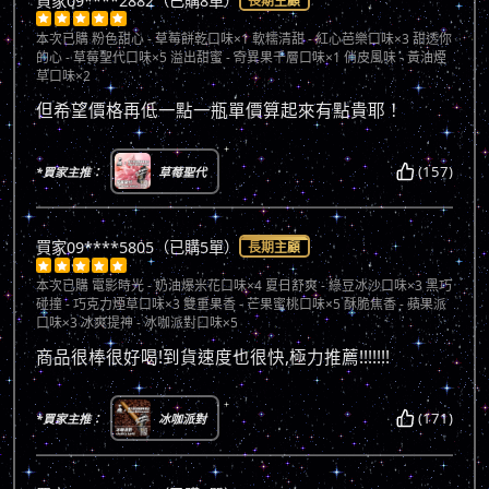
買家09****2882（已購8單）
長期主顧





本次已購
粉色甜心 - 草莓餅乾口味×1 軟糯清甜 - 紅心芭樂口味×3 甜透你
的心 - 草莓聖代口味×5 溢出甜蜜 - 奇異果千層口味×1 俏皮風味 - 黃油煙
草口味×2
但希望價格再低一點一瓶單價算起來有點貴耶！
(157)
*買家主推：
草莓聖代
買家09****5805（已購5單）
長期主顧





本次已購
電影時光 - 奶油爆米花口味×4 夏日舒爽 - 綠豆冰沙口味×3 黑巧
碰撞 - 巧克力煙草口味×3 雙重果香 - 芒果蜜桃口味×5 酥脆焦香 - 蘋果派
口味×3 冰爽提神 - 冰咖派對口味×5
商品很棒很好喝!到貨速度也很快,極力推薦!!!!!!!
(171)
*買家主推：
冰咖派對