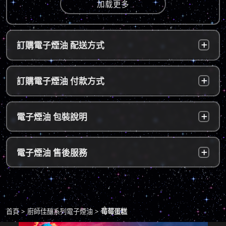
加载更多
訂購電子煙油 配送方式
台灣本島：
a. 黑貓宅配：訂單成立後，24小時內寄出，2
訂購電子煙油 付款方式
～5個工作天內可送達指定地址。
b. 7-11便利店：訂單成立後，24小時內寄出，
貨到付款：
使用貨到付款方式只需於配達貨物時，將訂單
電子煙油 包裝說明
2～5個工作天內可送達指定便利店。（ 如遇休
款項以新台幣現金的方式繳款，即可完成付
息日、國定假日，或特殊公告公休日則自行順
款。
延。遇異常出貨情況，將另外通知您）。
隱密包裝：
由於台灣法律政策原因，包裝上不會註明內容
超商付款：
訂單送達門市後，會寄送簡訊通知取貨，請至
電子煙油 售後服務
物，謝謝理解。
*提示1：線上支付成功並至便利店取貨者須核
超商告知門市人員您訂購時所填寫的聯絡電話
對證件，取貨人必須是商品託運單上的收件
後三碼，並付款取貨。
人，收件人請勿使用暱稱、假名以免無法順利
退換貨原則
包裹拆封請全程錄影，已確保雙方權益。
取貨。
商品若有任何瑕疵問題，請拍照/錄影並聯絡本
*提示2：至便利店付款並取貨者，請確認您提
首頁
廚師佳釀系列電子煙油
莓莓蛋糕
站客服，以利於退/換貨保固處理。
交訂單時的暱稱與包裹是否一致，順利付款後