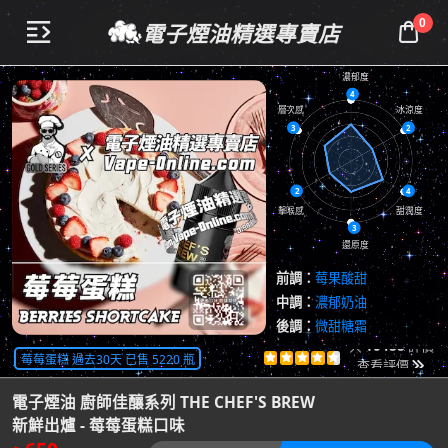
0
電子煙油精選專賣店


濃郁度
4
層次感
冰涼度
3
2
2
4
擊喉感
甜潤度
3
還原度
前調：
莓果酸甜
中調：
濃郁奶油
後調：
微甜糖霜
共
10488
評價
莓莓蛋糕 過去30天 已售 5220 瓶





查看評價

電子煙油 廚師佳釀系列 THE CHEF'S BREW
新鮮出爐 - 莓莓蛋糕口味