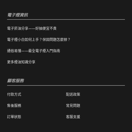
疵外，一經拆封，恕不接受退/換貨。
電子煙資訊
電子菸油分享——好抽便宜不貴
電子煙小白如何上手？保固問題怎麼辦？
通俗易懂——最全電子煙入門指南
更多煙油知識分享
顧客服務
付款方式
配送政策
售後服務
常見問題
訂單狀態
客服支援