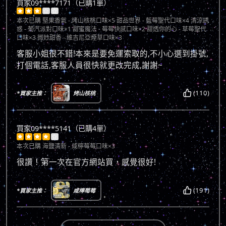
買家09****7171（已購1單）





本次已購
堅果香氣 - 烤山核桃口味×5 甜品世界 - 藍莓聖代口味×4 清涼誘
惑 - 葡汽派對口味×1 甜蜜魔法 - 莓莓快感口味×2 甜透你的心 - 草莓聖代
口味×3 微妙甜香 - 維吉尼亞煙草口味×3
客服小姐很不錯!本來是要免運索取的,不小心選到掛號,
打個電話,客服人員很快就更改完成,謝謝~
(110)
*買家主推：
烤山核桃
買家09****5141（已購4單）





本次已購
海鹽清新 - 咸檸莓莓口味×3
很讚！第一次在官方網站買，感覺很好!
(191)
*買家主推：
咸檸莓莓