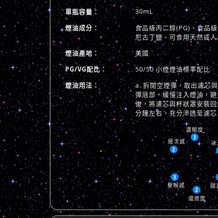
30mL
單瓶容量：
煙油成分：
食品級丙二醇(PG)、食品級植
尼古丁鹽、可食用天然或人
煙油產地：
美國
PG/VG配比：
50/50 小煙煙油標準配比
煙油用法：
a. 拆開空煙彈，取出濾芯
彈底部，緩慢注入煙油，避免
後，將濾芯與杯狀罩安裝回煙
分鐘左右，充分滲透至濾芯
濃郁度
3
層次感
冰
2
3
擊喉感
甜
2
還原度