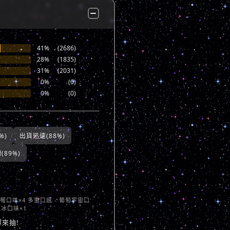
41%
(2686)
28%
(1835)
31%
(2031)
0%
(0)
0%
(0)
%)
出貨迅速(88%)
89%)
草莓口味×4 多重口感 - 葡萄宇宙口
瓜冰口味×1
來抽!