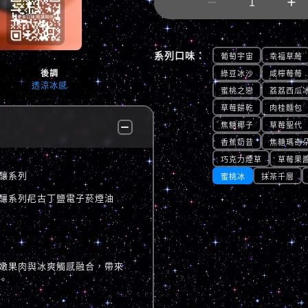


系列口味：
葡萄宇宙
幸福草莓
後調
綠豆冰沙
咸檸莓莓
透涼冰感
蜜桃之戀
荔荔西瓜
草莓餅乾
肉桂麵包
焦糖椰子
草莓聖代
香蕉奶昔
焦糖瑪奇
巧克力煙草
草莓果
師佳釀系列
蜜桃冰
抹茶千層
 廚師佳釀系列尼古丁鹽電子菸煙油
嫩果肉與冰爽觸感融合，帶來
。