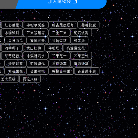
加入購物袋

紅心芭樂
檸檬草誘惑
維吉尼亞煙草
莓莓快感
冰咖派對
芒果菠蘿塔
三重芒果
葡汽派對
冰
夏日西瓜
零度可樂
莓莓蛋糕
蘋果派
酒香椰子
烤山核桃
檸檬塔
奶油爆米花
草莓奶昔
冰淇淋汽水
芒果芝士
芒果聖代
朵
蜂糖鬆餅
藍莓聖代
焦糖煙草
黃油煙草
醬
藍莓果醬
芒果蜜桃
檸檬百香果
奇異果千層
芝士蛋糕
提拉米蘇