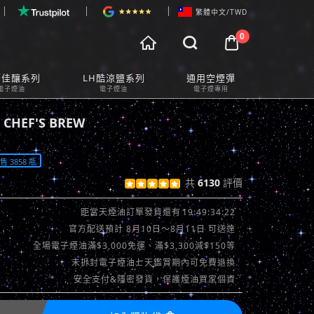
繁體中文/TWD
0



物車預覽
師佳釀系列
LH酷涼鹽系列
通用空煙彈
t Preview
電子煙油
電子煙油
電子煙專用
HEF'S BREW
 3858 瓶
共
6130
評價





查看評價 >>
19:49:32:39
距當天煙油訂單發貨還有
官方配送預計 8月10日～8月11日 可送達
全場電子煙油滿$3,000免運、滿$3,300減$150等
未拆封電子煙油七天鑑賞期內可免費退換
安全支付&隱密發貨，保護煙油買家個資