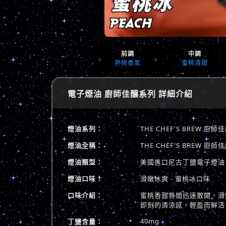
前調
中調
熟桃香氣
蜜桃清甜
電子煙油 廚師佳釀系列 詳細介紹
煙油系列：
THE CHEF'S BREW 廚
煙油全稱：
THE CHEF'S BREW
煙油類型：
美國進口尼古丁鹽電子煙油
煙油口味：
滑嫩冰爽 - 蜜桃冰口味
口味介紹：
蜜桃香甜唇間迅速散開，滑
即刻的清涼感，輕盈而鮮活
40mg
丁鹽含量：