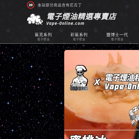
本站部分商品含有尼古丁
電子煙油精選專賣店
Vape-0nline.com
鯊克系列
彩鯊系列
鹽博士一代
電子煙油
電子煙油
電子煙油