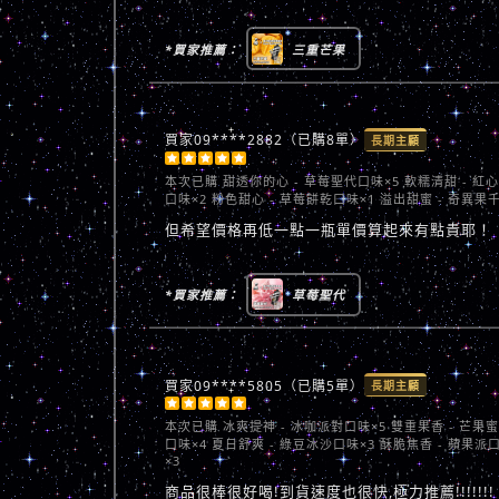
*買家推薦：
三重芒果
買家09****2882（已購8單）
長期主顧





本次已購
甜透你的心 - 草莓聖代口味×5 軟糯清甜 - 紅
口味×2 粉色甜心 - 草莓餅乾口味×1 溢出甜蜜 - 奇異果
但希望價格再低一點一瓶單價算起來有點貴耶！
*買家推薦：
草莓聖代
買家09****5805（已購5單）
長期主顧





本次已購
冰爽提神 - 冰咖派對口味×5 雙重果香 - 芒果
口味×4 夏日舒爽 - 綠豆冰沙口味×3 酥脆焦香 - 蘋果派
×3
商品很棒很好喝!到貨速度也很快,極力推薦!!!!!!!