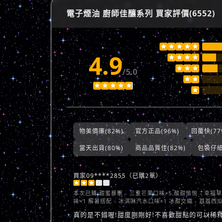
電子煙油 廚師佳釀系列 買家評價(6552)





4.9







/5.0








物美價廉(82%)
官方正品(96%)
回覆快(77
當天出貨(80%)
商品品質佳(82%)
包裝仔細(
買家09****2855（已購2單）





本次已購
甜蜜暴擊 - 三重芒果口味×5 酸甜愉悅 - 幸福
味×1 解暑搭配 - 冰淇淋汽水口味×1 冰甜交織 - 荔荔西
真的是不錯喔!甜度剛剛好!不喜歡甜點的可以稀釋