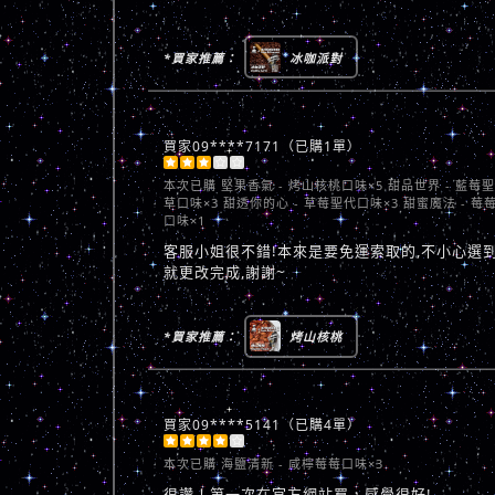
*買家推薦：
冰咖派對
買家09****7171（已購1單）





本次已購
堅果香氣 - 烤山核桃口味×5 甜品世界 - 藍莓
草口味×3 甜透你的心 - 草莓聖代口味×3 甜蜜魔法 - 莓
口味×1
客服小姐很不錯!本來是要免運索取的,不小心選到
就更改完成,謝謝~
*買家推薦：
烤山核桃
買家09****5141（已購4單）





本次已購
海鹽清新 - 咸檸莓莓口味×3
很讚！第一次在官方網站買，感覺很好!