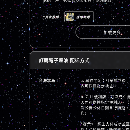
*買家推薦：
咸檸莓莓
加载更多
訂購電子煙油 配送方式
台灣本島：
a. 黑貓宅配：訂單成立後
內可送達指定地址。
b. 7-11便利店：訂單成
天內可送達指定便利店。（
殊公告公休日則自行順延。
您）。
*提示1：線上支付成功並
貨人必須是商品託運單上的