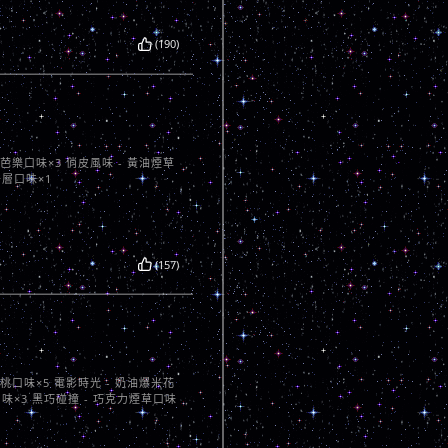
(190)
心芭樂口味×3 俏皮風味 - 黃油煙草
千層口味×1
(157)
蜜桃口味×5 電影時光 - 奶油爆米花
口味×3 黑巧碰撞 - 巧克力煙草口味