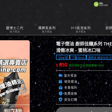
購
鹽博士二代
爆脾氣系列
313氣泡系列
廚
Car
電子煙油
電子煙油
電子煙油
電子煙油 廚師佳釀系列 THE C
滑嫩冰爽 - 蜜桃冰口味
30ml/瓶
丁鹽36mg
蜜桃冰 過去30天 已售
650
$
庫存現貨充足(剩餘數量>999)

當天發貨

現貨煙油

多重福利

免費退換

安全訂購