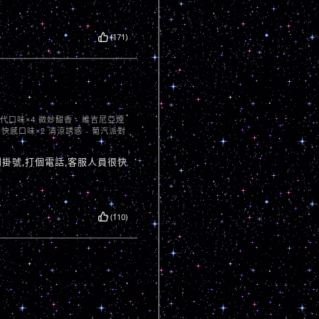
(171)
聖代口味×4 微妙甜香 - 維吉尼亞煙
莓快感口味×2 清涼誘惑 - 葡汽派對
掛號,打個電話,客服人員很快
(110)