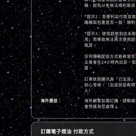
稱、假名以免無法順利取貨
*提示2：至便利店付款並
暱稱與包裹是否一致，順利
*提示3：使用超商到店未
用」而導致無法再次使用超
取貨。
任何運輸配送方式皆有發生
立後會在24小時內出貨，
遲。
訂單狀態顯示為「已出貨」
耐心等候。（出貨狀態有時
入）
海外運送：
海外顧客如需訂購，請聯絡
會快速為您處理。
訂購電子煙油 付款方式