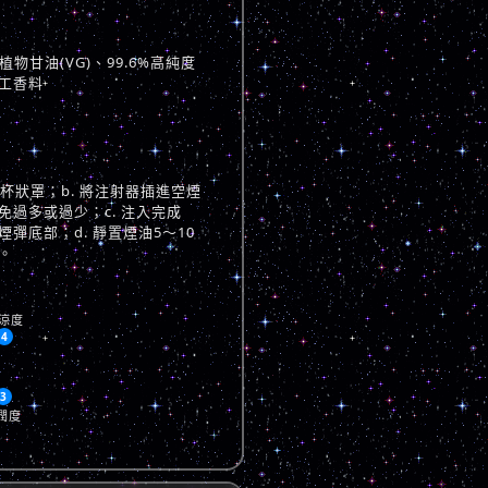
物甘油(VG)、99.6%高純度
工香料
與杯狀罩；b. 將注射器插進空煙
過多或過少；c. 注入完成
彈底部；d. 靜置煙油5～10
。
涼度
4
3
潤度