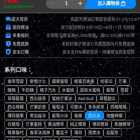
600
$


加入購物袋

現貨充足(庫存>999)

01:19:11:93
當天發貨
距當天煙油訂單發貨還有

現貨煙油
官方配送預計
8月10日～8月11日
可送達

多重福利
全場電子煙油滿
3,000免運、滿
3,300減
150等
$
$
$

免費退換
未拆封電子煙油七天鑑賞期內可免費退換

安全訂購
安全支付&隱密發貨，保護煙油買家個資
系列口味：
香草雪碧
麥根沙士
蘋果葡萄
蜂蜜百香果
哈密瓜
芒果
酸梅
牛奶糖
橘子汽水
水蜜桃
荔枝水蜜桃
藍莓
雪碧
草莓藍莓
西瓜綠茶
蜜桃芒果冰
Red Bull
草莓甜瓜
西瓜檸檬
芒果奶昔
葡萄冰
可樂冰
多多綠茶
西柚莓莓
薄荷蘋果
黑加侖冰
藍莓沙冰
香檳
西瓜冰
海鹽檸檬
白葡萄
芒果蜜桃
黃油煙草
純正煙草
薄荷煙草
焦糖煙草
莓果聖代
香草冰淇淋
覆盆子
薄荷
芭樂冰
烏龍茶