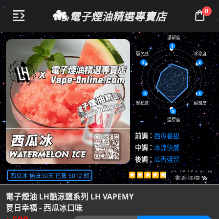
0
電子煙油精選專賣店


濃郁度
3
層次感
冰涼度
2
4
4
4
擊喉感
甜潤度
5
還原度
前調：
西瓜香甜
中調：
冰涼快感
後調：
瓜香殘留
共
13191
評價
西瓜冰 過去30天 已售 6012 瓶





查看評價

電子煙油 LH酷涼鹽系列 LH VAPEMY
夏日幸福 - 西瓜冰口味