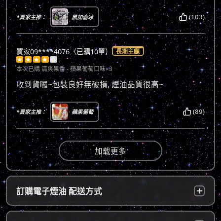
(103)
*買家主推：
黑加侖冰
買家09****4076（已購10單）
長期主顧





本次已購
清爽果香 - 蘋果葡萄口味×3
收到貨囉~包裝良好無破損, 煙油品質很高~
(89)
*買家主推：
蘋果葡萄
加载更多
訂購電子煙油 配送方式
台灣本島：
a. 黑貓宅配：訂單成立後，24小時內寄出，2