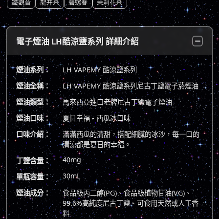
鐵觀音
龍井茶
碧螺春
茉莉花茶
電子煙油 LH酷涼鹽系列 詳細介紹
煙油系列：
LH VAPEMY 酷涼鹽系列
煙油全稱：
LH VAPEMY 酷涼鹽系列尼古丁鹽電子菸煙油
煙油類型：
馬來西亞進口老牌尼古丁鹽電子煙油
煙油口味：
夏日幸福 - 西瓜冰口味
口味介紹：
滿滿西瓜的清甜，搭配細膩的冰沙，每一口的
清涼都是夏日的幸福。
40mg
丁鹽含量：
30mL
單瓶容量：
煙油成分：
食品級丙二醇(PG)、食品級植物甘油(VG)、
99.6%高純度尼古丁鹽、可食用天然或人工香
料