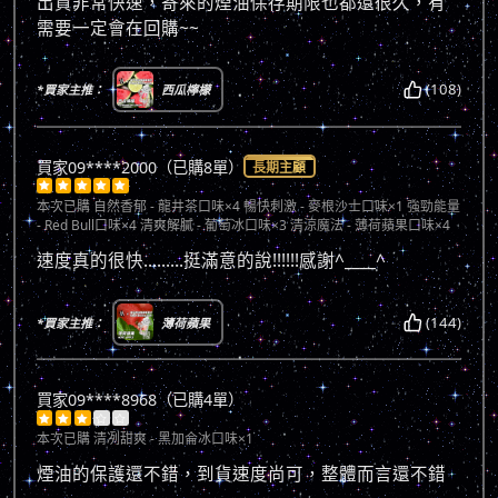
出貨非常快速，寄來的煙油保存期限也都還很久，有
需要一定會在回購~~
(108)
*買家主推：
西瓜檸檬
買家09****2000（已購8單）
長期主顧





本次已購
自然香郁 - 龍井茶口味×4 暢快刺激 - 麥根沙士口味×1 強勁能量
- Red Bull口味×4 清爽解膩 - 葡萄冰口味×3 清涼魔法 - 薄荷蘋果口味×4
速度真的很快.........挺滿意的說!!!!!!感謝^____^
(144)
*買家主推：
薄荷蘋果
買家09****8968（已購4單）





本次已購
清冽甜爽 - 黑加侖冰口味×1
煙油的保護還不錯，到貨速度尚可，整體而言還不錯