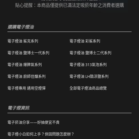
保證訂單成立後會在24小時內出貨，但無法保
並聯絡客服進行免費退換。有其他疑慮請聯絡
貼心提醒：本商品僅提供已滿法定吸菸年齡之消費者選購
證物流配送零機率延遲。
客服。
訂單狀態顯示為「已出貨」，代表已經包裝完
退（換）貨商品必須為全新狀態且完整包裝（
成寄出，請耐心等候。（出貨狀態有時會因系
選購電子煙油
包含商品、附件、包裝、紙箱及購品、贈品等
統更新時間，會有所出入）
之完整性 ）不得有刮傷、髒污。
電子煙油 鯊克系列
電子煙油 彩鯊系列
海外運送：
海外顧客如需訂購，請聯絡客服中心協助海外
退換貨商品需包裝妥當，切勿直接於商品原包
配送，我們會快速為您處理。
電子煙油 鹽博士一代系列
電子煙油 鹽博士二代系列
裝上黏貼紙張或書寫文字。
電子煙油 爆脾氣系列
電子煙油 313氣泡系列
購買之商品若符合促銷活動（ 如滿減、免運等
），退換貨時則需整筆交易一起退換貨。
電子煙油 廚師佳釀系列
電子煙油 LH酷涼鹽系列
本站商品屬於食品類，基於安全衛生考量，除
電子煙專用 通用空煙彈
全部電子煙油商品總覽
有非人為造成的破壞、損毀或不完整的商品瑕
疵外，一經拆封，恕不接受退/換貨。
電子煙資訊
電子菸油分享——好抽便宜不貴
電子煙小白如何上手？保固問題怎麼辦？