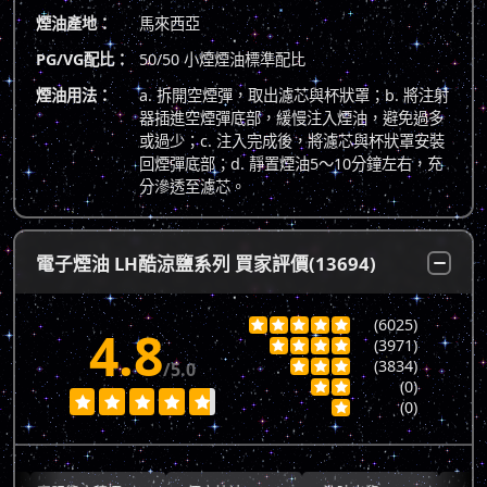
煙油產地：
馬來西亞
PG/VG配比：
50/50 小煙煙油標準配比
煙油用法：
a. 拆開空煙彈，取出濾芯與杯狀罩；b. 將注射
器插進空煙彈底部，緩慢注入煙油，避免過多
或過少；c. 注入完成後，將濾芯與杯狀罩安裝
回煙彈底部；d. 靜置煙油5～10分鐘左右，充
分滲透至濾芯。
電子煙油 LH酷涼鹽系列 買家評價(13694)
(6025)





4.8
(3971)




(3834)
/5.0



(0)







(0)
