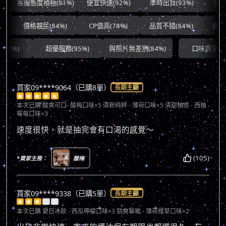
客服態度積極(81%)
便宜快速(92%)
準時出貨(93%)
包裝良好(
價格親民(84%)
CP值高(78%)
品質不錯(84%)
商品滿意
超優服務(95%)
與照片無差別(84%)
口味齊全(96%)
買家09****9064（已購8單）
長期主顧





本次已購
酸爽可口- 酸梅口味×5 清新純粹 - 薄荷口味×5 清甜柚惑 - 西柚
莓莓口味×3
速度很快，就是抽完會有口渴的感覺～
(105)
*買家主推：
酸梅
買家09****9338（已購5單）
長期主顧





本次已購
夏日冰飲 - 西瓜檸檬口味×3 勁爽擊喉 - 薄荷煙草口味×2