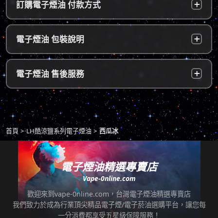
訂購電子煙油 付款方式
～5個工作天內可送達指定地址。
b. 7-11便利店：訂單成立後，24小時內寄出，
貨到付款：
使用貨到付款方式只需於配達貨物時，將訂單
電子煙油 包裝說明
2～5個工作天內可送達指定便利店。（ 如遇休
款項以新台幣現金的方式繳款，即可完成付
息日、國定假日，或特殊公告公休日則自行順
款。
延。遇異常出貨情況，將另外通知您）。
隱密包裝：
由於台灣法律政策原因，包裝上不會註明內容
超商付款：
訂單送達門市後，會寄送簡訊通知取貨，請至
電子煙油 售後服務
物，謝謝理解。
*提示1：線上支付成功並至便利店取貨者須核
超商告知門市人員您訂購時所填寫的聯絡電話
對證件，取貨人必須是商品託運單上的收件
後三碼，並付款取貨。
人，收件人請勿使用暱稱、假名以免無法順利
退換貨原則
包裹拆封請全程錄影，已確保雙方權益。
取貨。
商品若有任何瑕疵問題，請拍照/錄影並聯絡本
*提示2：至便利店付款並取貨者，請確認您提
首頁
LH酷涼鹽系列電子煙油
西瓜冰
站客服，以利於退/換貨保固處理。
交訂單時的暱稱與包裹是否一致，順利付款後
即可取貨。
七天鑑賞期內有任何非人為問題，可免費退/換
貨。超過七天鑑賞期後若要退/換全新未拆封非
電子煙油精選專賣店
*提示3：使用超商到店未取貨者，或會影響
瑕疵商品，將收取總金額的20%服務費，並需
Vape-0nline.com
「超商取貨信用」而導致無法再次使用超商取
自行承擔來回運費。
貨服務，請顧客及時前往取貨。
歡迎來到vape-0nline.com，台灣電子煙油精選專賣店
本站所有商品在運送途中均有可能因為壓力改
我們致力於成為行業頂尖精品電子煙/電子菸油選購平台，讓您每
任何運輸配送方式皆有發生延誤之可能，我們
變而造成滲漏問題，如發現滲漏，請拍照/錄影
一分消費都享受五星級保障服務！