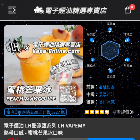
0
電子煙油精選專賣店


濃郁度
3
層次感
冰涼度
3
4
3
3
擊喉感
甜潤度
3
還原度
前調：
蜜桃甜香
中調：
濃厚芒汁
後調：
薄荷冰感
共
5486
評價
蜜桃芒果冰 過去30天 已售 5927 瓶





查看評價

電子煙油 LH酷涼鹽系列 LH VAPEMY
熱帶口感 - 蜜桃芒果冰口味