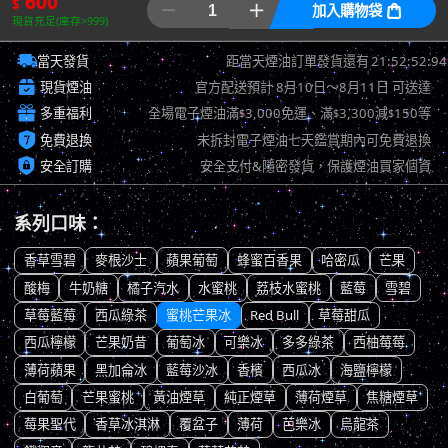
600
$


加入購物袋

現貨充足(庫存>999)

21:52:52:14
當天發貨
距當天煙油訂單發貨還有

現貨煙油
官方配送預計
8月10日～8月11日
可送達

多重福利
全場電子煙油滿
3,000免運、滿
3,300減
150等
$
$
$

免費退換
未拆封電子煙油七天鑑賞期內可免費退換

安全訂購
安全支付&隱密發貨，保護煙油買家個資
系列口味：
香草雪碧
麥根沙士
蘋果葡萄
蜂蜜百香果
哈密瓜
芒果
酸梅
牛奶糖
橘子汽水
水蜜桃
荔枝水蜜桃
藍莓
雪碧
草莓藍莓
西瓜綠茶
蜜桃芒果冰
Red Bull
草莓甜瓜
西瓜檸檬
芒果奶昔
葡萄冰
可樂冰
多多綠茶
西柚莓莓
薄荷蘋果
黑加侖冰
藍莓沙冰
香檳
西瓜冰
海鹽檸檬
白葡萄
芒果蜜桃
黃油煙草
純正煙草
薄荷煙草
焦糖煙草
莓果聖代
香草冰淇淋
覆盆子
薄荷
芭樂冰
烏龍茶