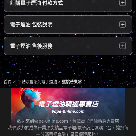
訂購電子煙油 付款方式
～5個工作天內可送達指定地址。
b. 7-11便利店：訂單成立後，24小時內寄出，
貨到付款：
使用貨到付款方式只需於配達貨物時，將訂單
電子煙油 包裝說明
2～5個工作天內可送達指定便利店。（ 如遇休
款項以新台幣現金的方式繳款，即可完成付
息日、國定假日，或特殊公告公休日則自行順
款。
延。遇異常出貨情況，將另外通知您）。
隱密包裝：
由於台灣法律政策原因，包裝上不會註明內容
超商付款：
訂單送達門市後，會寄送簡訊通知取貨，請至
電子煙油 售後服務
物，謝謝理解。
*提示1：線上支付成功並至便利店取貨者須核
超商告知門市人員您訂購時所填寫的聯絡電話
對證件，取貨人必須是商品託運單上的收件
後三碼，並付款取貨。
人，收件人請勿使用暱稱、假名以免無法順利
退換貨原則
包裹拆封請全程錄影，已確保雙方權益。
取貨。
商品若有任何瑕疵問題，請拍照/錄影並聯絡本
*提示2：至便利店付款並取貨者，請確認您提
首頁
LH酷涼鹽系列電子煙油
蜜桃芒果冰
站客服，以利於退/換貨保固處理。
交訂單時的暱稱與包裹是否一致，順利付款後
即可取貨。
七天鑑賞期內有任何非人為問題，可免費退/換
貨。超過七天鑑賞期後若要退/換全新未拆封非
電子煙油精選專賣店
*提示3：使用超商到店未取貨者，或會影響
瑕疵商品，將收取總金額的20%服務費，並需
Vape-0nline.com
「超商取貨信用」而導致無法再次使用超商取
自行承擔來回運費。
貨服務，請顧客及時前往取貨。
歡迎來到vape-0nline.com，台灣電子煙油精選專賣店
本站所有商品在運送途中均有可能因為壓力改
我們致力於成為行業頂尖精品電子煙/電子菸油選購平台，讓您每
任何運輸配送方式皆有發生延誤之可能，我們
變而造成滲漏問題，如發現滲漏，請拍照/錄影
一分消費都享受五星級保障服務！