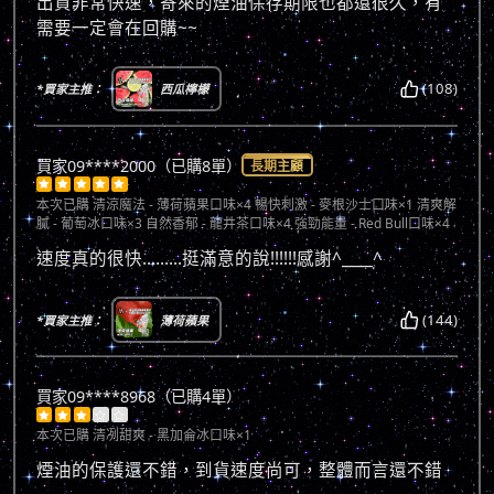
出貨非常快速，寄來的煙油保存期限也都還很久，有
需要一定會在回購~~
(108)
*買家主推：
西瓜檸檬
買家09****2000（已購8單）
長期主顧





本次已購
清涼魔法 - 薄荷蘋果口味×4 暢快刺激 - 麥根沙士口味×1 清爽解
膩 - 葡萄冰口味×3 自然香郁 - 龍井茶口味×4 強勁能量 - Red Bull口味×4
速度真的很快.........挺滿意的說!!!!!!感謝^____^
(144)
*買家主推：
薄荷蘋果
買家09****8968（已購4單）





本次已購
清冽甜爽 - 黑加侖冰口味×1
煙油的保護還不錯，到貨速度尚可，整體而言還不錯