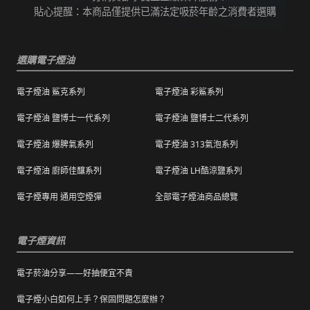
保證訂單成立後會在24小時內出貨，但無法保
並聯絡客服進行免費退換。有其他疑慮請聯絡
貼心提醒：本商品僅提供已滿法定吸菸年齡之消費者選購
證物流配送零機率延遲。
客服。
訂單狀態顯示為「已出貨」，代表已經包裝完
退（換）貨商品必須為全新狀態且完整包裝（
成寄出，請耐心等候。（出貨狀態有時會因系
選購電子煙油
包含商品、附件、包裝、紙箱及購品、贈品等
統更新時間，會有所出入）
之完整性 ）不得有刮傷、髒污。
電子煙油 鯊克系列
電子煙油 彩鯊系列
海外運送：
海外顧客如需訂購，請聯絡客服中心協助海外
退換貨商品需包裝妥當，切勿直接於商品原包
配送，我們會快速為您處理。
電子煙油 鹽博士一代系列
電子煙油 鹽博士二代系列
裝上黏貼紙張或書寫文字。
電子煙油 爆脾氣系列
電子煙油 313氣泡系列
購買之商品若符合促銷活動（ 如滿減、免運等
），退換貨時則需整筆交易一起退換貨。
電子煙油 廚師佳釀系列
電子煙油 LH酷涼鹽系列
本站商品屬於食品類，基於安全衛生考量，除
電子煙專用 通用空煙彈
全部電子煙油商品總覽
有非人為造成的破壞、損毀或不完整的商品瑕
疵外，一經拆封，恕不接受退/換貨。
電子煙資訊
電子菸油分享——好抽便宜不貴
電子煙小白如何上手？保固問題怎麼辦？