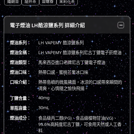
鐵觀音
龍井茶
碧螺春
茉莉花茶
電子煙油 LH酷涼鹽系列 詳細介紹
煙油系列：
LH VAPEMY 酷涼鹽系列
煙油全稱：
LH VAPEMY 酷涼鹽系列尼古丁鹽電子菸煙油
煙油類型：
馬來西亞進口老牌尼古丁鹽電子煙油
煙油口味：
熱帶口感 - 蜜桃芒果冰口味
口味介紹：
熱帶島嶼的微風拂面，冰涼的口感帶來瞬間的
清爽，心情隨之愉快飛揚。
40mg
丁鹽含量：
30mL
單瓶容量：
煙油成分：
食品級丙二醇(PG)、食品級植物甘油(VG)、
99.6%高純度尼古丁鹽、可食用天然或人工香
料