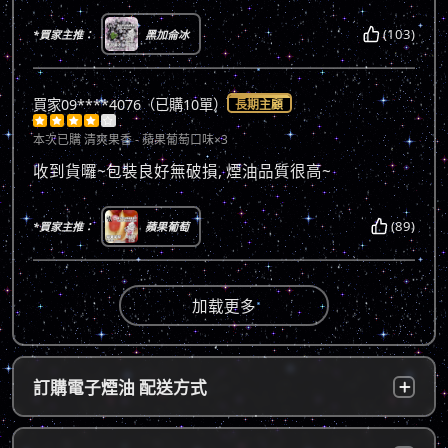
(103)
*買家主推：
黑加侖冰
買家09****4076（已購10單）
長期主顧





本次已購
清爽果香 - 蘋果葡萄口味×3
收到貨囉~包裝良好無破損, 煙油品質很高~
(89)
*買家主推：
蘋果葡萄
加载更多
訂購電子煙油 配送方式
台灣本島：
a. 黑貓宅配：訂單成立後，24小時內寄出，2