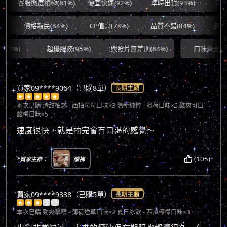
客服態度積極(81%)
便宜快速(92%)
準時出貨(93%)
包裝良好(
價格親民(84%)
CP值高(78%)
品質不錯(84%)
商品滿意
超優服務(95%)
與照片無差別(84%)
口味齊全(96%)
買家09****9064（已購8單）
長期主顧





本次已購
清甜柚惑 - 西柚莓莓口味×3 清新純粹 - 薄荷口味×5 酸爽可口-
酸梅口味×5
速度很快，就是抽完會有口渴的感覺～
(105)
*買家主推：
酸梅
買家09****9338（已購5單）
長期主顧





本次已購
勁爽擊喉 - 薄荷煙草口味×2 夏日冰飲 - 西瓜檸檬口味×3