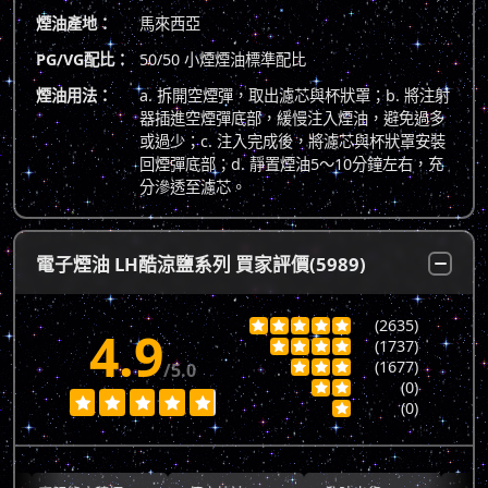
煙油產地：
馬來西亞
PG/VG配比：
50/50 小煙煙油標準配比
煙油用法：
a. 拆開空煙彈，取出濾芯與杯狀罩；b. 將注射
器插進空煙彈底部，緩慢注入煙油，避免過多
或過少；c. 注入完成後，將濾芯與杯狀罩安裝
回煙彈底部；d. 靜置煙油5～10分鐘左右，充
分滲透至濾芯。
電子煙油 LH酷涼鹽系列 買家評價(5989)
(2635)





4.9
(1737)




(1677)
/5.0



(0)







(0)
