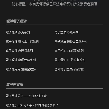
保證訂單成立後會在24小時內出貨，但無法保
並聯絡客服進行免費退換。有其他疑慮請聯絡
貼心提醒：本商品僅提供已滿法定吸菸年齡之消費者選購
證物流配送零機率延遲。
客服。
訂單狀態顯示為「已出貨」，代表已經包裝完
退（換）貨商品必須為全新狀態且完整包裝（
成寄出，請耐心等候。（出貨狀態有時會因系
選購電子煙油
包含商品、附件、包裝、紙箱及購品、贈品等
統更新時間，會有所出入）
之完整性 ）不得有刮傷、髒污。
電子煙油 鯊克系列
電子煙油 彩鯊系列
海外運送：
海外顧客如需訂購，請聯絡客服中心協助海外
退換貨商品需包裝妥當，切勿直接於商品原包
配送，我們會快速為您處理。
電子煙油 鹽博士一代系列
電子煙油 鹽博士二代系列
裝上黏貼紙張或書寫文字。
電子煙油 爆脾氣系列
電子煙油 313氣泡系列
購買之商品若符合促銷活動（ 如滿減、免運等
），退換貨時則需整筆交易一起退換貨。
電子煙油 廚師佳釀系列
電子煙油 LH酷涼鹽系列
本站商品屬於食品類，基於安全衛生考量，除
電子煙專用 通用空煙彈
全部電子煙油商品總覽
有非人為造成的破壞、損毀或不完整的商品瑕
疵外，一經拆封，恕不接受退/換貨。
電子煙資訊
電子菸油分享——好抽便宜不貴
電子煙小白如何上手？保固問題怎麼辦？