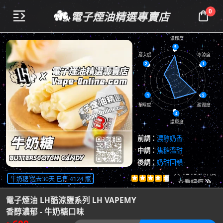
0
電子煙油精選專賣店


濃郁度
5
層次感
冰涼度
2
1
1
5
擊喉感
甜潤度
4
還原度
前調：
濃醇奶香
中調：
焦糖溫甜
後調：
奶甜回韻
共
12150
評價
牛奶糖 過去30天 已售 4124 瓶





查看評價

電子煙油 LH酷涼鹽系列 LH VAPEMY
香醇濃郁 - 牛奶糖口味