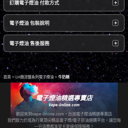
訂購電子煙油 付款方式
～5個工作天內可送達指定地址。
b. 7-11便利店：訂單成立後，24小時內寄出，
貨到付款：
使用貨到付款方式只需於配達貨物時，將訂單
電子煙油 包裝說明
2～5個工作天內可送達指定便利店。（ 如遇休
款項以新台幣現金的方式繳款，即可完成付
息日、國定假日，或特殊公告公休日則自行順
款。
延。遇異常出貨情況，將另外通知您）。
隱密包裝：
由於台灣法律政策原因，包裝上不會註明內容
超商付款：
訂單送達門市後，會寄送簡訊通知取貨，請至
電子煙油 售後服務
物，謝謝理解。
*提示1：線上支付成功並至便利店取貨者須核
超商告知門市人員您訂購時所填寫的聯絡電話
對證件，取貨人必須是商品託運單上的收件
後三碼，並付款取貨。
人，收件人請勿使用暱稱、假名以免無法順利
退換貨原則
包裹拆封請全程錄影，已確保雙方權益。
取貨。
商品若有任何瑕疵問題，請拍照/錄影並聯絡本
*提示2：至便利店付款並取貨者，請確認您提
首頁
LH酷涼鹽系列電子煙油
牛奶糖
站客服，以利於退/換貨保固處理。
交訂單時的暱稱與包裹是否一致，順利付款後
即可取貨。
七天鑑賞期內有任何非人為問題，可免費退/換
貨。超過七天鑑賞期後若要退/換全新未拆封非
電子煙油精選專賣店
*提示3：使用超商到店未取貨者，或會影響
瑕疵商品，將收取總金額的20%服務費，並需
Vape-0nline.com
「超商取貨信用」而導致無法再次使用超商取
自行承擔來回運費。
貨服務，請顧客及時前往取貨。
歡迎來到vape-0nline.com，台灣電子煙油精選專賣店
本站所有商品在運送途中均有可能因為壓力改
我們致力於成為行業頂尖精品電子煙/電子菸油選購平台，讓您每
任何運輸配送方式皆有發生延誤之可能，我們
變而造成滲漏問題，如發現滲漏，請拍照/錄影
一分消費都享受五星級保障服務！