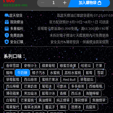
600
$


加入購物袋

現貨充足(庫存>999)

07:25:06:78
當天發貨
距當天煙油訂單發貨還有

現貨煙油
官方配送預計
8月10日～8月11日
可送達

多重福利
全場電子煙油滿
3,000免運、滿
3,300減
150等
$
$
$

免費退換
未拆封電子煙油七天鑑賞期內可免費退換

安全訂購
安全支付&隱密發貨，保護煙油買家個資
系列口味：
香草雪碧
麥根沙士
蘋果葡萄
蜂蜜百香果
哈密瓜
芒果
酸梅
牛奶糖
橘子汽水
水蜜桃
荔枝水蜜桃
藍莓
雪碧
草莓藍莓
西瓜綠茶
蜜桃芒果冰
Red Bull
草莓甜瓜
西瓜檸檬
芒果奶昔
葡萄冰
可樂冰
多多綠茶
西柚莓莓
薄荷蘋果
黑加侖冰
藍莓沙冰
香檳
西瓜冰
海鹽檸檬
白葡萄
芒果蜜桃
黃油煙草
純正煙草
薄荷煙草
焦糖煙草
莓果聖代
香草冰淇淋
覆盆子
薄荷
芭樂冰
烏龍茶