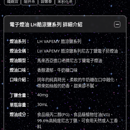
鐵觀音
龍井茶
碧螺春
茉莉花茶
電子煙油 LH酷涼鹽系列 詳細介紹
煙油系列：
LH VAPEMY 酷涼鹽系列
煙油全稱：
LH VAPEMY 酷涼鹽系列尼古丁鹽電子菸煙油
煙油類型：
馬來西亞進口老牌尼古丁鹽電子煙油
煙油口味：
香醇濃郁 - 牛奶糖口味
口味介紹：
同年的純真時光，柔軟的牛奶糖在口中融化，
帶來如絲般的奶香，甜美卻不膩。
40mg
丁鹽含量：
30mL
單瓶容量：
煙油成分：
食品級丙二醇(PG)、食品級植物甘油(VG)、
99.6%高純度尼古丁鹽、可食用天然或人工香
料