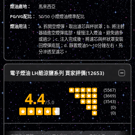
煙油產地：
馬來西亞
PG/VG配比：
50/50 小煙煙油標準配比
煙油用法：
a. 拆開空煙彈，取出濾芯與杯狀罩；b. 將注射
器插進空煙彈底部，緩慢注入煙油，避免過多
或過少；c. 注入完成後，將濾芯與杯狀罩安裝
回煙彈底部；d. 靜置煙油5～10分鐘左右，充
分滲透至濾芯。
電子煙油 LH酷涼鹽系列 買家評價(12653)
(5567)





4.4
(3669)




(3543)
/5.0



(0)







(0)
