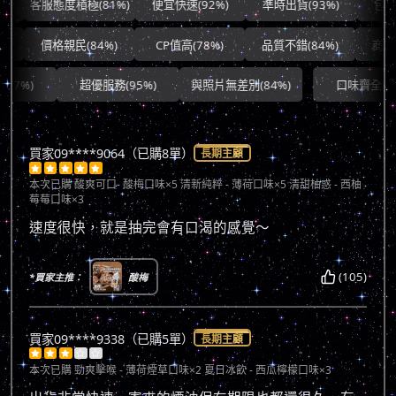
客服態度積極(81%)
便宜快速(92%)
準時出貨(93%)
包裝良好(
價格親民(84%)
CP值高(78%)
品質不錯(84%)
商品滿意
超優服務(95%)
與照片無差別(84%)
口味齊全(96%)
買家09****9064（已購8單）
長期主顧





本次已購
酸爽可口- 酸梅口味×5 清新純粹 - 薄荷口味×5 清甜柚惑 - 西柚
莓莓口味×3
速度很快，就是抽完會有口渴的感覺～
(105)
*買家主推：
酸梅
買家09****9338（已購5單）
長期主顧





本次已購
勁爽擊喉 - 薄荷煙草口味×2 夏日冰飲 - 西瓜檸檬口味×3