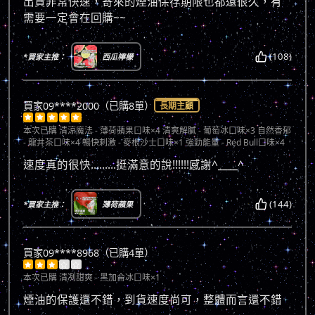
出貨非常快速，寄來的煙油保存期限也都還很久，有
需要一定會在回購~~
(108)
*買家主推：
西瓜檸檬
買家09****2000（已購8單）
長期主顧





本次已購
清涼魔法 - 薄荷蘋果口味×4 清爽解膩 - 葡萄冰口味×3 自然香郁
- 龍井茶口味×4 暢快刺激 - 麥根沙士口味×1 強勁能量 - Red Bull口味×4
速度真的很快.........挺滿意的說!!!!!!感謝^____^
(144)
*買家主推：
薄荷蘋果
買家09****8968（已購4單）





本次已購
清冽甜爽 - 黑加侖冰口味×1
煙油的保護還不錯，到貨速度尚可，整體而言還不錯