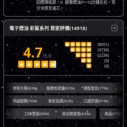
回煙彈底部；d. 靜置煙油5～10分鐘左右，充
分滲透至濾芯。
電子煙油 彩鯊系列 買家評價(14918)
(8951)





4.7
(3730)




(2238)
/5.0



(0)







(0)

使用方便(83%)
服務態度優(92%)
適配度佳(77%)
注重隱私(9
熱誠服務(76%)
香氣協調(82%)
口感舒適(91%)
回味綿長(
口味豐富(88%)
超出期望值(64%)
商品CP值高(78%)