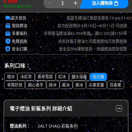
390
$


加入購物袋

現貨充足(庫存>999)

19:44:50:79
當天發貨
距當天煙油訂單發貨還有

現貨煙油
官方配送預計
8月10日～8月11日
可送達

多重福利
全場電子煙油滿
3,000免運、滿
3,300減
150等
$
$
$

免費退換
未拆封電子煙油七天鑑賞期內可免費退換

安全訂購
安全支付&隱密發貨，保護煙油買家個資
系列口味：
橙冰
冰紅茶
香草雪碧
紅冰
鹽水菠蘿
桂花釀
草莓奶昔
甜心香芋
綠冰
藍冰
紫冰
瓜果茗露
百香果
電子煙油 彩鯊系列 詳細介紹
煙油系列：
SALT SHAQ 彩鯊系列