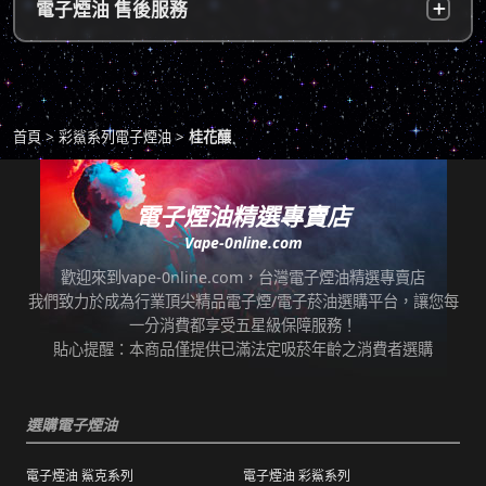
超商付款：
訂單送達門市後，會寄送簡訊通知取貨，請至
電子煙油 售後服務
物，謝謝理解。
*提示1：線上支付成功並至便利店取貨者須核
超商告知門市人員您訂購時所填寫的聯絡電話
對證件，取貨人必須是商品託運單上的收件
後三碼，並付款取貨。
人，收件人請勿使用暱稱、假名以免無法順利
退換貨原則
包裹拆封請全程錄影，已確保雙方權益。
取貨。
商品若有任何瑕疵問題，請拍照/錄影並聯絡本
*提示2：至便利店付款並取貨者，請確認您提
首頁
彩鯊系列電子煙油
桂花釀
站客服，以利於退/換貨保固處理。
交訂單時的暱稱與包裹是否一致，順利付款後
即可取貨。
七天鑑賞期內有任何非人為問題，可免費退/換
貨。超過七天鑑賞期後若要退/換全新未拆封非
電子煙油精選專賣店
*提示3：使用超商到店未取貨者，或會影響
瑕疵商品，將收取總金額的20%服務費，並需
Vape-0nline.com
「超商取貨信用」而導致無法再次使用超商取
自行承擔來回運費。
貨服務，請顧客及時前往取貨。
歡迎來到vape-0nline.com，台灣電子煙油精選專賣店
本站所有商品在運送途中均有可能因為壓力改
我們致力於成為行業頂尖精品電子煙/電子菸油選購平台，讓您每
任何運輸配送方式皆有發生延誤之可能，我們
變而造成滲漏問題，如發現滲漏，請拍照/錄影
一分消費都享受五星級保障服務！
保證訂單成立後會在24小時內出貨，但無法保
並聯絡客服進行免費退換。有其他疑慮請聯絡
貼心提醒：本商品僅提供已滿法定吸菸年齡之消費者選購
證物流配送零機率延遲。
客服。
訂單狀態顯示為「已出貨」，代表已經包裝完
退（換）貨商品必須為全新狀態且完整包裝（
成寄出，請耐心等候。（出貨狀態有時會因系
選購電子煙油
包含商品、附件、包裝、紙箱及購品、贈品等
統更新時間，會有所出入）
之完整性 ）不得有刮傷、髒污。
電子煙油 鯊克系列
電子煙油 彩鯊系列
海外運送：
海外顧客如需訂購，請聯絡客服中心協助海外