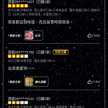
買家09****1457（已購3單）





本次已購
芋香奶滑 - 甜心香芋口味×2 味覺享受 - 鹽水菠蘿口味×2 酸爽可
口 - 紅冰口味×2 桃氣滿滿 - 水蜜桃口味×1
很喜歡這個味道，而且留香時間很長。
(102)
*買家主推：
紅冰
買家09****5790（已購7單）
長期主顧





本次已購
味覺享受 - 鹽水菠蘿口味×3
出貨速度快～～
(135)
*買家主推：
鹽水菠蘿
買家09****6535（已購4單）





本次已購
芋香奶滑 - 甜心香芋口味×4 滿滿果香 - 橙冰口味×1