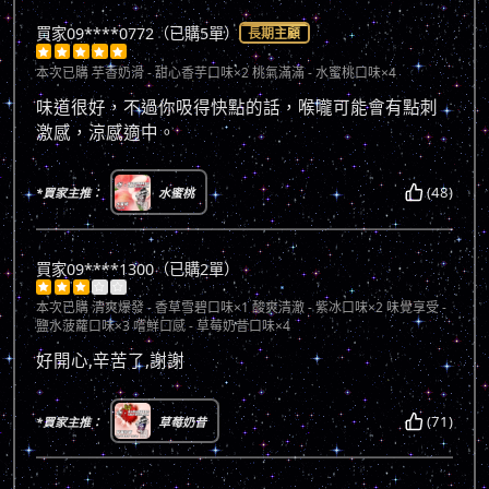
買家09****0772（已購5單）
長期主顧





本次已購
芋香奶滑 - 甜心香芋口味×2 桃氣滿滿 - 水蜜桃口味×4
味道很好，不過你吸得快點的話，喉嚨可能會有點刺
激感，涼感適中。
(48)
*買家主推：
水蜜桃
買家09****1300（已購2單）





本次已購
清爽爆發 - 香草雪碧口味×1 酸爽清澈 - 紫冰口味×2 味覺享受 -
鹽水菠蘿口味×3 嚐鮮口感 - 草莓奶昔口味×4
好開心,辛苦了,謝謝
(71)
*買家主推：
草莓奶昔