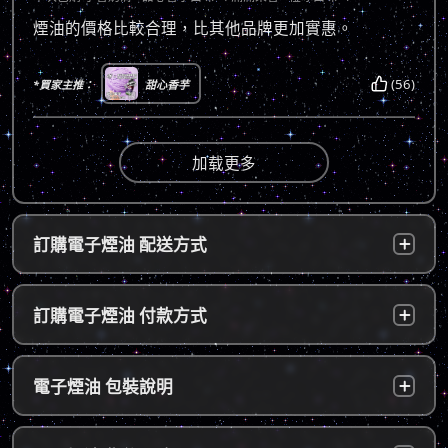
煙油的價格比較合理，比其他品牌更加實惠。
(56)
*買家主推：
甜心香芋
加载更多
訂購電子煙油 配送方式
台灣本島：
a. 黑貓宅配：訂單成立後，24小時內寄出，2
訂購電子煙油 付款方式
～5個工作天內可送達指定地址。
b. 7-11便利店：訂單成立後，24小時內寄出，
貨到付款：
使用貨到付款方式只需於配達貨物時，將訂單
電子煙油 包裝說明
2～5個工作天內可送達指定便利店。（ 如遇休
款項以新台幣現金的方式繳款，即可完成付
息日、國定假日，或特殊公告公休日則自行順
款。
延。遇異常出貨情況，將另外通知您）。
隱密包裝：
由於台灣法律政策原因，包裝上不會註明內容