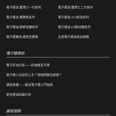
退換貨商品需包裝妥當，切勿直接於商品原包
配送，我們會快速為您處理。
電子煙油 鹽博士一代系列
電子煙油 鹽博士二代系列
裝上黏貼紙張或書寫文字。
電子煙油 爆脾氣系列
電子煙油 313氣泡系列
購買之商品若符合促銷活動（ 如滿減、免運等
），退換貨時則需整筆交易一起退換貨。
電子煙油 廚師佳釀系列
電子煙油 LH酷涼鹽系列
本站商品屬於食品類，基於安全衛生考量，除
電子煙專用 通用空煙彈
全部電子煙油商品總覽
有非人為造成的破壞、損毀或不完整的商品瑕
疵外，一經拆封，恕不接受退/換貨。
電子煙資訊
電子菸油分享——好抽便宜不貴
電子煙小白如何上手？保固問題怎麼辦？
通俗易懂——最全電子煙入門指南
更多煙油知識分享
顧客服務