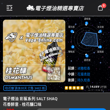
0
電子煙油精選專賣店


濃郁度
3
層次感
冰涼度
1
5
2
6
擊喉感
甜潤度
2
還原度
前調：
淡雅桂香
中調：
花蜜柔甜
後調：
持久桂香
共
14389
評價
桂花釀 過去30天 已售 3465 瓶





查看評價

電子煙油 彩鯊系列 SALT SHAQ
花香醉意 - 桂花釀口味