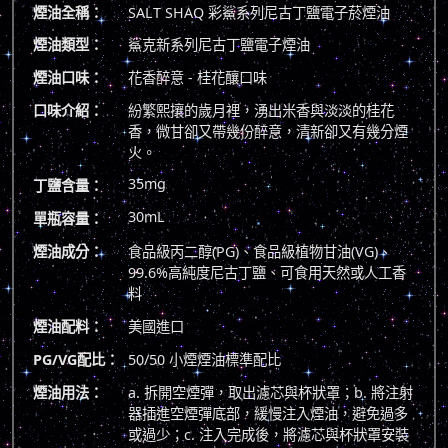
煙油全稱：
SALT SHAQ 彩鯊系列尼古丁鹽電子菸煙油
煙油類型：
鯊克新系列尼古丁鹽電子煙油
煙油口味：
花香醉意 - 桂花釀口味
口味介紹：
紛繁熙攘的歲月裡，湧出米香與淡淡的桂花
香，微甘卻又帶幾份醉意，清新卻又有幾分煙
火。
35mg
丁鹽含量：
30mL
單瓶容量：
煙油成分：
食品級丙二醇(PG)、食品級植物甘油(VG)、
99.6%高純度尼古丁鹽、可食用天然或人工香
料
煙油配料：
美國進口
PG/VG配比：
50/50 小煙煙油標準配比
煙油用法：
a. 拆開空煙彈，取出濾芯與杯狀罩；b. 將注射
器插進空煙彈底部，緩慢注入煙油，避免過多
或過少；c. 注入完成後，將濾芯與杯狀罩安裝