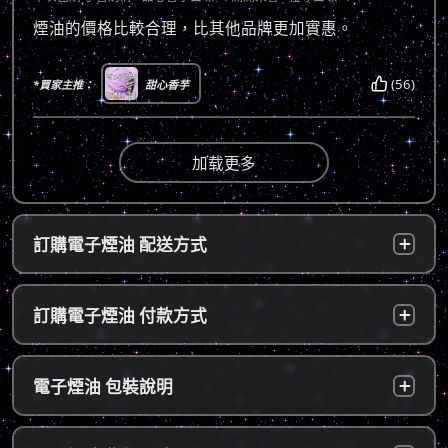
煙油的價格比較合理，比其他品牌更加實惠。
(56)
*買家主推：
甜心香芋
加载更多
訂購電子煙油 配送方式
台灣本島：
a. 黑貓宅配：訂單成立後，24小時內寄出，2
訂購電子煙油 付款方式
～5個工作天內可送達指定地址。
b. 7-11便利店：訂單成立後，24小時內寄出，
貨到付款：
使用貨到付款方式只需於配達貨物時，將訂單
電子煙油 包裝說明
2～5個工作天內可送達指定便利店。（ 如遇休
款項以新台幣現金的方式繳款，即可完成付
息日、國定假日，或特殊公告公休日則自行順
款。
延。遇異常出貨情況，將另外通知您）。
隱密包裝：
由於台灣法律政策原因，包裝上不會註明內容