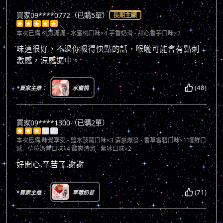
買家09****0772（已購5單）
長期主顧





本次已購
桃氣滿滿 - 水蜜桃口味×4 芋香奶滑 - 甜心香芋口味×2
味道很好，不過你吸得快點的話，喉嚨可能會有點刺
激感，涼感適中。
(48)
*買家主推：
水蜜桃
買家09****1300（已購2單）





本次已購
味覺享受 - 鹽水菠蘿口味×3 清爽爆發 - 香草雪碧口味×1 嚐鮮口
感 - 草莓奶昔口味×4 酸爽清澈 - 紫冰口味×2
好開心,辛苦了,謝謝
(71)
*買家主推：
草莓奶昔