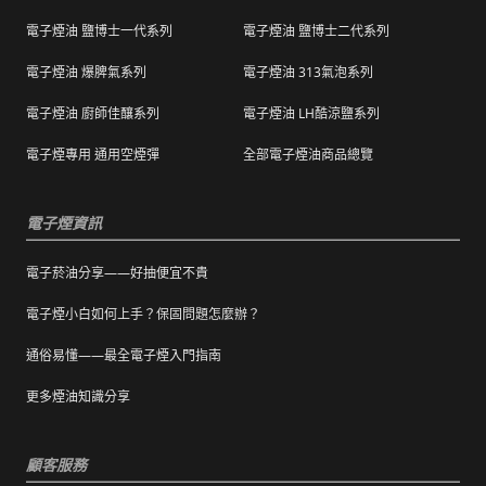
退換貨商品需包裝妥當，切勿直接於商品原包
配送，我們會快速為您處理。
電子煙油 鹽博士一代系列
電子煙油 鹽博士二代系列
裝上黏貼紙張或書寫文字。
電子煙油 爆脾氣系列
電子煙油 313氣泡系列
購買之商品若符合促銷活動（ 如滿減、免運等
），退換貨時則需整筆交易一起退換貨。
電子煙油 廚師佳釀系列
電子煙油 LH酷涼鹽系列
本站商品屬於食品類，基於安全衛生考量，除
電子煙專用 通用空煙彈
全部電子煙油商品總覽
有非人為造成的破壞、損毀或不完整的商品瑕
疵外，一經拆封，恕不接受退/換貨。
電子煙資訊
電子菸油分享——好抽便宜不貴
電子煙小白如何上手？保固問題怎麼辦？
通俗易懂——最全電子煙入門指南
更多煙油知識分享
顧客服務