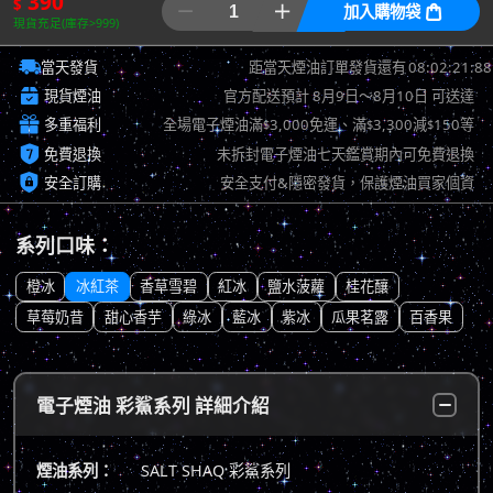
390
$


加入購物袋

現貨充足(庫存>999)

08:02:21:21
當天發貨
距當天煙油訂單發貨還有

現貨煙油
官方配送預計
8月9日～8月10日
可送達

多重福利
全場電子煙油滿
3,000免運、滿
3,300減
150等
$
$
$

免費退換
未拆封電子煙油七天鑑賞期內可免費退換

安全訂購
安全支付&隱密發貨，保護煙油買家個資
系列口味：
橙冰
冰紅茶
香草雪碧
紅冰
鹽水菠蘿
桂花釀
草莓奶昔
甜心香芋
綠冰
藍冰
紫冰
瓜果茗露
百香果
電子煙油 彩鯊系列 詳細介紹
煙油系列：
SALT SHAQ 彩鯊系列