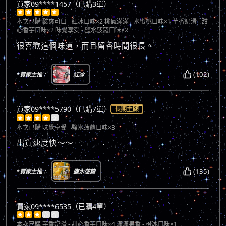
買家09****1457（已購3單）





本次已購
酸爽可口 - 紅冰口味×2 桃氣滿滿 - 水蜜桃口味×1 芋香奶滑 - 甜
心香芋口味×2 味覺享受 - 鹽水菠蘿口味×2
很喜歡這個味道，而且留香時間很長。
(102)
*買家主推：
紅冰
買家09****5790（已購7單）
長期主顧





本次已購
味覺享受 - 鹽水菠蘿口味×3
出貨速度快～～
(135)
*買家主推：
鹽水菠蘿
買家09****6535（已購4單）





本次已購
芋香奶滑 - 甜心香芋口味×4 滿滿果香 - 橙冰口味×1