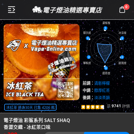
0
電子煙油精選專賣店


濃郁度
1
層次感
冰涼度
3
2
2
2
擊喉感
甜潤度
5
還原度
前調：
清新檸檬
中調：
醇厚紅茶
後調：
淡淡茶韻
共
9741
評價
冰紅茶 過去30天 已售 4206 瓶





查看評價

電子煙油 彩鯊系列 SALT SHAQ
香澀交織 - 冰紅茶口味