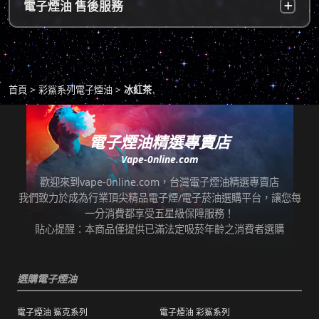
超商付款：
訂單送達門市後，會寄送簡訊通知取貨，請至
電子煙油 售後服務
物，謝謝理解。
*提示1：線上支付成功並至便利店取貨者須核
超商告知門市人員您訂購時所填寫的聯絡電話
對證件，取貨人必須是商品託運單上的收件
後三碼，並付款取貨。
人，收件人請勿使用暱稱、假名以免無法順利
退換貨原則
包裹拆封請全程錄影，已確保雙方權益。
取貨。
商品若有任何瑕疵問題，請拍照/錄影並聯絡本
*提示2：至便利店付款並取貨者，請確認您提
首頁
彩鯊系列電子煙油
冰紅茶
站客服，以利於退/換貨保固處理。
交訂單時的暱稱與包裹是否一致，順利付款後
即可取貨。
七天鑑賞期內有任何非人為問題，可免費退/換
貨。超過七天鑑賞期後若要退/換全新未拆封非
電子煙油精選專賣店
*提示3：使用超商到店未取貨者，或會影響
瑕疵商品，將收取總金額的20%服務費，並需
Vape-0nline.com
「超商取貨信用」而導致無法再次使用超商取
自行承擔來回運費。
貨服務，請顧客及時前往取貨。
歡迎來到vape-0nline.com，台灣電子煙油精選專賣店
本站所有商品在運送途中均有可能因為壓力改
我們致力於成為行業頂尖精品電子煙/電子菸油選購平台，讓您每
任何運輸配送方式皆有發生延誤之可能，我們
變而造成滲漏問題，如發現滲漏，請拍照/錄影
一分消費都享受五星級保障服務！
保證訂單成立後會在24小時內出貨，但無法保
並聯絡客服進行免費退換。有其他疑慮請聯絡
貼心提醒：本商品僅提供已滿法定吸菸年齡之消費者選購
證物流配送零機率延遲。
客服。
訂單狀態顯示為「已出貨」，代表已經包裝完
退（換）貨商品必須為全新狀態且完整包裝（
成寄出，請耐心等候。（出貨狀態有時會因系
選購電子煙油
包含商品、附件、包裝、紙箱及購品、贈品等
統更新時間，會有所出入）
之完整性 ）不得有刮傷、髒污。
電子煙油 鯊克系列
電子煙油 彩鯊系列
海外運送：
海外顧客如需訂購，請聯絡客服中心協助海外