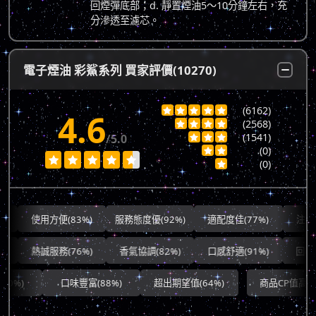
回煙彈底部；d. 靜置煙油5～10分鐘左右，充
分滲透至濾芯。
電子煙油 彩鯊系列 買家評價(10270)
(6162)





4.6
(2568)




(1541)
/5.0



(0)







(0)

使用方便(83%)
服務態度優(92%)
適配度佳(77%)
注重隱私(
熱誠服務(76%)
香氣協調(82%)
口感舒適(91%)
回味綿長
口味豐富(88%)
超出期望值(64%)
商品CP值高(78%)