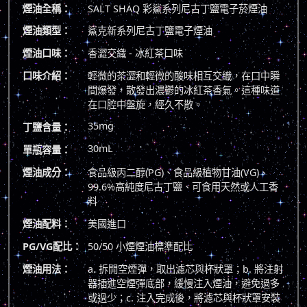
煙油全稱：
SALT SHAQ 彩鯊系列尼古丁鹽電子菸煙油
煙油類型：
鯊克新系列尼古丁鹽電子煙油
煙油口味：
香澀交織 - 冰紅茶口味
口味介紹：
輕微的茶澀和輕微的酸味相互交織，在口中瞬
間爆發，散發出濃鬱的冰紅茶香氣。這種味道
在口腔中盤旋，經久不散。
35mg
丁鹽含量：
30mL
單瓶容量：
煙油成分：
食品級丙二醇(PG)、食品級植物甘油(VG)、
99.6%高純度尼古丁鹽、可食用天然或人工香
料
煙油配料：
美國進口
PG/VG配比：
50/50 小煙煙油標準配比
煙油用法：
a. 拆開空煙彈，取出濾芯與杯狀罩；b. 將注射
器插進空煙彈底部，緩慢注入煙油，避免過多
或過少；c. 注入完成後，將濾芯與杯狀罩安裝