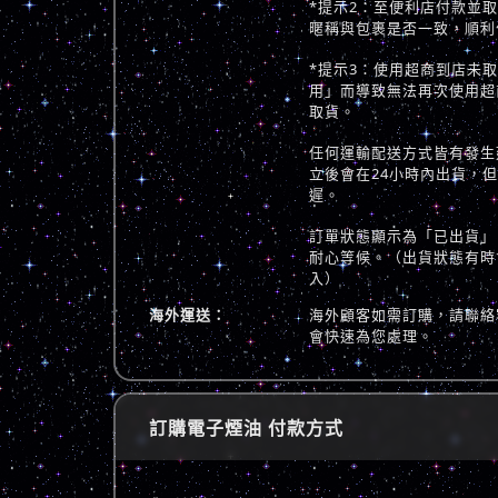
*提示2：至便利店付款並
暱稱與包裹是否一致，順利
*提示3：使用超商到店未
用」而導致無法再次使用超
取貨。
任何運輸配送方式皆有發生
立後會在24小時內出貨，
遲。
訂單狀態顯示為「已出貨」
耐心等候。（出貨狀態有時
入）
海外運送：
海外顧客如需訂購，請聯絡
會快速為您處理。
訂購電子煙油 付款方式