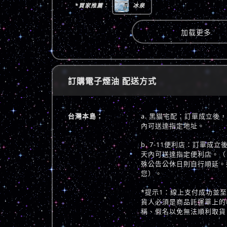
*買家推薦：
冰泉
加载更多
訂購電子煙油 配送方式
台灣本島：
a. 黑貓宅配：訂單成立後
內可送達指定地址。
b. 7-11便利店：訂單成
天內可送達指定便利店。（
殊公告公休日則自行順延。
您）。
*提示1：線上支付成功並
貨人必須是商品託運單上的
稱、假名以免無法順利取貨