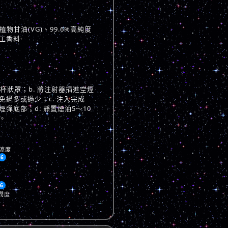
物甘油(VG)、99.6%高純度
工香料
與杯狀罩；b. 將注射器插進空煙
過多或過少；c. 注入完成
彈底部；d. 靜置煙油5～10
。
涼度
6
6
潤度