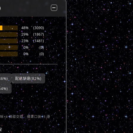
)
48%
(3090)
29%
(1867)
23%
(1481)
0%
(0)
0%
(0)
6%)
配送快速(82%)
4%)
味×4 清甜交錯 - 蘋果口味×3 港
家