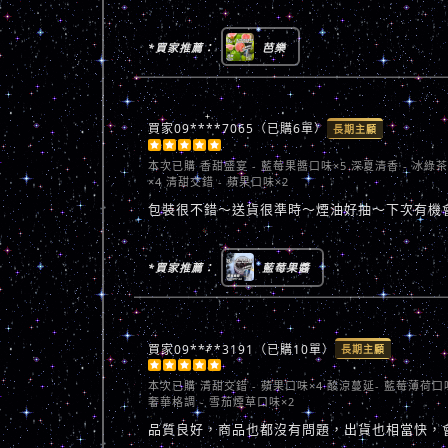
*買家推薦：
芭樂
買家09****7065（已購6單）
長期主顧





本次已購
香甜盛宴 - 藍莓果醬口味×5 深夏清香 - 冰綠
×4 清甜交錯 - 蘋果口味×2
包裝很不錯～送貨很準時～煙油好抽～下次有機
*買家推薦：
藍莓果醬
買家09****3191（已購10單）
長期主顧





本次已購
清甜交錯 - 蘋果口味×4 酸涼蔓延- 藍莓薄荷口
奢華格調 - 雪茄煙草口味×2
品質良好，商品也都沒有問題，出貨也相當快，