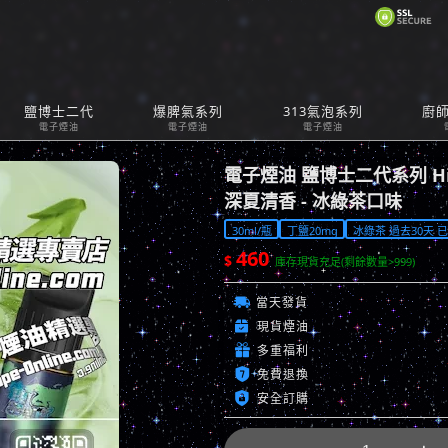
購
鹽博士二代
爆脾氣系列
313氣泡系列
廚
Car
電子煙油
電子煙油
電子煙油
電子煙油 鹽博士二代系列 Hi 
深夏清香 - 冰綠茶口味
30ml/瓶
丁鹽20mg
冰綠茶 過去30天 已售
460
$
庫存現貨充足(剩餘數量>999)

當天發貨

現貨煙油

多重福利

免費退換

安全訂購