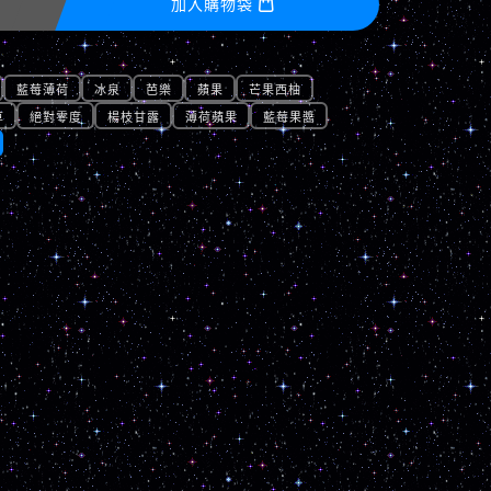
加入購物袋

藍莓薄荷
冰泉
芭樂
蘋果
芒果西柚
草
絕對零度
楊枝甘露
薄荷蘋果
藍莓果醬