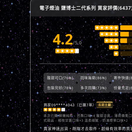
電子煙油 鹽博士二代系列 買家評價(6437





4.2







/5.0








酸甜可口(76%)
回味無窮(86%)
寄件快速(8
包裝完好(78%)
多次回購(73%)
份量充足(6
買家09****4043（已購7單）
長期主顧





本次已購
鮮嫩純粹 - 芭樂口味×4 酸甜涼爽 - 薄荷蘋果口
式甜品 - 楊枝甘露口味×3 溫柔細膩 - 奶油煙草口味×2
賣家神速出貨，剛剛才去取件，超級有效率的買