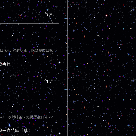
(95)
茶口味×5 冰封味蕾 - 絕對零度口味
會再買
(74)
味×3 冰封味蕾 - 絕對零度口味×2
會一直持續回購！