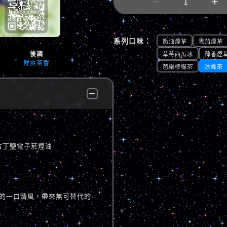


系列口味：
奶油煙草
雪茄煙草
後調
草莓西瓜冰
醇香煙
鮮爽茶香
芭樂檸檬茶
冰綠茶
列尼古丁鹽電子菸煙油
的一口清風，帶來無可替代的