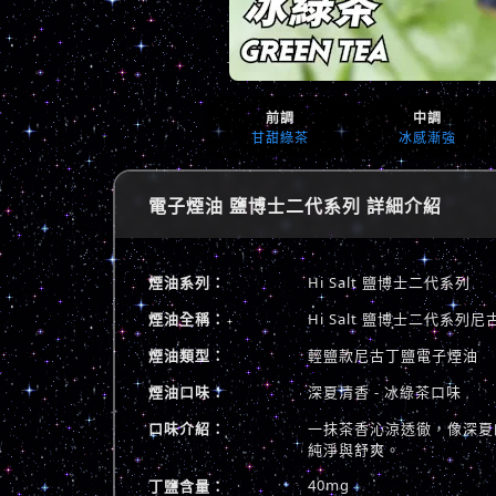
前調
中調
甘甜綠茶
冰感漸強
電子煙油 鹽博士二代系列 詳細介紹
煙油系列：
Hi Salt 鹽博士二代系列
煙油全稱：
Hi Salt 鹽博士二代系
煙油類型：
輕鹽款尼古丁鹽電子煙油
煙油口味：
深夏清香 - 冰綠茶口味
口味介紹：
一抹茶香沁涼透徹，像深夏
純淨與舒爽。
40mg
丁鹽含量：