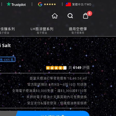
繁體中文/TWD
0



物車預覽
師佳釀系列
LH酷涼鹽系列
通用空煙彈
t Preview
電子煙油
電子煙油
電子煙專用
Salt
 6305 瓶
共
6149
評價





查看評價 >>
18:46:56:53
距當天煙油訂單發貨還有
官方配送預計 8月9日～8月10日 可送達
全場電子煙油滿$3,000免運、滿$3,300減$150等
未拆封電子煙油七天鑑賞期內可免費退換
安全支付&隱密發貨，保護煙油買家個資