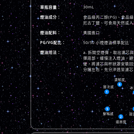
30mL
單瓶容量：
煙油成分：
食品級丙二醇(PG)、食品級植
尼古丁鹽、可食用天然或人
煙油配料：
美國進口
PG/VG配比：
50/50 小煙煙油標準配比
煙油用法：
a. 拆開空煙彈，取出濾芯
彈底部，緩慢注入煙油，避免
後，將濾芯與杯狀罩安裝回煙
分鐘左右，充分滲透至濾芯
濃郁度
6
層次感
冰
1
5
擊喉感
甜
2
還原度