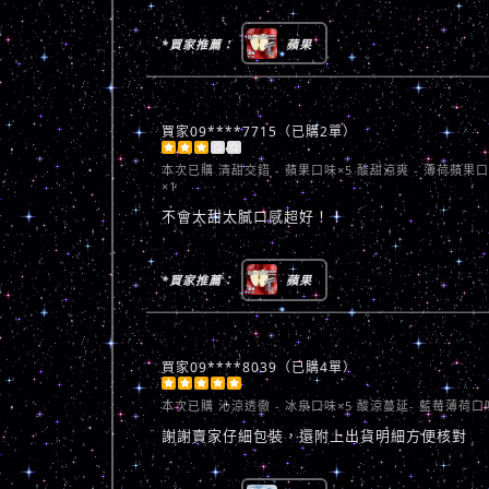
*買家推薦：
蘋果
買家09****7715（已購2單）





本次已購
清甜交錯 - 蘋果口味×5 酸甜涼爽 - 薄荷蘋果
×1
不會太甜太膩口感超好！！
*買家推薦：
蘋果
買家09****8039（已購4單）





本次已購
沁涼透徹 - 冰泉口味×5 酸涼蔓延- 藍莓薄荷口
謝謝賣家仔細包裝，還附上出貨明細方便核對