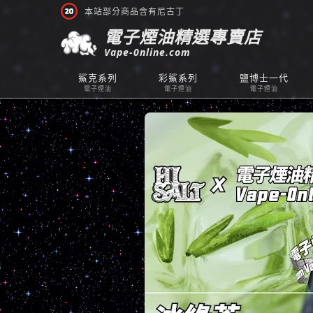
本站部分商品含有尼古丁
電子煙油精選專賣店
Vape-0nline.com
鯊克系列
彩鯊系列
鹽博士一代
電子煙油
電子煙油
電子煙油