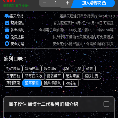
460
$


加入購物袋

現貨充足(庫存>999)

09:58:30:40
當天發貨
距當天煙油訂單發貨還有

現貨煙油
官方配送預計
8月9日～8月10日
可送達

多重福利
全場電子煙油滿
3,000免運、滿
3,300減
150等
$
$
$

免費退換
未拆封電子煙油七天鑑賞期內可免費退換

安全訂購
安全支付&隱密發貨，保護煙油買家個資
系列口味：
奶油煙草
雪茄煙草
藍莓薄荷
冰泉
芭樂
蘋果
芒果西柚
草莓西瓜冰
醇香煙草
絕對零度
楊枝甘露
薄荷蘋果
藍莓果醬
芭樂檸檬茶
冰綠茶
電子煙油 鹽博士二代系列 詳細介紹