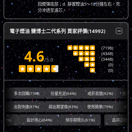
回煙彈底部；d. 靜置煙油5～10分鐘左右，充
分滲透至濾芯。
電子煙油 鹽博士二代系列 買家評價(14992)
(7196)





4.6
(4348)




(3448)
/5.0



(0)







(0)

多次回購(73%)
份量充足(64%)
戒菸首選(92%)
服務態度優(
出貨快速(87%)
超出期望值(83%)
使用簡單(79%)
戒菸神器
設計用心(84%)
保存期限久(61%)
品項正確(82%)