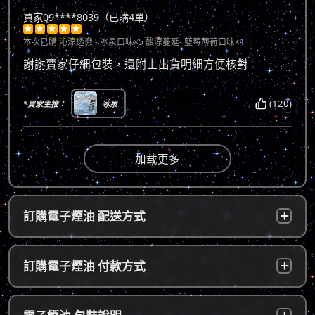
買家09****8039（已購4單）





本次已購
沁涼透徹 - 冰泉口味×5 酸涼蔓延- 藍莓薄荷口味×1
謝謝賣家仔細包裝，還附上出貨明細方便核對
(120)
*買家主推：
冰泉
加载更多
訂購電子煙油 配送方式
台灣本島：
a. 黑貓宅配：訂單成立後，24小時內寄出，2
訂購電子煙油 付款方式
～5個工作天內可送達指定地址。
b. 7-11便利店：訂單成立後，24小時內寄出，
貨到付款：
使用貨到付款方式只需於配達貨物時，將訂單