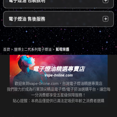
電子煙油 包裝說明
2～5個工作天內可送達指定便利店。（ 如遇休
款項以新台幣現金的方式繳款，即可完成付
息日、國定假日，或特殊公告公休日則自行順
款。
延。遇異常出貨情況，將另外通知您）。
隱密包裝：
由於台灣法律政策原因，包裝上不會註明內容
超商付款：
訂單送達門市後，會寄送簡訊通知取貨，請至
電子煙油 售後服務
物，謝謝理解。
*提示1：線上支付成功並至便利店取貨者須核
超商告知門市人員您訂購時所填寫的聯絡電話
對證件，取貨人必須是商品託運單上的收件
後三碼，並付款取貨。
人，收件人請勿使用暱稱、假名以免無法順利
退換貨原則
包裹拆封請全程錄影，已確保雙方權益。
取貨。
商品若有任何瑕疵問題，請拍照/錄影並聯絡本
*提示2：至便利店付款並取貨者，請確認您提
首頁
鹽博士二代系列電子煙油
藍莓果醬
站客服，以利於退/換貨保固處理。
交訂單時的暱稱與包裹是否一致，順利付款後
即可取貨。
七天鑑賞期內有任何非人為問題，可免費退/換
貨。超過七天鑑賞期後若要退/換全新未拆封非
電子煙油精選專賣店
*提示3：使用超商到店未取貨者，或會影響
瑕疵商品，將收取總金額的20%服務費，並需
Vape-0nline.com
「超商取貨信用」而導致無法再次使用超商取
自行承擔來回運費。
貨服務，請顧客及時前往取貨。
歡迎來到vape-0nline.com，台灣電子煙油精選專賣店
本站所有商品在運送途中均有可能因為壓力改
我們致力於成為行業頂尖精品電子煙/電子菸油選購平台，讓您每
任何運輸配送方式皆有發生延誤之可能，我們
變而造成滲漏問題，如發現滲漏，請拍照/錄影
一分消費都享受五星級保障服務！
保證訂單成立後會在24小時內出貨，但無法保
並聯絡客服進行免費退換。有其他疑慮請聯絡
貼心提醒：本商品僅提供已滿法定吸菸年齡之消費者選購
證物流配送零機率延遲。
客服。
訂單狀態顯示為「已出貨」，代表已經包裝完
退（換）貨商品必須為全新狀態且完整包裝（