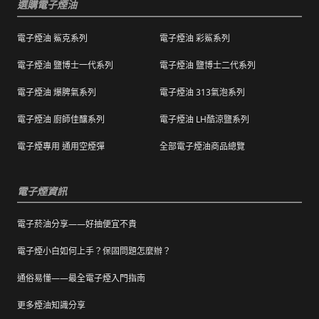
成寄出，請耐心等候。（出貨狀態有時會因系
選購電子煙油
包含商品、附件、包裝、紙箱及購品、贈品等
統更新時間，會有所出入）
之完整性 ）不得有刮傷、髒污。
電子煙油 鯊克系列
電子煙油 彩鯊系列
海外運送：
海外顧客如需訂購，請聯絡客服中心協助海外
退換貨商品需包裝妥當，切勿直接於商品原包
配送，我們會快速為您處理。
電子煙油 鹽博士一代系列
電子煙油 鹽博士二代系列
裝上黏貼紙張或書寫文字。
電子煙油 爆脾氣系列
電子煙油 313氣泡系列
購買之商品若符合促銷活動（ 如滿減、免運等
），退換貨時則需整筆交易一起退換貨。
電子煙油 廚師佳釀系列
電子煙油 LH酷涼鹽系列
本站商品屬於食品類，基於安全衛生考量，除
電子煙專用 通用空煙彈
全部電子煙油商品總覽
有非人為造成的破壞、損毀或不完整的商品瑕
疵外，一經拆封，恕不接受退/換貨。
電子煙資訊
電子菸油分享——好抽便宜不貴
電子煙小白如何上手？保固問題怎麼辦？
通俗易懂——最全電子煙入門指南
更多煙油知識分享