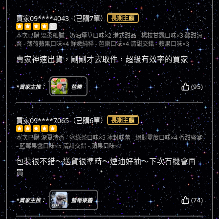
買家09****4043（已購7單）
長期主顧





本次已購
溫柔細膩 - 奶油煙草口味×2 港式甜品 - 楊枝甘露口味×3 酸甜涼
爽 - 薄荷蘋果口味×4 鮮嫩純粹 - 芭樂口味×4 清甜交錯 - 蘋果口味×3
賣家神速出貨，剛剛才去取件，超級有效率的買家
(95)
*買家主推：
芭樂
買家09****7065（已購6單）
長期主顧





本次已購
深夏清香 - 冰綠茶口味×5 冰封味蕾 - 絕對零度口味×4 香甜盛宴
- 藍莓果醬口味×5 清甜交錯 - 蘋果口味×2
包裝很不錯～送貨很準時～煙油好抽～下次有機會再
買
(74)
*買家主推：
藍莓果醬