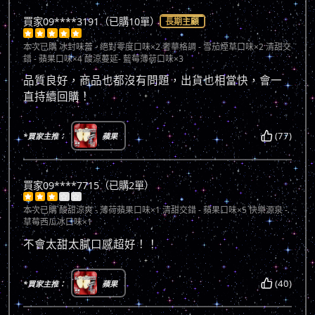
買家09****3191（已購10單）
長期主顧





本次已購
冰封味蕾 - 絕對零度口味×2 奢華格調 - 雪茄煙草口味×2 清甜交
錯 - 蘋果口味×4 酸涼蔓延- 藍莓薄荷口味×3
品質良好，商品也都沒有問題，出貨也相當快，會一
直持續回購！
(77)
*買家主推：
蘋果
買家09****7715（已購2單）





本次已購
酸甜涼爽 - 薄荷蘋果口味×1 清甜交錯 - 蘋果口味×5 快樂源泉 -
草莓西瓜冰口味×1
不會太甜太膩口感超好！！
(40)
*買家主推：
蘋果