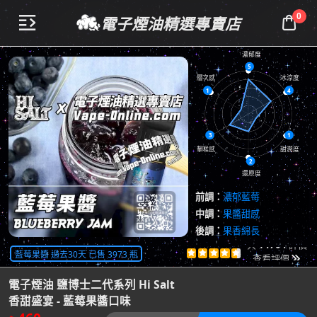
0
電子煙油精選專賣店


濃郁度
5
層次感
冰涼度
1
4
3
1
擊喉感
甜潤度
2
還原度
前調：
濃郁藍莓
中調：
果醬甜感
後調：
果香綿長
共
14704
評價
藍莓果醬 過去30天 已售 3973 瓶





查看評價

電子煙油 鹽博士二代系列 Hi Salt
香甜盛宴 - 藍莓果醬口味