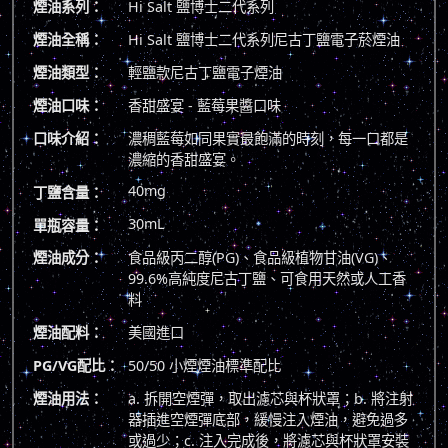
煙油系列：
Hi Salt 鹽博士二代系列
煙油全稱：
Hi Salt 鹽博士二代系列尼古丁鹽電子菸煙油
煙油類型：
輕鹽款尼古丁鹽電子煙油
煙油口味：
香甜盛宴 - 藍莓果醬口味
口味介紹：
濃稠藍莓如同果實最飽滿的時刻，每一口都是
濃縮的香甜盛宴。
40mg
丁鹽含量：
30mL
單瓶容量：
煙油成分：
食品級丙二醇(PG)、食品級植物甘油(VG)、
99.6%高純度尼古丁鹽、可食用天然或人工香
料
煙油配料：
美國進口
PG/VG配比：
50/50 小煙煙油標準配比
煙油用法：
a. 拆開空煙彈，取出濾芯與杯狀罩；b. 將注射
器插進空煙彈底部，緩慢注入煙油，避免過多
或過少；c. 注入完成後，將濾芯與杯狀罩安裝