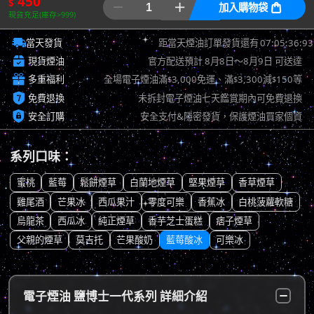
450
$


加入購物袋

現貨充足(庫存>999)

07:05:36:18
當天發貨
距當天煙油訂單發貨還有

現貨煙油
官方配送預計
8月8日～8月9日
可送達

多重福利
全場電子煙油滿
3,000免運、滿
3,300減
150等
$
$
$

免費退換
未拆封電子煙油七天鑑賞期內可免費退換

安全訂購
安全支付&隱密發貨，保護煙油買家個資
系列口味：
蜜桃
藍莓
鬆餅煙草
白蘭地煙草
堅果煙草
香草煙草
雞尾酒
芒果冰
西瓜果汁
零度可樂
香蕉冰
白桃菠蘿軟糖
烏龍茶
西瓜冰
純正煙草
香芋芝士蛋糕
痞子煙草
父親的煙草
莫吉托
芒果酸奶
藍莓酸冰
可樂冰
電子煙油 鹽博士一代系列 詳細介紹