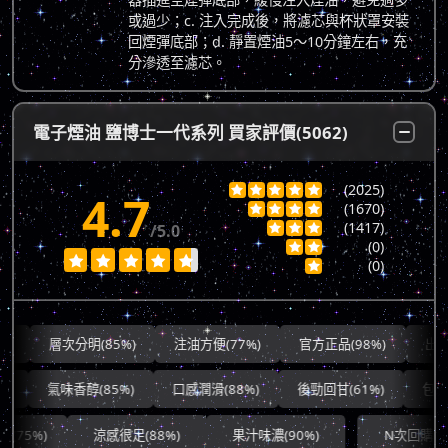
或過少；c. 注入完成後，將濾芯與杯狀罩安裝
回煙彈底部；d. 靜置煙油5～10分鐘左右，充
分滲透至濾芯。
電子煙油 鹽博士一代系列 買家評價(5062)
(2025)





4.7
(1670)




(1417)
/5.0



(0)







(0)

層次分明(85%)
注油方便(77%)
官方正品(98%)
出貨快速(
氣味香醇(85%)
口感潤滑(88%)
後勁回甘(61%)
包裝完善
)
涼感很足(88%)
果汁味濃(90%)
N次回購(64%)