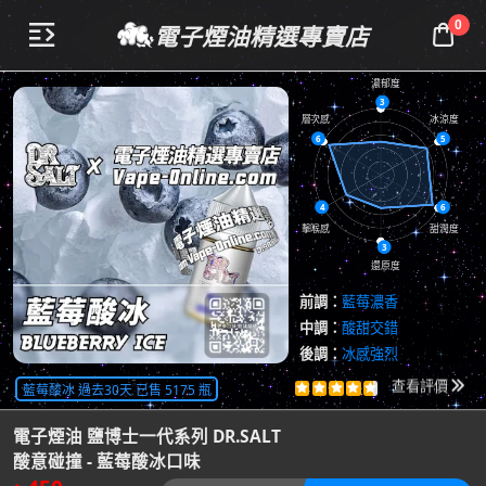
0
電子煙油精選專賣店


濃郁度
3
層次感
冰涼度
6
5
4
6
擊喉感
甜潤度
3
還原度
前調：
藍莓濃香
中調：
酸甜交錯
後調：
冰感強烈
共
4678
評價
藍莓酸冰 過去30天 已售 5175 瓶





查看評價

電子煙油 鹽博士一代系列 DR.SALT
酸意碰撞 - 藍莓酸冰口味