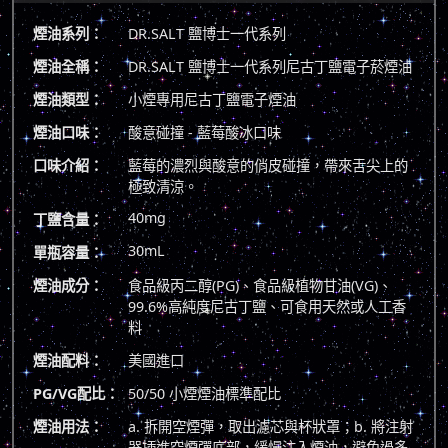
煙油系列：
DR.SALT 鹽博士一代系列
煙油全稱：
DR.SALT 鹽博士一代系列尼古丁鹽電子菸煙油
煙油類型：
小煙專用尼古丁鹽電子煙油
煙油口味：
酸意碰撞 - 藍莓酸冰口味
口味介紹：
藍莓的濃烈與酸意的俏皮碰撞，帶來舌尖上的
極致清涼。
40mg
丁鹽含量：
30mL
單瓶容量：
煙油成分：
食品級丙二醇(PG)、食品級植物甘油(VG)、
99.6%高純度尼古丁鹽、可食用天然或人工香
料
煙油配料：
美國進口
PG/VG配比：
50/50 小煙煙油標準配比
煙油用法：
a. 拆開空煙彈，取出濾芯與杯狀罩；b. 將注射
器插進空煙彈底部，緩慢注入煙油，避免過多