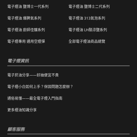
退換貨商品需包裝妥當，切勿直接於商品原包
配送，我們會快速為您處理。
電子煙油 鹽博士一代系列
電子煙油 鹽博士二代系列
裝上黏貼紙張或書寫文字。
電子煙油 爆脾氣系列
電子煙油 313氣泡系列
購買之商品若符合促銷活動（ 如滿減、免運等
），退換貨時則需整筆交易一起退換貨。
電子煙油 廚師佳釀系列
電子煙油 LH酷涼鹽系列
本站商品屬於食品類，基於安全衛生考量，除
電子煙專用 通用空煙彈
全部電子煙油商品總覽
有非人為造成的破壞、損毀或不完整的商品瑕
疵外，一經拆封，恕不接受退/換貨。
電子煙資訊
電子菸油分享——好抽便宜不貴
電子煙小白如何上手？保固問題怎麼辦？
通俗易懂——最全電子煙入門指南
更多煙油知識分享
顧客服務