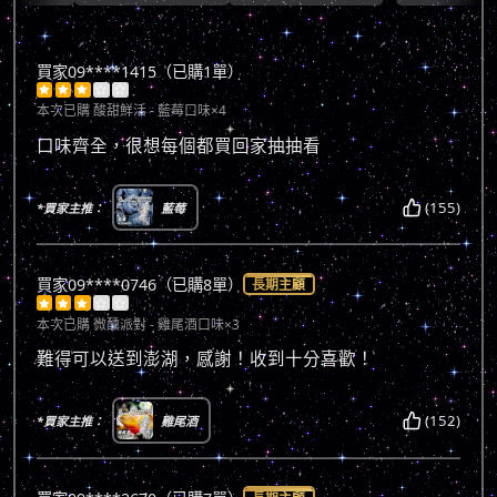
買家09****1415（已購1單）





本次已購
酸甜鮮活 - 藍莓口味×4
口味齊全，很想每個都買回家抽抽看
(155)
*買家主推：
藍莓
買家09****0746（已購8單）
長期主顧





本次已購
微醺派對 - 雞尾酒口味×3
難得可以送到澎湖，感謝！收到十分喜歡！
(152)
*買家主推：
雞尾酒