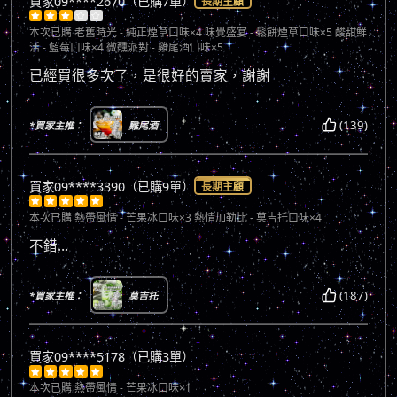
買家09****2670（已購7單）
長期主顧





本次已購
老舊時光 - 純正煙草口味×4 味覺盛宴 - 鬆餅煙草口味×5 酸甜鮮
活 - 藍莓口味×4 微醺派對 - 雞尾酒口味×5
已經買很多次了，是很好的賣家，謝謝
(139)
*買家主推：
雞尾酒
買家09****3390（已購9單）
長期主顧





本次已購
熱帶風情 - 芒果冰口味×3 熱情加勒比 - 莫吉托口味×4
不錯…
(187)
*買家主推：
莫吉托
買家09****5178（已購3單）





本次已購
熱帶風情 - 芒果冰口味×1