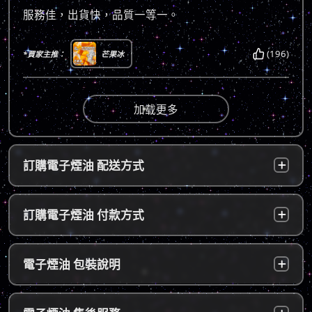
服務佳，出貨快，品質一等一。
(196)
*買家主推：
芒果冰
加载更多
訂購電子煙油 配送方式
台灣本島：
a. 黑貓宅配：訂單成立後，24小時內寄出，2
訂購電子煙油 付款方式
～5個工作天內可送達指定地址。
b. 7-11便利店：訂單成立後，24小時內寄出，
貨到付款：
使用貨到付款方式只需於配達貨物時，將訂單
電子煙油 包裝說明
2～5個工作天內可送達指定便利店。（ 如遇休
款項以新台幣現金的方式繳款，即可完成付
息日、國定假日，或特殊公告公休日則自行順
款。
延。遇異常出貨情況，將另外通知您）。
隱密包裝：
由於台灣法律政策原因，包裝上不會註明內容
超商付款：
訂單送達門市後，會寄送簡訊通知取貨，請至