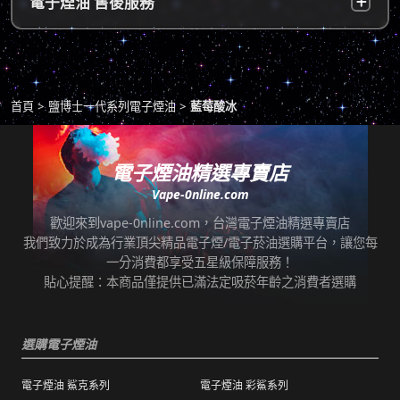
電子煙油 售後服務
物，謝謝理解。
*提示1：線上支付成功並至便利店取貨者須核
超商告知門市人員您訂購時所填寫的聯絡電話
對證件，取貨人必須是商品託運單上的收件
後三碼，並付款取貨。
人，收件人請勿使用暱稱、假名以免無法順利
退換貨原則
包裹拆封請全程錄影，已確保雙方權益。
取貨。
商品若有任何瑕疵問題，請拍照/錄影並聯絡本
*提示2：至便利店付款並取貨者，請確認您提
首頁
鹽博士一代系列電子煙油
藍莓酸冰
站客服，以利於退/換貨保固處理。
交訂單時的暱稱與包裹是否一致，順利付款後
即可取貨。
七天鑑賞期內有任何非人為問題，可免費退/換
貨。超過七天鑑賞期後若要退/換全新未拆封非
電子煙油精選專賣店
*提示3：使用超商到店未取貨者，或會影響
瑕疵商品，將收取總金額的20%服務費，並需
Vape-0nline.com
「超商取貨信用」而導致無法再次使用超商取
自行承擔來回運費。
貨服務，請顧客及時前往取貨。
歡迎來到vape-0nline.com，台灣電子煙油精選專賣店
本站所有商品在運送途中均有可能因為壓力改
我們致力於成為行業頂尖精品電子煙/電子菸油選購平台，讓您每
任何運輸配送方式皆有發生延誤之可能，我們
變而造成滲漏問題，如發現滲漏，請拍照/錄影
一分消費都享受五星級保障服務！
保證訂單成立後會在24小時內出貨，但無法保
並聯絡客服進行免費退換。有其他疑慮請聯絡
貼心提醒：本商品僅提供已滿法定吸菸年齡之消費者選購
證物流配送零機率延遲。
客服。
訂單狀態顯示為「已出貨」，代表已經包裝完
退（換）貨商品必須為全新狀態且完整包裝（
成寄出，請耐心等候。（出貨狀態有時會因系
選購電子煙油
包含商品、附件、包裝、紙箱及購品、贈品等
統更新時間，會有所出入）
之完整性 ）不得有刮傷、髒污。
電子煙油 鯊克系列
電子煙油 彩鯊系列
海外運送：
海外顧客如需訂購，請聯絡客服中心協助海外