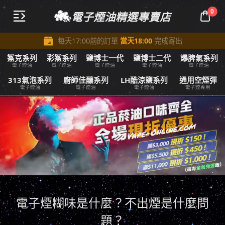

所有訂單商品金額滿
3,000即可享受
全台免費配送
$
0
電子煙油精選專賣店



每天17:00前的訂單
當天18:00
完成寄出

滿減優惠進行中：所有訂單商品金額
滿
3,300 減
150
$
$
鯊克系列
彩鯊系列
鹽博士一代
鹽博士二代
爆脾氣系列

全部商品享受在
7天鑑賞期
內免費退換服務
電子煙油
電子煙油
電子煙油
電子煙油
電子煙油
313氣泡系列
廚師佳釀系列
LH酷涼鹽系列
通用空煙彈
電子煙油
電子煙油
電子煙油
電子煙專用
電子煙糊味是什麼？不出煙是什麼問
題？